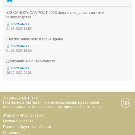
BIG CANOPY CAMPOUT 2023 фестиваль древонавтики и
гамаководства
TreeWalkers
21.06.2023 13:59
Снятие зависшего в кроне дрона
TreeWalkers
01.01.2023 15:00
Древонавтика с TreeWalkers
TreeWalkers
29.12.2022 22:28
© 1996—2026 Risk.ru
При полном или частичном использовании материалов
гиперссылка на risk.ru и автора материала обязательна.
Журнал «РИСК онсайт»
Реклама на сайте
Премия «Хрустальный пик»
О проекте