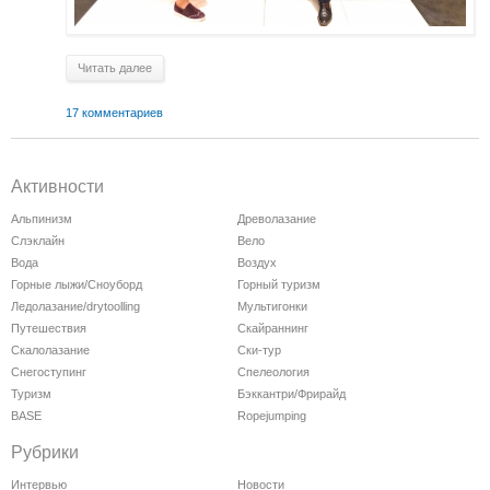
Читать далее
17 комментариев
Активности
Альпинизм
Древолазание
Слэклайн
Вело
Вода
Воздух
Горные лыжи/Сноуборд
Горный туризм
Ледолазание/drytoolling
Мультигонки
Путешествия
Скайраннинг
Скалолазание
Ски-тур
Снегоступинг
Спелеология
Туризм
Бэккантри/Фрирайд
BASE
Ropejumping
Рубрики
Интервью
Новости