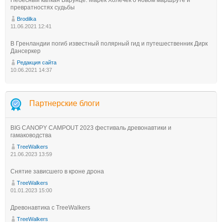
Небесный капкан Барунце: Марек Холечек о новом маршруте и
превратностях судьбы
Brodilka
11.06.2021 12:41
В Гренландии погиб известный полярный гид и путешественник Дирк
Дансеркер
Редакция сайта
10.06.2021 14:37
Партнерские блоги
BIG CANOPY CAMPOUT 2023 фестиваль древонавтики и
гамаководства
TreeWalkers
21.06.2023 13:59
Снятие зависшего в кроне дрона
TreeWalkers
01.01.2023 15:00
Древонавтика с TreeWalkers
TreeWalkers