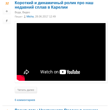
Короткий и динамичный ролик про наш
32
недавний сплав в Карелии
Вода
,
Видео
Misha
, 28.06.2017 12:49
Пишет
Читать далее
6 комментариев