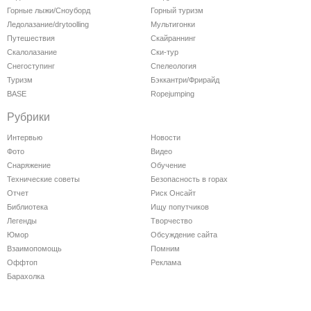
Горные лыжи/Сноуборд
Горный туризм
Ледолазание/drytoolling
Мультигонки
Путешествия
Скайраннинг
Скалолазание
Ски-тур
Снегоступинг
Спелеология
Туризм
Бэккантри/Фрирайд
BASE
Ropejumping
Рубрики
Интервью
Новости
Фото
Видео
Снаряжение
Обучение
Технические советы
Безопасность в горах
Отчет
Риск Онсайт
Библиотека
Ищу попутчиков
Легенды
Творчество
Юмор
Обсуждение сайта
Взаимопомощь
Помним
Оффтоп
Реклама
Барахолка