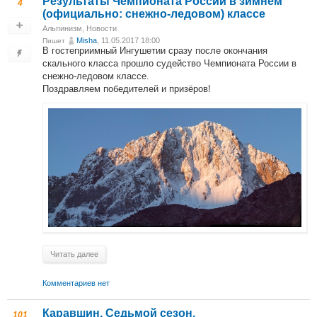
Результаты Чемпионата России в зимнем
4
(официально: снежно-ледовом) классе
Альпинизм
,
Новости
Misha
, 11.05.2017 18:00
Пишет
В гостеприимный Ингушетии сразу после окончания
скального класса прошло судейство Чемпионата России в
снежно-ледовом классе.
Поздравляем победителей и призёров!
Читать далее
Комментариев нет
Каравшин. Седьмой сезон.
101