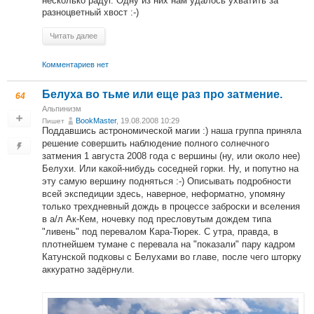
несколько радуг. Одну из них нам удалось ухватить за
разноцветный хвост :-)
Читать далее
Комментариев нет
Белуха во тьме или еще раз про затмение.
64
Альпинизм
BookMaster
, 19.08.2008 10:29
Пишет
Поддавшись астрономической магии :) наша группа приняла
решение совершить наблюдение полного солнечного
затмения 1 августа 2008 года с вершины (ну, или около нее)
Белухи. Или какой-нибудь соседней горки. Ну, и попутно на
эту самую вершину подняться :-) Описывать подробности
всей экспедиции здесь, наверное, неформатно, упомяну
только трехдневный дождь в процессе заброски и вселения
в а/л Ак-Кем, ночевку под пресловутым дождем типа
"ливень" под перевалом Кара-Тюрек. С утра, правда, в
плотнейшем тумане с перевала на "показали" пару кадром
Катунской подковы с Белухами во главе, после чего шторку
аккуратно задёрнули.