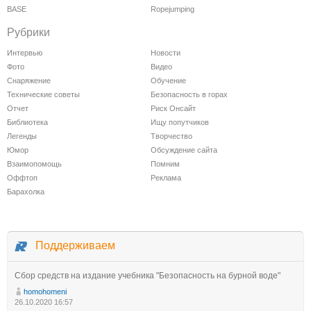
BASE
Ropejumping
Рубрики
Интервью
Новости
Фото
Видео
Снаряжение
Обучение
Технические советы
Безопасность в горах
Отчет
Риск Онсайт
Библиотека
Ищу попутчиков
Легенды
Творчество
Юмор
Обсуждение сайта
Взаимопомощь
Помним
Оффтоп
Реклама
Барахолка
Поддерживаем
Сбор средств на издание учебника "Безопасность на бурной воде"
homohomeni
26.10.2020 16:57