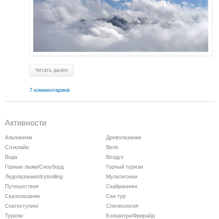
Читать далее
7 комментариев
Активности
Альпинизм
Древолазание
Слэклайн
Вело
Вода
Воздух
Горные лыжи/Сноуборд
Горный туризм
Ледолазание/drytoolling
Мультигонки
Путешествия
Скайраннинг
Скалолазание
Ски-тур
Снегоступинг
Спелеология
Туризм
Бэккантри/Фрирайд