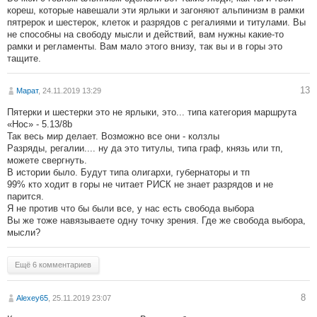
кореш, которые навешали эти ярлыки и загоняют альпинизм в рамки
пятрерок и шестерок, клеток и разрядов с регалиями и титулами. Вы
не способны на свободу мысли и действий, вам нужны какие-то
рамки и регламенты. Вам мало этого внизу, так вы и в горы это
тащите.
13
Марат
, 24.11.2019 13:29
Пятерки и шестерки это не ярлыки, это... типа категория маршрута
«Нос» - 5.13/8b
Так весь мир делает. Возможно все они - колзлы
Разряды, регалии.... ну да это титулы, типа граф, князь или тп,
можете свергнуть.
В истории было. Будут типа олигархи, губернаторы и тп
99% кто ходит в горы не читает РИСК не знает разрядов и не
парится.
Я не против что бы были все, у нас есть свобода выбора
Вы же тоже навязываете одну точку зрения. Где же свобода выбора,
мысли?
Ещё 6 комментариев
8
Alexey65
, 25.11.2019 23:07