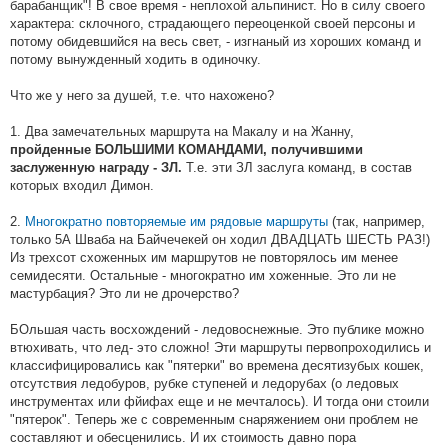
барабанщик"! В свое время - неплохой альпинист. Но в силу своего
характера: склочного, страдающего переоценкой своей персоны и
потому обидевшийся на весь свет, - изгнаный из хороших команд и
потому вынужденный ходить в одиночку.
Что же у него за душей, т.е. что нахожено?
1. Два замечательных маршрута на Макалу и на Жанну,
пройденные БОЛЬШИМИ КОМАНДАМИ, получившими
Т.е. эти ЗЛ заслуга команд, в состав
заслуженную награду - ЗЛ.
которых входил Димон.
2.
Многократно повторяемые им рядовые маршруты
(так, например,
только 5А Шваба на Байчечекей он ходил ДВАДЦАТЬ ШЕСТЬ РАЗ!)
Из трехсот схоженных им маршрутов не повторялось им менее
семидесяти. Остальные - многократно им хоженные. Это ли не
мастурбация? Это ли не дрочерство?
БОльшая часть восхождений - ледовоснежные. Это публике можно
втюхивать, что лед- это сложно! Эти маршруты первопроходились и
классифицировались как "пятерки" во времена десятизубых кошек,
отсутствия ледобуров, рубке ступеней и ледорубах (о ледовых
инструментах или фйифах еще и не мечталось). И тогда они стоили
"пятерок". Теперь же с современным снаряжением они проблем не
составляют и обесценились. И их стоимость давно пора