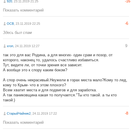
-16
920
, 23.11.2019 21:25
Показать комментарий
-6
ОСВ
, 23.11.2019 22:25
Здесь был спам
9
xron
, 24.11.2019 12:27
так это для вас Родина, а для многих- один срам и позор, от
которого, наконец то, удалось счастливо избавиться.
Тут, видите ли, от точки зрения все зависит.
А вообще это к спору каким боком?
А спор очень некрасивый.Неужели в горах места мало?Кому то лед,
кому то Крым- что в этом плохого?
Всем хватит места и для подвигов и для заработка.
А так паниковщина какая то получается."Ты кто такой. а ты кто
такой:)
-8
СтарыйЧайник2
, 24.11.2019 17:22
Показать комментарий