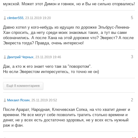
мужской. Может этот Димон и говнюк, но и Вы не сильно оторвались!
5
climber555
, 23.11.2019 19:20
Давно хотел у кого-нибудь из идущих по дорожке Эльбрус-Ленина-
Хан спросить, да нету среди моих знакомых таких, а тут вы сами
обозначились. А после Хана на этой дорожке что? Эверест? А после
Эвереста тогда? Правда, очень интересно!
3
Дмитрий Черных
, 23.11.2019 19:46
Дак, а кто ж его знает чего там за "поворотом".
Но если Эверестом интересуетесь, то точно не он)
Ещё 8 комментариев
2
Михаил Яскин
, 25.11.2019 20:52
После Арарат, Народная, Ключевская Сопка, на что хватит денег и
времени. Не все могут себе позволить тратить столько времени и
денег, не у всех есть достаточно здоровья, не у всех есть нужный
раж и фан.