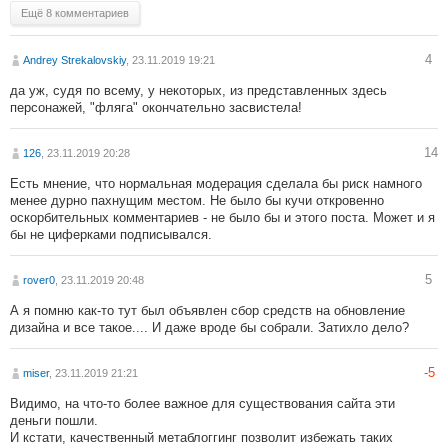
Ещё 8 комментариев
4
Andrey Strekalovskiy
, 23.11.2019 19:21
да уж, судя по всему, у некоторых, из представленных здесь
персонажей, "фляга" окончательно засвистела!
14
126
, 23.11.2019 20:28
Есть мнение, что нормальная модерация сделала бы риск намного
менее дурно пахнущим местом. Не было бы кучи откровенно
оскорбительных комментариев - не было бы и этого поста. Может и я
бы не циферками подписывался.
5
rover0
, 23.11.2019 20:48
А я помню как-то тут был объявлен сбор средств на обновление
дизайна и все такое.... И даже вроде бы собрали. Затихло дело?
-5
miser
, 23.11.2019 21:21
Видимо, на что-то более важное для существования сайта эти
деньги пошли.
И кстати, качественный метаблоггинг позволит избежать таких