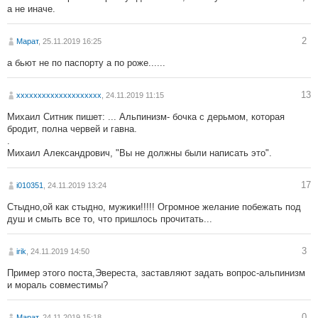
а не иначе.
2
Марат
, 25.11.2019 16:25
а бьют не по паспорту а по роже......
13
хххххххххххххххххххх
, 24.11.2019 11:15
Михаил Ситник пишет: ... Альпинизм- бочка с дерьмом, которая
бродит, полна червей и гавна.
.
Михаил Александрович, "Вы не должны были написать это".
17
i010351
, 24.11.2019 13:24
Стыдно,ой как стыдно, мужики!!!!! Огромное желание побежать под
душ и смыть все то, что пришлось прочитать...
3
irik
, 24.11.2019 14:50
Пример этого поста,Эвереста, заставляют задать вопрос-альпинизм
и мораль совместимы?
0
Марат
, 24.11.2019 15:18