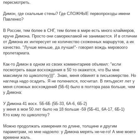
пересмотреть.
Димон, где скальные стены? Где СЛОЖНЫЕ первопроходы имени
Павленко?
В России, тем более в СНГ, тем более в мире есть много клаймеров,
круче Димона. Просто они саморекламой не занимаются. И в отличии
от Димона их интересует не количество схоженных маршрутов, а их
качество. "Лучше меньше, да лучше!"- говорил вождь мировоого
пролетариата.
Как-то Димон в одном из своих комментариев объявил: "если
посмотреть ваши восхождения в 50 то окажется, что Вы мне
максимум по щиколотку)))". Знаю, меня обвинят в писькомерстве. Но
наглеца надо осадить. Я не поленился, посчитал. В пятьдесят лет у
меня сложных восхождений (5Б-6) было в полтора раза больше, чем
у Димона:
У Димона 41 восх. 5Б-6Б (5Б-33, 6А-6, 6Б-2)
у меня в мои 50 лет было на 18 больше -59 (5Б-41, 6А-17, 6Б-1)
Кто кому по щиколотку?
Можно продолжать измерения по длине, толщине и другим
параметрам, но мне надоело: у Димона мерять не-че-го! А мне моего
времени жаль.