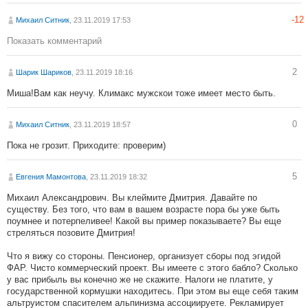
-12
Михаил Ситник
, 23.11.2019 17:53
Показать комментарий
2
Шарик Шариков
, 23.11.2019 18:16
Миша!Вам как неучу. Климакс мужскои тoже имеет место быть.
0
Михаил Ситник
, 23.11.2019 18:57
Пока не грозит. Приходите: проверим)
5
Eвгения Мамонтова
, 23.11.2019 18:32
Михаил Александрович. Вы клеймите Дмитрия. Давайте по
существу. Без того, что вам в вашем возрасте пора бы уже быть
поумнее и потерпеливее! Какой вы пример показываете? Вы еще
стреляться позовите Дмитрия!
Что я вижу со стороны. Пенсионер, организует сборы под эгидой
ФАР. Чисто коммерческий проект. Вы имеете с этого бабло? Сколько
у вас прибыль вы конечно же не скажите. Налоги не платите, у
государственной кормушки находитесь. При этом вы еще себя таким
альтруистом спасителем альпинизма ассоциируете. Рекламирует