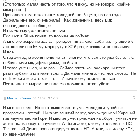
(Это только малая часть от того, что я вижу, но не говорю, крайне
мизерная...)
Пропадает там, в жестянке холодной, на Рацека, по пол-года....
Да жаль мне его, очень жаль!!! Как изгнанника, весь мир
ненавидящего, гнобящего...
И ничем ему уже помочь нельзя...
Если уж в 50 не понял, то вообще не поймет.
А мне его искренне жаль. Пропадет, ни за хрен собачий. Ну еще 5-6
лет походит по 56-му маршруту в 32-й раз, и развалится организм...
И все...
С годами одна херня появляется- знание, что все это уже было.... С
небольшими модификациями, но было....
И такое уже было, и не раз... Сейчас опять как волчара кинется,
рвать зубами и клыками всех... Да жаль мне его, честное слово... Не
по-Божески все это как - то.... И ничем ему помочь нельзя...
Пусть идет с миром, не надо его добивать, пожалуйста...
6
Михаил Ситник
, 23.11.2019 17:00
И мне его жаль. Но он втемяшивает в умы молодежи: учебные
программы - отстой! Никаких занятий перед восхождением! Хороший
гид научит вас на Горе. И многие уже, приезжая на сборы, учиться не
хотят: на маршруте научимся. А Вы знаете, к чему это ведет: к НС.
Т.е. жалкий Димон пропагандирует путь к НС. А мне, как члену КТК,
их еще жальчее!