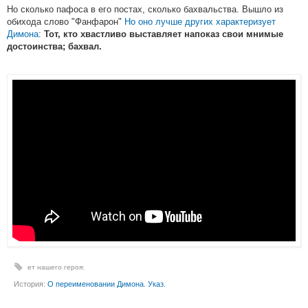
Но сколько пафоса в его постах, сколько бахвальства. Вышло из
обихода слово "Фанфарон"
Но оно лучше других характеризует
Димона
:
Тот, кто хвастливо выставляет напоказ свои мнимые
достоинства; бахвал.
ет нашего героя:
История:
О переименовании Димона. Указ.