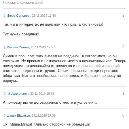
Показать комментарий
2
Игорь Смирнов
, 23.11.2019 17:30
Так мы в интернетах не выясним кто прав, а кто виноват!
Тут нужен поединок!
0
Михаил Ситник
, 23.11.2019 17:57
Димон в прошлом году вызвал на поединок, я согласился, но он
соскочил. Не прибыл в назначенное место в назначенный час. Теперь
поезд ушел: отказавшийся от поединка и не принесший извинений
считается подлецом и трусом. С ним приличные люди перестают
общаться. Вот и я: пообщаюсь напоследок, и больше к вопросу не
вернусь.
1
nikolaiovcharen
, 23.11.2019 19:31
А помоему вы не договорились о месте и условиях...
8
Шарик Шариков
, 23.11.2019 17:36
Эх. Миша.Миша! Климакс стороной не объедешь!