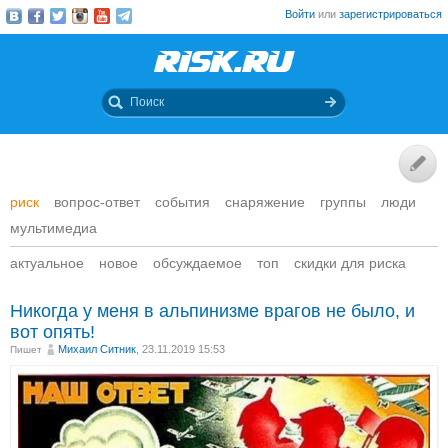
Войти
или
зарегистрироваться
риск
вопрос-ответ
события
снаряжение
группы
люди
мультимедиа
актуальное
новое
обсуждаемое
топ
скидки для риска
Никогда у меня в альпинизме врагов не было, и
вот опять!
Михаил Ситник
, 23.11.2019 15:53
Пишет