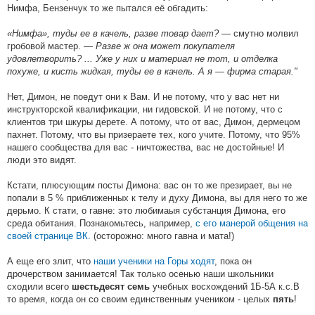
Нимфа, Бензенчук то же пытался её обгадить:
«Нимфа», туды ее в качель, разве товар дает?
— смутно молвил
гробовой мастер. —
Разве ж она может покупателя
удовлетворить? ... Уже у них и материал не тот, и отделка
похуже, и кисть жидкая, туды ее в качель. А я — фирма старая."
Нет, Димон, не поедут они к Вам. И не потому, что у вас нет ни
инструкторской квалификации, ни гидовской. И не потому, что с
клиентов три шкуры дерете. А потому, что от вас, Димон, дермецом
пахнет. Потому, что вы призераете тех, кого учите. Потому, что 95%
нашего сообщества для вас - ничтожества, вас не достойные! И
люди это видят.
Кстати, плюсующим посты Димона: вас он то же презирает, вы не
попали в 5 % приближенных к телу и духу Димона, вы для него то же
дерьмо. К стати, о гавне: это любимаыя субстанция Димона, его
среда обитания. Познакомьтесь, например,
с его манерой общения на
своей странице ВК.
(осторожно: много гавна и мата!)
А еще его злит, что
наши ученики на Горы ходят
, пока он
дрочерством занимается! Так только осенью наши школьники
сходили всего
учебных восхождений 1Б-5А к.с.В
шестьдесят семь
то время, когда он со своим единственным учеником - целых
!
пять