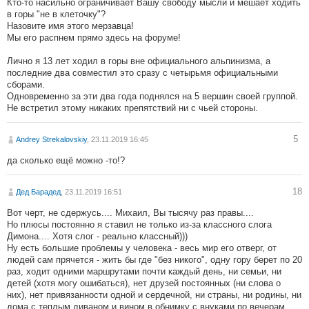
Кто-то насильно ограничивает Вашу свободу мысли и мешает ходить
в горы "не в клеточку"?
Назовите имя этого мерзавца!
Мы его распнем прямо здесь на форуме!
Лично я 13 лет ходил в горы вне официального альпинизма, а
последние два совместил это сразу с четырьмя официальными
сборами.
Одновременно за эти два года поднялся на 5 вершин своей группой.
Не встретил этому никаких препятствий ни с чьей стороны.
5
Andrey Strekalovskiy
, 23.11.2019 16:45
да сколько ещё можно -то!?
18
Дед Барадед
, 23.11.2019 16:51
Вот черт, не сдержусь.... Михаил, Вы тысячу раз правы....
Но плюсы постоянно я ставил не только из-за классного слога
Димона.... Хотя слог - реально классный)))
Ну есть большие проблемы у человека - весь мир его отверг, от
людей сам прячется - жить бы где "без никого", одну гору берет по 20
раз, ходит одними маршрутами почти каждый день, ни семьи, ни
детей (хотя могу ошибаться), нет друзей постоянных (ни слова о
них), нет привязанности одной и сердечной, ни страны, ни родины, ни
дома с теплым диваном и вином в обнимку с внуками по вечерам...