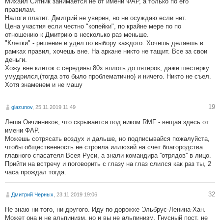
Михаил Ситник занимается не от имени ФАР, а только по его
правилам.
Налоги платит. Дмитрий не уверен, но не осуждаю если нет.
Цена участия если честно "копейки", по крайне мере по по
отношению к Дмитрию в несколько раз меньше.
"Клетки" - решение и удел по выбору каждого. Хочешь делаешь в
рамках правил, хочешь вне. На аркане никто не тащит. Все за свои
деньги.
Хожу вне клеток с середины 80х вплоть до пятерок, даже шестерку
умудрился,(тогда это было проблематично) и ничего. Никто не съел.
Хотя знаменем и не машу
19
glazunov
, 25.11.2019 11:49
Леша Овчинников, что скрывается под ником RMF - вещая здесь от
имени ФАР.
Можешь сотрясать воздух и дальше, но подписывайся пожалуйста,
чтобы общественность не строила иллюзий на счет благородства
главного спасателя Всея Руси, а знали командира ''отрядов'' в лицо.
Прийти на встречу и поговорить с глазу на глаз слился как раз ты, 2
часа прождал тогда.
32
Дмитрий Черных
, 23.11.2019 19:06
Не знаю ни того, ни другого. Иду по дорожке Эльбрус-Ленина-Хан.
Может она и не альпинизм, но и вы не альпинизм. Гнусный пост, не