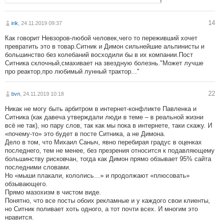
!
14
irik
, 24.11.2019 09:37
Как говорит Невзоров-любой человек,чего то переживший хочет
превратить это в товар.Ситник и Димон сильнейшие альпинисты и
большинство без колебаний восходили бы в их компании.Пост
Ситника склочный,смахивает на звездную болезнь."Может лучше
про реактор,про любимый лунный трактор..."
22
bvn
, 24.11.2019 10:18
Никак не могу быть арбитром в интернет-конфликте Павленка и
Ситника (как давеча утверждали люди в теме – в реальной жизни
всё не так), но пару слов, так как мы пока в интернете, таки скажу. И
«почему-то» это будет в посте Ситника, а не Димона.
Дело в том, что Михаил Саныч, явно перебирая градус в оценках
последнего, тем не менее, без презрения относится к подавляющему
большинству рисковчан, тогда как Димон прямо обзывает 95% сайта
последними словами.
Но «мыши плакали, кололись…» и продолжают «плюсовать»
обзывающего.
Прямо мазохизм в чистом виде.
Понятно, что все посты обоих рекламные и у каждого свои клиенты,
но Ситник поливает хоть одного, а тот почти всех. И многим это
нравится.