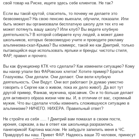
свой товар на Риске, ищите здесь себе клиентов. Не так?
Если вы такой крутой, спаситель, то почему не делаете это
безвозмездно? На свою пенсию выехали, обучили, показали. Или
быть может вы организовали бесплатную школу для тех кто не
может потянуть вашу школу? Или клуб? Вы ведете клубную
деятельность? В которой собираете кучу людей, а может даже
школьников, которых безвозмездно учите и проводите рекламу
альпинизма-скал-Крыма? Вы коммерс, такой же как Дмитрий, только
пытающийся еще использовать ярлыки и бренды: чистоты стиля,
ФАР, правил и прочего.
Вы как функционер КТК что сделали? Как изменили ситуацию? Кому
вы нахер упали без ФАРовских клеток! Хотите пример? Братья
Глазуновы. Они делали. Они делают. Они вели клубную
деятельность. Они Ведут. Они вот работают (я думаю уместно
говорить о Сергее как о живом, пока их дело живо!). Да вот тут
другой пример, Фанкав, мужчина, красавчик. Он и то больше делает
для активного образа жизни чем вы. И, в отличии от вас, скромный
мужик. Что вы сделали чтобы изменить сложившуюся ситуацию в
альпинизме? НИЧЕГО. НИХЕРА. Правильный ответ?
Не стройте из себя ..... ! Дмитрий вам помахал в своем посте,
ирония, сарказм, а вы в ответ как школьница разразились
панегирикой! Картина маслом. Не забудьте запилить меня в ЧС.
Правдоруб вы наш. Привет ФАР. Надеюсь ваши 70 человек, принесут