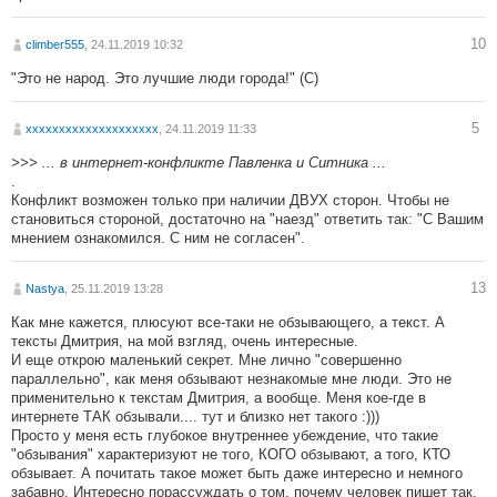
10
climber555
, 24.11.2019 10:32
"Это не народ. Это лучшие люди города!" (С)
5
хххххххххххххххххххх
, 24.11.2019 11:33
>>> ... в интернет-конфликте Павленка и Ситника ...
.
Конфликт возможен только при наличии ДВУХ сторон. Чтобы не
становиться стороной, достаточно на "наезд" ответить так: "С Вашим
мнением ознакомился. С ним не согласен".
13
Nastya
, 25.11.2019 13:28
Как мне кажется, плюсуют все-таки не обзывающего, а текст. А
тексты Дмитрия, на мой взгляд, очень интересные.
И еще открою маленький секрет. Мне лично "совершенно
параллельно", как меня обзывают незнакомые мне люди. Это не
применительно к текстам Дмитрия, а вообще. Меня кое-где в
интернете ТАК обзывали.... тут и близко нет такого :)))
Просто у меня есть глубокое внутреннее убеждение, что такие
"обзывания" характеризуют не того, КОГО обзывают, а того, КТО
обзывает. А почитать такое может быть даже интересно и немного
забавно. Интересно порассуждать о том, почему человек пишет так,