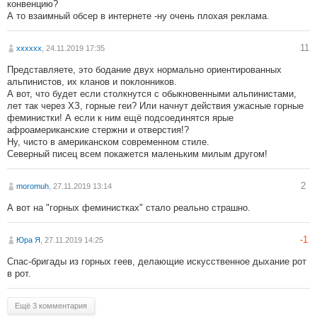
конвенцию?
А то взаимный обсер в интернете -ну очень плохая реклама.
11
xxxxxx
, 24.11.2019 17:35
Представляете, это бодание двух нормально ориентированных
альпинистов, их кланов и поклонников.
А вот, что будет если столкнутся с обыкновенными альпинистами,
лет так через ХЗ, горные геи? Или начнут действия ужасные горные
феминистки! А если к ним ещё подсоединятся ярые
афроамериканские стержни и отверстия!?
Ну, чисто в американском современном стиле.
Северный писец всем покажется маленьким милым другом!
2
moromuh
, 27.11.2019 13:14
А вот на "горных феминистках" стало реально страшно.
-1
Юра Я
, 27.11.2019 14:25
Спас-бригады из горных геев, делающие искусственное дыхание рот
в рот.
Ещё 3 комментария