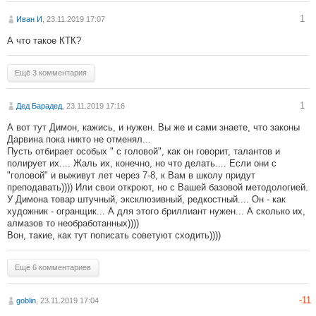
1
Иван И
, 23.11.2019 17:07
А что такое КТК?
Ещё 3 комментария
1
Дед Барадед
, 23.11.2019 17:16
А вот тут Димон, кажись, и нужен. Вы же и сами знаете, что законы
Дарвина пока никто не отменял...
Пусть отбирает особых " с головой", как он говорит, талантов и
полирует их.... Жаль их, конечно, но что делать.... Если они с
"головой" и выживут лет через 7-8, к Вам в школу придут
преподавать)))) Или свои откроют, но с Вашей базовой методологией.
У Димона товар штучный, эксклюзивный, редкостный.... Он - как
художник - огранщик... А для этого бриллиант нужен... А сколько их,
алмазов то необработанных))))
Вон, такие, как тут пописать советуют сходить))))
Ещё 6 комментариев
-11
goblin
, 23.11.2019 17:04