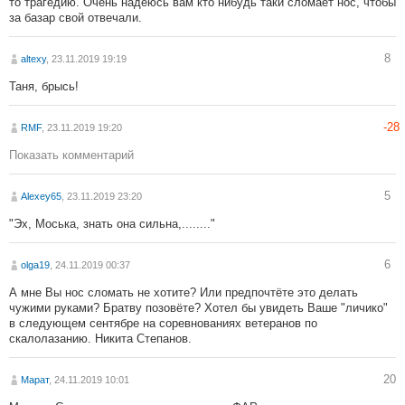
то трагедию. Очень надеюсь вам кто нибудь таки сломает нос, чтобы
за базар свой отвечали.
8
altexy
, 23.11.2019 19:19
Таня, брысь!
-28
RMF
, 23.11.2019 19:20
Показать комментарий
5
Alexey65
, 23.11.2019 23:20
"Эх, Моська, знать она сильна,........"
6
olga19
, 24.11.2019 00:37
А мне Вы нос сломать не хотите? Или предпочтёте это делать
чужими руками? Братву позовёте? Хотел бы увидеть Ваше "личико"
в следующем сентябре на соревнованиях ветеранов по
скалолазанию. Никита Степанов.
20
Марат
, 24.11.2019 10:01