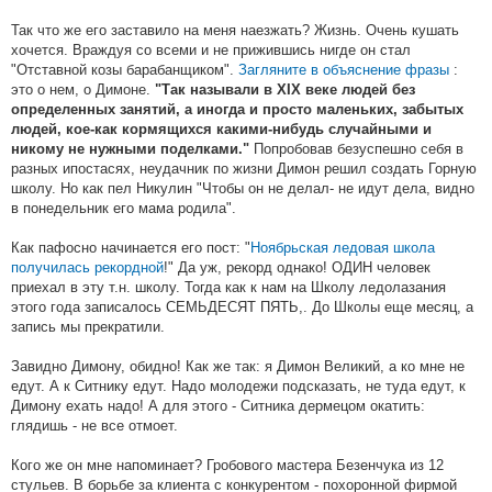
Так что же его заставило на меня наезжать? Жизнь. Очень кушать
хочется. Враждуя со всеми и не прижившись нигде он стал
"Отставной козы барабанщиком".
Загляните в объяснение фразы
:
это о нем, о Димоне.
"Так называли в XIX веке людей без
определенных занятий, а иногда и просто маленьких, забытых
людей, кое-как кормящихся какими-нибудь случайными и
Попробовав безуспешно себя в
никому не нужными поделками."
разных ипостасях, неудачник по жизни Димон решил создать Горную
школу. Но как пел Никулин "Чтобы он не делал- не идут дела, видно
в понедельник его мама родила".
Как пафосно начинается его пост: "
Ноябрьская ледовая школа
получилась рекордной
!" Да уж, рекорд однако! ОДИН человек
приехал в эту т.н. школу. Тогда как к нам на Школу ледолазания
этого года записалось СЕМЬДЕСЯТ ПЯТЬ,. До Школы еще месяц, а
запись мы прекратили.
Завидно Димону, обидно! Как же так: я Димон Великий, а ко мне не
едут. А к Ситнику едут. Надо молодежи подсказать, не туда едут, к
Димону ехать надо! А для этого - Ситника дермецом окатить:
глядишь - не все отмоет.
Кого же он мне напоминает? Гробового мастера Безенчука из 12
стульев. В борьбе за клиента с конкурентом - похоронной фирмой