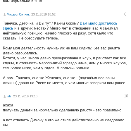
вам нормально КЭША
6
Михаил Ситник
, 23.11.2019 18:52
Танечка, деточка, и Вы тут? Каким боком?
Вам мало досталось
здесь
и в других местах? Много лет в отношении вас я занимал
нейтральную позицию: ничего плохого ни разу, хотя было что
сказать. Не обессудьте теперь.
Кому моя деятельность нужна- уж не вам судить: без вас ребята
давно разобрались.
Кстати, у нас школа давно преобразована в клуб, и работает как все
клубы, и стоимость мероприятий гораздо ниже, чем у многих клубов,
тем более ниже, чем у гидов. А пользы- больше.
А вам, Танечка, она же Женечка, она же...(подзабыл все ваши
личины) давно на Риске не место, о чем многие говорили вам ранее.
10
lsls
, 23.11.2019 19:16
ахаха
получать деньги за нормально сделанную работу - это правильно.
а вот отвечать Димону в его же стиле действительно не следовало
бы.