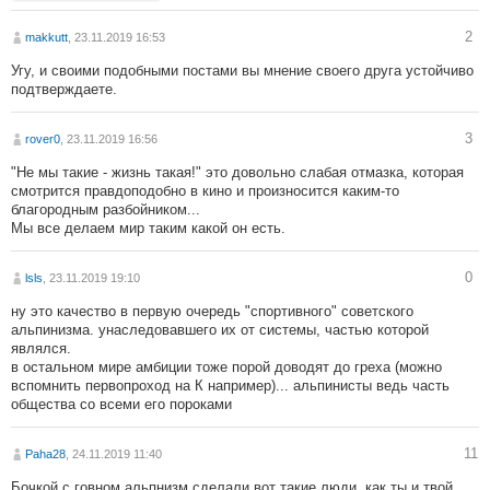
2
makkutt
, 23.11.2019 16:53
Угу, и своими подобными постами вы мнение своего друга устойчиво
подтверждаете.
3
rover0
, 23.11.2019 16:56
"Не мы такие - жизнь такая!" это довольно слабая отмазка, которая
смотрится правдоподобно в кино и произносится каким-то
благородным разбойником...
Мы все делаем мир таким какой он есть.
0
lsls
, 23.11.2019 19:10
ну это качество в первую очередь "спортивного" советского
альпинизма. унаследовавшего их от системы, частью которой
являлся.
в остальном мире амбиции тоже порой доводят до греха (можно
вспомнить первопроход на К например)... альпинисты ведь часть
общества со всеми его пороками
11
Paha28
, 24.11.2019 11:40
Бочкой с говном альпнизм сделали вот такие люди, как ты и твой