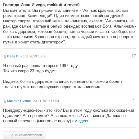
Господа Иван И,vega, makkutt и rover0.
Вы мечтатели. Вы пришли в альпинизм - "Ах, как красиво, ах, как
романтично. Какие люди!" Один из моих ныне покойных друзей,
мастер спорта, отдавший жизнь альпинизму, сказал: "Альпинизм- не
рай, где самые чистые в белых одеждах воспевают Бога. Альпинизм-
бочка с дерьмом, которая бродит, полна червей и гавна. Сообщество
- это маленькая банановая страна, где каждый мечтает о перевороте,
путче и хочет стать диктатором".
17
Иван И
, 23.11.2019 16:50
Я первый раз пошел в горы в 1997 году
Так что скоро 23 года будет
Видимо, бочки с дерьмом начинаются немного позже и бродят
только в умах псевдофункционеров от альпинизма
-1
Михаил Ситник
, 23.11.2019 17:04
Псевдофункционеры - это кто? Вы в этом году сколько восхождений
сделали? А в прошлом? А за всю жизнь? А я - много. Далеко не
полный перечень (многое не вношу)
см здесь
Ещё 15 комментариев