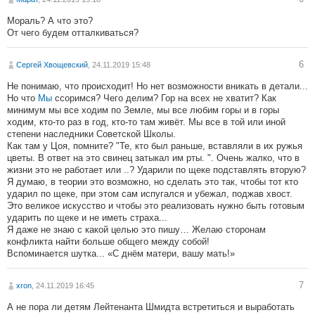
Мораль? А что это?
От чего будем отталкиваться?
6
Сергей Хвощевский
, 24.11.2019 15:48
Не понимаю, что происходит! Но нет возможности вникать в детали...
Но что
Мы
ссоримся? Чего делим? Гор на всех не хватит? Как
минимум мы все ходим по Земле, мы все любим горы и в горы
ходим, кто-то раз в год, кто-то там живёт. Мы все в той или иной
степени наследники Советской Школы.
Как там у Цоя, помните? "Те, кто был раньше, вставляли в их ружья
цветы. В ответ на это свинец затыкал им рты. ". Очень жалко, что в
жизни это не работает или ..? Ударили по щеке подставлять вторую?
Я думаю, в теории это возможно, но сделать это так, чтобы тот кто
ударил по щеке, при этом сам испугался и убежал, поджав хвост.
Это великое искусство и чтобы это реализовать нужно быть готовым
ударить по щеке и не иметь страха...
Я даже не знаю с какой целью это пишу… Желаю сторонам
конфликта найти больше общего между собой!
Вспоминается шутка... «С днём матери, вашу мать!»
7
xron
, 24.11.2019 16:45
А не пора ли детям Лейтенанта Шмидта встретиться и выработать