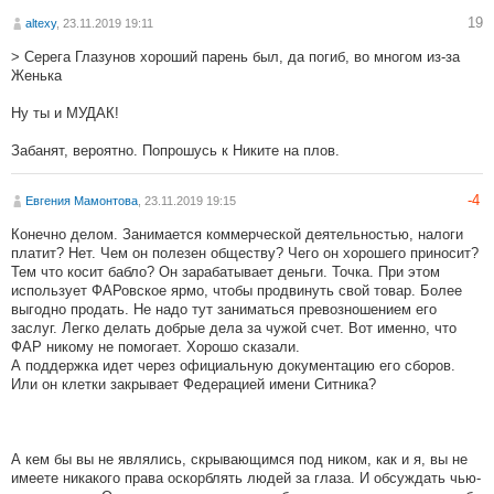
19
altexy
, 23.11.2019 19:11
> Серега Глазунов хороший парень был, да погиб, во многом из-за
Женька
Ну ты и МУДАК!
Забанят, вероятно. Попрошусь к Никите на плов.
-4
Eвгения Мамонтова
, 23.11.2019 19:15
Конечно делом. Занимается коммерческой деятельностью, налоги
платит? Нет. Чем он полезен обществу? Чего он хорошего приносит?
Тем что косит бабло? Он зарабатывает деньги. Точка. При этом
использует ФАРовское ярмо, чтобы продвинуть свой товар. Более
выгодно продать. Не надо тут заниматься превозношением его
заслуг. Легко делать добрые дела за чужой счет. Вот именно, что
ФАР никому не помогает. Хорошо сказали.
А поддержка идет через официальную документацию его сборов.
Или он клетки закрывает Федерацией имени Ситника?
А кем бы вы не являлись, скрывающимся под ником, как и я, вы не
имеете никакого права оскорблять людей за глаза. И обсуждать чью-