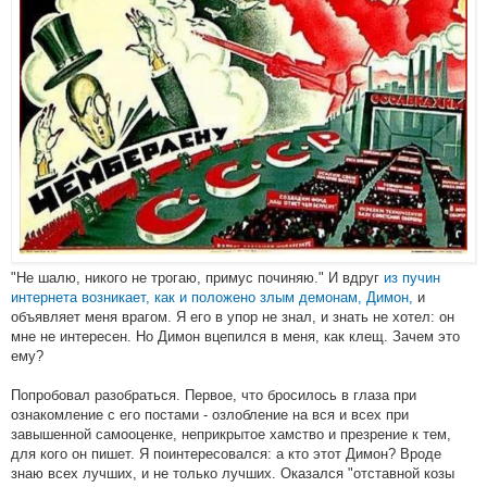
"Не шалю, никого не трогаю, примус починяю." И вдруг
из пучин
интернета возникает, как и положено злым демонам, Димон,
и
объявляет меня врагом. Я его в упор не знал, и знать не хотел: он
мне не интересен. Но Димон вцепился в меня, как клещ. Зачем это
ему?
Попробовал разобраться. Первое, что бросилось в глаза при
ознакомление с его постами - озлобление на вся и всех при
завышенной самооценке, неприкрытое хамство и презрение к тем,
для кого он пишет. Я поинтересовался: а кто этот Димон? Вроде
знаю всех лучших, и не только лучших. Оказался "отставной козы