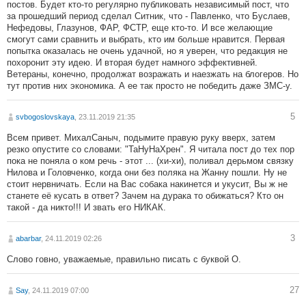
постов. Будет кто-то регулярно публиковать независимый пост, что
за прошедший период сделал Ситник, что - Павленко, что Буслаев,
Нефедовы, Глазунов, ФАР, ФСТР, еще кто-то. И все желающие
смогут сами сравнить и выбрать, кто им больше нравится. Первая
попытка оказалась не очень удачной, но я уверен, что редакция не
похоронит эту идею. И вторая будет намного эффективней.
Ветераны, конечно, продолжат возражать и наезжать на блогеров. Но
тут против них экономика. А ее так просто не победить даже ЗМС-у.
5
svbogoslovskaya
, 23.11.2019 21:35
Всем привет. МихалСаныч, подымите правую руку вверх, затем
резко опустите со словами: "ТаНуНаХрен". Я читала пост до тех пор
пока не поняла о ком речь - этот ... (хи-хи), поливал дерьмом связку
Нилова и Головченко, когда они без поляка на Жанну пошли. Ну не
стоит нервничать. Если на Вас собака накинется и укусит, Вы ж не
станете её кусать в ответ? Зачем на дурака то обижаться? Кто он
такой - да никто!!! И звать его НИКАК.
3
abarbar
, 24.11.2019 02:26
Слово говно, уважаемые, правильно писать с буквой О.
27
Say
, 24.11.2019 07:00