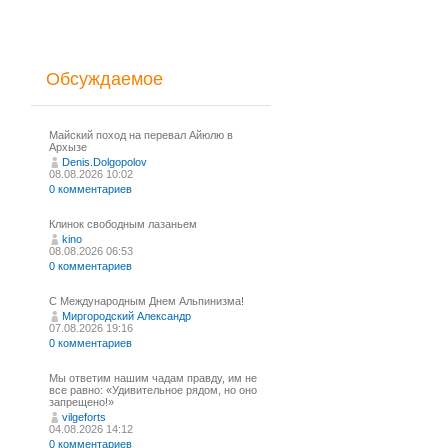
Обсуждаемое
Майский поход на перевал Айюлю в
Архызе
Denis.Dolgopolov
08.08.2026 10:02
0 комментариев
Клинок свободным лазаньем
kino
08.08.2026 06:53
0 комментариев
С Международным Днем Альпинизма!⁠
Миргородский Александр
07.08.2026 19:16
0 комментариев
Мы ответим нашим чадам правду, им не
все равно: «Удивительное рядом, но оно
запрещено!»
vilgeforts
04.08.2026 14:12
0 комментариев