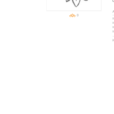
С
А
0