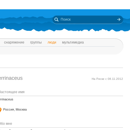
снаряжение
группы
люди
мультимедиа
errinaceus
На Риске с 08.11.2012
Настоящее имя
rrinaceus
Россия, Москва
Обо мне