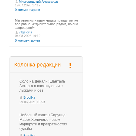
Миргородский Александр
19.07.2026 17:17
0 комментариев
Мы ответим нашим чадам правду, им не
все равно: «Удивительное рядом, но оно
запрещено!»
vilgeforts
04.08.2026 14:12
0 комментариев
Колонка редакции
Соло на Денали: Шанталь
Асторга о восхождении с
лыжами и без
Brodilka
29.06.2021 15:53
Небесный капкан Барунце:
Марек Холечек о новом
маршруте и превратностях
судьбы
Brodilka