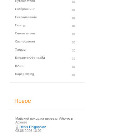
Путешествия
Скайраннинг
Скалолазание
Ски-тур
Снегоступинг
Спелеология
Туризм
Бэккантри/Фрирайд
BASE
Ropejumping
Новое
Майский поход на перевал Айюлю в
Архызе
Denis.Dolgopolov
08.08.2026 10:02