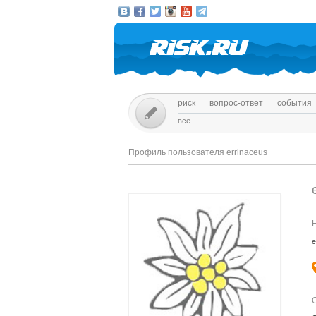
риск
вопрос-ответ
события
все
Профиль пользователя errinaceus
e