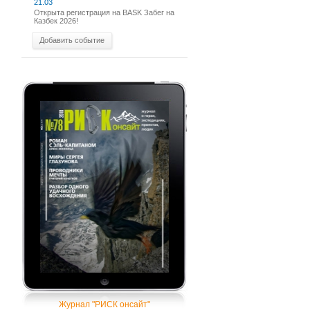
21.03
Открыта регистрация на BASK Забег на
Казбек 2026!
Добавить событие
Журнал "РИСК онсайт"