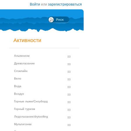
Войти
или
зарегистрироваться
Активности
Альпинизм
Древолазание
Слэклайн
Вело
Вода
Воздух
Горные лыжи/Сноуборд
Горный туризм
Ледолазание/drytoolling
Мультигонки