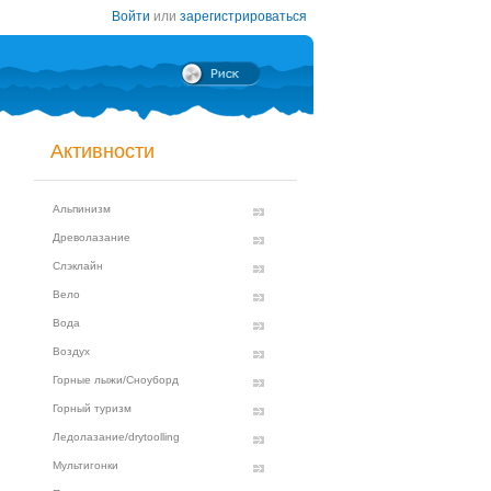
Войти
или
зарегистрироваться
Активности
Альпинизм
Древолазание
Слэклайн
Вело
Вода
Воздух
Горные лыжи/Сноуборд
Горный туризм
Ледолазание/drytoolling
Мультигонки