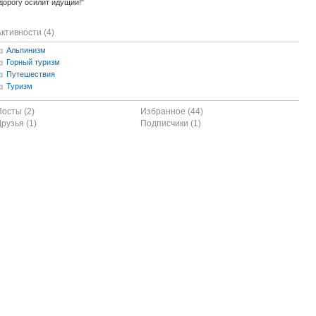
дорогу осилит идущий!"
ктивности (4)
Альпинизм
Горный туризм
Путешествия
Туризм
Посты (2)
Избранное (44)
рузья (1)
Подписчики (1)