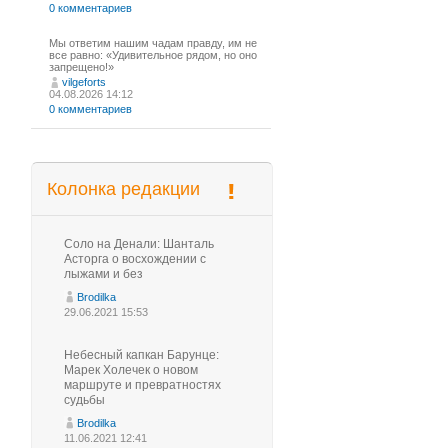
0 комментариев
Мы ответим нашим чадам правду, им не
все равно: «Удивительное рядом, но оно
запрещено!»
vilgeforts
04.08.2026 14:12
0 комментариев
Колонка редакции
Соло на Денали: Шанталь
Асторга о восхождении с
лыжами и без
Brodilka
29.06.2021 15:53
Небесный капкан Барунце:
Марек Холечек о новом
маршруте и превратностях
судьбы
Brodilka
11.06.2021 12:41