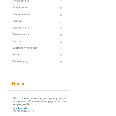
Путешествия
Скайраннинг
Скалолазание
Ски-тур
Снегоступинг
Спелеология
Туризм
Бэккантри/Фрирайд
BASE
Ropejumping
Новое
Мы ответим нашим чадам правду, им не
все равно: «Удивительное рядом, но оно
запрещено!»
vilgeforts
04.08.2026 14:12