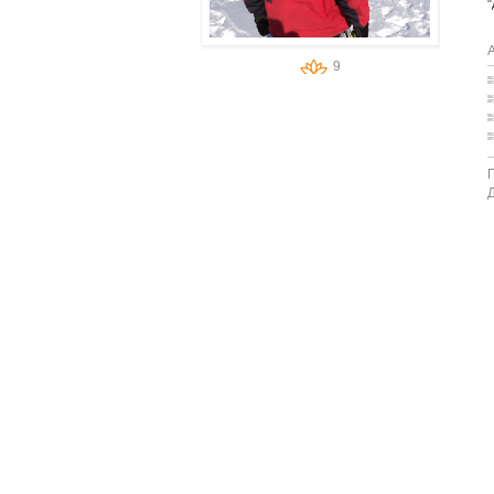
"
А
9
Д