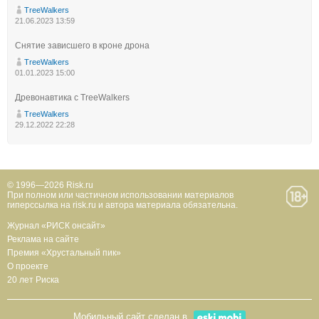
TreeWalkers
21.06.2023 13:59
Снятие зависшего в кроне дрона
TreeWalkers
01.01.2023 15:00
Древонавтика с TreeWalkers
TreeWalkers
29.12.2022 22:28
© 1996—2026 Risk.ru
При полном или частичном использовании материалов
гиперссылка на risk.ru и автора материала обязательна.
Журнал «РИСК онсайт»
Реклама на сайте
Премия «Хрустальный пик»
О проекте
20 лет Риска
Мобильный сайт сделан в