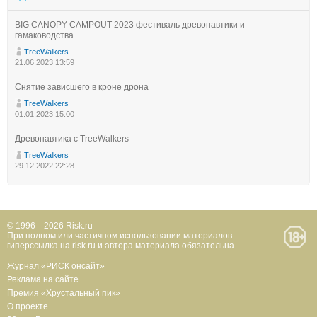
BIG CANOPY CAMPOUT 2023 фестиваль древонавтики и
гамаководства
TreeWalkers
21.06.2023 13:59
Снятие зависшего в кроне дрона
TreeWalkers
01.01.2023 15:00
Древонавтика с TreeWalkers
TreeWalkers
29.12.2022 22:28
© 1996—2026 Risk.ru
При полном или частичном использовании материалов
гиперссылка на risk.ru и автора материала обязательна.
Журнал «РИСК онсайт»
Реклама на сайте
Премия «Хрустальный пик»
О проекте