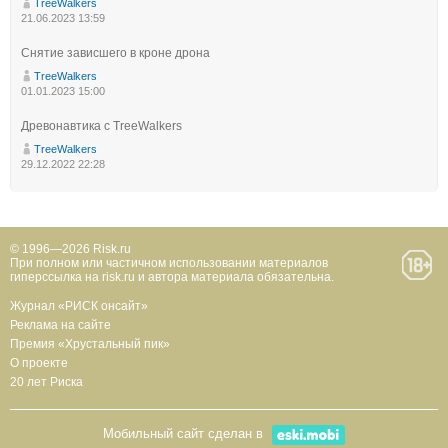
TreeWalkers
21.06.2023 13:59
Снятие зависшего в кроне дрона
TreeWalkers
01.01.2023 15:00
Древонавтика с TreeWalkers
TreeWalkers
29.12.2022 22:28
© 1996—2026 Risk.ru
При полном или частичном использовании материалов
гиперссылка на risk.ru и автора материала обязательна.
Журнал «РИСК онсайт»
Реклама на сайте
Премия «Хрустальный пик»
О проекте
20 лет Риска
Мобильный сайт сделан в