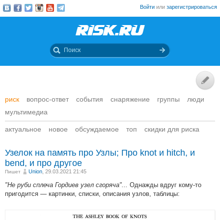
Войти
или
зарегистрироваться
риск
вопрос-ответ
события
снаряжение
группы
люди
мультимедиа
актуальное
новое
обсуждаемое
топ
скидки для риска
Узелок на память про Узлы; Про knot и hitch, и
bend, и про другое
Union
, 29.03.2021 21:45
Пишет
"Не руби сплеча Гордиев узел сгоряча"...
Однажды вдруг кому-то
пригодится — картинки, списки, описания узлов, таблицы: