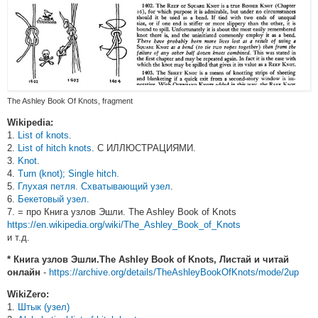
The Ashley Book Of Knots, fragment
Wikipedia:
1.
List of knots
.
2.
List of hitch knots
. С ИЛЛЮСТРАЦИЯМИ.
3.
Knot
.
4.
Turn (knot); Single hitch.
5.
Глухая петля. Схватывающий узел
.
6.
Бекетовый узел.
7. = про Книга узлов Эшли. The Ashley Book of Knots
https://en.wikipedia.org/wiki/The_Ashley_Book_of_Knots
и т.д.
*
Книга узлов Эшли.The Ashley Book of Knots, Листай и читай
-
https://archive.org/details/TheAshleyBookOfKnots/mode/2up
онлайн
WikiZero:
1.
Штык (узел)