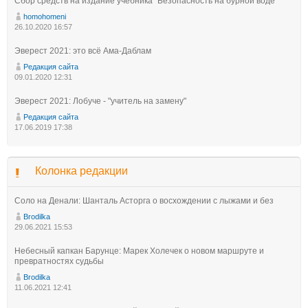
Сбор средств на издание учебника "Безопасность на бурной воде"
homohomeni
26.10.2020 16:57
Эверест 2021: это всё Ама-Даблам
Редакция сайта
09.01.2020 12:31
Эверест 2021: Лобуче - "учитель на замену"
Редакция сайта
17.06.2019 17:38
Колонка редакции
Соло на Денали: Шанталь Асторга о восхождении с лыжами и без
Brodilka
29.06.2021 15:53
Небесный капкан Барунце: Марек Холечек о новом маршруте и
превратностях судьбы
Brodilka
11.06.2021 12:41