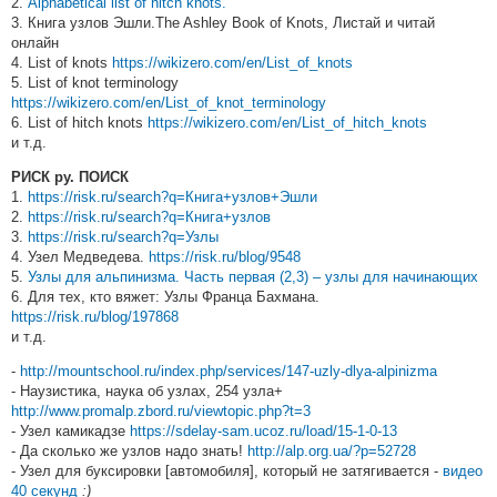
2.
Alphabetical list of hitch knots.
3. Книга узлов Эшли.The Ashley Book of Knots, Листай и читай
онлайн
4. List of knots
https://wikizero.com/en/List_of_knots
5. List of knot terminology
https://wikizero.com/en/List_of_knot_terminology
6. List of hitch knots
https://wikizero.com/en/List_of_hitch_knots
и т.д.
РИСК ру. ПОИСК
1.
https://risk.ru/search?q=Книга+узлов+Эшли
2.
https://risk.ru/search?q=Книга+узлов
3.
https://risk.ru/search?q=Узлы
4. Узел Медведева.
https://risk.ru/blog/9548
5.
Узлы для альпинизма. Часть первая (2,3) – узлы для начинающих
6. Для тех, кто вяжет: Узлы Франца Бахмана.
https://risk.ru/blog/197868
и т.д.
-
http://mountschool.ru/index.php/services/147-uzly-dlya-alpinizma
- Наузистика, наука об узлах, 254 узла+
http://www.promalp.zbord.ru/viewtopic.php?t=3
- Узел камикадзе
https://sdelay-sam.ucoz.ru/load/15-1-0-13
- Да сколько же узлов надо знать!
http://alp.org.ua/?p=52728
- Узел для буксировки [автомобиля], который не затягивается -
видео
40 секунд
:)