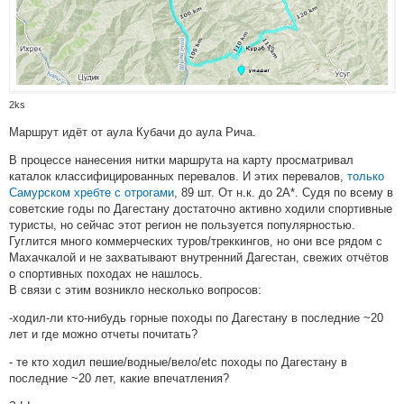
2ks
Маршрут идёт от аула Кубачи до аула Рича.
В процессе нанесения нитки маршрута на карту просматривал
каталок классифицированных перевалов. И этих перевалов,
только
Самурском хребте с отрогами
, 89 шт. От н.к. до 2А*. Судя по всему в
советские годы по Дагестану достаточно активно ходили спортивные
туристы, но сейчас этот регион не пользуется популярностью.
Гуглится много коммерческих туров/треккингов, но они все рядом с
Махачкалой и не захватывают внутренний Дагестан, свежих отчётов
о спортивных походах не нашлось.
В связи с этим возникло несколько вопросов:
-ходил-ли кто-нибудь горные походы по Дагестану в последние ~20
лет и где можно отчеты почитать?
- те кто ходил пешие/водные/вело/etc походы по Дагестану в
последние ~20 лет, какие впечатления?