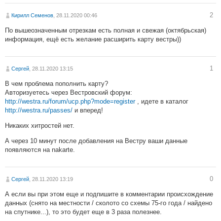
2
Кирилл Семенов
, 28.11.2020 00:46
По вышеозначенным отрезкам есть полная и свежая (октябрьская)
информация, ещё есть желание расширить карту вестры))
1
Сергей
, 28.11.2020 13:15
В чем проблема пополнить карту?
Авторизуетесь через Вестровский форум:
http://westra.ru/forum/ucp.php?mode=register
, идете в каталог
http://westra.ru/passes/
и вперед!
Никаких хитростей нет.
А через 10 минут после добавления на Вестру ваши данные
появляются на nakarte.
0
Сергей
, 28.11.2020 13:19
А если вы при этом еще и подпишите в комментарии происхождение
данных (снято на местности / сколото со схемы 75-го года / найдено
на спутнике...), то это будет еще в 3 раза полезнее.