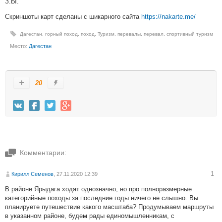
З.Ы.
Скриншоты карт сделаны с шикарного сайта
https://nakarte.me/
Дагестан
,
горный поход
,
поход
,
Туризм
,
перевалы
,
перевал
,
спортивный туризм
Место:
Дагестан
20
Комментарии:
1
Кирилл Семенов
, 27.11.2020 12:39
В районе Ярыдага ходят однозначно, но про полноразмерные
категорийные походы за последние годы ничего не слышно. Вы
планируете путешествие какого масштаба? Продумываем маршруты
в указанном районе, будем рады единомышленникам, с