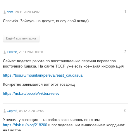
1
dhlfs
, 28.11.2020 14:02
Спасибо. Займусь на досуге, внесу свой вклад)
Ещё 4 комментария
2
Tsvetik
, 29.11.2020 00:30
Сейчас ведется работа по восстановлению перечня перевалов
восточного Каваза. На сайте ТССР уже есть кое-какая информация
https://tssr.ru/mountain/pereval/east_caucasus/
Конкретно занимается вот этот товарищ
https://risk.ru/people/viktorzverev
0
Сергей
, 03.12.2020 23:55
Уточнил у знающих -- та работа закончилась вот этим:
https://risk.ru/blog/218200
и последовавшим вычислением координат
на Вестре.