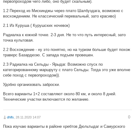
первопроходом чего либо, оно будет скальным).
1.2 Переход из Мискинджы через плато Шалбуздага, возможно с
восхождением. Не классический перевальный, зато красиво)
2.1 Из Куруша ( Курушских ночевок)
Радиалка к южной точке. 2-3 дня. Не то что путь интересный, зато
точка культовая.
2.2 Восхождение - ну это понятно, но на туризм больше будет похож
траверс Базардюзю. С запада подъем провешен.
2.3 Радиалка на Сельды - Ярыдаг. Возможно спуск по
категорированному маршруту с плато Сельды. Тогда это уже вполне
себе поход с первопроходом)).
Удобно организовать заброски.
Всего варианты 1+2 составляют около 80 км, и около 8 дней.
Технические участки включаются по желанию.
0
dhlfs
, 28.11.2020 14:07
Пока изучаю варианты в районе хребтов Дюльтыдаг и Самурского