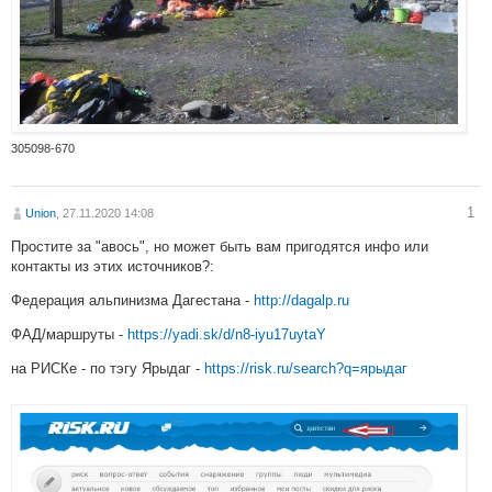
305098-670
1
Union
, 27.11.2020 14:08
Простите за "авось", но может быть вам пригодятся инфо или
контакты из этих источников?:
Федерация альпинизма Дагестана -
http://dagalp.ru
ФАД/маршруты -
https://yadi.sk/d/n8-iyu17uytaY
на РИСКе - по тэгу Ярыдаг -
https://risk.ru/search?q=ярыдаг