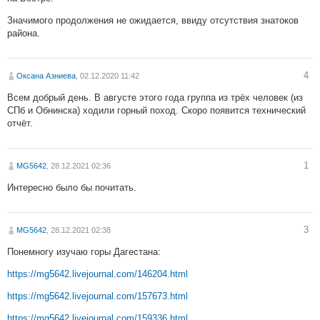
Значимого продолжения не ожидается, ввиду отсутствия знатоков
района.
4
Оксана Азниева
, 02.12.2020 11:42
Всем добрый день. В августе этого года группа из трёх человек (из
СПб и Обнинска) ходили горный поход. Скоро появится технический
отчёт.
1
MG5642
, 28.12.2021 02:36
Интересно было бы почитать.
3
MG5642
, 28.12.2021 02:38
Понемногу изучаю горы Дагестана:
https://mg5642.livejournal.com/146204.html
https://mg5642.livejournal.com/157673.html
https://mg5642.livejournal.com/159336.html