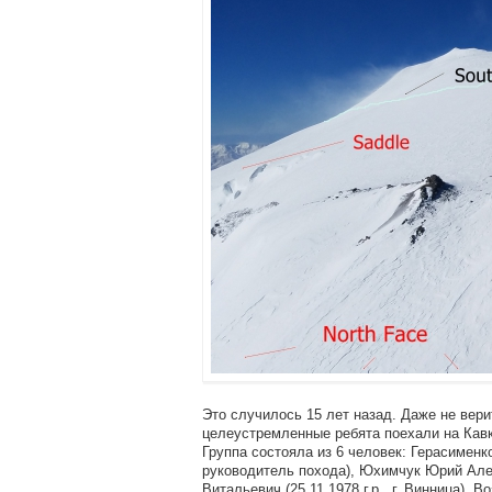
Это случилось 15 лет назад. Даже не вер
целеустремленные ребята поехали на Кавк
Группа состояла из 6 человек: Герасименко 
руководитель похода), Юхимчук Юрий Алекс
Витальевич (25.11.1978 г.р., г. Винница), В