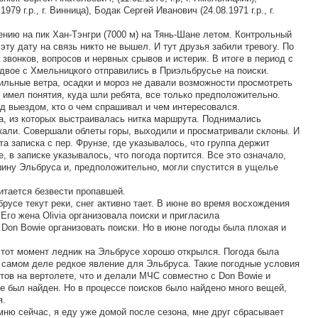
79 г.р., г. Винница), Бодак Сергей Иванович (24.08.1971 г.р., г.
нию на пик Хан-Тэнгри (7000 м) на Тянь-Шане летом. Контрольный
эту дату на связь никто не вышел. И тут друзья забили тревогу. По
 звонков, вопросов и нервных срывов и истерик. В итоге в период с
 двое с Хмельницкого отправились в Приэльбрусье на поиски.
Сильные ветра, осадки и мороз не давали возможности просмотреть
 имел понятия, куда шли ребята, все только предположительно.
д выездом, кто о чем спрашивал и чем интересовался.
та, из которых выстраивалась нитка маршрута. Поднимались
кали. Совершали облеты горы, выходили и просматривали склоны. И
та записка с пер. Фрунзе, где указывалось, что группа держит
, в записке указывалось, что погода портится. Все это означало,
ину Эльбруса и, предположительно, могли спустится в ущелье
итается безвести пропавшей.
брусе текут реки, снег активно тает. В июне во время восхождения
Его жена Olivia организовала поиски и пригласила
Don Bowie организовать поиски. Но в июне погоды была плохая и
 тот момент ледник на Эльбрусе хорошо открылся. Погода была
а самом деле редкое явление для Эльбруса. Такие погодные условия
ов на вертолете, что и делали МЧС совместно с Don Bowie и
не был найден. Но в процессе поисков было найдено много вещей,
я.
мню сейчас, я еду уже домой после сезона, мне друг сбрасывает