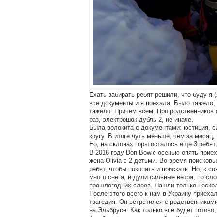
Ехать забирать ребят решили, что буду я (
все документы и я поехала. Было тяжело,
тяжело. Причем всем. Про родственников я
раз, электрошок дубль 2, не иначе.
Была волокита с документами: юстиция, сл
кругу. В итоге чуть меньше, чем за месяц,
Но, на склонах горы осталось еще 3 ребят
В 2018 году Don Bowie осенью опять приех
жена Olivia с 2 детьми. Во время поисков
ребят, чтобы покопать и поискать. Но, к 
много снега, и дули сильные ветра, по сл
прошлогодних слоев. Нашли только неско
После этого всего к нам в Украину приеха
трагедия. Он встретился с родственникам
на Эльбрусе. Как только все будет готово,