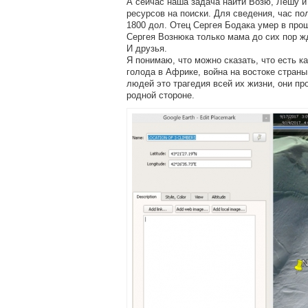
А сейчас наша задача найти Возю, Лешу и
ресурсов на поиски. Для сведения, час по
1800 дол. Отец Сергея Бодака умер в прош
Сергея Вознюка только мама до сих пор жд
И друзья.
Я понимаю, что можно сказать, что есть к
голода в Африке, война на востоке страны
людей это трагедия всей их жизни, они пр
родной стороне.