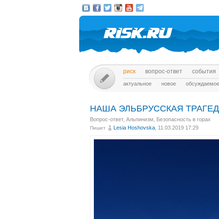
риск
вопрос-ответ
события
актуальное
новое
обсуждаемо
НАША ЭЛЬБРУССКАЯ ТРАГЕ
Вопрос-ответ
,
Альпинизм
,
Безопасность в горах
Lesia Hoshovska
, 11.03.2019 17:29
Пишет