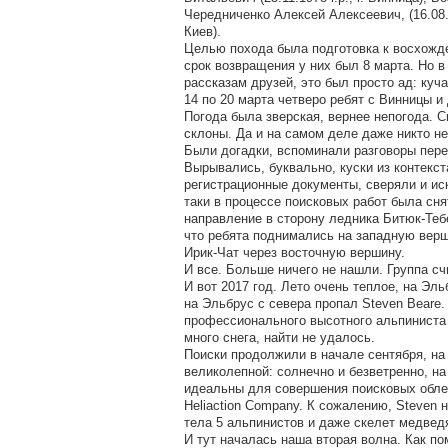
Чередниченко Алексей Алексеевич, (16.08.19
Киев).
Целью похода была подготовка к восхожде
срок возвращения у них был 8 марта. Но в 
рассказам друзей, это был просто ад: куча
14 по 20 марта четверо ребят с Винницы и
Погода была зверская, вернее непогода. 
склоны. Да и на самом деле даже никто не
Были догадки, вспоминали разговоры пере
Вырывались, буквально, куски из контекс
регистрационные документы, сверяли и ис
таки в процессе поисковых работ была сня
направление в сторону ледника Битюк-Тебе
что ребята поднимались на западную верш
Ирик-Чат через восточную вершину.
И все. Больше ничего не нашли. Группа сч
И вот 2017 год. Лето очень теплое, на Эль
на Эльбрус с севера пропал Steven Beare. 
профессионального высотного альпиниста 
много снега, найти не удалось.
Поиски продолжили в начале сентября, на
великолепной: солнечно и безветренно, н
идеальны для совершения поисковых облет
Heliaction Company. К сожалению, Steven 
тела 5 альпинистов и даже скелет медвед
И тут началась наша вторая волна. Как по