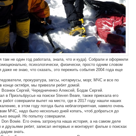
я там не один год работала, знала, что и куда). Собрали и оформили
 эмоционально, психологически, физически, просто одним словом
 даже не знаю, что сказать, это пережить события 2004 года еще
едователи, прокуратура, загсы, нотариусы, морг, МЧС и все по
 в конце октября, мы привезли ребят домой.
: Вознюк Сергей, Чередниченко Алексей, Бодак Сергей.
ал в Приэльбрусье на поиски Steven Beare, также приехала его
ых работ совершили вылет на место, где в 2017 году нашли наших
сожалению, в этом году погода была неблагоприятная, намело очень
овам МЧС, надо было несколько дней копать, чтоб добраться до
лько вещей. Но попытку совершили.
л Don Bowie. Его очень затронула наша история, а на самом деле
и и друзьями ребят, записал интервью и монтирует фильм о поисках
 дадим знать.