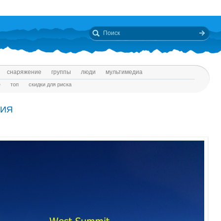
снаряжение
группы
люди
мультимедиа
е
топ
скидки для риска
ДИЯ