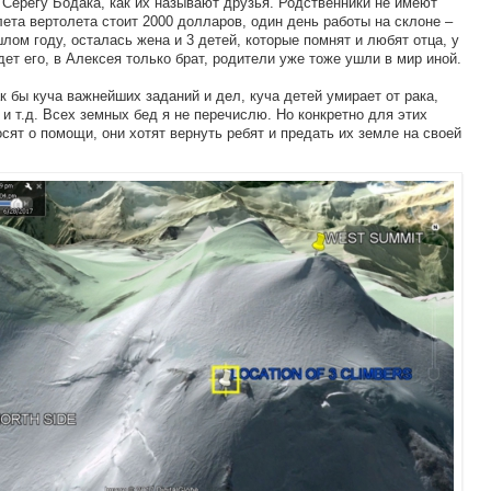
 Серёгу Бодака, как их называют друзья. Родственники не имеют
лета вертолета стоит 2000 долларов, один день работы на склоне –
лом году, осталась жена и 3 детей, которые помнят и любят отца, у
ет его, в Алексея только брат, родители уже тоже ушли в мир иной.
ак бы куча важнейших заданий и дел, куча детей умирает от рака,
 и т.д. Всех земных бед я не перечислю. Но конкретно для этих
осят о помощи, они хотят вернуть ребят и предать их земле на своей