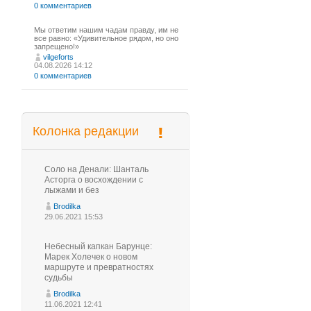
0 комментариев
Мы ответим нашим чадам правду, им не
все равно: «Удивительное рядом, но оно
запрещено!»
vilgeforts
04.08.2026 14:12
0 комментариев
Колонка редакции
Соло на Денали: Шанталь
Асторга о восхождении с
лыжами и без
Brodilka
29.06.2021 15:53
Небесный капкан Барунце:
Марек Холечек о новом
маршруте и превратностях
судьбы
Brodilka
11.06.2021 12:41