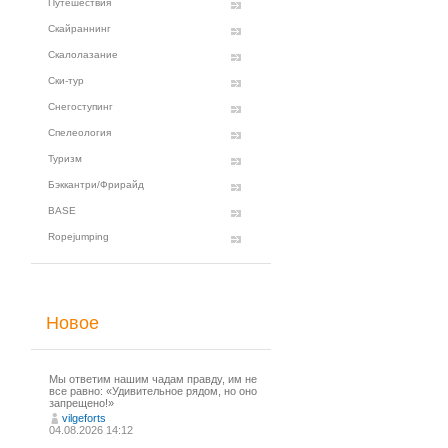
Путешествия
Скайраннинг
Скалолазание
Ски-тур
Снегоступинг
Спелеология
Туризм
Бэккантри/Фрирайд
BASE
Ropejumping
Новое
Мы ответим нашим чадам правду, им не
все равно: «Удивительное рядом, но оно
запрещено!»
vilgeforts
04.08.2026 14:12