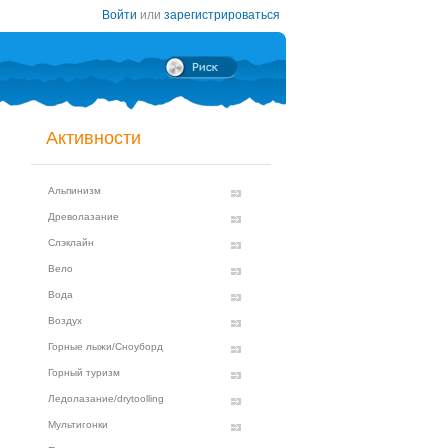
Войти
или
зарегистрироваться
Активности
Альпинизм
Древолазание
Слэклайн
Вело
Вода
Воздух
Горные лыжи/Сноуборд
Горный туризм
Ледолазание/drytoolling
Мультигонки