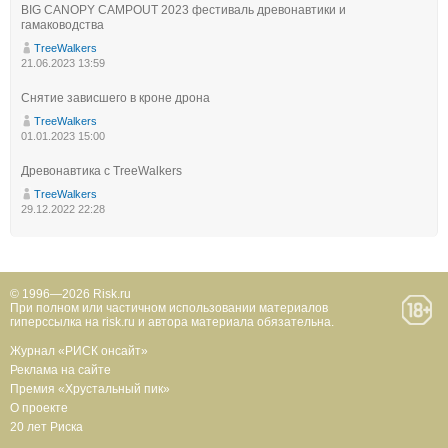
BIG CANOPY CAMPOUT 2023 фестиваль древонавтики и
гамаководства
TreeWalkers
21.06.2023 13:59
Снятие зависшего в кроне дрона
TreeWalkers
01.01.2023 15:00
Древонавтика с TreeWalkers
TreeWalkers
29.12.2022 22:28
© 1996—2026 Risk.ru
При полном или частичном использовании материалов
гиперссылка на risk.ru и автора материала обязательна.
Журнал «РИСК онсайт»
Реклама на сайте
Премия «Хрустальный пик»
О проекте
20 лет Риска