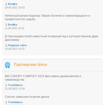
Brodilka
29.06.2021 15:53
Небесный капкан Барунце: Марек Холечек о новом маршруте и
превратностях судьбы
Brodilka
11.06.2021 12:41
В Гренландии погиб известный полярный гид и путешественник Дирк
Дансеркер
Редакция сайта
10.06.2021 14:37
Партнерские блоги
BIG CANOPY CAMPOUT 2023 фестиваль древонавтики и
гамаководства
TreeWalkers
21.06.2023 13:59
Снятие зависшего в кроне дрона
TreeWalkers