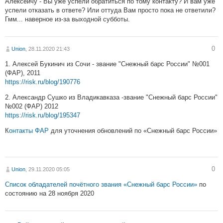
Алексеичу - Вы уже успели обратиться по тому контакту? И вам уже
успели отказать в ответе? Или оттуда Вам просто пока не ответили?
Гмм... наверное из-за выходной субботы.
0
Union
, 28.11.2020 21:43
1. Алексей Букинич из Сочи - звание "Снежный барс России" №001
(ФАР), 2011
https://risk.ru/blog/190776
2. Александр Сушко из Владикавказа -звание "Снежный барс России"
№002 (ФАР) 2012
https://risk.ru/blog/195347
К
онтакты ФАР
для уточнения обновлений по «Снежный барс России»
0
Union
, 29.11.2020 05:05
Список обладателей почётного звания «Снежный барс России»
по
состоянию на 28 ноября 2020