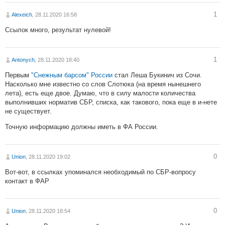
1
Alexeich
, 28.11.2020 16:58
Ссылок много, результат нулевой!
1
Antonych
, 28.11.2020 18:40
Первым
"Снежным барсом" России
стал Леша Букинич из Сочи.
Насколько мне известно со слов Слотюка (на время нынешнего
лета), есть еще двое. Думаю, что в силу малости количества
выполнивших норматив СБР, списка, как такового, пока еще в и-нете
не существует.
Точную информацию должны иметь в ФА России.
0
Union
, 28.11.2020 19:02
Вот-вот, в ссылках упоминался необходимый по СБР-вопросу
контакт в ФАР
0
Union
, 28.11.2020 18:54