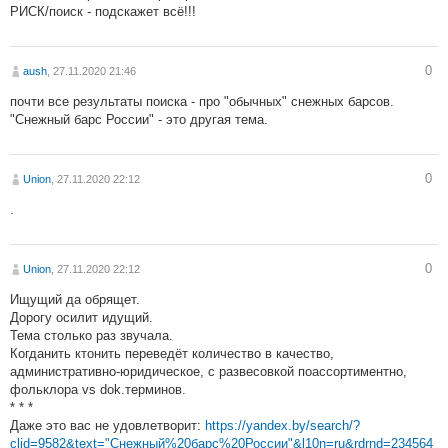
РИСК/поиск - подскажет всё!!!
0
aush
, 27.11.2020 21:46
почти все результаты поиска - про "обычных" снежных барсов.
"Снежный барс России" - это другая тема.
0
Union
, 27.11.2020 22:12
.
0
Union
, 27.11.2020 22:12
Ищущий да обрящет.
Дорогу осилит идущий.
Тема столько раз звучала.
Когданить ктонить переведёт количество в качество,
административно-юридическое, с развесовкой поассортиментно,
фольклора vs dok.терминов.
* * *
Даже это вас не удовлетворит:
https://yandex.by/search/?
clid=9582&text="Снежный%20барс%20России"&l10n=ru&rdrnd=234564