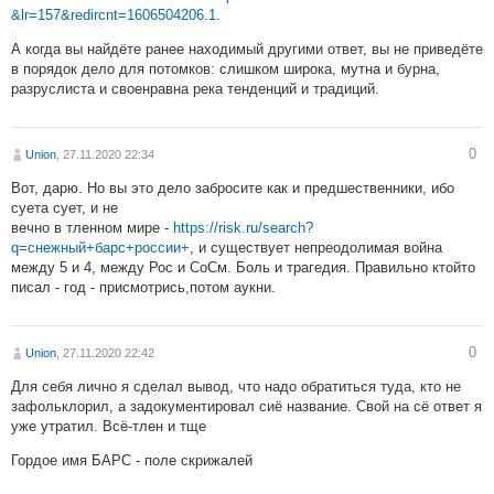
&lr=157&redircnt=1606504206.1
.
А когда вы найдёте ранее находимый другими ответ, вы не приведёте
в порядок дело для потомков: слишком широка, мутна и бурна,
разруслиста и своенравна река тенденций и традиций.
0
Union
, 27.11.2020 22:34
Вот, дарю. Но вы это дело забросите как и предшественники, ибо
суета сует, и не
вечно в тленном мире -
https://risk.ru/search?
q=снежный+барс+россии+
, и существует непреодолимая война
между 5 и 4, между Рос и СоСм. Боль и трагедия. Правильно ктойто
писал - год - присмотрись,потом аукни.
0
Union
, 27.11.2020 22:42
Для себя лично я сделал вывод, что надо обратиться туда, кто не
зафольклорил, а задокументировал сиё название. Свой на сё ответ я
уже утратил. Всё-тлен и тще
Гордое имя БАРС - поле скрижалей