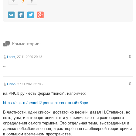
9
Комментарии:
0
Laest
, 27.11.2020 20:48
--
0
Union
, 27.11.2020 21:05
на РИСК ру - есть форма "поиск", например:
https://risk.ru/search?q=список+снежный+барс
В частности, один список, достаточно веский, давал Н.Степанов, но
есть, увы, и интерпретации, как и у юридического и разговорного
определения самого термина. Это отдельная тема, выстраданная и
далеко небезболезненная, и растворённая на обширной территории и
в большом временном пространстве.