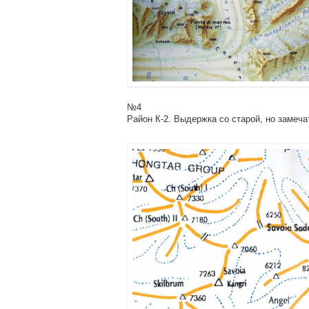
№4
Район К-2. Выдержка со старой, но замеча