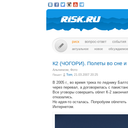
риск
вопрос-ответ
события
актуальное
новое
обсуждаемо
К2 (ЧОГОРИ). Полеты во сне и 
Альпинизм
,
Фото
Tom
, 21.03.2007 20:25
Пишет
В 2005 г., во время трека по леднику Балт
через перевал, а договорилась с пакистан
Все уговоры совершить облет К-2 закончил
отказались.
Но идея-то осталась. Попробуем облететь
Интернетом.