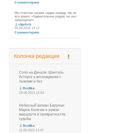
0 комментариев
Мы ответим нашим чадам правду, им не
все равно: «Удивительное рядом, но оно
запрещено!»
vilgeforts
04.08.2026 14:12
0 комментариев
Колонка редакции
Соло на Денали: Шанталь
Асторга о восхождении с
лыжами и без
Brodilka
29.06.2021 15:53
Небесный капкан Барунце:
Марек Холечек о новом
маршруте и превратностях
судьбы
Brodilka
11.06.2021 12:41