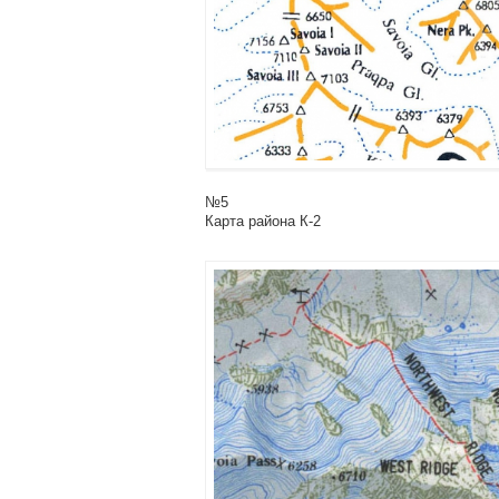
№5
Карта района К-2