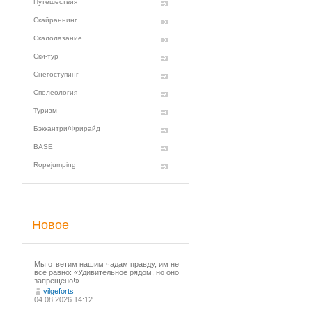
Путешествия
Скайраннинг
Скалолазание
Ски-тур
Снегоступинг
Спелеология
Туризм
Бэккантри/Фрирайд
BASE
Ropejumping
Новое
Мы ответим нашим чадам правду, им не
все равно: «Удивительное рядом, но оно
запрещено!»
vilgeforts
04.08.2026 14:12