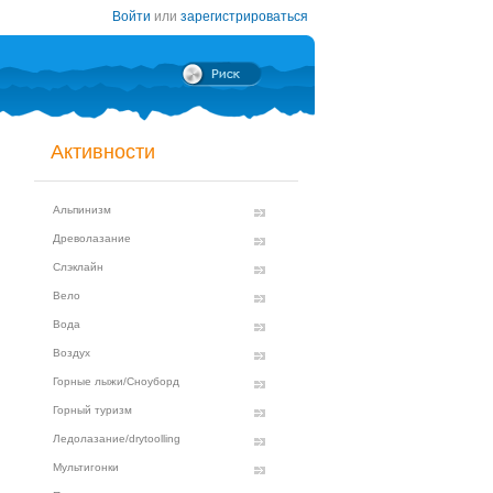
Войти
или
зарегистрироваться
Активности
Альпинизм
Древолазание
Слэклайн
Вело
Вода
Воздух
Горные лыжи/Сноуборд
Горный туризм
Ледолазание/drytoolling
Мультигонки