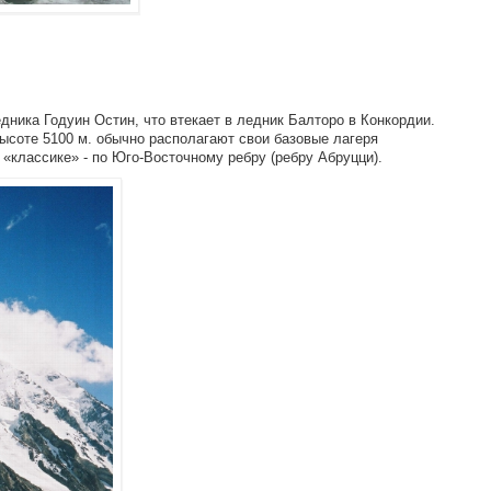
дника Годуин Остин, что втекает в ледник Балторо в Конкордии.
высоте 5100 м. обычно располагают свои базовые лагеря
 «классике» - по Юго-Восточному ребру (ребру Абруцци).