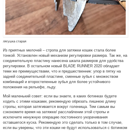
лягушка старая
Из приятных мелочей – стропа для затяжки кошек стала более
тонкой. Установлен новый механизм регулировки размера. Так же, на
соединительную пластину нанесена шкала размеров для удобства
регулировки. В остальном новый BLADE RUNNER 2020 обладает
теми же преимуществами, что и предшественник: упор в пятку на
задней соединительной пластине, сменные зубья с множеством
комбинаций и второстепенные зубья для более устойчивого
положения на рельефе, льду.
Мой маленький совет: если вы знаете, в каких ботинках будете
ходить с этими кошками, рекомендую обрезать лишнюю длину
стропы, которая затягивается вокруг голенища. Тем самым вы
сэкономите время на затяжке/ расслаблении этой стропы и
исключите ненужную операцию постоянного укорачивания
оставшегося куска. Рекомендую это сделать только в том случае,
если вы уверены, что эти кошки не будут использоваться с ботинком