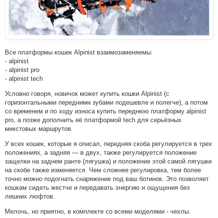
Все платформы кошек Alpinist взаимозаменяемы:
- alpinist
- alpinist pro
- alpinist tech
Условно говоря, новичок может купить кошки Alpinist (с
горизонтальными передними зубами подешевле и полегче), а потом
со временем и по ходу износа купить переднюю платформу alpinist
pro, а позже дополнить еë платформой tech для серьëзных
микстовых маршрутов.
У всех кошек, которые я описал, передняя скоба регулируется в трех
положениях, а задняя — в двух, также регулируется положение
защелки на заднем ранте (лягушка) и положение этой самой лягушки
на скобе также изменяется. Чем сложнее регулировка, тем более
точно можно подогнать снаряжение под ваш ботинок. Это позволяет
кошкам сидеть жестче и передавать энергию и ощущения без
лишних люфтов.
Мелочь, но приятно, в комплекте со всеми моделями - чехлы.