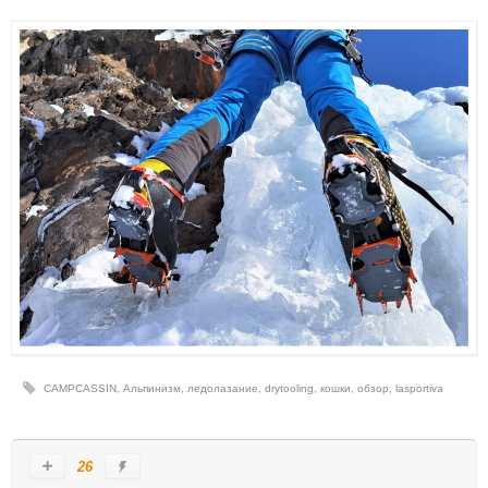
CAMPCASSIN
,
Альпинизм
,
ледолазание
,
drytooling
,
кошки
,
обзор
,
lasportiva
26