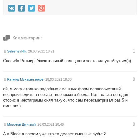
Комментарии:
1
SeleznevNik
, 26.03.2021 18:21
Спасибо Ратмир! Указательный палец ноги заставил улыбнуться)))
0
Ратмир Мухаметзянов
, 28.03.2021 18:33
ой, я могу столько подобных смешных форм словосочетаний
воспроизводить в порыве творческого бреда. Вот только сегодня
сторис в инстаграмм снял такую, что сам пересматривал раз 5 и
смеялся)
0
Морозов Дмитрий
, 26.03.2021 20:40
А к Blade runnerам уже кто-то делает сменные зубья?