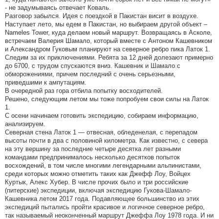
- не задумываясь отвечает Коваль.
Разговор забылся. Идея с поездкой в Пакистан висит в воздухе.
Наступает лето, мы едем в Пакистан, но выбираем другой объект –
Nameles Tower, куда делаем новый маршрут. Возвращаясь в Асколе,
встречаем Валерия Шамало, который вместе с Антоном Кашевником
и Александром Гуковым планируют на северное ребро пика Латок 1.
Следим за их приключениями. Ребята за 12 дней долезают примерно
до 6700, с трудом спускаются вниз. Кашевник и Шамало с
обморожениями, причем последний с очень серьезными,
приведшими к ампутациям.
В очередной раз гора отбила попытку восходителей.
Решено, следующим летом мы тоже попробуем свои силы на Латок
1.
С осени начинаем готовить экспедицию, собираем информацию,
анализируем.
Северная стена Латок 1 — отвесная, обледенелая, с перепадом
высоты почти в два с половиной километра. Как известно, с севера
на эту вершину за последние четыре десятка лет разными
командами предпринималось несколько десятков попыток
восхождений, в том числе многими легендарными альпинистами,
среди которых можно отметить таких как Джефф Лоу, Войцех
Куртык, Алекс Хубер. В числе прочих было и три российские
(питерские) экспедиции, включая экспедицию Гукова-Шамало-
Кашевника летом 2017 года. Подавляющее большинство из этих
экспедиций пытались пройти красивое и логичное северное ребро,
так называемый неоконченный маршрут Джеффа Лоу 1978 года. И ни