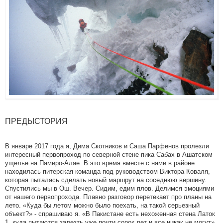
ПРЕДЫСТОРИЯ
В январе 2017 года я, Дима Скотников и Саша Парфенов пролезли
интересный первопроход по северной стене пика Сабах в Ашатском
ущелье на Памиро-Алае. В это время вместе с нами в районе
находилась питерская команда под руководством Виктора Коваля,
которая пыталась сделать новый маршрут на соседнюю вершину.
Спустились мы в Ош. Вечер. Сидим, едим плов. Делимся эмоциями
от нашего первопрохода. Плавно разговор перетекает про планы на
лето. «Куда бы летом можно было поехать, на такой серьезный
объект?» - спрашиваю я. «В Пакистане есть нехоженная стена Латок
1, куда пытаются залезть уже почти сорок лет и все никак не могут»