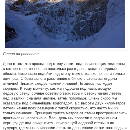
Стена на рассвете.
Дело в том, что проход под стену лежит под нависающим ледником,
с которого постоянно, по несколько раз в день, сходят ледовые
обвалы. Безопасно подойти под стену можно только ночью и только
один раз. С безопасного расстояния в бинокль стена выглядела
отлично! Никаких следов камней и лавин! Но здесь нас ждал
сюрприз. К тому моменту, как мы подошли под нависающую
ледовую стену, солнце осветило верх горы и сверху начал лететь
лед и камни, сначала мелкие, затем побольше. Очень скоро мы
оказались под сильнейшим водопадом, а с высоты двух километров
летели камни всех размеров с такой скоростью, что часто мы их
только слышали. Примерно триста метров от стены простреливались
практически непрерывно. Весь день мы провели в разрушенном
бергшрунде под прикрытием нависающей ледовой стены, а по
кулуару, где мы планировали лезть за день сошли сотни тонн воды и