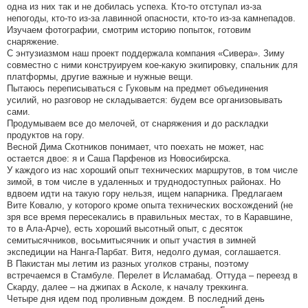
одна из них так и не добилась успеха. Кто-то отступал из-за
непогоды, кто-то из-за лавинной опасности, кто-то из-за камнепадов.
Изучаем фотографии, смотрим историю попыток, готовим
снаряжение.
С энтузиазмом наш проект поддержала компания «Сивера». Зиму
совместно с ними конструируем кое-какую экипировку, спальник для
платформы, другие важные и нужные вещи.
Пытаюсь переписываться с Гуковым на предмет объединения
усилий, но разговор не складывается: будем все организовывать
сами.
Продумываем все до мелочей, от снаряжения и до раскладки
продуктов на гору.
Весной Дима Скотников понимает, что поехать не может, нас
остается двое: я и Саша Парфенов из Новосибирска.
У каждого из нас хороший опыт технических маршрутов, в том числе
зимой, в том числе в удаленных и труднодоступных районах. Но
вдвоем идти на такую гору нельзя, ищем напарника. Предлагаем
Вите Ковалю, у которого кроме опыта технических восхождений (не
зря все время пересекались в правильных местах, то в Каравшине,
то в Ала-Арче), есть хороший высотный опыт, с десяток
семитысячников, восьмитысячник и опыт участия в зимней
экспедиции на Нанга-Парбат. Витя, недолго думая, соглашается.
В Пакистан мы летим из разных уголков страны, поэтому
встречаемся в Стамбуле. Перелет в Исламабад. Оттуда – переезд в
Скарду, далее – на джипах в Асколе, к началу треккинга.
Четыре дня идем под проливным дождем. В последний день