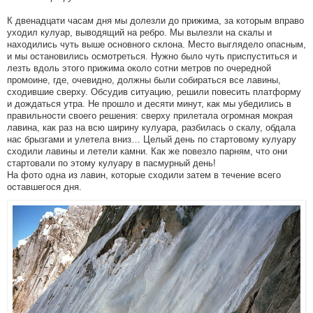
К двенадцати часам дня мы долезли до прижима, за которым вправо
уходил кулуар, выводящий на ребро. Мы вылезли на скалы и
находились чуть выше основного склона. Место выглядело опасным,
и мы остановились осмотреться. Нужно было чуть приспуститься и
лезть вдоль этого прижима около сотни метров по очередной
промоине, где, очевидно, должны были собираться все лавины,
сходившие сверху. Обсудив ситуацию, решили повесить платформу
и дождаться утра. Не прошло и десяти минут, как мы убедились в
правильности своего решения: сверху прилетала огромная мокрая
лавина, как раз на всю ширину кулуара, разбилась о скалу, обдала
нас брызгами и улетела вниз… Целый день по стартовому кулуару
сходили лавины и летели камни. Как же повезло парням, что они
стартовали по этому кулуару в пасмурный день!
На фото одна из лавин, которые сходили затем в течение всего
оставшегося дня.