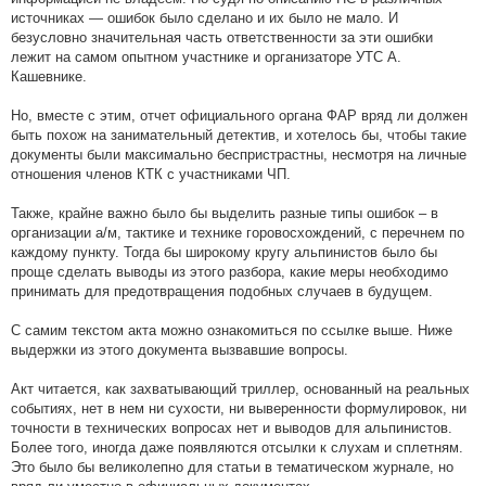
источниках — ошибок было сделано и их было не мало. И
безусловно значительная часть ответственности за эти ошибки
лежит на самом опытном участнике и организаторе УТС А.
Кашевнике.
Но, вместе с этим, отчет официального органа ФАР вряд ли должен
быть похож на занимательный детектив, и хотелось бы, чтобы такие
документы были максимально беспристрастны, несмотря на личные
отношения членов КТК с участниками ЧП.
Также, крайне важно было бы выделить разные типы ошибок – в
организации а/м, тактике и технике горовосхождений, с перечнем по
каждому пункту. Тогда бы широкому кругу альпинистов было бы
проще сделать выводы из этого разбора, какие меры необходимо
принимать для предотвращения подобных случаев в будущем.
С самим текстом акта можно ознакомиться по ссылке выше. Ниже
выдержки из этого документа вызвавшие вопросы.
Акт читается, как захватывающий триллер, основанный на реальных
событиях, нет в нем ни сухости, ни выверенности формулировок, ни
точности в технических вопросах нет и выводов для альпинистов.
Более того, иногда даже появляются отсылки к слухам и сплетням.
Это было бы великолепно для статьи в тематическом журнале, но