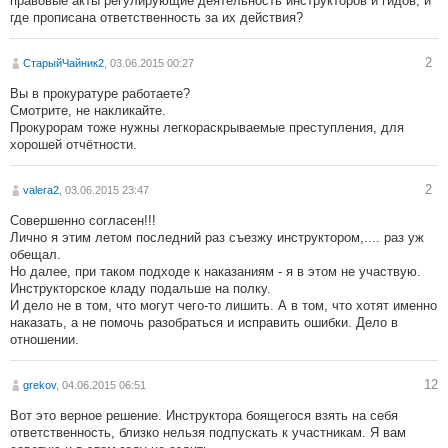
правовые акты регулирующие деятельность инструкторов и гидов, и
где прописана ответственность за их действия?
2
СтарыйЧайник2
, 03.06.2015 00:27
Вы в прокуратуре работаете?
Смотрите, не накликайте.
Прокурорам тоже нужны легкораскрываемые преступления, для
хорошей отчётности.
2
valera2
, 03.06.2015 23:47
Совершенно согласен!!!
Лично я этим летом последний раз съезжу инструктором,.... раз уж
обещал.
Но далее, при таком подходе к наказаниям - я в этом не участвую.
Инструкторское кладу подальше на полку.
И дело не в том, что могут чего-то лишить. А в том, что хотят именно
наказать, а не помочь разобраться и исправить ошибки. Дело в
отношении.
12
grekov
, 04.06.2015 06:51
Вот это верное решение. Инструктора боящегося взять на себя
ответственность, близко нельзя подпускать к участникам. Я вам