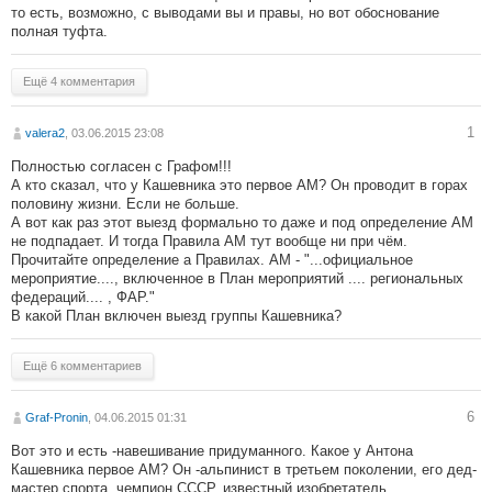
то есть, возможно, с выводами вы и правы, но вот обоснование
полная туфта.
Ещё 4 комментария
1
valera2
, 03.06.2015 23:08
Полностью согласен с Графом!!!
А кто сказал, что у Кашевника это первое АМ? Он проводит в горах
половину жизни. Если не больше.
А вот как раз этот выезд формально то даже и под определение АМ
не подпадает. И тогда Правила АМ тут вообще ни при чём.
Прочитайте определение а Правилах. АМ - "...официальное
мероприятие...., включенное в План мероприятий .... региональных
федераций.... , ФАР."
В какой План включен выезд группы Кашевника?
Ещё 6 комментариев
6
Graf-Pronin
, 04.06.2015 01:31
Вот это и есть -навешивание придуманного. Какое у Антона
Кашевника первое АМ? Он -альпинист в третьем поколении, его дед-
мастер спорта, чемпион СССР, известный изобретатель