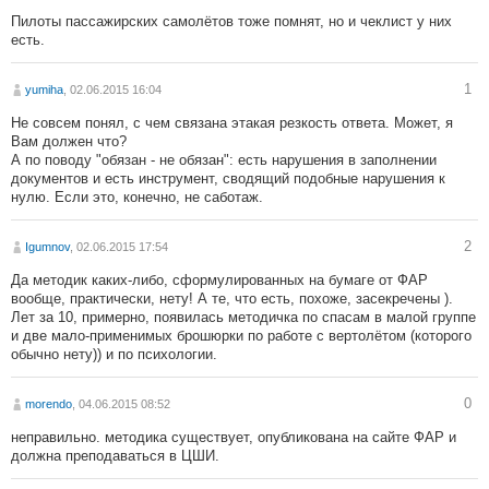
Пилоты пассажирских самолётов тоже помнят, но и чеклист у них
есть.
1
yumiha
, 02.06.2015 16:04
Не совсем понял, с чем связана этакая резкость ответа. Может, я
Вам должен что?
А по поводу "обязан - не обязан": есть нарушения в заполнении
документов и есть инструмент, сводящий подобные нарушения к
нулю. Если это, конечно, не саботаж.
2
Igumnov
, 02.06.2015 17:54
Да методик каких-либо, сформулированных на бумаге от ФАР
вообще, практически, нету! А те, что есть, похоже, засекречены ).
Лет за 10, примерно, появилась методичка по спасам в малой группе
и две мало-применимых брошюрки по работе с вертолётом (которого
обычно нету)) и по психологии.
0
morendo
, 04.06.2015 08:52
неправильно. методика существует, опубликована на сайте ФАР и
должна преподаваться в ЦШИ.