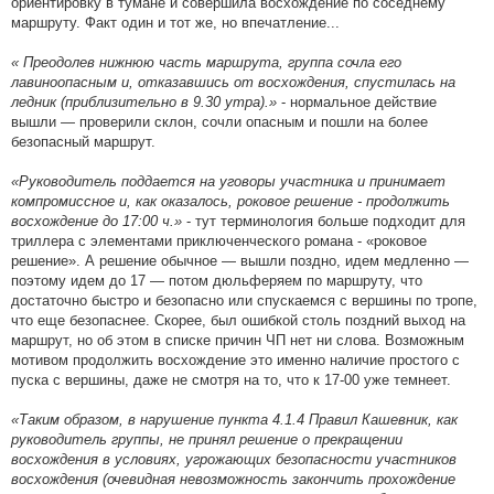
ориентировку в тумане и совершила восхождение по соседнему
маршруту. Факт один и тот же, но впечатление...
« Преодолев нижнюю часть маршрута, группа сочла его
лавиноопасным и, отказавшись от восхождения, спустилась на
ледник (приблизительно в 9.30 утра).»
- нормальное действие
вышли — проверили склон, сочли опасным и пошли на более
безопасный маршрут.
«Руководитель поддается на уговоры участника и принимает
компромиссное и, как оказалось, роковое решение - продолжить
восхождение до 17:00 ч.»
- тут терминология больше подходит для
триллера с элементами приключенческого романа - «роковое
решение». А решение обычное — вышли поздно, идем медленно —
поэтому идем до 17 — потом дюльферяем по маршруту, что
достаточно быстро и безопасно или спускаемся с вершины по тропе,
что еще безопаснее. Скорее, был ошибкой столь поздний выход на
маршрут, но об этом в списке причин ЧП нет ни слова. Возможным
мотивом продолжить восхождение это именно наличие простого с
пуска с вершины, даже не смотря на то, что к 17-00 уже темнеет.
«Таким образом, в нарушение пункта 4.1.4 Правил Кашевник, как
руководитель группы, не принял решение о прекращении
восхождения в условиях, угрожающих безопасности участников
восхождения (очевидная невозможность закончить прохождение