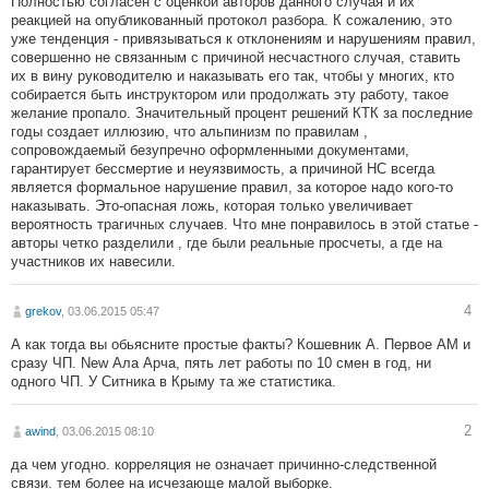
Полностью согласен с оценкой авторов данного случая и их
реакцией на опубликованный протокол разбора. К сожалению, это
уже тенденция - привязываться к отклонениям и нарушениям правил,
совершенно не связанным с причиной несчастного случая, ставить
их в вину руководителю и наказывать его так, чтобы у многих, кто
собирается быть инструктором или продолжать эту работу, такое
желание пропало. Значительный процент решений КТК за последние
годы создает иллюзию, что альпинизм по правилам ,
сопровождаемый безупречно оформленными документами,
гарантирует бессмертие и неуязвимость, а причиной НС всегда
является формальное нарушение правил, за которое надо кого-то
наказывать. Это-опасная ложь, которая только увеличивает
вероятность трагичных случаев. Что мне понравилось в этой статье -
авторы четко разделили , где были реальные просчеты, а где на
участников их навесили.
4
grekov
, 03.06.2015 05:47
А как тогда вы обьясните простые факты? Кошевник А. Первое АМ и
сразу ЧП. New Ала Арча, пять лет работы по 10 смен в год, ни
одного ЧП. У Ситника в Крыму та же статистика.
2
awind
, 03.06.2015 08:10
да чем угодно. корреляция не означает причинно-следственной
связи. тем более на исчезающе малой выборке.