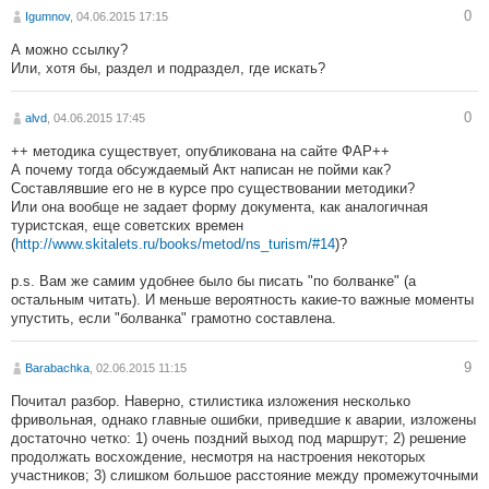
0
Igumnov
, 04.06.2015 17:15
А можно ссылку?
Или, хотя бы, раздел и подраздел, где искать?
0
alvd
, 04.06.2015 17:45
++ методика существует, опубликована на сайте ФАР++
А почему тогда обсуждаемый Акт написан не пойми как?
Составлявшие его не в курсе про существовании методики?
Или она вообще не задает форму документа, как аналогичная
туристская, еще советских времен
(
http://www.skitalets.ru/books/metod/ns_turism/#14
)?
p.s. Вам же самим удобнее было бы писать "по болванке" (а
остальным читать). И меньше вероятность какие-то важные моменты
упустить, если "болванка" грамотно составлена.
9
Barabachka
, 02.06.2015 11:15
Почитал разбор. Наверно, стилистика изложения несколько
фривольная, однако главные ошибки, приведшие к аварии, изложены
достаточно четко: 1) очень поздний выход под маршрут; 2) решение
продолжать восхождение, несмотря на настроения некоторых
участников; 3) слишком большое расстояние между промежуточными