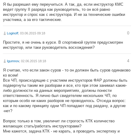
Я бы разрешил ему переучиться. А так, да, если инструктор КМС
ведет группу II разряда как руководитель, то он всё равно
инструктор и спрос как с инструктора. И не за технические ошибки
участника, а за его тактические.
0
Loginoff
, 03.06.2015 09:18
Простите, я не очень в курсе. В спортивной группе предусмотрен
инструктор, или таки руководитель восхождения?
4
Igumnov
, 02.06.2015 18:18
Я считаю, что если закон суров - то он должен быть суров одинаково
ко всем!
Все ЧП, происходящие с участием инструкторов ФАР должны быть
подвергнуты таким же разборам и все, кто при этом занимал какие-
либо должности на данных мероприятиях, должны понести
ответственность. Я лично был свидетелем нескольких ЧП, по
которым особо ни каких разборов не проводилось. Отсюда вопрос:
как и по какому принципу одни ЧП попадают под раздачу, а другие
-нет?
Вопрос только в том, увеличит ли строгость КТК количество
желающих стать/работать инструкторами?
Мне кажется, задача КТК - не карать, а проводить экспертизу и