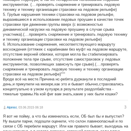
инструментом. (....проверять снаряжение и тренировать ледовую
технику и технику организации страховки на ледовом рельефе)
5. Грубые нарушения техники страховки на ледовом рельефе,
выразившиеся в использовании ледовых проушин в качестве точек
страховки при движении группы вверх (с возможностью
динамической нагрузки на ледовую проушину в случае срыва
участника).(....проверять снаряжение и тренировать ледовую технику
и технику организации страховки на ледовом рельефе)
6. Использование снаряжения, несоответствующего маршруту
восхождения (оттяжек с карабинами без муфт на ледовом маршруте,
отсутствие верхней обвязки, которая могла бы стабилизировать
положение тела при срыве, отсутствие самостраховок у ледовых
инструментов, позволяющих зависнуть при срыве).(....проверять
снаряжение и тренировать ледовую технику и технику организации
страховки на ледовом рельефе)"""
Вроде всё на месте.Причина нс-ребята дурканули в последний
день,и прикупили на мизере,как это и бывает обычно,страховались
концептуально в узком кулуаре,в результате раздолбайства -
тяжелые травмы.На кой фиг вам знать,какие у них были кошки?
3
Alpinist
, 03.06.2015 06:18
Я вот не пойму, а что бы изменилось если, ОБ был бы и выпустил?
Ну вышли парни, подошли оценили, что склон лавиноопасный и по
связи с ОБ перебили маршрут. Или как правило бывает, выходишь на