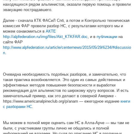
находящихся рядом альпинистов, оказали первую помощь и провели
эвакуацию пострадавшего.
Далее - сначала КТК ФАСиЛ Спб, а потом и Контрольно техническая
комисcия ФАР провели разбор НС, с результатами которого мы и
можем ознакомиться в
АКТЕ
http://alpfederation.ru/img/files/Akt_KTKFAR.doc
, и в
публикации
на
сайте ФАР
http://www.alpfederation.ru/article/centernews/2015/05/29/6234/#discussio
n
.
Очевидна необходимость подобных разборов, и замечательно, что
такая практика возобновляется. Это один из самых действенных и
эффективных методов повышения безопасности и выработки
рекомендация для альпинистов по широкому кругу вопросов. И есть
замечательный пример, как это делают в северной Америке -
https://www.americanalpineclub.org/p/anam — ежегодное издание
книги
с разборами НС
.
Мы можем в полной мере оценить сам НС в Алла-Арче — мы там не
были, с участниками группы лично не общались и полной
информацией не владеем. Но судя по описанию НС в различных