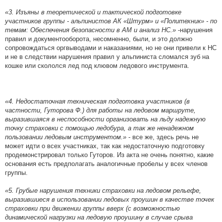
«3. Изъяны в теоретической и тактической подготовке
участников группы - альпинистов АК «Штурм» и «Политехник» - по
темам: Обеспечения безопасности в АМ и анализ НС.»
-нарушения
правил и документооборота, несомненно, были, и это должно
сопровождаться оргвыводами и наказаниями, но не они привели к НС
и не в следствии нарушения правил у альпиниста сломался зуб на
кошке или скололся лед под клювом ледового инструмента.
«4. Недостаточная техническая подготовка участников (в
частности, Гуторова Ф.) для работы на ледовом маршруте,
выразившаяся в неспособности организовать на льду надежную
точку страховки с помощью ледобура, а так же ненадежном
пользовании ледовым инструментом.»
- все же, здесь речь не
может идти о всех участниках, так как недостаточную подготовку
продемонстрировал только Гуторов. Из акта не очень понятно, какие
основания есть предполагать аналогичные пробелы у всех членов
группы.
«5. Грубые нарушения техники страховки на ледовом рельефе,
выразившиеся в использовании ледовых проушин в качестве точек
страховки при движении группы вверх (с возможностью
динамической нагрузки на ледовую проушину в случае срыва