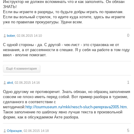
Инструктор не должен вспоминать что и как заполнять. Он обязан
ЗНАТЬ!
Если вы играете в разряды, то будьте добры играть по правилам.
Если вы вольный стрелок, то идите куда хотите, здесь вы играете
уже по правилам прокуратуры. Удачи всем.
0
bober
, 02.06.2015 14:10
С одной стороны - да. С другой - чек-лист - это страховка не от
незнания, а от рассеянности в спешке. Я у себя на работе в том году
ввел - вполне помогает.
Ещё 4 комментария
1
alvd
, 02.06.2015 14:16
Одно другому не противоречит. Знать обязан, но образец заполнения
совсем не плохо иметь перед собой. Вот пример разбора в туризме,
сделанного в соответствии с
методичкой:
http://tourmuseum.ru/mkk/nesch-sluch-pereprava2005.htm
.
Такое заполнение по шаблону явно лучше текста в произвольной
форме, как в обсуждаемом Акте разбора.
5
Образцов
, 02.06.2015 14:18