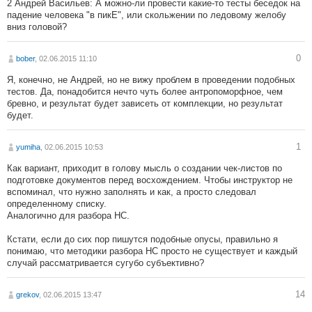
2 Андрей Васильев: А можно-ли провести какие-то тесты беседок на
падение человека "в пикЕ", или скольжении по ледовому желобу
вниз головой?
0
bober
, 02.06.2015 11:10
Я, конечно, не Андрей, но не вижу проблем в проведении подобных
тестов. Да, понадобится нечто чуть более антропоморфное, чем
бревно, и результат будет зависеть от комплекции, но результат
будет.
1
yumiha
, 02.06.2015 10:53
Как вариант, приходит в голову мысль о создании чек-листов по
подготовке документов перед восхождением. Чтобы инструктор не
вспоминал, что нужно заполнять и как, а просто следовал
определенному списку.
Аналогично для разбора НС.
Кстати, если до сих пор пишутся подобные опусы, правильно я
понимаю, что методики разбора НС просто не существует и каждый
случай рассматривается сугубо субъективно?
14
grekov
, 02.06.2015 13:47