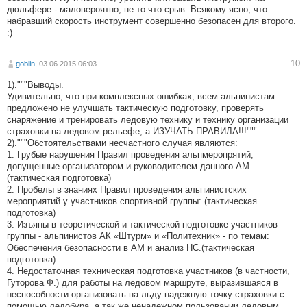
дюльфере - маловероятно, не то что срыв. Всякому ясно, что
набравший скорость инструмент совершенно безопасен для второго.
:)
10
goblin
, 03.06.2015 06:03
1)."""Выводы.
Удивительно, что при комплексных ошибках, всем альпинистам
предложено не улучшать тактическую подготовку, проверять
снаряжение и тренировать ледовую технику и технику организации
страховки на ледовом рельефе, а ИЗУЧАТЬ ПРАВИЛА!!!"""
2)."""Обстоятельствами несчастного случая являются:
1. Грубые нарушения Правил проведения альпмеропрятий,
допущенные организатором и руководителем данного АМ
(тактическая подготовка)
2. Пробелы в знаниях Правил проведения альпинистских
мероприятий у участников спортивной группы: (тактическая
подготовка)
3. Изъяны в теоретической и тактической подготовке участников
группы - альпинистов АК «Штурм» и «Политехник» - по темам:
Обеспечения безопасности в АМ и анализ НС.(тактическая
подготовка)
4. Недостаточная техническая подготовка участников (в частности,
Гуторова Ф.) для работы на ледовом маршруте, выразившаяся в
неспособности организовать на льду надежную точку страховки с
помощью ледобура, а так же ненадежном пользовании ледовым