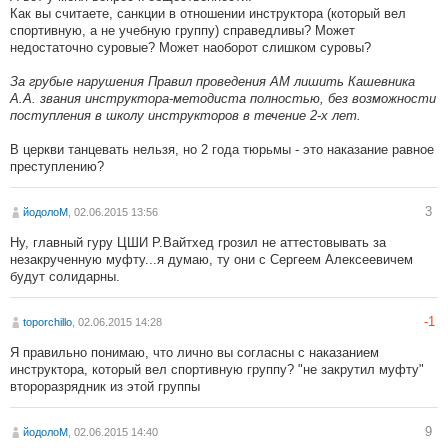
Как вы считаете, санкции в отношении инструктора (который вел
спортивную, а не учебную группу) справедливы? Может
недостаточно суровые? Может наоборот слишком суровы?
За грубые нарушения Правил проведения АМ лишить Кашевника
А.А. звания инструктора-методиста полностью, без возможности
поступления в школу инструкторов в течение 2-х лет.
В церкви танцевать нельзя, но 2 года тюрьмы - это наказание равное
преступлению?
3
йодолоМ
, 02.06.2015 13:56
Ну, главный гуру ЦШИ Р.Вайтхед грозил не аттестовывать за
незакрученную муфту...я думаю, ту они с Сергеем Алексеевичем
будут солидарны.
-1
toporchillo
, 02.06.2015 14:28
Я правильно понимаю, что лично вы согласны с наказанием
инструктора, который вел спортивную группу? "не закрутил муфту"
второразрядник из этой группы
9
йодолоМ
, 02.06.2015 14:40