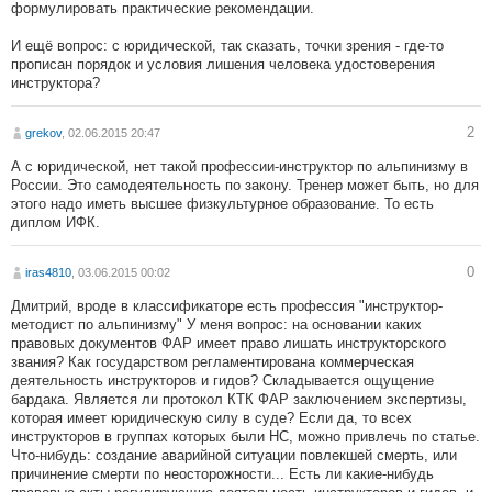
формулировать практические рекомендации.
И ещё вопрос: с юридической, так сказать, точки зрения - где-то
прописан порядок и условия лишения человека удостоверения
инструктора?
2
grekov
, 02.06.2015 20:47
А с юридической, нет такой профессии-инструктор по альпинизму в
России. Это самодеятельность по закону. Тренер может быть, но для
этого надо иметь высшее физкультурное образование. То есть
диплом ИФК.
0
iras4810
, 03.06.2015 00:02
Дмитрий, вроде в классификаторе есть профессия "инструктор-
методист по альпинизму" У меня вопрос: на основании каких
правовых документов ФАР имеет право лишать инструкторского
звания? Как государством регламентирована коммерческая
деятельность инструкторов и гидов? Складывается ощущение
бардака. Является ли протокол КТК ФАР заключением экспертизы,
которая имеет юридическую силу в суде? Если да, то всех
инструкторов в группах которых были НС, можно привлечь по статье.
Что-нибудь: создание аварийной ситуации повлекшей смерть, или
причинение смерти по неосторожности... Есть ли какие-нибудь