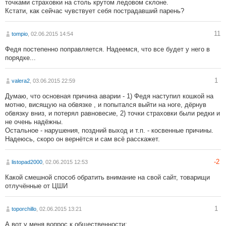
точками страховки на столь крутом ледовом склоне.
Кстати, как сейчас чувствует себя пострадавший парень?
11
tompio
, 02.06.2015 14:54
Федя постепенно поправляется. Надеемся, что все будет у него в
порядке...
1
valera2
, 03.06.2015 22:59
Думаю, что основная причина аварии - 1) Федя наступил кошкой на
мотню, висящую на обвязке , и попытался выйти на ноге, дёрнув
обвязку вниз, и потерял равновесие, 2) точки страховки были редки и
не очень надёжны.
Остальное - нарушения, поздний выход и т.п. - косвенные причины.
Надеюсь, скоро он вернётся и сам всё расскажет.
-2
listopad2000
, 02.06.2015 12:53
Какой смешной способ обратить внимание на свой сайт, товарищи
отлучённые от ЦШИ
1
toporchillo
, 02.06.2015 13:21
А вот у меня вопрос к общественности: