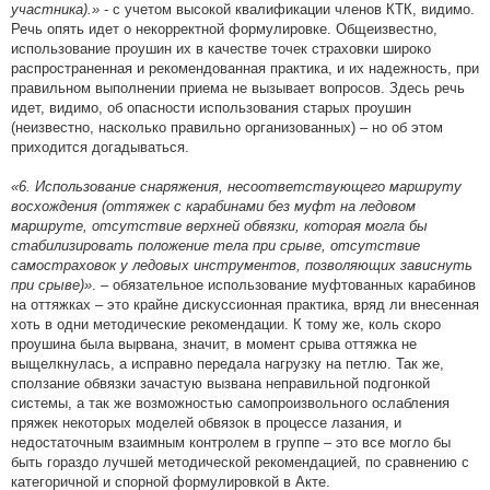
участника).»
- с учетом высокой квалификации членов КТК, видимо.
Речь опять идет о некорректной формулировке. Общеизвестно,
использование проушин их в качестве точек страховки широко
распространенная и рекомендованная практика, и их надежность, при
правильном выполнении приема не вызывает вопросов. Здесь речь
идет, видимо, об опасности использования старых проушин
(неизвестно, насколько правильно организованных) – но об этом
приходится догадываться.
«6. Использование снаряжения, несоответствующего маршруту
восхождения (оттяжек с карабинами без муфт на ледовом
маршруте, отсутствие верхней обвязки, которая могла бы
стабилизировать положение тела при срыве, отсутствие
самостраховок у ледовых инструментов, позволяющих зависнуть
при срыве)»
. – обязательное использование муфтованных карабинов
на оттяжках – это крайне дискуссионная практика, вряд ли внесенная
хоть в одни методические рекомендации. К тому же, коль скоро
проушина была вырвана, значит, в момент срыва оттяжка не
выщелкнулась, а исправно передала нагрузку на петлю. Так же,
сползание обвязки зачастую вызвана неправильной подгонкой
системы, а так же возможностью самопроизвольного ослабления
пряжек некоторых моделей обвязок в процессе лазания, и
недостаточным взаимным контролем в группе – это все могло бы
быть гораздо лучшей методической рекомендацией, по сравнению с
категоричной и спорной формулировкой в Акте.