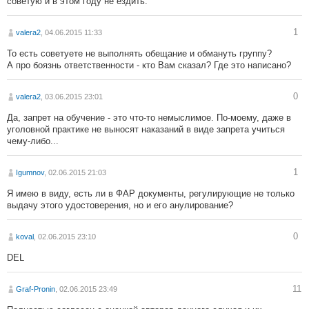
советую и в этом году не ездить.
1
valera2
, 04.06.2015 11:33
То есть советуете не выполнять обещание и обмануть группу?
А про боязнь ответственности - кто Вам сказал? Где это написано?
0
valera2
, 03.06.2015 23:01
Да, запрет на обучение - это что-то немыслимое. По-моему, даже в
уголовной практике не выносят наказаний в виде запрета учиться
чему-либо...
1
Igumnov
, 02.06.2015 21:03
Я имею в виду, есть ли в ФАР документы, регулирующие не только
выдачу этого удостоверения, но и его анулирование?
0
koval
, 02.06.2015 23:10
DEL
11
Graf-Pronin
, 02.06.2015 23:49