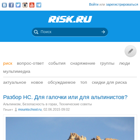
Войти
или
зарегистрироваться
риск
вопрос-ответ
события
снаряжение
группы
люди
мультимедиа
актуальное
новое
обсуждаемое
топ
скидки для риска
Разбор НС. Для галочки или для альпинистов?
Альпинизм
,
Безопасность в горах
,
Технические советы
mountschool.ru
, 02.06.2015 09:02
Пишет