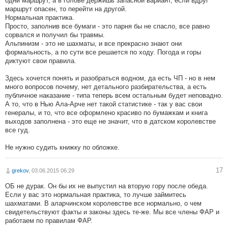
одни маршрут, а в голове держишь запасной вариант, если вдруг
маршрут опасен, то перейти на другой.
Нормальная практика.
Просто, заполнив все бумаги - это парня бы не спасло, все равно
сорвался и получил бы травмы.
Альпинизм - это не шахматы, и все прекрасно знают они
формальность, а по сути все решается по ходу. Погода и горы
диктуют свои правила.
Здесь хочется понять и разобраться водном, да есть ЧП - но в нем
много вопросов почему, нет детального разбирательства, а есть
публичное наказание - типа теперь всем остальным будет неповадно.
А то, что в Нью Ала-Арче нет такой статистике - так у вас свои
генералы, и то, что все оформлено красиво по бумажкам и книга
выходов заполнена - это еще не значит, что в датском королевстве
все гуд.
Не нужно судить книжку по обложке.
17
grekov
, 03.06.2015 06:29
ОБ не дурак. Он бы их не выпустил на вторую гору после обеда.
Если у вас это нормальная практика, то лучше займитесь
шахматами. В аларчинском королевстве все нормально, о чем
свидетельствуют факты и законы здесь те-же. Мы все члены ФАР и
работаем по правилам ФАР.