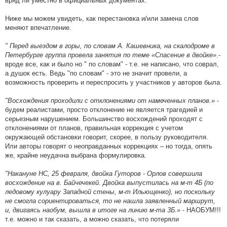
вряд ли уместно в официальных документах.
Ниже мы можем увидеть, как перестановка и/или замена слов
меняют впечатление.
" Перед выездом в горы, по словам А. Кашевника, на скалодроме в
Петербурге группа провела занятия по теме «Спасение в двойке»
.-
вроде все, как и было но " по словам" - т.е. не написано, что соврал,
а душок есть. Ведь "по словам" - это не значит провели, а
возможность проверить и переспросить у участников у авторов была.
"Восхождения проходили с отклонениями от намеченных планов.»
-
будем реалистами, просто отклонение не является трагедией и
серьезным нарушением. Большинство восхождений проходят с
отклонениями от планов, правильная коррекция с учетом
окружающей обстановки говорит, скорее, в пользу руководителя.
Или авторы говорят о неоправданных коррекциях – но тогда, опять
же, крайне неудачна выбрана формулировка.
"Накануне НС, 25 февраля, двойка Гуторов - Орлов совершила
восхождение на в. Байчечекей. Двойка выпустилась на м-т 4Б (по
ледовому кулуару 3ападной стены, м-т Ильющенко), но поскольку
не смогла сориентироваться, то не нашла заявленный маршрут,
и, двигаясь наобум, вышла в итоге на линию м-та 3Б.»
- НАОБУМ!!!
т.е. можно и так сказать, а можно сказать, что потеряли