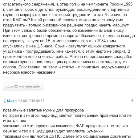
спасательного снаряжения, а отец погиб на чемпионате России 1995
г, сам он в горах с детства, руководил восхождениями спортивных
групп на маршрутах всех категорий трудности - а как бы иначе он
стал КМС-ом? Какой реальный просчет можно по-честному ему
предъявить - только рискованное решение поздно начать маршрут.
При этом связь с базой обеспечена, об изменении планов внизу
известно, контрольное время разворота обозначено, в случае выхода
на вершину - спуск по 1Б, у меня записано, что в 1984 г. мы
спускались с нее 1,5 часа. Срыв - результат ошибок конкретного
участника - пострадавшего, мне кажется, с этим никто не спорит. В
протоколе отмечена четкая работа Антона по организации спасработ
силами группы с последующим привлечением спасотряда других
сборов. Собственно, об этом и статья - с понятным недоумением о
несоразмерности наказания.
Ещё 22 комментария
4
Марат
, 03.06.2015 00:16
правильные запятые нужны для прокурора
но играя в эти игры надо подчинятся прописанным правилам или не
играть в них
указывая на эти нарушения комиссия, ФАР прикрывают не только
себя но и тех к в будущем будет заполнять бумажки
таковыми они являются до НС, далее это официальные документы