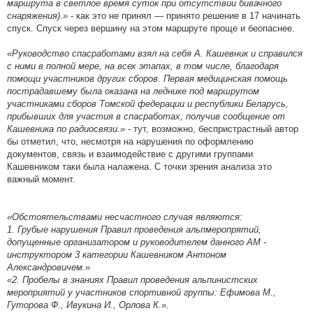
маршрута в светлое время суток при отсутствии бивачного
снаряжения).»
- как это не принял — принято решение в 17 начинать
спуск. Спуск через вершину на этом маршруте проще и беопаснее.
«Руководство спасработами взял на себя А. Кашевник и справился
с ними в полной мере, на всех этапах, в том числе, благодаря
помощи участников других сборов. Первая медицинская помощь
пострадавшему была оказана на леднике под маршрутом
участниками сборов Томской федерации и республики Беларусь,
прибывших для участия в спасработах, получив сообщение от
Кашевника по радиосвязи.»
- тут, возможно, беспристрастный автор
бы отметил, что, несмотря на нарушения по оформлению
документов, связь и взаимодействие с другими группами
Кашевником таки была налажена. С точки зрения анализа это
важный момент.
«Обстоятельствами несчастного случая являются:
1. Грубые нарушения Правил проведения альпмеропрятий,
допущенные организатором и руководителем данного АМ -
инструктором 3 категории Кашевником Антоном
Александровичем.»
«2. Пробелы в знаниях Правил проведения альпинистских
мероприятий у участников спортивной группы: Ефимова М.,
Гуторова Ф., Ивукина И., Орлова К.».