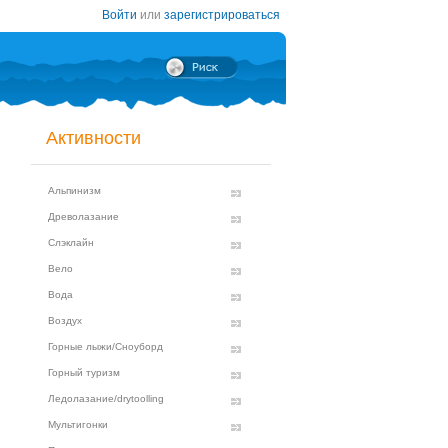
Войти
или
зарегистрироваться
Активности
Альпинизм
Древолазание
Слэклайн
Вело
Вода
Воздух
Горные лыжи/Сноуборд
Горный туризм
Ледолазание/drytoolling
Мультигонки