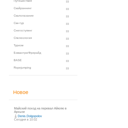
Путешествия
Скайраннинг
Скалолазание
Ски-тур
Снегоступинг
Спелеология
Туризм
Бэккантри/Фрирайд
BASE
Ropejumping
Новое
Майский поход на перевал Айюлю в
Архызе
Denis.Dolgopolov
Сегодня в 10:02