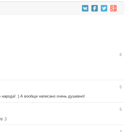
6
5
 народа! :) А вообще написано очень душевно!
5
у ;)
3