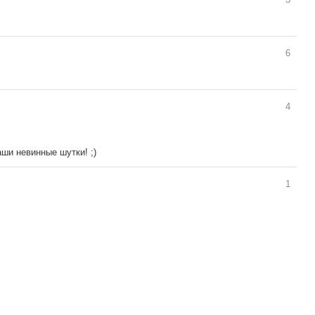
6
4
аши невинные шутки! ;)
1