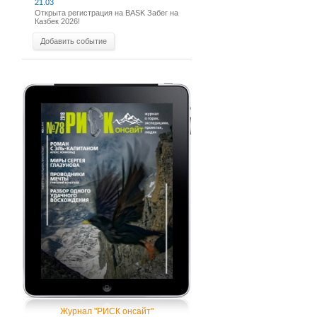
21.03
Открыта регистрация на BASK Забег на
Казбек 2026!
Добавить событие
Журнал "РИСК онсайт"