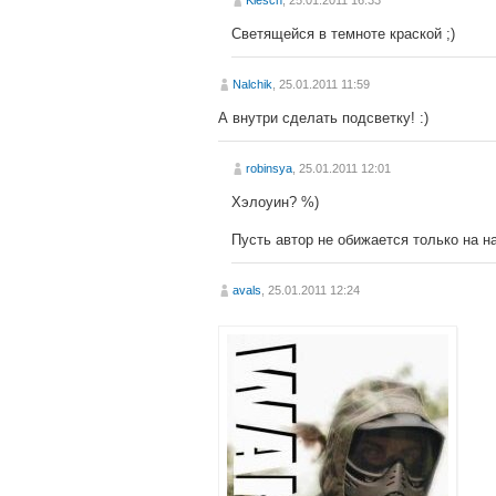
Klesch
, 25.01.2011 16:33
Светящейся в темноте краской ;)
Nalchik
, 25.01.2011 11:59
А внутри сделать подсветку! :)
robinsya
, 25.01.2011 12:01
Хэлоуин? %)
Пусть автор не обижается только на н
avals
, 25.01.2011 12:24