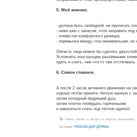
5. Моё мнение.
- должна быть свободной, не прилегать пл
- ниже шеи с запасом, чтоб заправить под 
- отверстия комфортного размера;
- перемычка между глаз минимальная, но 
Область лица можно бы сделать двухслойн
Усложнять конструкцию разъёмными элеме
одеть и снять, чем что-то там отстёгивать.
6. Самое главное.
А после 2 часов активного движения на с
хорошо потом принять тёплую ванную с за
затем холодный бодрящий душ,
затем плотно пообедать горяченьким
и завалиться спать под тёплое одеяло!
Юмор
,
маска
,
от ветра
,
от мороза
,
Балаклава
История:
РЮКЗАК ДЛЯ ДУРАКА