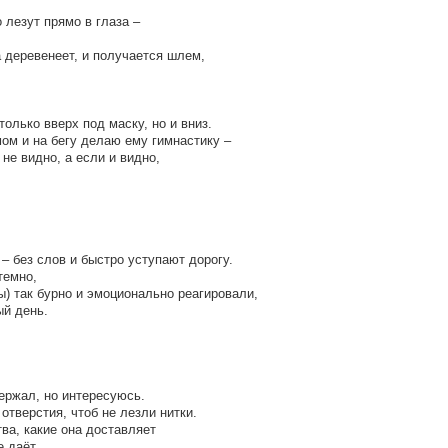
 лезут прямо в глаза –
а деревенеет, и получается шлем,
олько вверх под маску, но и вниз.
ом и на бегу делаю ему гимнастику –
не видно, а если и видно,
 без слов и быстро уступают дорогу.
темно,
) так бурно и эмоционально реагировали,
ый день.
ержал, но интересуюсь.
отверстия, чтоб не лезли нитки.
тва, какие она доставляет
 даёт.