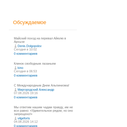
Обсуждаемое
Майский поход на перевал Айюлю в
Архызе
Denis.Dolgopolov
Сегодня в 10:02
0 комментариев
Клинок свободным лазаньем
kino
Сегодня в 06:53
0 комментариев
С Международным Днем Альпинизма!⁠
Миргородский Александр
07.08.2026 19:16
0 комментариев
Мы ответим нашим чадам правду, им не
все равно: «Удивительное рядом, но оно
запрещено!»
vilgeforts
04.08.2026 14:12
0 комментариев