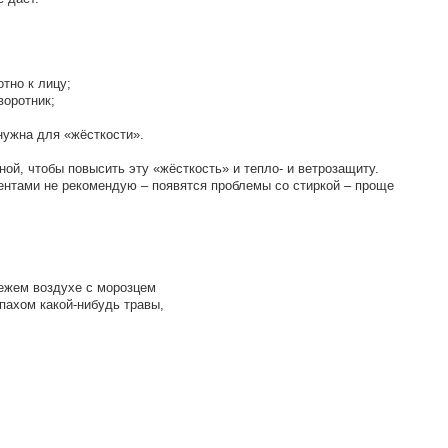
отно к лицу;
воротник;
нужна для «жёсткости».
ой, чтобы повысить эту «жёсткость» и тепло- и ветрозащиту.
нтами не рекомендую – появятся проблемы со стиркой – проще
вежем воздухе с морозцем
пахом какой-нибудь травы,