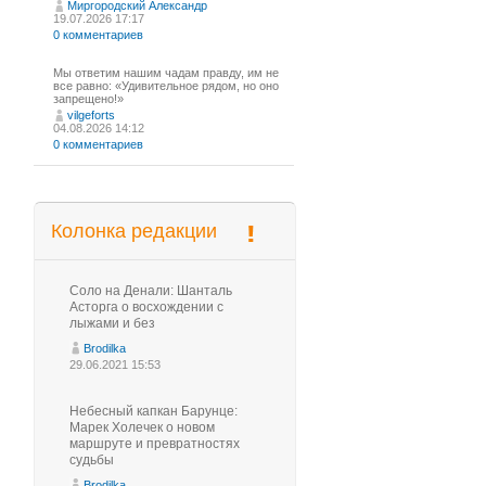
Миргородский Александр
19.07.2026 17:17
0 комментариев
Мы ответим нашим чадам правду, им не
все равно: «Удивительное рядом, но оно
запрещено!»
vilgeforts
04.08.2026 14:12
0 комментариев
Колонка редакции
Соло на Денали: Шанталь
Асторга о восхождении с
лыжами и без
Brodilka
29.06.2021 15:53
Небесный капкан Барунце:
Марек Холечек о новом
маршруте и превратностях
судьбы
Brodilka