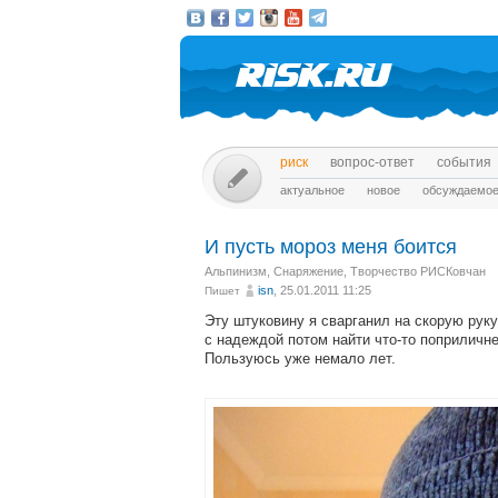
риск
вопрос-ответ
события
актуальное
новое
обсуждаемо
И пусть мороз меня боится
Альпинизм
,
Снаряжение
,
Творчество РИСКовчан
isn
, 25.01.2011 11:25
Пишет
Эту штуковину я сварганил на скорую руку
с надеждой потом найти что-то поприличне
Пользуюсь уже немало лет.