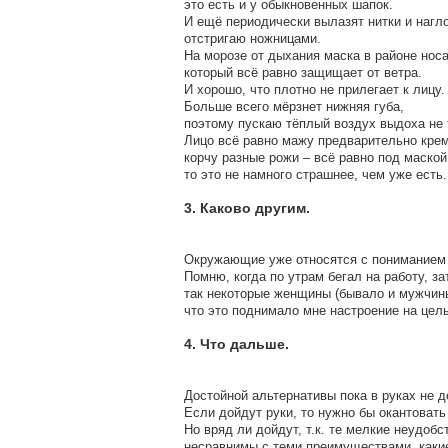
это есть и у обыкновенных шапок.
И ещё периодически вылазят нитки и нагло
отстригаю ножницами.
На морозе от дыхания маска в районе нос
который всё равно защищает от ветра.
И хорошо, что плотно не прилегает к лицу.
Больше всего мёрзнет нижняя губа,
поэтому пускаю тёплый воздух выдоха не т
Лицо всё равно мажу предварительно крем
корчу разные рожи – всё равно под маской 
то это не намного страшнее, чем уже есть.
3. Каково другим.
Окружающие уже относятся с пониманием –
Помню, когда по утрам бегал на работу, за
так некоторые женщины (бывало и мужчины
что это поднимало мне настроение на цел
4. Что дальше.
Достойной альтернативы пока в руках не д
Если дойдут руки, то нужно бы окантовать 
Но вряд ли дойдут, т.к. те мелкие неудобс
несравнимы с теми преимуществами, какие