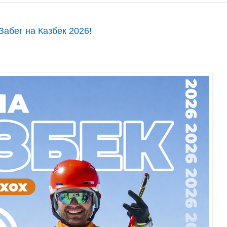
абег на Казбек 2026!