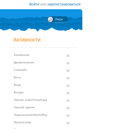
Войти
или
зарегистрироваться
Активности
Альпинизм
Древолазание
Слэклайн
Вело
Вода
Воздух
Горные лыжи/Сноуборд
Горный туризм
Ледолазание/drytoolling
Мультигонки