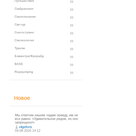
Путешествия
Скайраннинг
Скалолазание
Ски-тур
Снегоступинг
Спелеология
Туризм
Бэккантри/Фрирайд
BASE
Ropejumping
Новое
Мы ответим нашим чадам правду, им не
все равно: «Удивительное рядом, но оно
запрещено!»
vilgeforts
04.08.2026 14:12