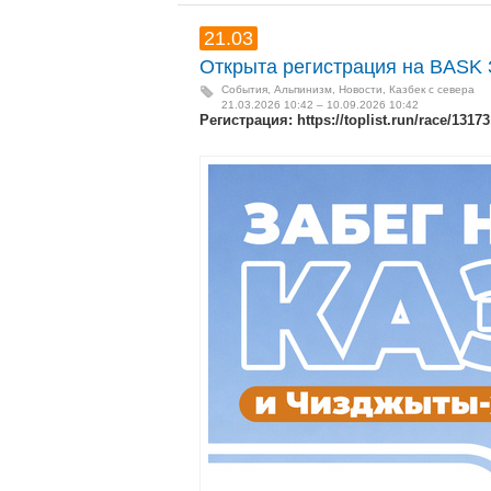
21.03
Открыта регистрация на BASK З
События
,
Альпинизм
,
Новости
,
Казбек с севера
21.03.2026 10:42 – 10.09.2026 10:42
Регистрация: https://toplist.run/race/13173