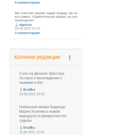
0 комментариев
Мы ответим нашим чадам правду, им не
все равно: «Удивительное рядом, но оно
запрещено!»
vilgeforts
04.08.2026 14:12
0 комментариев
Колонка редакции
Соло на Денали: Шанталь
Асторга о восхождении с
лыжами и без
Brodilka
29.06.2021 15:53
Небесный капкан Барунце:
Марек Холечек о новом
маршруте и превратностях
судьбы
Brodilka
11.06.2021 12:41