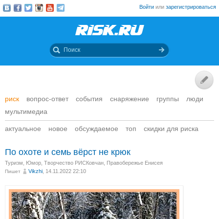
Войти
или
зарегистрироваться
риск
вопрос-ответ
события
снаряжение
группы
люди
мультимедиа
актуальное
новое
обсуждаемое
топ
скидки для риска
По охоте и семь вёрст не крюк
Туризм
,
Юмор
,
Творчество РИСКовчан
,
Правобережье Енисея
Vikzhi
, 14.11.2022 22:10
Пишет