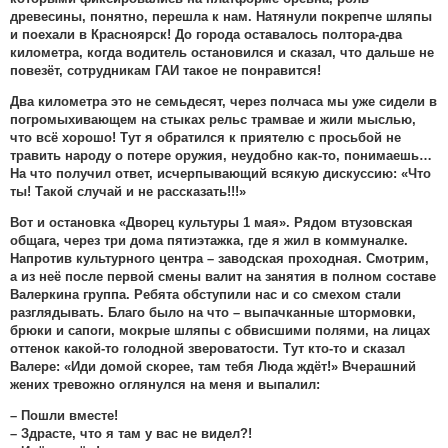
древесины, понятно, перешла к нам. Натянули покрепче шляпы
и поехали в Красноярск! До города оставалось полтора-два
километра, когда водитель остановился и сказал, что дальше не
повезёт, сотрудникам ГАИ такое не понравится!
Два километра это не семьдесят, через полчаса мы уже сидели в
погромыхивающем на стыках рельс трамвае и жили мыслью,
что всё хорошо! Тут я обратился к приятелю с просьбой не
травить народу о потере оружия, неудобно как-то, понимаешь…
На что получил ответ, исчерпывающий всякую дискуссию: «Что
ты! Такой случай и не рассказать!!!»
Вот и остановка «Дворец культуры 1 мая». Рядом втузовская
общага, через три дома пятиэтажка, где я жил в коммуналке.
Напротив культурного центра – заводская проходная. Смотрим,
а из неё после первой смены валит на занятия в полном составе
Валеркина группа. Ребята обступили нас и со смехом стали
разглядывать. Благо было на что – выпачканные штормовки,
брюки и сапоги, мокрые шляпы с обвисшими полями, на лицах
оттенок какой-то голодной звероватости. Тут кто-то и сказал
Валере: «Иди домой скорее, там тебя Люда ждёт!» Вчерашний
жених тревожно оглянулся на меня и выпалил:
– Пошли вместе!
– Здрасте, что я там у вас не видел?!