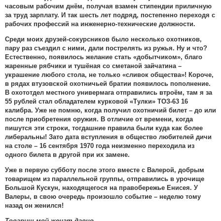
часовым рабочим днём, получая взамен стипендии приличную
за труд зарплату. И так шесть лет подряд, постепенно переходя с
рабочих профессий на инженерно-технические должности.
Среди моих друзей-сокурсников было несколько охотников,
пару раз съездил с ними, дали пострелять из ружья. Ну и что?
Естественно, появилось желание стать «добытчиком», благо
жаренные рябчики и тушёная со сметаной зайчатина –
украшение любого стола, не только «сливок общества»! Короче,
в рядах втузовской охотничьей братии появилось пополнение.
В охототдел местного универмага отправились втроём, там я за
55 рублей стал обладателем курковой «Тулки» ТОЗ-63 16
калибра. Уже не помню, когда получил охотничий билет – до или
после приобретения оружия. В отличие от времени, когда
пишутся эти строки, тогдашние правила были куда как более
либеральны! Зато дата вступления в общество любителей дичи
на столе – 16 сентября 1970 года неизменно переходила из
одного билета в другой при их замене.
Уже в первую субботу после этого вместе с Валерой, добрым
товарищем из параллельной группы, отправились в урочище
Большой Кускун, находящегося на правобережье Енисея. У
Валеры, в свою очередь произошло событие – неделю тому
назад он женился!
Товарищ мой женат давно,