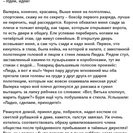
– Идём, идём!
Валерка, конечно, красавец. Выше меня на полголовы,
спортсмен, скажу не по секрету – боксёр первого разряда, лучше
не перечить, ещё рассердится. Короче обхватил меня сзади за
плечи и толкает вперёд, как таран, которым открывают ворота,
то есть двери в общагу. Еле успеваю перебирать ногами на
четвёртый этаж, где живут семейные. В открытую дверь
всовывает меня, а сам чуть сзади и надо мной. Первое, что
кинулось в глаза, была койка, на которой в халате, с замотанной
полотенцем головой и лицом к стене лежала Людка. Рядом стул,
заставленный какими-то пузырьками и коробочками, тут же
стакан с водой… Товарищ фальшивым голосом произнёс:
«Люда, а вот и мы!» Через пару другую мгновений мы оба
прятали свои головы на груди у друг друга от ударов
полотенцем, которым нас вовсю охаживала женская рука!
Валерка через моё плечо дотянулся до рюкзака и сумел
вытащить за лапку рябчика со словами: «Вот, Витька хлопнул,
жарить будем?» Буря ещё чуть побушевала и стихла. Услышали:
«Ладно, сделаем, приходите!»
Рванулся домой, принял душ, побрился, надел костюм со
светлой рубашкой и даже, кажется, галстук завязал. Уж очень
хотелось соответствовать образу цивилизованного члена
общества после трёхдневного пребывания в таёжных джунглях!