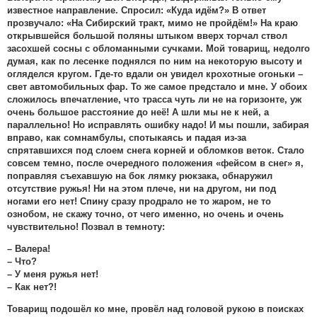
известное направление. Спросил: «Куда идём?» В ответ
прозвучало: «На Сибирский тракт, мимо не пройдём!» На краю
открывшейся большой поляны штыком вверх торчал ствол
засохшей сосны с обломанными сучками. Мой товарищ, недолго
думая, как по лесенке поднялся по ним на некоторую высоту и
огляделся кругом. Где-то вдали он увидел крохотные огоньки –
свет автомобильных фар. То же самое предстало и мне. У обоих
сложилось впечатление, что трасса чуть ли не на горизонте, уж
очень большое расстояние до неё! А шли мы не к ней, а
параллельно! Но исправлять ошибку надо! И мы пошли, забирая
вправо, как сомнамбулы, спотыкаясь и падая из-за
спрятавшихся под слоем снега корней и обломков веток. Стало
совсем темно, после очередного положения «фейсом в снег» я,
поправляя съехавшую на бок лямку рюкзака, обнаружил
отсутствие ружья! Ни на этом плече, ни на другом, ни под
ногами его нет! Спину сразу продрало не то жаром, не то
ознобом, не скажу точно, от чего именно, но очень и очень
чувствительно! Позвал в темноту:
– Валера!
– Что?
– У меня ружья нет!
– Как нет?!
Товарищ подошёл ко мне, провёл над головой рукою в поисках