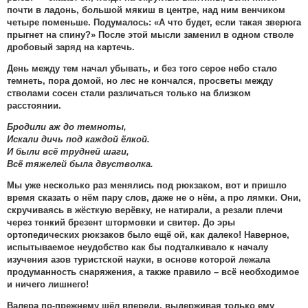
почти в ладонь, большой мякиш в центре, над ним венчиком
четыре поменьше. Подумалось: «А что будет, если такая зверюга
прыгнет на спину?» После этой мысли заменил в одном стволе
дробовый заряд на картечь.
День между тем начал убывать, и без того серое небо стало
темнеть, пора домой, но лес не кончался, просветы между
стволами сосен стали различаться только на близком
расстоянии.
Бродили аж до темноты,
Искали дичь под каждой ёлкой.
И были всё трудней шаги,
Всё тяжелей была двустволка.
Мы уже несколько раз менялись под рюкзаком, вот и пришло
время сказать о нём пару слов, даже не о нём, а про лямки. Они,
скручиваясь в жёсткую верёвку, не натирали, а резали плечи
через тонкий брезент штормовки и свитер. До эры
ортопедических рюкзаков было ещё ой, как далеко! Наверное,
испытываемое неудобство как бы подталкивало к началу
изучения азов туристской науки, в основе которой лежала
продуманность снаряжения, а также правило – всё необходимое
и ничего лишнего!
Валера по-прежнему шёл впереди, выдерживая только ему