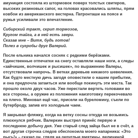
амуниция состояла из штормовок поверх толстых свитеров,
высоких резиновых сапог, на головах красовались шляпы, прям
ковбои из американского вестерна. Патронташи на поясе и
ружья усиливали это впечатление.
Сибирский тракт, скрип тормозов,
Кругом тайга, а в ней есть звери.
Сказав мне – Витя, будь готов!
Полез в сугробы друг Валерий.
После ельника начался сосняк с редкими берёзками.
Единственные отпечатки на снегу оставляли наши ноги, а следы
«зайчишек, волчишек и рысишек», по выражению Валеры,
отсутствовали напрочь. В ветках деревьев никакого шевеления.
Как будто местную дичь загодя оповестили о нашем прибытии,
и она предпочла затаиться или вообще покинуть эти места. Так
прошло около двух часов. Уже перестали вертеть головами во
все стороны, а оружие из положения наизготовку перекочевало
на плечо. Миновал ещё час, присели на буреломину, съели по
бутерброду, запив его холодным чаем.
Я закрывал фляжку, когда на ветку сосны откуда не возьмись
плюхнулся рябчик. Валеркин выстрел принёс первую и
последнюю добычу дня. Уже старый след зайца был не в счёт, а
вот другая строчка следов обеспокоила моего напарника: «Это
рысь!» – сказал он, глядя на округлые вмятины, величиной