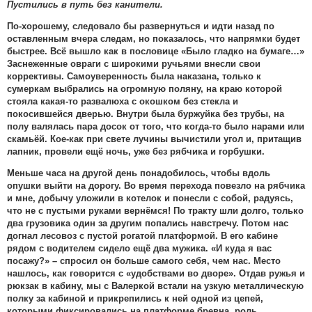
Пустились в путь без канители.
По-хорошему, следовало бы развернуться и идти назад по
оставленным вчера следам, но показалось, что напрямки будет
быстрее. Всё вышло как в пословице «Было гладко на бумаге…»
Заснеженные овраги с широкими ручьями внесли свои
коррективы. Самоуверенность была наказана, только к
сумеркам выбрались на огромную поляну, на краю которой
стояла какая-то развалюха с окошком без стекла и
покосившейся дверью. Внутри была буржуйка без трубы, на
полу валялась пара досок от того, что когда-то было нарами или
скамьёй. Кое-как при свете лучины вычистили угол и, притащив
лапник, провели ещё ночь, уже без рябчика и горбушки.
Меньше часа на другой день понадобилось, чтобы вдоль
опушки выйти на дорогу. Во время перехода повезло на рябчика
и мне, добычу уложили в котелок и понесли с собой, радуясь,
что не с пустыми руками вернёмся! По тракту шли долго, только
два грузовика один за другим попались навстречу. Потом нас
догнал лесовоз с пустой рогатой платформой. В его кабине
рядом с водителем сидело ещё два мужика. «И куда я вас
посажу?» – спросил он больше самого себя, чем нас. Место
нашлось, как говорится с «удобствами во дворе». Отдав ружья и
рюкзак в кабину, мы с Валеркой встали на узкую металлическую
полку за кабиной и прикрепились к ней одной из цепей,
которыми фиксировались на платформе бревна, роль