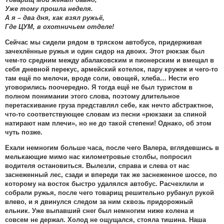
Уже тому прошла неделя.
А я – два дня, как взял ружьё,
Где ЦУМ, в охотничьем отделе!
Сейчас мы сидели рядом в тряском автобусе, придерживая
зачехлённые ружья и один сидор на двоих. Этот рюкзак был
чем-то средним между абалаковским и пионерским и вмещал в
себя дневной перекус, армейский котелок, пару кружек и чего-то
там ещё по мелочи, вроде соли, овощей, хлеба… Нести его
уговорились поочередно. Я тогда ещё не был туристом в
полном понимании этого слова, поэтому длительное
перетаскивание груза представлял себе, как нечто абстрактное,
что-то соответствующее словам из песни «рюкзаки за спиной
натирают нам плечи», но не до такой степени! Однако, об этом
чуть позже.
Ехали немногим больше часа, после чего Валера, вглядевшись в
мелькающие мимо нас километровые столбы, попросил
водителя остановиться. Вылезли, справа и слева от нас
заснеженный лес, сзади и впереди так же заснеженное шоссе, по
которому на восток быстро удалялся автобус. Расчехлили и
собрали ружья, после чего товарищ решительно рубанул рукой
влево, и я двинулся следом за ним сквозь придорожный
ельник. Уже выпавший снег был немногим ниже колена и
совсем не держал. Холод не ощущался, стояла тишина. Наша