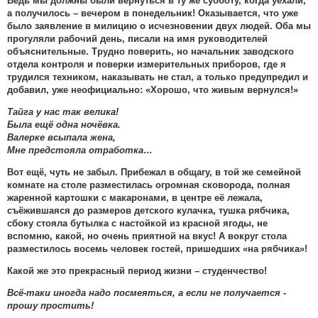
Ведь мы должны были вернуться в ту же субботу, когда уехали,
а получилось – вечером в понедельник! Оказывается, что уже
было заявление в милицию о исчезновении двух людей. Оба мы
прогуляли рабочий день, писали на имя руководителей
объяснительные. Трудно поверить, но начальник заводского
отдела контроля и поверки измерительных приборов, где я
трудился техником, наказывать не стал, а только предупредил и
добавил, уже неофициально: «Хорошо, что живым вернулся!»
Тайга у нас так велика!
Была ещё одна ночёвка.
Валерке всыпала жена,
Мне предстояла отработка…
Вот ещё, чуть не забыл. Прибежал в общагу, в той же семейной
комнате на столе разместилась огромная сковорода, полная
жаренной картошки с макаронами, в центре её лежала,
съёжившаяся до размеров детского кулачка, тушка рябчика,
сбоку стояла бутылка с настойкой из красной ягоды, не
вспомню, какой, но очень приятной на вкус! А вокруг стола
разместилось восемь человек гостей, пришедших «на рябчика»!
Какой же это прекрасный период жизни – студенчество!
Всё-таки иногда надо посмеяться, а если не получается -
прошу простить!