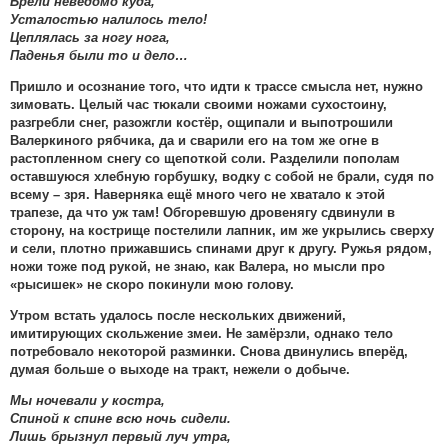
Брели неведомо куда,
Усталостью налилось тело!
Цеплялась за ногу нога,
Паденья были то и дело…
Пришло и осознание того, что идти к трассе смысла нет, нужно
зимовать. Целый час тюкали своими ножами сухостоину,
разгребли снег, разожгли костёр, ощипали и выпотрошили
Валеркиного рябчика, да и сварили его на том же огне в
растопленном снегу со щепоткой соли. Разделили пополам
оставшуюся хлебную горбушку, водку с собой не брали, судя по
всему – зря. Наверняка ещё много чего не хватало к этой
трапезе, да что уж там! Обгоревшую дровенягу сдвинули в
сторону, на кострище постелили лапник, им же укрылись сверху
и сели, плотно прижавшись спинами друг к другу. Ружья рядом,
ножи тоже под рукой, не знаю, как Валера, но мысли про
«рысишек» не скоро покинули мою голову.
Утром встать удалось после нескольких движений,
имитирующих скольжение змеи. Не замёрзли, однако тело
потребовало некоторой разминки. Снова двинулись вперёд,
думая больше о выходе на тракт, нежели о добыче.
Мы ночевали у костра,
Спиной к спине всю ночь сидели.
Лишь брызнул первый луч утра,