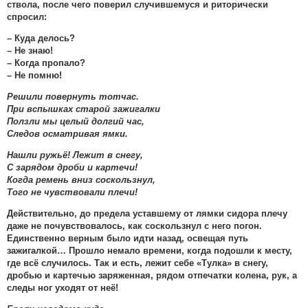
ствола, после чего поверил случившемуся и риторически
спросил:
– Куда делось?
– Не знаю!
– Когда пропало?
– Не помню!
Решили повернуть тотчас.
При вспышках старой зажигалки
Ползли мы целый долгий час,
Следов осматривая ямки.
Нашли ружьё! Лежит в снегу,
С зарядом дроби и картечи!
Когда ремень вниз соскользнул,
Того не чувствовали плечи!
Действительно, до предела уставшему от лямки сидора плечу
даже не почувствовалось, как соскользнул с него погон.
Единственно верным было идти назад, освещая путь
зажигалкой… Прошло немало времени, когда подошли к месту,
где всё случилось. Так и есть, лежит себе «Тулка» в снегу,
дробью и картечью заряженная, рядом отпечатки колена, рук, а
следы ног уходят от неё!