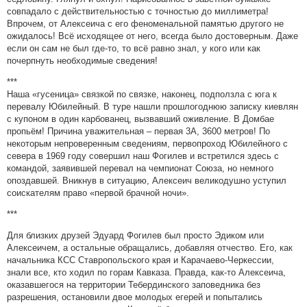
совпадало с действительностью с точностью до миллиметра!
Впрочем, от Алексеича с его феноменальной памятью другого не
ожидалось! Всё исходящее от него, всегда было достоверным. Даже
если он сам не был где-то, то всё равно знал, у кого или как
почерпнуть необходимые сведения!
***
Наша «гусеница» связкой по связке, наконец, подползла с юга к
перевалу Юбилейный. В туре нашли прошлогоднюю записку киевлян
с купоном в один карбованец, вызвавший оживление. В Домбае
пропьём! Причина уважительная – первая 3А, 3600 метров! По
некоторым непроверенным сведениям, первопроход Юбилейного с
севера в 1969 году совершил наш Фогилев и встретился здесь с
командой, заявившей перевал на чемпионат Союза, но немного
опоздавшей. Вникнув в ситуацию, Алексеич великодушно уступил
соискателям право «первой брачной ночи».
***
Для близких друзей Эдуард Фогилев был просто Эдиком или
Алексеичем, а остальные обращались, добавляя отчество. Его, как
начальника КСС Ставропольского края и Карачаево-Черкессии,
знали все, кто ходил по горам Кавказа. Правда, как-то Алексеича,
оказавшегося на территории Тебердинского заповедника без
разрешения, остановили двое молодых егерей и попытались