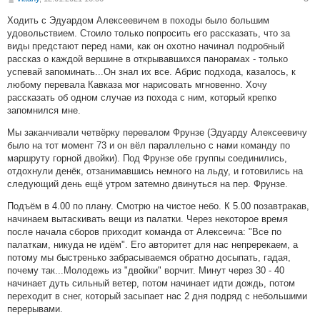
Ходить с Эдуардом Алексеевичем в походы было большим
удовольствием. Стоило только попросить его рассказать, что за
виды предстают перед нами, как он охотно начинал подробный
рассказ о каждой вершине в открывавшихся панорамах - только
успевай запоминать...Он знал их все. Абрис подхода, казалось, к
любому перевала Кавказа мог нарисовать мгновенно. Хочу
рассказать об одном случае из похода с ним, который крепко
запомнился мне.
Мы заканчивали четвёрку перевалом Фрунзе (Эдуарду Алексеевичу
было на тот момент 73 и он вёл параллельно с нами команду по
маршруту горной двойки). Под Фрунзе обе группы соединились,
отдохнули денёк, отзанимавшись немного на льду, и готовились на
следующий день ещё утром затемно двинуться на пер. Фрунзе.
Подъём в 4.00 по плану. Смотрю на чистое небо. К 5.00 позавтракав,
начинаем вытаскивать вещи из палатки. Через некоторое время
после начала сборов приходит команда от Алексеича: "Все по
палаткам, никуда не идём". Его авторитет для нас непререкаем, а
потому мы быстренько забрасываемся обратно досыпать, гадая,
почему так...Молодежь из "двойки" ворчит. Минут через 30 - 40
начинает дуть сильный ветер, потом начинает идти дождь, потом
переходит в снег, который засыпает нас 2 дня подряд с небольшими
перерывами.