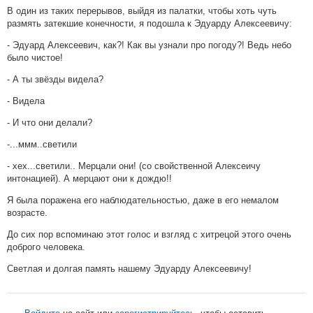
В один из таких перерывов, выйдя из палатки, чтобы хоть чуть
размять затекшие конечности, я подошла к Эдуарду Алексеевичу:
- Эдуард Алексеевич, как?! Как вы узнали про погоду?! Ведь небо
было чистое!
- А ты звёзды видела?
- Видела
- И что они делали?
-...ммм..светили
- хех...светили.. Мерцали они! (со свойственной Алексеичу
интонацией). А мерцают они к дождю!!
Я была поражена его наблюдательностью, даже в его немалом
возрасте.
До сих пор вспоминаю этот голос и взгляд с хитрецой этого очень
доброго человека.
Светлая и долгая память нашему Эдуарду Алексеевичу!