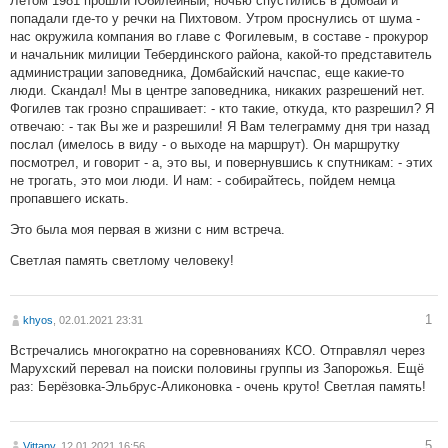
Летом 1981 прошли Юбилейный, ночью спустились в Домбай и
попадали где-то у речки на Пихтовом. Утром проснулись от шума -
нас окружила компания во главе с Фогилевым, в составе - прокурор
и начальник милиции Тебердинского района, какой-то представитель
администрации заповедника, Домбайский начспас, еще какие-то
люди. Скандал! Мы в центре заповедника, никаких разрешений нет.
Фогилев так грозно спрашивает: - кто такие, откуда, кто разрешил? Я
отвечаю: - так Вы же и разрешили! Я Вам телеграмму дня три назад
послал (имелось в виду - о выходе на маршрут). Он маршрутку
посмотрел, и говорит - а, это вы, и повернувшись к спутникам: - этих
не трогать, это мои люди. И нам: - собирайтесь, пойдем немца
пропавшего искать.
Это была моя первая в жизни с ним встреча.
Светлая память светлому человеку!
1
khyos
, 02.01.2021 23:31
Встречались многократно на соревнованиях КСО. Отправлял через
Марухский перевал на поиски половины группы из Запорожья. Ещё
раз: Берёзовка-Эльбрус-Аликоновка - очень круто! Светлая память!
5
Vittany
, 12.01.2021 16:56