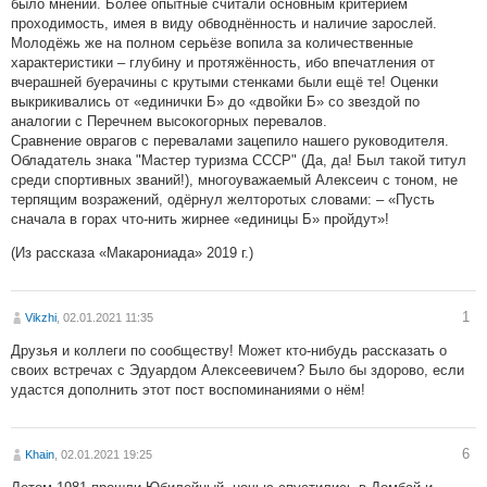
было мнений. Более опытные считали основным критерием
проходимость, имея в виду обводнённость и наличие зарослей.
Молодёжь же на полном серьёзе вопила за количественные
характеристики – глубину и протяжённость, ибо впечатления от
вчерашней буерачины с крутыми стенками были ещё те! Оценки
выкрикивались от «единички Б» до «двойки Б» со звездой по
аналогии с Перечнем высокогорных перевалов.
Сравнение оврагов с перевалами зацепило нашего руководителя.
Обладатель знака "Мастер туризма СССР" (Да, да! Был такой титул
среди спортивных званий!), многоуважаемый Алексеич с тоном, не
терпящим возражений, одёрнул желторотых словами: – «Пусть
сначала в горах что-нить жирнее «единицы Б» пройдут»!
(Из рассказа «Макарониада» 2019 г.)
1
Vikzhi
, 02.01.2021 11:35
Друзья и коллеги по сообществу! Может кто-нибудь рассказать о
своих встречах с Эдуардом Алексеевичем? Было бы здорово, если
удастся дополнить этот пост воспоминаниями о нём!
6
Khain
, 02.01.2021 19:25