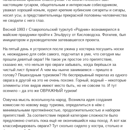
настоящим гусаром, общительным и интересным собеседником,
уважал хороший коньяк, курил крепкие кубинские сигареты и сигары,
носил усы, а представительницы прекрасной половины человечества
не сводили с него глаз.
Весной 1993 г Ставропольский турклуб «Родник» вознамерился в
майские праздники пройти к Эльбрусу от Кисловодска. Фогилев, бып
инициатором и руководителем затевавшегося проекта.
На пятый день я устроился после ужина у костерка посушить носки
и, неожиданно для себя самого, подсчитал в уме, что сегодня мы
прошли девятый овраг! Не такое уж простое это препятствие,
сказано же, что нельзя про овраги забывать, когда берёшься за
чистый лист бумаги! А чем мы нынче занимаемся – пришло в
голову? Пешеходным туризмом? Но беспрерывный перелаз из одного
оврага в другой на это не очень похоже. Горный, водный – некоторые
элементы этих видов имеют место быть, но не совсем то. И тут
осенило – да это же ОВРАЖНЫЙ туризм!
Озвучка мысль всколыхнула народ. Возникла идея создания
комиссии по новому виду туризма, определиться в нём с
минимальными протяжённостью, продолжительностью и набором
препятствий. За соответствие первой категории сложности было
предложено считать пока ещё не окончившийся наш поход. А вот как
классифицировать овраги? Тут сколько сидело у костра, столько и