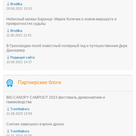
Brodilka
29.06.2021 15:53
Небесный капкан Барунце: Марек Холечек о новом маршруте и
превратностях судьбы
Brodilka
11.06.2021 12:41
В Гренландии погиб известный полярный гид и путешественник Дирк
Дансеркер
Редакция сайта
10.06.2021 14:37
Партнерские блоги
BIG CANOPY CAMPOUT 2023 фестиваль древонавтики и
гамаководства
TreeWalkers
21.06.2023 13:59
Снятие зависшего в кроне дрона
TreeWalkers
01.01.2023 15:00