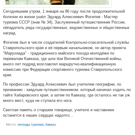
Сегодняшним утром, 1 января на 86 году после продолжительной
болезни из жизни ушёл Эдуард Алексеевич Фогилев - Мастер
туризма СССР (знак № 34), Заслуженный путешественник России,
обладатель ряда государственных, ведомственных и общественных
наград.
Фогилев был в числе создателей Контрольно-спасательной службы
Ставропольского края и её первым начальником, он автор проекта
"Марухиада" - традиционного майского похода молодёжи по
перевалам Кавказа, где шли бои Великой Отечественной войны,
много лет подряд возглавлял маршрутно-квалификационную
комиссию при Федерации спортивного туризма Ставропольского
края.
По профессии Эдуард Алексеевич был учителем географии, по
призванию - заядлым путешественником, который начинал ходить по
тайге Хабаровского края, а затем по Кавказу, где осталось не так уж
много мест, куда не ступала его нога.
Светлая память о старшем товарище, учителе и наставнике
останется в наших сердцах надолго...
Место:
легенды туризма, Кавказ.