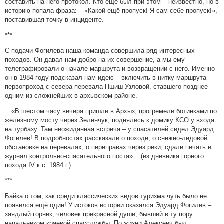
составить на него протокол. Кто ещё был при этом – неизвестно, но в
историю попала фраза: – «Какой ещё пропуск! Я сам себе пропуск!»,
поставившая точку в инциденте.
***
С подачи Фогилева наша команда совершила ряд интересных
походов. Он давал нам добро на их совершение, а мы ему
телеграфировали о начале маршрута и возвращении с него. Именно
он в 1984 году подсказал нам идею – включить в нитку маршрута
первопроход с севера перевала Пшиш Узловой, ставшего позднее
одним из сложнейших в архызском районе.
…«В шестом часу вечера пришли в Архыз, прогремели ботинками по
железному мосту через Зеленчук, поднялись к домику КСО у входа
на турбазу. Там неожиданная встреча – у спасателей сидел Эдуард
Фогилев! В подробностях рассказали о походе, о снежно-ледовой
обстановке на перевалах, о переправах через реки, сдали печать и
журнал контрольно-спасательного поста»... (из дневника горного
похода IV к.с. 1984 г.)
***
Байка о том, как среди классических видов туризма чуть было не
появился ещё один! У истоков истории оказался Эдуард Фогилев –
заядлый горник, человек прекрасной души, бывший в ту пору
начальником краевой спасслужбы. По жизни Алексеич был