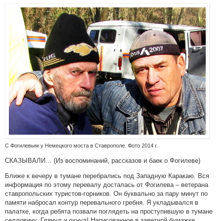
С Фогилевым у Немецкого моста в Ставрополе. Фото 2014 г.
СКАЗЫВАЛИ… (Из воспоминаний, рассказов и баек о Фогилеве)
Ближе к вечеру в тумане перебрались под Западную Каракаю. Вся
информация по этому перевалу досталась от Фогилева – ветерана
ставропольских туристов-горников. Он буквально за пару минут по
памяти набросал контур перевального гребня. Я укладывался в
палатке, когда ребята позвали поглядеть на проступившую в тумане
седловину. Глянул и охнул! Нарисованное в заветной бумажке