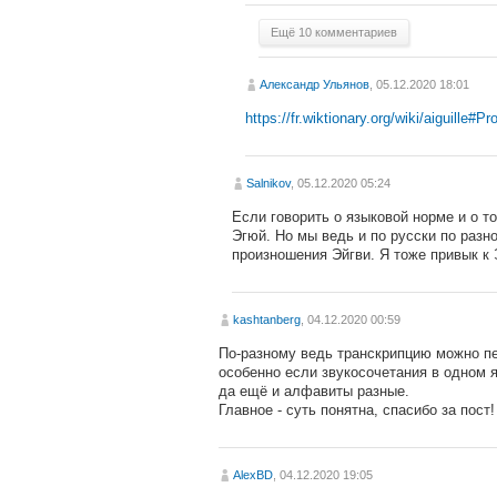
Ещё 10 комментариев
Александр Ульянов
, 05.12.2020 18:01
https://fr.wiktionary.org/wiki/aiguille#P
Salnikov
, 05.12.2020 05:24
Если говорить о языковой норме и о т
Эгюй. Но мы ведь и по русски по разн
произношения Эйгви. Я тоже привык к 
kashtanberg
, 04.12.2020 00:59
По-разному ведь транскрипцию можно п
особенно если звукосочетания в одном 
да ещё и алфавиты разные.
Главное - суть понятна, спасибо за пост!
AlexBD
, 04.12.2020 19:05