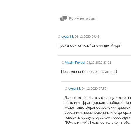
Комментарии:
evgenij3
, 03.12.2020 09:43
Произносится как "Эгюий дю Миди"
Maxim Foygel
, 03.12.2020 23:01
Позволю себе не согласиться:)
evgenij3
, 04.12.2020 07:57
Да я тоже не знаток французского, н
языками, французским свободно. Ког
может еще Верхнесавойский диалект
версиями произношения, иногда сра
говорить сразу в русском переводе?
"Южный пик". Главное только, чтобы 