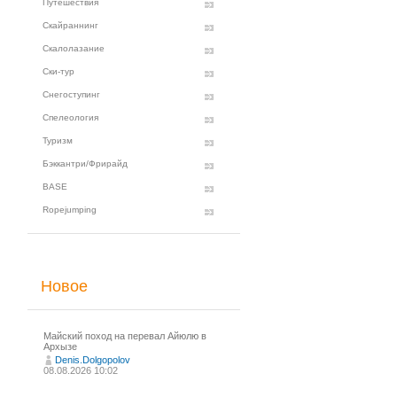
Путешествия
Скайраннинг
Скалолазание
Ски-тур
Снегоступинг
Спелеология
Туризм
Бэккантри/Фрирайд
BASE
Ropejumping
Новое
Майский поход на перевал Айюлю в
Архызе
Denis.Dolgopolov
08.08.2026 10:02