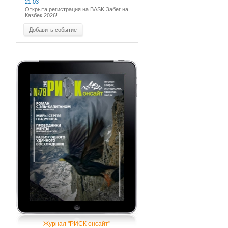
21.03
Открыта регистрация на BASK Забег на
Казбек 2026!
Добавить событие
Журнал "РИСК онсайт"