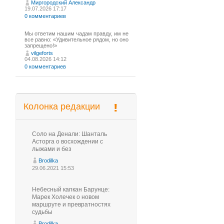
Миргородский Александр
19.07.2026 17:17
0 комментариев
Мы ответим нашим чадам правду, им не
все равно: «Удивительное рядом, но оно
запрещено!»
vilgeforts
04.08.2026 14:12
0 комментариев
Колонка редакции
Соло на Денали: Шанталь
Асторга о восхождении с
лыжами и без
Brodilka
29.06.2021 15:53
Небесный капкан Барунце:
Марек Холечек о новом
маршруте и превратностях
судьбы
Brodilka