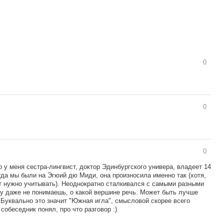
0
0
0
о у меня сестра-лингвист, доктор Эдинбургского универа, владеет 14
да мы были на Эгюий дю Миди, она произносила именно так (хотя,
 нужно учитывать). Неоднократно сталкивался с самыми разными
зу даже не понимаешь, о какой вершине речь. Может быть лучше
 Буквально это значит "Южная игла", смысловой скорее всего
собеседник понял, про что разговор :)