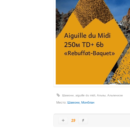
Шамони
,
aiguille du midi
,
Альпы
,
Альпинизм
Место:
Шамони, Монблан
19