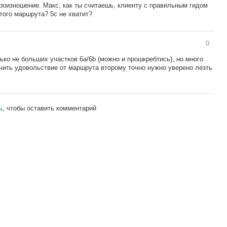
роизношение. Макс, как ты считаешь, клиенту с правильным гидом
того маршрута? 5с не хватит?
0
ько не больших участков 6а/6b (можно и прошкребтись), но много
учить удовольствие от маршрута второму точно нужно уверено лезть
ь
, чтобы оставить комментарий