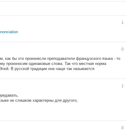
1
rononciation
0
ом, как бы это произнесли преподаватели французского языка - то
ому произносим одинаковые слова. Так что местная норма
Эгюй. В русской традиции она чаще так называется.
1
ередавать,
языке не слишком характерны для другого,
0