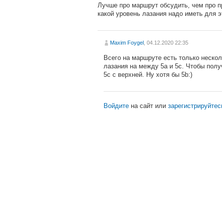
Лучше про маршрут обсудить, чем про п
какой уровень лазания надо иметь для э
Maxim Foygel
, 04.12.2020 22:35
Всего на маршруте есть только нескол
лазания на между 5a и 5c. Чтобы пол
5с с верхней. Ну хотя бы 5b:)
Войдите
на сайт или
зарегистрируйтес