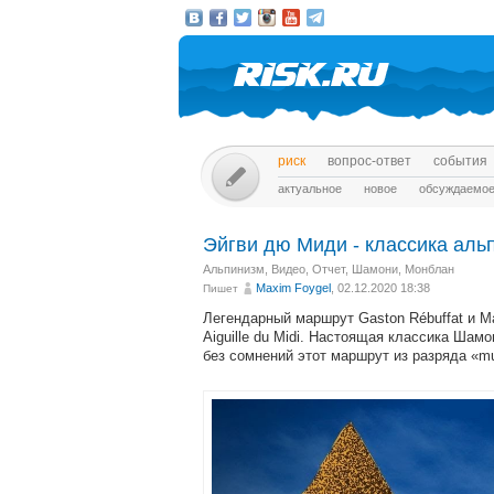
риск
вопрос-ответ
события
актуальное
новое
обсуждаемо
Эйгви дю Миди - классика ал
Альпинизм
,
Видео
,
Отчет
,
Шамони, Монблан
Maxim Foygel
, 02.12.2020 18:38
Пишет
Легендарный маршрут Gaston Rébuffat и M
Aiguille du Midi. Настоящая классика Ша
без сомнений этот маршрут из разряда «mu