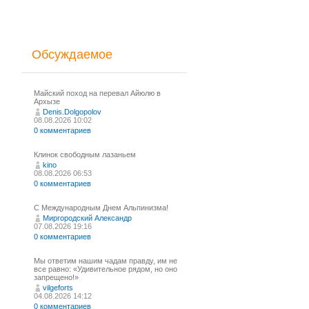
Обсуждаемое
Майский поход на перевал Айюлю в
Архызе
Denis.Dolgopolov
08.08.2026 10:02
0 комментариев
Клинок свободным лазаньем
kino
08.08.2026 06:53
0 комментариев
С Международным Днем Альпинизма!⁠
Миргородский Александр
07.08.2026 19:16
0 комментариев
Мы ответим нашим чадам правду, им не
все равно: «Удивительное рядом, но оно
запрещено!»
vilgeforts
04.08.2026 14:12
0 комментариев