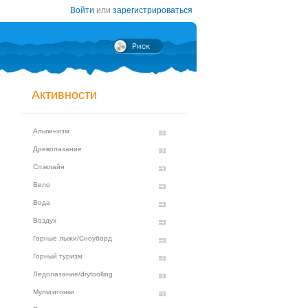
Войти
или
зарегистрироваться
Активности
Альпинизм
Древолазание
Слэклайн
Вело
Вода
Воздух
Горные лыжи/Сноуборд
Горный туризм
Ледолазание/drytoolling
Мультигонки