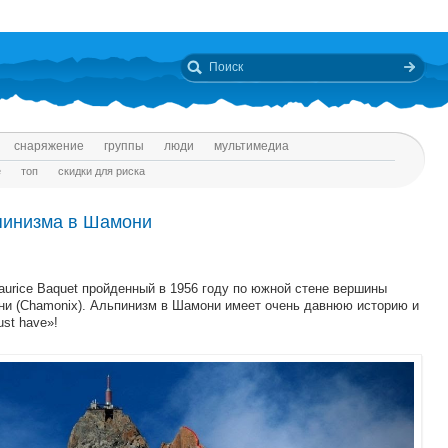
снаряжение
группы
люди
мультимедиа
е
топ
скидки для риска
ьпинизма в Шамони
aurice Baquet пройденный в 1956 году по южной стене вершины
мони (Chamonix). Альпинизм в Шамони имеет очень давнюю историю и
st have»!