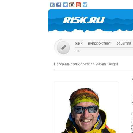
риск
вопрос-ответ
события
все
Профиль пользователя Maxim Foygel
П
р
ж
в