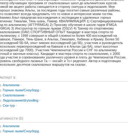
пектр обучающих программ от скалолазаных школ до альпинитских курсов.
имой же акцент работы смещается в сторону скитура и ледолазания. Мне
орошо знакомы Альпы, за последние годы посетил самые различные районы,
то позволяет всегда предложить что то новое и интересное моим гостям.
омимо Альп предлагаю восхождения и экспедиции в удаленных горных
егионах: Гималаи, Тянь-шань, Памир. КВАЛИФИКАЦИЯ 1) Сертифицированный
ид по альпинизму (АГГР/RMGA) 2) Прохожу обучение в школе гидов IFMGA
KMGA) 3) Инструктор по горным лыжам (DSLV) 4) Тренер по спортивному
скалолазанию (DAV) СПОРТИВНЫЙ ОПЫТ Кандидат в мастера спорта по
льпинизму, с 1998 совершил в общей сложности более 400 восхождений на
авказе, Памире, Тянь-Шане, в Альпах, Гималаях, Хибинах и Крыму. Более 50
осхождений 5Б-6А, опыт зимних восхождений (до 5Б), участник и руководитель
ескольких первопрохождений на Кавказе и в Альпах (до 6А), опыт высотных
осхождений (до 7000). Участник Чемпионатов России и СНГ по альпинизму
очный и заочные классы). Кандидат в мастера спорта по скалолазнию, с 2000
ода участие в соревнованиях различного уровня в плоть до Чемпионатов России.
ровень свободного лазанья 7а — онсайт и 7с+ редпоинт. Автор и подготовщих
ескольких десятков скалолазных маршрутов на скалах.
ксперт в:
Альпинизм
-
Горные лыжи/Сноуборд
-
Скалолазание
-
Ледолазание/drytoolling
-
Ски-тур
-
ктивности (6)
Альпинизм
Горные лыжи/Сноуборд