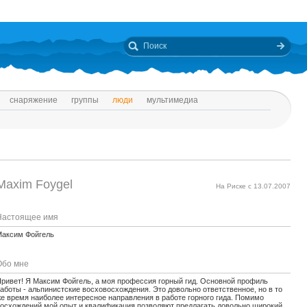
снаряжение
группы
люди
мультимедиа
Maxim Foygel
На Риске с 13.07.2007
Настоящее имя
Максим Фойгель
Обо мне
ривет! Я Максим Фойгель, а моя профессия горный гид. Основной профиль
аботы - альпинистские восховосхождения. Это довольно ответственное, но в то
е время наиболее интересное направления в работе горного гида. Помимо
осхождений мой опыт и квалификация позволяют предлагать довольно широкий