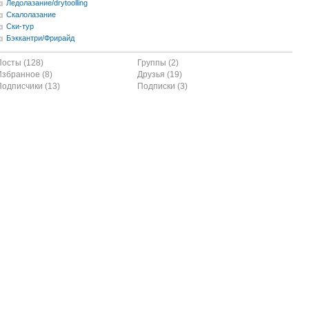
Ледолазание/drytoolling
Скалолазание
Ски-тур
Бэккантри/Фрирайд
Посты (128)
Группы (2)
Избранное (8)
Друзья (19)
Подписчики (13)
Подписки (3)