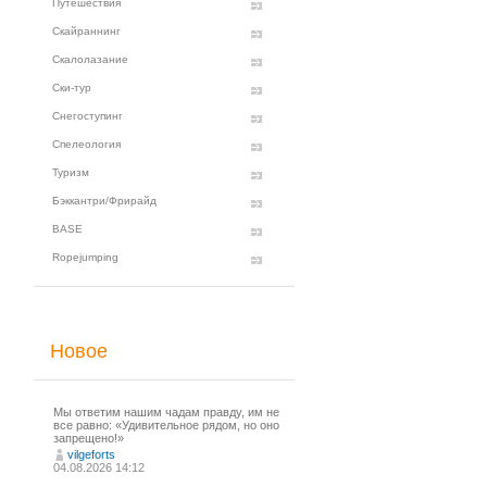
Путешествия
Скайраннинг
Скалолазание
Ски-тур
Снегоступинг
Спелеология
Туризм
Бэккантри/Фрирайд
BASE
Ropejumping
Новое
Мы ответим нашим чадам правду, им не
все равно: «Удивительное рядом, но оно
запрещено!»
vilgeforts
04.08.2026 14:12