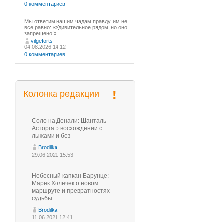
0 комментариев
Мы ответим нашим чадам правду, им не
все равно: «Удивительное рядом, но оно
запрещено!»
vilgeforts
04.08.2026 14:12
0 комментариев
Колонка редакции
Соло на Денали: Шанталь
Асторга о восхождении с
лыжами и без
Brodilka
29.06.2021 15:53
Небесный капкан Барунце:
Марек Холечек о новом
маршруте и превратностях
судьбы
Brodilka
11.06.2021 12:41