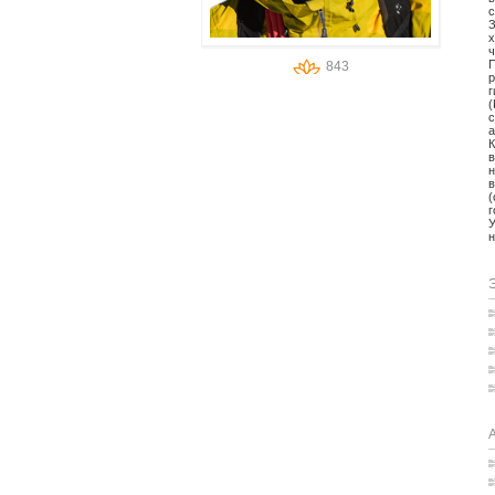
с
З
х
ч
П
843
р
г
(
а
К
в
н
в
(
г
У
н
Э
А