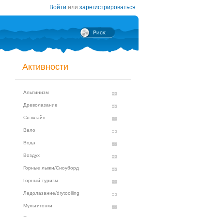
Войти
или
зарегистрироваться
Активности
Альпинизм
Древолазание
Слэклайн
Вело
Вода
Воздух
Горные лыжи/Сноуборд
Горный туризм
Ледолазание/drytoolling
Мультигонки