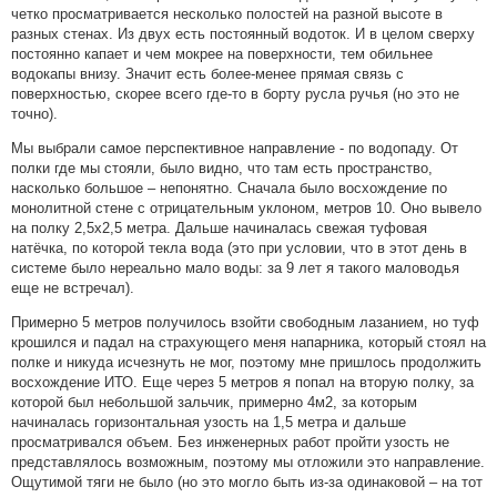
четко просматривается несколько полостей на разной высоте в
разных стенах. Из двух есть постоянный водоток. И в целом сверху
постоянно капает и чем мокрее на поверхности, тем обильнее
водокапы внизу. Значит есть более-менее прямая связь с
поверхностью, скорее всего где-то в борту русла ручья (но это не
точно).
Мы выбрали самое перспективное направление - по водопаду. От
полки где мы стояли, было видно, что там есть пространство,
насколько большое – непонятно. Сначала было восхождение по
монолитной стене с отрицательным уклоном, метров 10. Оно вывело
на полку 2,5х2,5 метра. Дальше начиналась свежая туфовая
натёчка, по которой текла вода (это при условии, что в этот день в
системе было нереально мало воды: за 9 лет я такого маловодья
еще не встречал).
Примерно 5 метров получилось взойти свободным лазанием, но туф
крошился и падал на страхующего меня напарника, который стоял на
полке и никуда исчезнуть не мог, поэтому мне пришлось продолжить
восхождение ИТО. Еще через 5 метров я попал на вторую полку, за
которой был небольшой зальчик, примерно 4м2, за которым
начиналась горизонтальная узость на 1,5 метра и дальше
просматривался объем. Без инженерных работ пройти узость не
представлялось возможным, поэтому мы отложили это направление.
Ощутимой тяги не было (но это могло быть из-за одинаковой – на тот