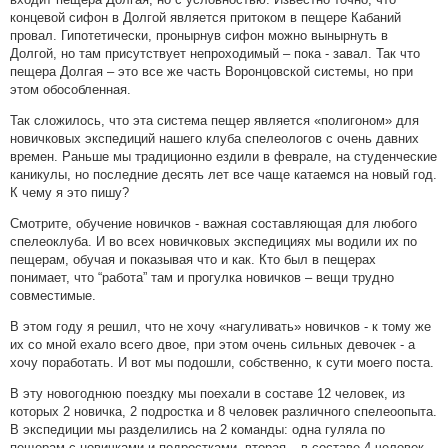
концевой сифон в Долгой является притоком в пещере Кабаний
провал. Гипотетически, пронырнув сифон можно вынырнуть в
Долгой, но там присутствует непроходимый – пока - завал. Так что
пещера Долгая – это все же часть Воронцовской системы, но при
этом обособленная.
Так сложилось, что эта система пещер является «полигоном» для
новичковых экспедиций нашего клуба спелеологов с очень давних
времен. Раньше мы традиционно ездили в феврале, на студенческие
каникулы, но последние десять лет все чаще катаемся на новый год.
К чему я это пишу?
Смотрите, обучение новичков - важная составляющая для любого
спелеоклуба. И во всех новичковых экспедициях мы водили их по
пещерам, обучая и показывая что и как. Кто был в пещерах
понимает, что “работа” там и прогулка новичков – вещи трудно
совместимые.
В этом году я решил, что не хочу «нагуливать» новичков - к тому же
их со мной ехало всего двое, при этом очень сильных девочек - а
хочу поработать. И вот мы подошли, собственно, к сути моего поста.
В эту новогоднюю поездку мы поехали в составе 12 человек, из
которых 2 новичка, 2 подростка и 8 человек различного спелеоопыта.
В экспедиции мы разделились на 2 команды: одна гуляла по
пещерам с новичками и подростками, вторая – в составе 4 человек