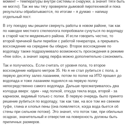
момент – температуры внутри системы и снаружи, а значит тяги быть
не могло). Так же мы тягу проверяли дымовой пиротехникой и пока
результаты обрабатываются, по итогам – я думаю – напишу
отдельный пост.
В эту поездку мы решили свернуть работы в новом районе, так как
по наводке местного спелеолога попробовали сунуться по водопаду
в старой части медвежьего района. И если говорить честно, то
второй причиной были перебои с работой генератора, а прерывать
восхождение на середине бы обидно. Второе восхождение по
водопаду также подразумевало возможность прохождения в режиме
«free solo», а значит заряд перфа можно дополнительно сэкономить.
Так и получилось. Если считать от уровня пола, то второе
восхождение набрало метров 35. Но я не стал рубиться с пола, а
первую десятку залез лазанием, потом по полке на ИТО прошел до
водопада и тоже лазанием поднялся на первую полку
непосредственно самого водопада. Дальше просматривалось два
колодца вверх: один - над полкой, откуда текла вода, второй - за
карнизом, видимый только с полки. В первую очередь было принято
решение рубиться по водопаду, так как там, на все том же свежем
туфе, глина и хлопья пены (она появляется, когда вода бьется об
стены при сильном потоке). Это значит, что поток там, при обильных
осадках, значительный и отверстия на поверхность должны быть
приличных размеров.