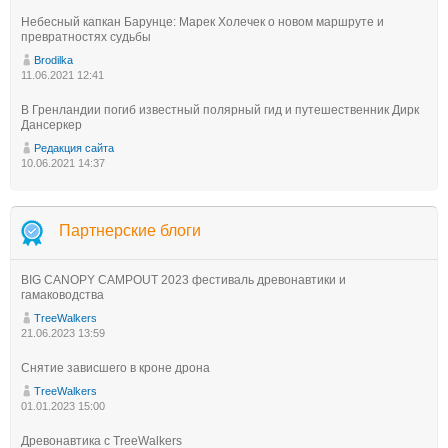
Небесный капкан Барунце: Марек Холечек о новом маршруте и
превратностях судьбы
Brodilka
11.06.2021 12:41
В Гренландии погиб известный полярный гид и путешественник Дирк
Дансеркер
Редакция сайта
10.06.2021 14:37
Партнерские блоги
BIG CANOPY CAMPOUT 2023 фестиваль древонавтики и
гамаководства
TreeWalkers
21.06.2023 13:59
Снятие зависшего в кроне дрона
TreeWalkers
01.01.2023 15:00
Древонавтика с TreeWalkers