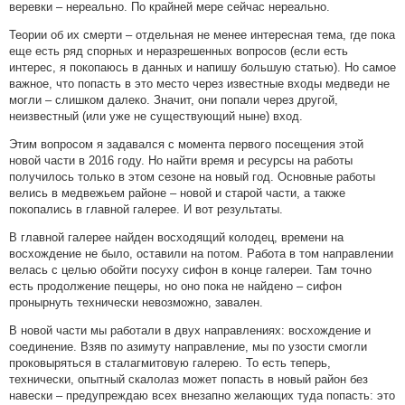
веревки – нереально. По крайней мере сейчас нереально.
Теории об их смерти – отдельная не менее интересная тема, где пока
еще есть ряд спорных и неразрешенных вопросов (если есть
интерес, я покопаюсь в данных и напишу большую статью). Но самое
важное, что попасть в это место через известные входы медведи не
могли – слишком далеко. Значит, они попали через другой,
неизвестный (или уже не существующий ныне) вход.
Этим вопросом я задавался с момента первого посещения этой
новой части в 2016 году. Но найти время и ресурсы на работы
получилось только в этом сезоне на новый год. Основные работы
велись в медвежьем районе – новой и старой части, а также
покопались в главной галерее. И вот результаты.
В главной галерее найден восходящий колодец, времени на
восхождение не было, оставили на потом. Работа в том направлении
велась с целью обойти посуху сифон в конце галереи. Там точно
есть продолжение пещеры, но оно пока не найдено – сифон
пронырнуть технически невозможно, завален.
В новой части мы работали в двух направлениях: восхождение и
соединение. Взяв по азимуту направление, мы по узости смогли
проковыряться в сталагмитовую галерею. То есть теперь,
технически, опытный скалолаз может попасть в новый район без
навески – предупреждаю всех внезапно желающих туда попасть: это