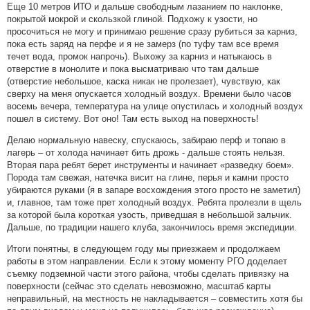
Еще 10 метров ИТО и дальше свободным лазанием по наклонке,
покрытой мокрой и скользкой глиной. Подхожу к узости, но
просочиться не могу и принимаю решение сразу рубиться за карниз,
пока есть заряд на перфе и я не замерз (по туфу там все время
течет вода, промок напрочь). Выхожу за карниз и натыкаюсь в
отверстие в монолите и пока высматриваю что там дальше
(отверстие небольшое, каска никак не пролезает), чувствую, как
сверху на меня опускается холодный воздух. Времени было часов
восемь вечера, температура на улице опустилась и холодный воздух
пошел в систему. Вот оно! Там есть выход на поверхность!
Делаю нормальную навеску, спускаюсь, забираю перф и топаю в
лагерь – от холода начинает бить дрожь - дальше стоять нельзя.
Вторая пара ребят берет инструменты и начинает «разведку боем».
Порода там свежая, натечка висит на глине, перья и камни просто
убираются руками (я в запаре восхождения этого просто не заметил)
и, главное, там тоже прет холодный воздух. Ребята пролезли в щель
за которой была короткая узость, приведшая в небольшой зальчик.
Дальше, по традиции нашего клуба, закончилось время экспедиции.
Итоги понятны, в следующем году мы приезжаем и продолжаем
работы в этом направлении. Если к этому моменту РГО доделает
съемку подземной части этого района, чтобы сделать привязку на
поверхности (сейчас это сделать невозможно, масштаб карты
неправильный, на местность не накладывается – совместить хотя бы