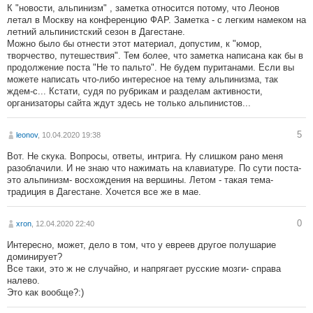
К "новости, альпинизм" , заметка относится потому, что Леонов
летал в Москву на конференцию ФАР. Заметка - с легким намеком на
летний альпинистский сезон в Дагестане.
Можно было бы отнести этот материал, допустим, к "юмор,
творчество, путешествия". Тем более, что заметка написана как бы в
продолжение поста "Не то пальто". Не будем пуританами. Если вы
можете написать что-либо интересное на тему альпинизма, так
ждем-с... Кстати, судя по рубрикам и разделам активности,
организаторы сайта ждут здесь не только альпинистов...
5
leonov
, 10.04.2020 19:38
Вот. Не скука. Вопросы, ответы, интрига. Ну слишком рано меня
разоблачили. И не знаю что нажимать на клавиатуре. По сути поста-
это альпинизм- восхождения на вершины. Летом - такая тема-
традиция в Дагестане. Хочется все же в мае.
0
xron
, 12.04.2020 22:40
Интересно, может, дело в том, что у евреев другое полушарие
доминирует?
Все таки, это ж не случайно, и напрягает русские мозги- справа
налево.
Это как вообще?:)