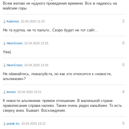
Всем желаю не нудного проведения времени. Все ж надеюсь на
майские горы
2
Katemon
, 10.04.2020 11:23
Не та куртка, не то пальто...Скоро будет не тот сайт...
0
hikerGreen
, 10.04.2020 13:25
Уже(
0
hikerGreen
, 10.04.2020 13:26
Не обижайтесь, пожалуйста, но как это относится к «новости,
альпинизм»?
4
leonov
, 10.04.2020 19:21
К новости альпинизм- прямое отношение. В маленькой стране
правописание справа налево. Также очень редко каньйоинг. То есть
сверху вниз. Бывает. Восхождения.
5
putnik-kz
, 10.04.2020 19:22