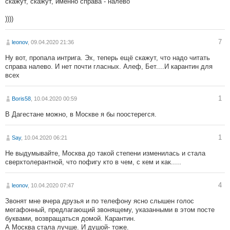
скажут, скажут, именно справа - налево
))))
7
leonov
, 09.04.2020 21:36
Ну вот, пропала интрига. Эх, теперь ещё скажут, что надо читать
справа налево. И нет почти гласных. Алеф, Бет....И карантин для
всех
1
Boris58
, 10.04.2020 00:59
В Дагестане можно, в Москве я бы поостерегся.
1
Say
, 10.04.2020 06:21
Не выдумывайте, Москва до такой степени изменилась и стала
сверхтолерантной, что пофигу кто в чем, с кем и как.....
4
leonov
, 10.04.2020 07:47
Звонят мне вчера друзья и по телефону ясно слышен голос
мегафонный, предлагающий звонящему, указанными в этом посте
буквами, возвращаться домой. Карантин.
А Москва стала лучше. И душой- тоже.