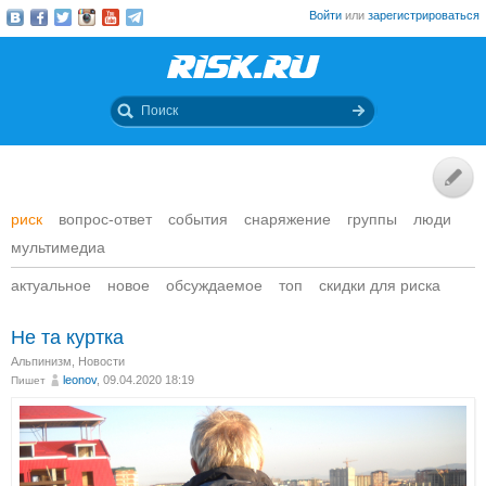
Войти
или
зарегистрироваться
риск
вопрос-ответ
события
снаряжение
группы
люди
мультимедиа
актуальное
новое
обсуждаемое
топ
скидки для риска
Не та куртка
Альпинизм
,
Новости
leonov
, 09.04.2020 18:19
Пишет