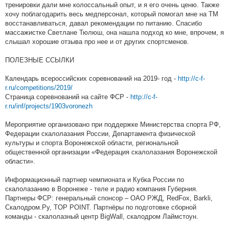
тренировки дали мне колоссальный опыт, и я его очень ценю. Также
хочу поблагодарить весь медперсонал, который помогал мне на ТМ
восстанавливаться, давал рекомендации по питанию. Спасибо
массажистке Светлане Тюлюш, она нашла подход ко мне, впрочем, я
слышал хорошие отзыва про нее и от других спортсменов.
ПОЛЕЗНЫЕ ССЫЛКИ
Календарь всероссийских соревнований на 2019- год -
http://c-f-
r.ru/competitions/2019/
Страница соревнований на сайте ФСР -
http://c-f-
r.ru/inf/projects/1903voronezh
Мероприятие организовано при поддержке Министерства спорта РФ,
Федерации скалолазания России, Департамента физической
культуры и спорта Воронежской области, региональной
общественной организации «Федерация скалолазания Воронежской
области».
Информационный партнер чемпионата и Кубка России по
скалолазанию в Воронеже - теле и радио компания Губерния.
Партнеры ФСР: генеральный спонсор – ОАО РЖД, RedFox, Barkli,
Скалодром.Ру, TOP POINT. Партнёры по подготовке сборной
команды - скалолазный центр BigWall, скалодром Лаймстоун.