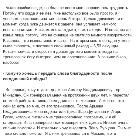
- Были ошибки везде, но больше всего мне понравилась трудность.
Потому что когда я ее лез, мне настолько все было просто, я
успевал восстанавливаться очень быстро. Делаю движение, и в
момент, когда рука движется к зацепе, она успевает немного
восстановиться. Я искал места отдыха, я их находил. И не залез до
конца лишь потому, что на финише не хватило немного аккуратности.
Казалось, что выносливости вагон. На втором месте сегодня у меня
была скорость, я поставил свой новый рекорд – 6,53 секунды.
Кстати, сейчас в скорости я дошел до того момента, когда на
тренировках бегу быстрее, чем на соревнованиях. А раньше было,
наоборот.
- Кому-то хочешь передать слова благодарности после
сегодняшней победы?
- Во-первых, хочу отдать должное Армену Владимировичу Тер-
Минасяну. Он тренировал меня на протяжении двух лет, и перестал
со мной работать лишь последние шесть месяцев. И многое, что
сейчас есть во мне, от его тренировок. После Армена
Владимировича меня подхватили Дима Шарафутдинов и Игорь
Гусак, которые писали мне тренировочную программу, и я ей
следовал. И на тренировочных мероприятиях Дима с Игорем очень
сильно помогали. И отдельно хочу выделить Лёшу Рубцова. Он мне
тоже сильно помогал. Я с ним тренировался в Москве, и эти