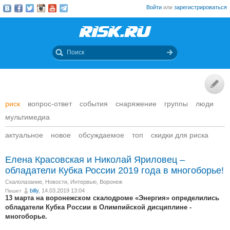
Войти
или
зарегистрироваться
риск
вопрос-ответ
события
снаряжение
группы
люди
мультимедиа
актуальное
новое
обсуждаемое
топ
скидки для риска
Елена Красовская и Николай Яриловец –
обладатели Кубка России 2019 года в многоборье!
Скалолазание
,
Новости
,
Интервью
,
Воронеж
billy
, 14.03.2019 13:04
Пишет
13 марта на воронежском скалодроме «Энергия» определились
обладатели Кубка России в Олимпийской дисциплине -
многоборье.