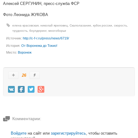
Алексей СЕРГУНИН, пресс-служба ФСР
Фото Леонида ЖУКОВА
елена красовская
,
николай яриловец
,
Скалолазание
,
кубок россии
,
скорость
,
трудность
,
боулдеринг
,
многоборье
Источник:
http://c-f-r.ru/press/news/6719/
История:
От Воронежа до Токио!
Место:
Воронеж
26
Комментарии:
Войдите
на сайт или
зарегистрируйтесь
, чтобы оставить