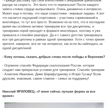
- Прежде расскажу про свои впечатления о вчерашнем финальном
раунде на скорость. Это было что-то нереальное! После каждого
забега словно сердце выпрыгивало. Очень динамично и интересно.
Может еще и потому, что наши скоростники - мировые лидеры. А вот
что касается ощущений спортсмена – участника соревнований в
многоборье, то тут все просто. Возможно из-за того, что в последнее
время мы особенно активно тренируем все три дисциплины, и
тренировки порой проходят в формате многоборья, поэтому я уже
привыкла и спокойно реагирую. Да и с самого детства тренировала
все три дисциплины в рамках одной тренировки. Хотя с точки зрения
зрителя, наверное, все не так интересно, как если бы наблюдать за
одной дисциплиной.
- Кому хочешь сказать добрые слова после победы в Воронеже?
- Огромное спасибо Федерации скалолазания России, которая
создает нам прекрасные условия для тренировок. Спасибо тренерам
- Алевтине Ивановне, Диме Шарафутдинову и Игорю Гусаку! Всем
друзьям, знакомым, самое главное – семье за поддержку!
Николай ЯРИЛОВЕЦ: «У меня сейчас лучшая форма за все
время»