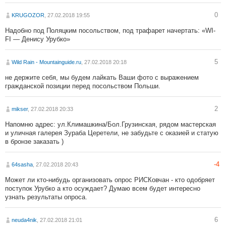
0
KRUGOZOR
, 27.02.2018 19:55
Надобно под Поляцким посольством, под трафарет начертать: «WI-
FI — Денису Урубко»
5
Wild Rain - Mountainguide.ru
, 27.02.2018 20:18
не держите себя, мы будем лайкать Ваши фото с выражением
гражданской позиции перед посольством Польши.
2
mikser
, 27.02.2018 20:33
Напомню адрес: ул.Климашкина/Бол.Грузинская, рядом мастерская
и уличная галерея Зураба Церетели, не забудьте с оказией и статую
в бронзе заказать )
-4
64sasha
, 27.02.2018 20:43
Может ли кто-нибудь организовать опрос РИСКовчан - кто одобряет
поступок Урубко а кто осуждает? Думаю всем будет интересно
узнать результаты опроса.
6
neuda4nik
, 27.02.2018 21:01