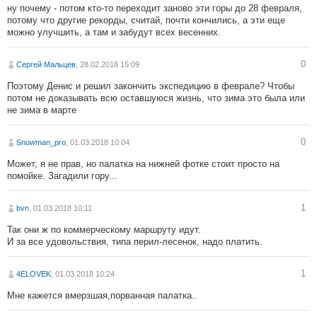
ну почему - потом кто-то переходит заново эти горы до 28 февраля,
потому что другие рекорды, считай, почти кончились, а эти еще
можно улучшить, а там и забудут всех весенних.
0
Сергей Мальцев
, 28.02.2018 15:09
Поэтому Денис и решил закончить экспедицию в феврале? Чтобы
потом не доказывать всю оставшуюся жизнь, что зима это была или
не зима в марте
0
Snowman_pro
, 01.03.2018 10:04
Может, я не прав, но палатка на нижней фотке стоит просто на
помойке. Загадили гору...
1
bvn
, 01.03.2018 10:11
Так они ж по коммерческому маршруту идут.
И за все удовольствия, типа перил-лесенок, надо платить.
1
4ELOVEK
, 01.03.2018 10:24
Мне кажется вмерзшая,порванная палатка..