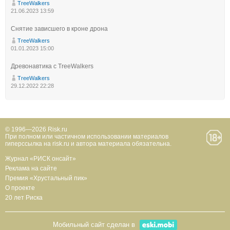
TreeWalkers
21.06.2023 13:59
Снятие зависшего в кроне дрона
TreeWalkers
01.01.2023 15:00
Древонавтика с TreeWalkers
TreeWalkers
29.12.2022 22:28
© 1996—2026 Risk.ru
При полном или частичном использовании материалов
гиперссылка на risk.ru и автора материала обязательна.
Журнал «РИСК онсайт»
Реклама на сайте
Премия «Хрустальный пик»
О проекте
20 лет Риска
Мобильный сайт сделан в