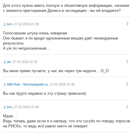
Для этого нужно иметь полную и объективную информацию, начиная
с момента приглашения Дениса в экспедицию - вы ей владеете?
3
bvn
, 27.02.2018 21:39
Голосование штука очень коварная.
Оно бывает и по вроде однозначным вещам даёт неожиданные
результаты.
А уж по неоднозначным…
2
aiv
, 27.02.2018 22:15
Вы меня прямо пугаете, у нас же через три недели... О_О
2
Wild Rain - Mountainguide.ru
, 27.02.2018 22:35
Вы как будто недавно в эту страну приехали)
1
bvn
, 27.02.2018 22:44
Мдаа….
Ведь теперь даже если я и напишу, что это сугубо по поводу опросов
на РИСКе, то ведь всё равно никто не поверит.