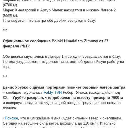
(6700 м).
Марек Хмелярский и Артур Малек находятся в нижнем Лагере 2
(6500 м).
Планируется, что завтра обе двойки вернутся в базу.
***
Официальное сообщение Polski Himalaizm Zimowy от 27
февраля (№1):
Обе двойки спустились в Лагерь 1 и сегодня возвращаются в базу.
Погода ухудшается, что делает невозможной дальнейшую работу на
горе.
***
Денис Урубко с двумя портерами покинет базовый лагерь завтра
– сообщает журналист
Fakty TVN
Роберт Ялоха, находящийся под
К2. –
Урубко раскрыл, что добрался на высоту примерно 7600 м
и повернул назад из-за чудовищной погоды. Грядущие прогнозы не
лучше».
«
Похоже
, что в ближайшие 4 дня будет сильный ветер и снегопады.
Сегодня на вершине сила ветра доходила до 120 км/ч. И только