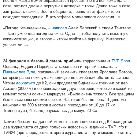
после 4 марта может образоваться просвет. Почти вся команда в
базе, вот-вот должна вернуться четверка с горы. Денис тоже в базе,
завтракал с нами... Все, в общем-то, приняли тот факт, что он
покидает экспедицию. В атмосфере молчаливого согласия…».
«Погода безнадежная», –
написал
Адам Белецкий в своем Твиттере.
– Нам нужно два погодных окна. Одно – чтобы получить высотную
акклиматизацию, а второе – чтобы взойти на вершину. Интересно,
успеем ли…»
корреспондент
TVP Sport
24 февраля в базовый лагерь прибыли
Освальд Родриго Перейра, а также врач и горный спасатель
Пшемыслав Гула
, призванный заменить спасателя Ярослава Ботора,
который ранее покинул экспедицию по семейным обстоятельствам.
Чтобы
добраться
до К2, они проделали 6-дневный треккинг от дер.
Асколе (3000 м) в сопровождении двух портеров, которые в какой-то
момент хотели сойти с маршрута. «Было очень тяжело. Все трещины
были засыпаны свежим снегом. Часто он был по пояс. В день мы
набирали по 300 метров высоты и проходили от 10 до 17 км.
Температура, бывало, опускалась до минус 20°C».
Таким образом, на данный момент в командировке под К2 находятся
два журналиста от двух польских новостных изданий – TVP info и
TVN24 (про «передряги» второго журналиста в пути можно почитать