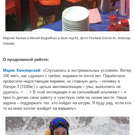
Марчин Качкан и Мачей Бедрейчук в базе под К2, фото Festiwal Górski im. Andrzeja
Zawady
О проделанной работе:
: «Спускались в экстремальных условиях. Ветер
Марек Хмелярский
100 км/ч, нас сдувало с гребня, видимости почти нет. Поработали,
провесили недостающие веревки, но главную цель – ночевку в
Лагере 3 (7200м ) с целью акклиматизации – увы, выполнить не
удалось. < ... > В этой экспедиции я не сильнейший альпинист – я
просто делаю свою работу и чувствую себя на своем месте. Наша
задача – поддержать тех, кто пойдет на штурм. Я буду рад, если кто-
то из моих коллег взойдет на вершину».