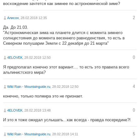
восхождение зачтется как зимнее по астрономической зиме?
2
Алисон
, 28.02.2018 12:35
Да. До 21.03.
"Астрономическая зима на планете длится с момента зимнего
солнцестояния до момента весеннего равноденствия, то есть в
Северном полушарии Земли с 22 декабря до 21 марта"
0
4ELOVEK
, 28.02.2018 12:50
Я предполагал конечно этот вариант.... то есть это правила всего
альпинистского мира?
4
Wild Rain - Mountainguide.ru
, 28.02.2018 12:50
конечно, только полмира это не признает.
0
4ELOVEK
, 28.02.2018 13:48
И это я тоже ожидал услышать...как всегда - правда посередине?!
5
Wild Rain - Mountainguide.ru
, 28.02.2018 14:11