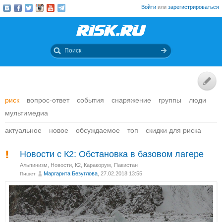
Войти
или
зарегистрироваться
риск
вопрос-ответ
события
снаряжение
группы
люди
мультимедиа
актуальное
новое
обсуждаемое
топ
скидки для риска
Новости с К2: Обстановка в базовом лагере
Альпинизм
,
Новости
,
К2, Каракорум, Пакистан
Маргарита Безуглова
, 27.02.2018 13:55
Пишет