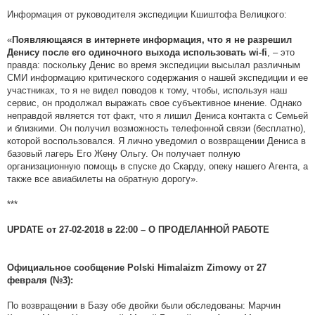
Информация от руководителя экспедиции Кшиштофа Велицкого:
«
Появляющаяся в интернете информация, что я не разрешил
, – это
Денису после его одиночного выхода использовать wi-fi
правда: поскольку Денис во время экспедиции высылал различным
СМИ информацию критического содержания о нашей экспедиции и ее
участниках, то я не видел поводов к тому, чтобы, используя наш
сервис, он продолжал выражать свое субъективное мнение. Однако
неправдой является тот факт, что я лишил Дениса контакта с Семьей
и близкими. Он получил возможность телефонной связи (бесплатно),
которой воспользовался. Я лично уведомил о возвращении Дениса в
базовый лагерь Его Жену Ольгу. Он получает полную
организационную помощь в спуске до Скарду, опеку нашего Агента, а
также все авиабилеты на обратную дорогу».
***
UPDATE от 27-02-2018 в 22:00 – О ПРОДЕЛАННОЙ РАБОТЕ
Официальное сообщение Polski Himalaizm Zimowy от 27
февраля (№3):
По возвращении в Базу обе двойки были обследованы: Марчин