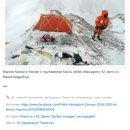
Марчин Качкан в Лагере 2 под Камином Хауса, ребро Абруццкого, К2, фото (с)
Мачей Бедрейчук
***
к2
,
зимний альпинизм
,
экспедиции
,
Пакистан
,
Каракорум
,
горы
,
поляки
Источник:
https://www.facebook.com/Polski-Himalaizm-Zimowy-2016-2020-im-
Artura-Hajzera-161618080550304/
История:
Новости с К2: Денис Урубко покидает экспедицию!
Место:
К2, Каракорум, Пакистан