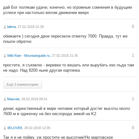
дай Бог полякам удачи, конечно, но огромные сомнения в будущем
успехе при настолько вялом движении вверх
0
lalena
, 27.02.2018 21:28
обижаете ) сегодня двое пересекли отметку 7000. Правда, тут же
пошли обратно
1
Wild Rain - Mountainguide.ru
, 27.02.2018 21:35
простите, я съязвлю - веревки то вешать или вырубать изо льда там
не надо. Над 8200 ныне другая картинка
Ещё 3 комментария
1
Максим
, 28.02.2018 08:51
денис единственный в мире человек который достиг высоты около
7600 м в одиночку на без кислорода зимой на K2
0
4ELOVEK
, 28.02.2018 12:05
Так я и не пойму, уж простите не высотник!Но мартовское