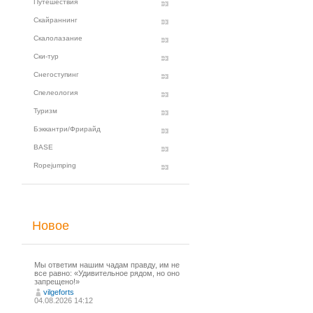
Путешествия
Скайраннинг
Скалолазание
Ски-тур
Снегоступинг
Спелеология
Туризм
Бэккантри/Фрирайд
BASE
Ropejumping
Новое
Мы ответим нашим чадам правду, им не
все равно: «Удивительное рядом, но оно
запрещено!»
vilgeforts
04.08.2026 14:12