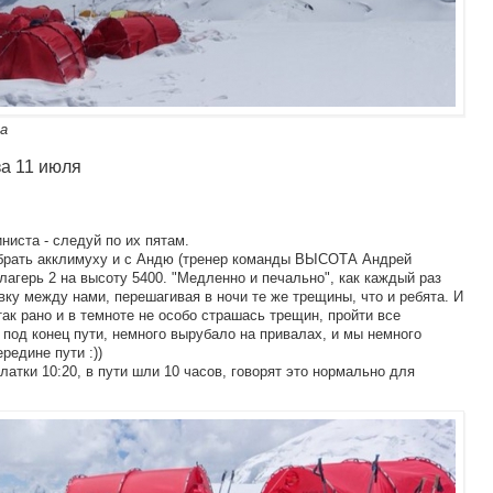
на
а 11 июля
ниста - следуй по их пятам.
абрать акклимуху и с Андю (тренер команды ВЫСОТА Андрей
 лагерь 2 на высоту 5400. "Медленно и печально", как каждый раз
вку между нами, перешагивая в ночи те же трещины, что и ребята. И
ак рано и в темноте не особо страшась трещин, пройти все
 под конец пути, немного вырубало на привалах, и мы немного
редине пути :))
латки 10:20, в пути шли 10 часов, говорят это нормально для