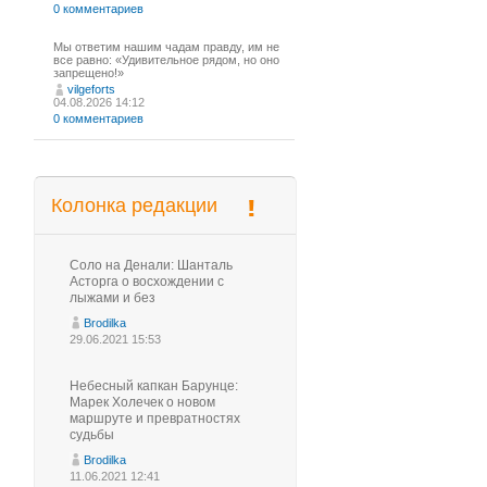
0 комментариев
Мы ответим нашим чадам правду, им не
все равно: «Удивительное рядом, но оно
запрещено!»
vilgeforts
04.08.2026 14:12
0 комментариев
Колонка редакции
Соло на Денали: Шанталь
Асторга о восхождении с
лыжами и без
Brodilka
29.06.2021 15:53
Небесный капкан Барунце:
Марек Холечек о новом
маршруте и превратностях
судьбы
Brodilka
11.06.2021 12:41