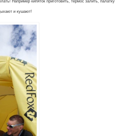
лать! Например кипяток приготовить, термос залить, палатку
дыхают и кушают!