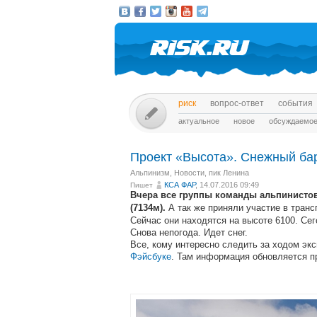
риск
вопрос-ответ
события
актуальное
новое
обсуждаемо
Проект «Высота». Снежный бар
Альпинизм
,
Новости
,
пик Ленина
КСА ФАР
, 14.07.2016 09:49
Пишет
Вчера все группы команды альпинисто
А так же приняли участие в транс
(7134м).
Сейчас они находятся на высоте 6100. Сег
Снова непогода. Идет снег.
Все, кому интересно следить за ходом экс
Фэйсбуке
. Там информация обновляется п