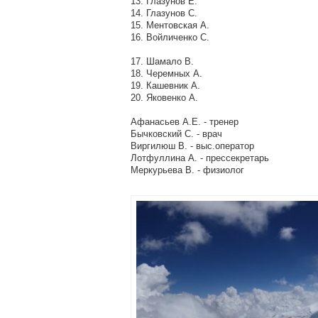
13. Глазунов Е.
14. Глазунов С.
15. Ментовская А.
16. Войличенко С.
17. Шамало В.
18. Черемных А.
19. Кашевник А.
20. Яковенко А.
Афанасьев А.Е. - тренер
Бычковский С. - врач
Виргилюш В. - выс.оператор
Лотфуллина А. - прессекретарь
Меркурьева В. - физиолог