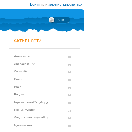
Войти
или
зарегистрироваться
Активности
Альпинизм
Древолазание
Слэклайн
Вело
Вода
Воздух
Горные лыжи/Сноуборд
Горный туризм
Ледолазание/drytoolling
Мультигонки