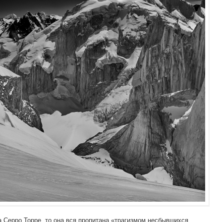
 Серро Торре, то она вся пропитана «трагизмом несбывшихся