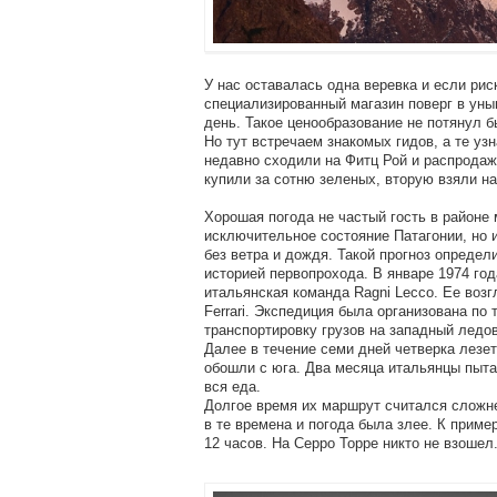
У нас оставалась одна веревка и если рис
специализированный магазин поверг в унын
день. Такое ценообразование не потянул 
Но тут встречаем знакомых гидов, а те уз
недавно сходили на Фитц Рой и распрода
купили за сотню зеленых, вторую взяли на
Хорошая погода не частый гость в районе 
исключительное состояние Патагонии, но 
без ветра и дождя. Такой прогноз опреде
историей первопрохода. В январе 1974 го
итальянская команда Ragni Lecco. Ее возг
Ferrari. Экспедиция была организована по
транспортировку грузов на западный ледо
Далее в течение семи дней четверка лезе
обошли с юга. Два месяца итальянцы пыта
вся еда.
Долгое время их маршрут считался сложне
в те времена и погода была злее. К приме
12 часов. На Серро Торре никто не взошел