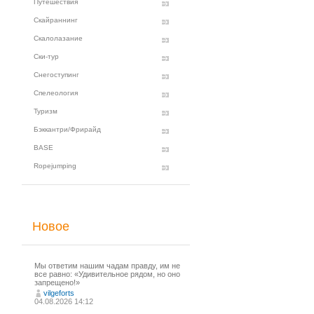
Путешествия
Скайраннинг
Скалолазание
Ски-тур
Снегоступинг
Спелеология
Туризм
Бэккантри/Фрирайд
BASE
Ropejumping
Новое
Мы ответим нашим чадам правду, им не
все равно: «Удивительное рядом, но оно
запрещено!»
vilgeforts
04.08.2026 14:12