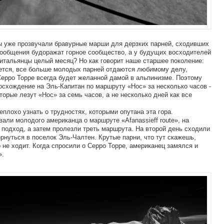
оры уже прозвучали бравурные марши для дерзких парней, сходивших
сообщения будоражат горное сообщество, а у будущих восходителей
 итальянцы целый месяц? Но как говорит наше старшее поколение:
ется, все больше молодых парней отдаются любимому делу,
Серро Торре всегда будет желанной дамой в альпинизме. Поэтому
осхождение на Эль-Капитан по маршруту «Нос» за несколько часов -
торые лезут «Нос» за семь часов, а не несколько дней как все
плохо узнать о трудностях, которыми опутана эта гора.
ли молодого американца о маршруте «Afanassieff route», на
 подход, а затем пролезли треть маршрута. На второй день сходили
рнуться в поселок Эль-Чалтен. Крутые парни, что тут скажешь,
 не ходит. Когда спросили о Серро Торре, американец замялся и
».