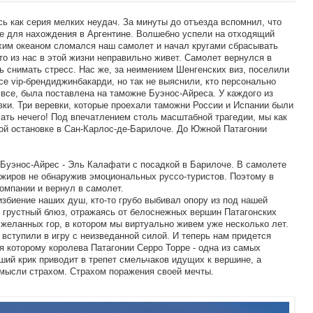
 как серия мелких неудач. За минуты до отъезда вспомнил, что
е для нахождения в Аргентине. Волшебно успели на отходящий
ихим океаном сломался наш самолет и начал кругами сбрасывать
-то из нас в этой жизни неправильно живет. Самолет вернулся в
ь снимать стресс. Нас же, за неимением Шенгенских виз, поселили
се vip-брендиджинбакарди, но так не выяснили, кто персонально
все, была поставлена на таможне Буэнос-Айреса. У каждого из
вки. Три веревки, которые проехали таможни России и Испании были
лать нечего! Под впечатлением столь масштабной трагедии, мы как
ой остановке в Сан-Карлос-де-Барилоче. До Южной Патагонии
Буэнос-Айрес - Эль Калафати с посадкой в Барилоче. В самолете
жиров не обнаружив эмоциональных руссо-туристов. Поэтому в
омпании и вернул в самолет.
збиение наших душ, кто-то грубо выбивал опору из под нашей
 грустный блюз, отражаясь от белоснежных вершин Патагонских
желанных гор, в котором мы виртуально живем уже несколько лет.
 вступили в игру с неизведанной силой. И теперь нам придется
я которому королева Патагонии Серро Торре - одна из самых
ший крик приводит в трепет смельчаков идущих к вершине, а
 мысли страхом. Страхом поражения своей мечты.