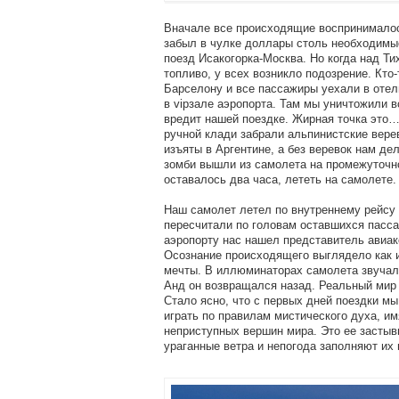
Вначале все происходящие воспринималось
забыл в чулке доллары столь необходимы
поезд Исакогорка-Москва. Но когда над Т
топливо, у всех возникло подозрение. Кто
Барселону и все пассажиры уехали в отел
в vipзале аэропорта. Там мы уничтожили в
вредит нашей поездке. Жирная точка это…
ручной клади забрали альпинистские вере
изъяты в Аргентине, а без веревок нам де
зомби вышли из самолета на промежуточн
оставалось два часа, лететь на самолете.
Наш самолет летел по внутреннему рейсу 
пересчитали по головам оставшихся пасса
аэропорту нас нашел представитель авиак
Осознание происходящего выглядело как и
мечты. В иллюминаторах самолета звучал
Анд он возвращался назад. Реальный мир 
Стало ясно, что с первых дней поездки мы
играть по правилам мистического духа, им
неприступных вершин мира. Это ее застыв
ураганные ветра и непогода заполняют их