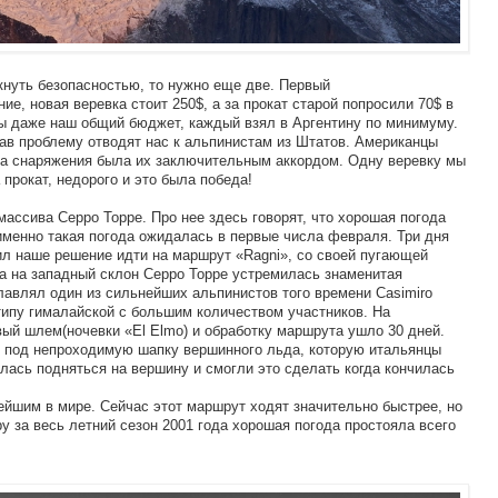
кнуть безопасностью, то нужно еще две. Первый
ие, новая веревка стоит 250$, а за прокат старой попросили 70$ в
бы даже наш общий бюджет, каждый взял в Аргентину по минимуму.
нав проблему отводят нас к альпинистам из Штатов. Американцы
жа снаряжения была их заключительным аккордом. Одну веревку мы
 прокат, недорого и это была победа!
массива Серро Торре. Про нее здесь говорят, что хорошая погода
именно такая погода ожидалась в первые числа февраля. Три дня
лил наше решение идти на маршрут «Ragni», со своей пугающей
да на западный склон Серро Торре устремилась знаменитая
лавлял один из сильнейших альпинистов того времени Casimiro
 типу гималайской с большим количеством участников. На
вый шлем(ночевки «El Elmo) и обработку маршрута ушло 30 дней.
т под непроходимую шапку вершинного льда, которую итальянцы
лась подняться на вершину и смогли это сделать когда кончилась
йшим в мире. Сейчас этот маршрут ходят значительно быстрее, но
ру за весь летний сезон 2001 года хорошая погода простояла всего
.