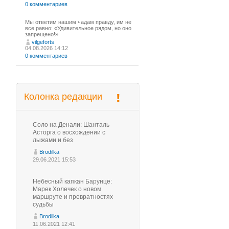
0 комментариев
Мы ответим нашим чадам правду, им не
все равно: «Удивительное рядом, но оно
запрещено!»
vilgeforts
04.08.2026 14:12
0 комментариев
Колонка редакции
Соло на Денали: Шанталь
Асторга о восхождении с
лыжами и без
Brodilka
29.06.2021 15:53
Небесный капкан Барунце:
Марек Холечек о новом
маршруте и превратностях
судьбы
Brodilka
11.06.2021 12:41