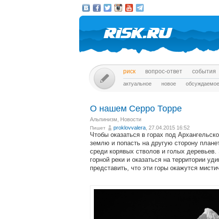
риск
вопрос-ответ
события
актуальное
новое
обсуждаемо
О нашем Серро Торре
Альпинизм
,
Новости
proklovvalera
, 27.04.2015 16:52
Пишет
Чтобы оказаться в горах под Архангельск
землю и попасть на другую сторону планет
среди корявых стволов и голых деревьев.
горной реки и оказаться на территории уд
представить, что эти горы окажутся мист