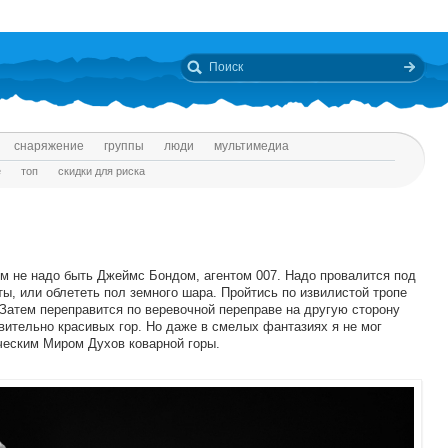
снаряжение
группы
люди
мультимедиа
е
топ
скидки для риска
ом не надо быть Джеймс Бондом, агентом 007. Надо провалится под
ы, или облететь пол земного шара. Пройтись по извилистой тропе
 Затем переправится по веревочной переправе на другую сторону
ивительно красивых гор. Но даже в смелых фантазиях я не мог
ическим Миром Духов коварной горы.