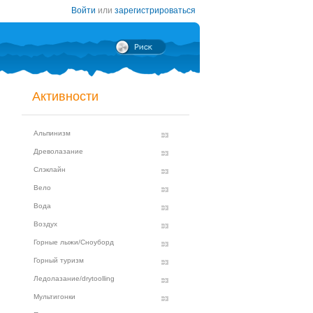
Войти
или
зарегистрироваться
Активности
Альпинизм
Древолазание
Слэклайн
Вело
Вода
Воздух
Горные лыжи/Сноуборд
Горный туризм
Ледолазание/drytoolling
Мультигонки