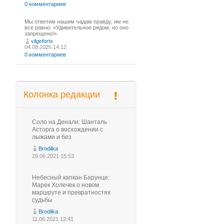
0 комментариев
Мы ответим нашим чадам правду, им не
все равно: «Удивительное рядом, но оно
запрещено!»
vilgeforts
04.08.2026 14:12
0 комментариев
Колонка редакции
Соло на Денали: Шанталь
Асторга о восхождении с
лыжами и без
Brodilka
29.06.2021 15:53
Небесный капкан Барунце:
Марек Холечек о новом
маршруте и превратностях
судьбы
Brodilka
11.06.2021 12:41