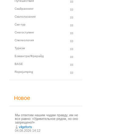
Путешествия
Скайраннинг
Скалолазание
Ски-тур
Снегоступинг
Спелеология
Туризм
Бэккантри/Фрирайд
BASE
Ropejumping
Новое
Мы ответим нашим чадам правду, им не
все равно: «Удивительное рядом, но оно
запрещено!»
vilgeforts
04.08.2026 14:12