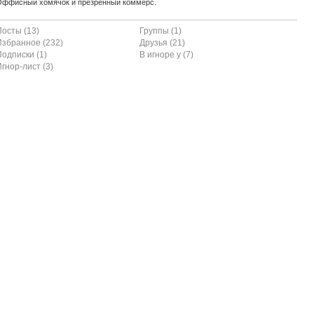
Оффисный хомячок и презренный коммерс.
Посты (13)
Группы (1)
Избранное (232)
Друзья (21)
Подписки (1)
В игноре у (7)
гнор-лист (3)