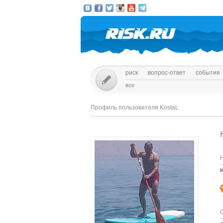
риск
вопрос-ответ
события
все
Профиль пользователя KostaL
K