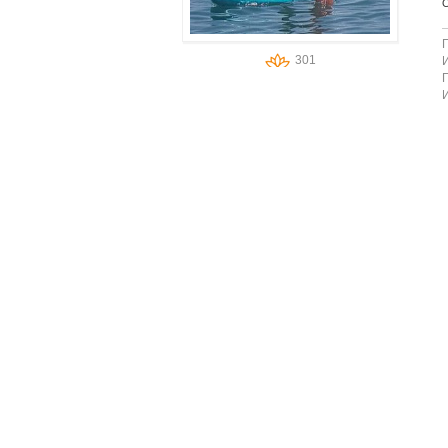
301
И