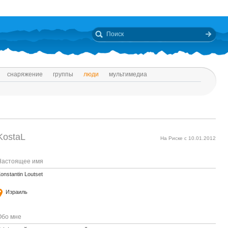
снаряжение
группы
люди
мультимедиа
KostaL
На Риске с 10.01.2012
Настоящее имя
onstantin Loutset
Израиль
Обо мне