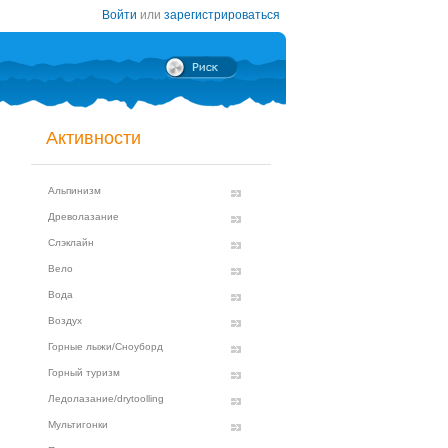
Войти
или
зарегистрироваться
Активности
Альпинизм
Древолазание
Слэклайн
Вело
Вода
Воздух
Горные лыжи/Сноуборд
Горный туризм
Ледолазание/drytoolling
Мультигонки