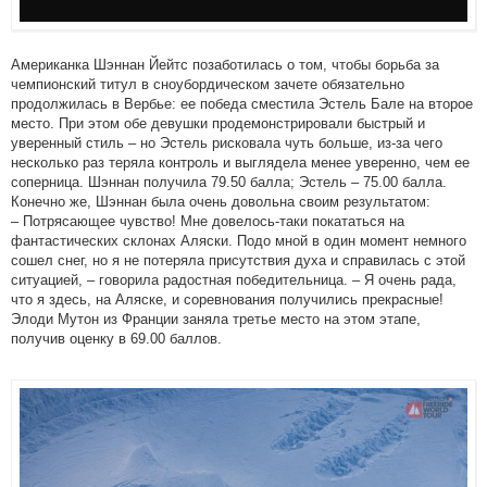
Американка Шэннан Йейтс позаботилась о том, чтобы борьба за
чемпионский титул в сноубордическом зачете обязательно
продолжилась в Вербье: ее победа сместила Эстель Бале на второе
место. При этом обе девушки продемонстрировали быстрый и
уверенный стиль – но Эстель рисковала чуть больше, из-за чего
несколько раз теряла контроль и выглядела менее уверенно, чем ее
соперница. Шэннан получила 79.50 балла; Эстель – 75.00 балла.
Конечно же, Шэннан была очень довольна своим результатом:
– Потрясающее чувство! Мне довелось-таки покататься на
фантастических склонах Аляски. Подо мной в один момент немного
сошел снег, но я не потеряла присутствия духа и справилась с этой
ситуацией, – говорила радостная победительница. – Я очень рада,
что я здесь, на Аляске, и соревнования получились прекрасные!
Элоди Мутон из Франции заняла третье место на этом этапе,
получив оценку в 69.00 баллов.