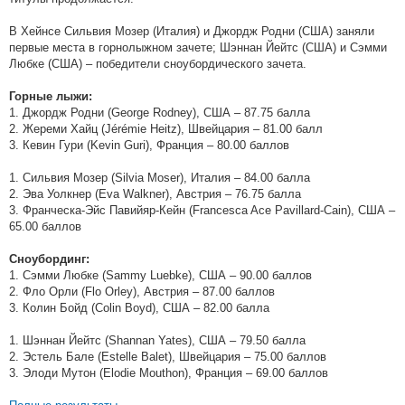
В Хейнсе Сильвия Мозер (Италия) и Джордж Родни (США) заняли
первые места в горнолыжном зачете; Шэннан Йейтс (США) и Сэмми
Любке (США) – победители сноубордического зачета.
Горные лыжи:
1. Джордж Родни (George Rodney), США – 87.75 балла
2. Жереми Хайц (Jérémie Heitz), Швейцария – 81.00 балл
3. Кевин Гури (Kevin Guri), Франция – 80.00 баллов
1. Сильвия Мозер (Silvia Moser), Италия – 84.00 балла
2. Эва Уолкнер (Eva Walkner), Австрия – 76.75 балла
3. Франческа-Эйс Павийяр-Кейн (Francesca Ace Pavillard-Cain), США –
65.00 баллов
Сноубординг:
1. Сэмми Любке (Sammy Luebke), США – 90.00 баллов
2. Фло Орли (Flo Orley), Австрия – 87.00 баллов
3. Колин Бойд (Colin Boyd), США – 82.00 балла
1. Шэннан Йейтс (Shannan Yates), США – 79.50 балла
2. Эстель Бале (Estelle Balet), Швейцария – 75.00 баллов
3. Элоди Мутон (Elodie Mouthon), Франция – 69.00 баллов