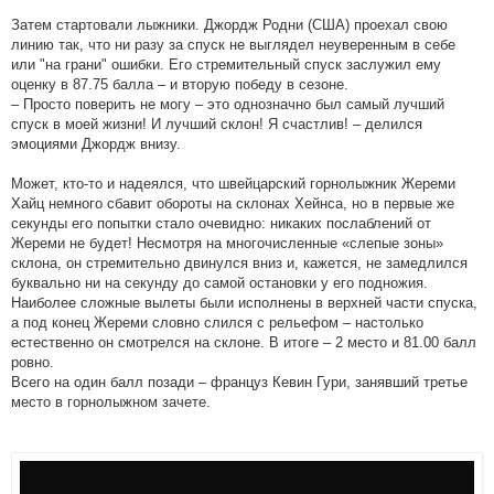
Затем стартовали лыжники. Джордж Родни (США) проехал свою
линию так, что ни разу за спуск не выглядел неуверенным в себе
или "на грани" ошибки. Его стремительный спуск заслужил ему
оценку в 87.75 балла – и вторую победу в сезоне.
– Просто поверить не могу – это однозначно был самый лучший
спуск в моей жизни! И лучший склон! Я счастлив! – делился
эмоциями Джордж внизу.
Может, кто-то и надеялся, что швейцарский горнолыжник Жереми
Хайц немного сбавит обороты на склонах Хейнса, но в первые же
секунды его попытки стало очевидно: никаких послаблений от
Жереми не будет! Несмотря на многочисленные «слепые зоны»
склона, он стремительно двинулся вниз и, кажется, не замедлился
буквально ни на секунду до самой остановки у его подножия.
Наиболее сложные вылеты были исполнены в верхней части спуска,
а под конец Жереми словно слился с рельефом – настолько
естественно он смотрелся на склоне. В итоге – 2 место и 81.00 балл
ровно.
Всего на один балл позади – француз Кевин Гури, занявший третье
место в горнолыжном зачете.