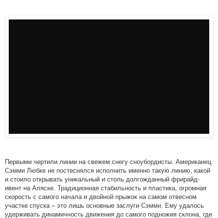
Первыми чертили линии на свежем снегу сноубордисты. Американец
Сэмми Любке не постеснялся исполнить именно такую линию, какой
и стоило открывать уникальный и столь долгожданный фрирайд-
ивент на Аляске. Традиционная стабильность и пластика, огромная
скорость с самого начала и двойной прыжок на самом отвесном
участке спуска – это лишь основные заслуги Сэмми. Ему удалось
удерживать динамичность движения до самого подножия склона, где