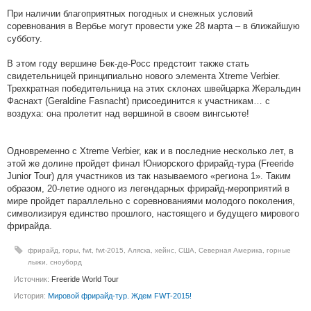
При наличии благоприятных погодных и снежных условий
соревнования в Вербье могут провести уже 28 марта – в ближайшую
субботу.
В этом году вершине Бек-де-Росс предстоит также стать
свидетельницей принципиально нового элемента Xtreme Verbier.
Трехкратная победительница на этих склонах швейцарка Жеральдин
Фаснахт (Geraldine Fasnacht) присоединится к участникам… с
воздуха: она пролетит над вершиной в своем вингсьюте!
Одновременно с Xtreme Verbier, как и в последние несколько лет, в
этой же долине пройдет финал Юниорского фрирайд-тура (Freeride
Junior Tour) для участников из так называемого «региона 1». Таким
образом, 20-летие одного из легендарных фрирайд-мероприятий в
мире пройдет параллельно с соревнованиями молодого поколения,
символизируя единство прошлого, настоящего и будущего мирового
фрирайда.
фрирайд
,
горы
,
fwt
,
fwt-2015
,
Аляска
,
хейнс
,
США
,
Северная Америка
,
горные
лыжи
,
сноуборд
Источник:
Freeride World Tour
История:
Мировой фрирайд-тур. Ждем FWT-2015!