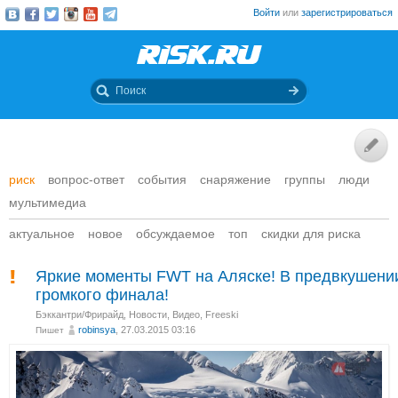
Войти
или
зарегистрироваться
риск
вопрос-ответ
события
снаряжение
группы
люди
мультимедиа
актуальное
новое
обсуждаемое
топ
скидки для риска
Яркие моменты FWT на Аляске! В предвкушени
громкого финала!
Бэккантри/Фрирайд
,
Новости
,
Видео
,
Freeski
robinsya
, 27.03.2015 03:16
Пишет