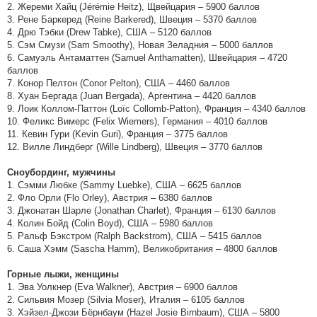
2. Жереми Хайц (Jérémie Heitz), Щвейцария – 5900 баллов
3. Рене Баркеред (Reine Barkered), Швеция – 5370 баллов
4. Дрю Тэбки (Drew Tabke), США – 5120 баллов
5. Сэм Смузи (Sam Smoothy), Новая Зеладния – 5000 баллов
6. Самуэль Антаматтен (Samuel Anthamatten), Швейцария – 4720
баллов
7. Конор Пелтон (Conor Pelton), США – 4460 баллов
8. Хуан Бергада (Juan Bergada), Аргентина – 4420 баллов
9. Лоик Коллом-Паттон (Loïc Collomb-Patton), Франция – 4340 баллов
10. Феликс Вимерс (Felix Wiemers), Германия – 4010 баллов
11. Кевин Гури (Kevin Guri), Франция – 3775 баллов
12. Вилле Линдберг (Wille Lindberg), Швеция – 3770 баллов
Сноубординг, мужчины
1. Сэмми Любке (Sammy Luebke), США – 6625 баллов
2. Фло Орли (Flo Orley), Австрия – 6380 баллов
3. Джонатан Шарле (Jonathan Charlet), Франция – 6130 баллов
4. Колин Бойд (Colin Boyd), США – 5980 баллов
5. Ральф Бэкстром (Ralph Backstrom), США – 5415 баллов
6. Саша Хэмм (Sascha Hamm), Великобритания – 4800 баллов
Горные лыжи, женщины
1. Эва Уолкнер (Eva Walkner), Австрия – 6900 баллов
2. Сильвия Мозер (Silvia Moser), Италия – 6105 баллов
3. Хэйзел-Джози Бёрнбаум (Hazel Josie Birnbaum), США – 5800