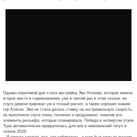
Однако королевой дня стала австрийка Эва Уолкнер, которая заняла
второе место в соревнованиях уже в третий раз в этом сезоне: ее
спуск демонстрировал ум и точный расчет, а также хорошее знание
гор Аляски. Эва не стала делать ставку на экстремальную скорость,
но выполнила спуск очень технично и продуманно, охватив все
элементы рельефа, которые планировала. Победа в четвертом этапе
Тура автоматически превратилась для нее в чемпионский титул в
сезоне 2015!
– Я смогла сделать все, что собиралась, а снег был один из лучших,