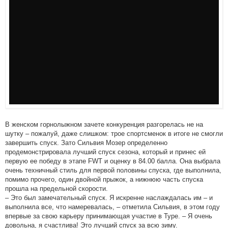
В женском горнолыжном зачете конкуренция разгорелась не на
шутку – пожалуй, даже слишком: трое спортсменок в итоге не смогли
завершить спуск. Зато Сильвия Мозер определенно
продемонстрировала лучший спуск сезона, который и принес ей
первую ее победу в этапе FWT и оценку в 84.00 балла. Она выбрала
очень техничный стиль для первой половины спуска, где выполнила,
помимо прочего, один двойной прыжок, а нижнюю часть спуска
прошла на предельной скорости.
– Это был замечательный спуск. Я искренне наслаждалась им – и
выполнила все, что намеревалась, – отметила Сильвия, в этом году
впервые за свою карьеру принимающая участие в Туре. – Я очень
довольна, я счастлива! Это лучший спуск за всю зиму.