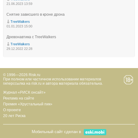
21.06.2023 13:59
Снятие зависшего в кроне дрона
TreeWalkers
01.01.2023 15:00
Древонавтика с TreeWalkers
TreeWalkers
29.12.2022 22:28
© 1996—2026 Risk.ru
При полном или частичном использовании материалов
гиперссылка на risk.ru и автора материала обязательна.
Журнал «РИСК онсайт»
Реклама на сайте
Премия «Хрустальный пик»
О проекте
20 лет Риска
Мобильный сайт сделан в