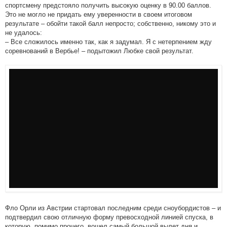
спортсмену предстояло получить высокую оценку в 90.00 баллов.
Это не могло не придать ему уверенности в своем итоговом
результате – обойти такой балл непросто; собственно, никому это и
не удалось:
– Все сложилось именно так, как я задумал. Я с нетерпением жду
соревнований в Вербье! – подытожил Любке свой результат.
Фло Орли из Австрии стартовал последним среди сноубордистов – и
подтвердил свою отличную форму превосходной линией спуска, в
которую, помимо прочего, вошел самый большой вылет дня и