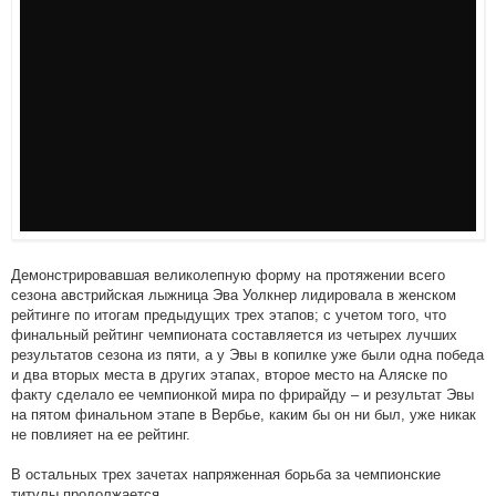
Демонстрировавшая великолепную форму на протяжении всего
сезона австрийская лыжница Эва Уолкнер лидировала в женском
рейтинге по итогам предыдущих трех этапов; с учетом того, что
финальный рейтинг чемпионата составляется из четырех лучших
результатов сезона из пяти, а у Эвы в копилке уже были одна победа
и два вторых места в других этапах, второе место на Аляске по
факту сделало ее чемпионкой мира по фрирайду – и результат Эвы
на пятом финальном этапе в Вербье, каким бы он ни был, уже никак
не повлияет на ее рейтинг.
В остальных трех зачетах напряженная борьба за чемпионские
титулы продолжается.