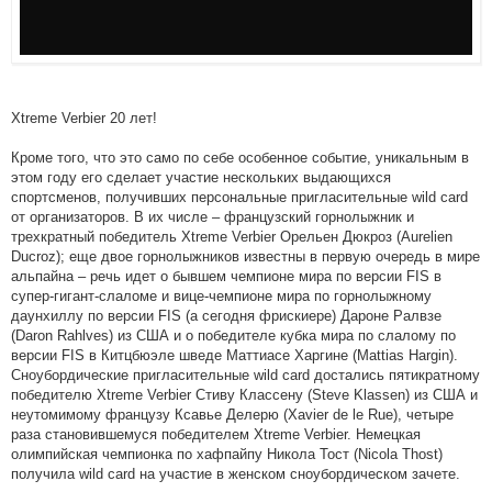
Xtreme Verbier 20 лет!
Кроме того, что это само по себе особенное событие, уникальным в
этом году его сделает участие нескольких выдающихся
спортсменов, получивших персональные пригласительные wild card
от организаторов. В их числе – французский горнолыжник и
трехкратный победитель Xtreme Verbier Орельен Дюкроз (Aurelien
Ducroz); еще двое горнолыжников известны в первую очередь в мире
альпайна – речь идет о бывшем чемпионе мира по версии FIS в
супер-гигант-слаломе и вице-чемпионе мира по горнолыжному
даунхиллу по версии FIS (а сегодня фрискиере) Дароне Ралвзе
(Daron Rahlves) из США и о победителе кубка мира по слалому по
версии FIS в Китцбюэле шведе Маттиасе Харгине (Mattias Hargin).
Сноубордические пригласительные wild card достались пятикратному
победителю Xtreme Verbier Стиву Классену (Steve Klassen) из США и
неутомимому французу Ксавье Делерю (Xavier de le Rue), четыре
раза становившемуся победителем Xtreme Verbier. Немецкая
олимпийская чемпионка по хафпайпу Никола Тост (Nicola Thost)
получила wild card на участие в женском сноубордическом зачете.