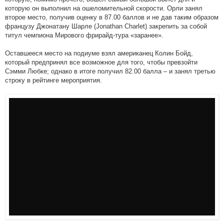
которую он выполнил на ошеломительной скорости. Орли занял
второе место, получив оценку в 87.00 баллов и не дав таким образом
французу Джонатану Шарле (Jonathan Charlet) закрепить за собой
титул чемпиона Мирового фрирайд-тура «заранее».
Оставшееся место на подиуме взял американец Колин Бойд,
который предпринял все возможное для того, чтобы превзойти
Сэмми Любке; однако в итоге получил 82.00 балла – и занял третью
строку в рейтинге мероприятия.