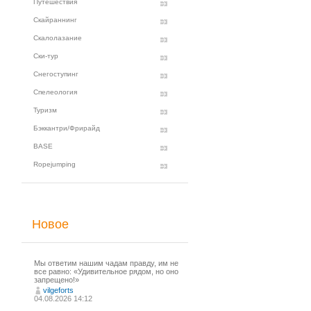
Путешествия
Скайраннинг
Скалолазание
Ски-тур
Снегоступинг
Спелеология
Туризм
Бэккантри/Фрирайд
BASE
Ropejumping
Новое
Мы ответим нашим чадам правду, им не
все равно: «Удивительное рядом, но оно
запрещено!»
vilgeforts
04.08.2026 14:12