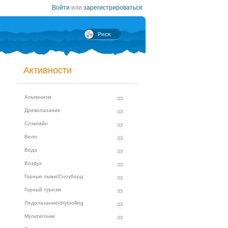
Войти
или
зарегистрироваться
Активности
Альпинизм
Древолазание
Слэклайн
Вело
Вода
Воздух
Горные лыжи/Сноуборд
Горный туризм
Ледолазание/drytoolling
Мультигонки