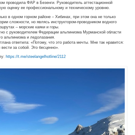
том проводила ФАР в Безенги. Руководитель аттестационной
кую оценку ее профессиональному и техническому уровню.
лько в одном горном районе – Хибинах, при этом она не только
гории сложности, но являсь инструктором-проводником водного
шрутах – морские каяки и горы.
тно с руководителем Федерации альпинизма Мурманской области
го альпинизма и ледолазания.
тлана ответила: «Потому, что это работа мечты. Мне так нравится:
вести за собой. Это бесценно».
лу:
https://t.me/steelangelhotline/2112