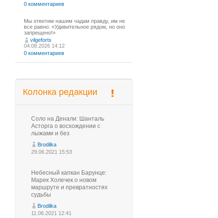
0 комментариев
Мы ответим нашим чадам правду, им не
все равно: «Удивительное рядом, но оно
запрещено!»
vilgeforts
04.08.2026 14:12
0 комментариев
Колонка редакции
Соло на Денали: Шанталь
Асторга о восхождении с
лыжами и без
Brodilka
29.06.2021 15:53
Небесный капкан Барунце:
Марек Холечек о новом
маршруте и превратностях
судьбы
Brodilka
11.06.2021 12:41