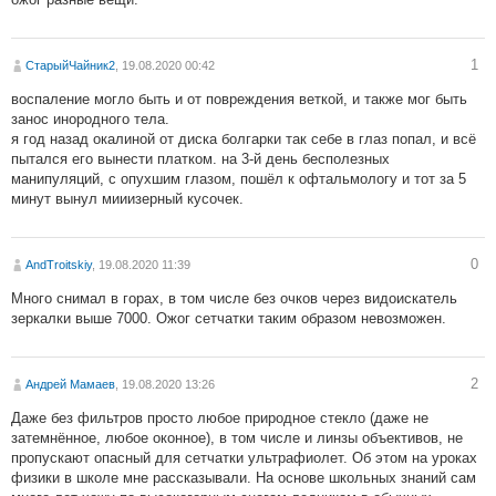
1
СтарыйЧайник2
, 19.08.2020 00:42
воспаление могло быть и от повреждения веткой, и также мог быть
занос инородного тела.
я год назад окалиной от диска болгарки так себе в глаз попал, и всё
пытался его вынести платком. на 3-й день бесполезных
манипуляций, с опухшим глазом, пошёл к офтальмологу и тот за 5
минут вынул мииизерный кусочек.
0
AndTroitskiy
, 19.08.2020 11:39
Много снимал в горах, в том числе без очков через видоискатель
зеркалки выше 7000. Ожог сетчатки таким образом невозможен.
2
Андрей Мамаев
, 19.08.2020 13:26
Даже без фильтров просто любое природное стекло (даже не
затемнённое, любое оконное), в том числе и линзы объективов, не
пропускают опасный для сетчатки ультрафиолет. Об этом на уроках
физики в школе мне рассказывали. На основе школьных знаний сам