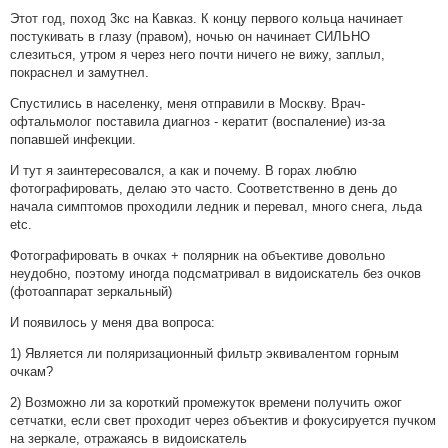
Этот год, поход 3кс на Кавказ. К концу первого кольца начинает
постукивать в глазу (правом), ночью он начинает СИЛЬНО
слезиться, утром я через него почти ничего не вижу, заплыл,
покраснел и замутнел.
Спустились в населенку, меня отправили в Москву. Врач-
офтальмолог поставила диагноз - кератит (воспаление) из-за
попавшей инфекции.
И тут я заинтересовался, а как и почему. В горах люблю
фотографировать, делаю это часто. Соответственно в день до
начала симптомов проходили ледник и перевал, много снега, льда
etc.
Фотографировать в очках + полярник на объективе довольно
неудобно, поэтому иногда подсматривал в видоискатель без очков
(фотоаппарат зеркальный)
И появилось у меня два вопроса:
1) Является ли поляризационный фильтр эквивалентом горным
очкам?
2) Возможно ли за короткий промежуток времени получить ожог
сетчатки, если свет проходит через объектив и фокусируется пучком
на зеркале, отражаясь в видоискатель