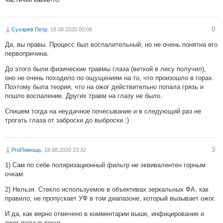
0
Сухарев Петр
, 19.08.2020 00:08
Да, вы правы. Процесс был воспалительный, но не очень понятна его
первопричина.
До этого были физические травмы глаза (веткой в лесу получил),
оно не очень походило по ощущениям на то, что произошло в горах.
Поэтому была теория, что на ожог действительно попала грязь и
пошло воспаление. Других травм на глазу не было.
Спишем тогда на неудачное почесывание и в следующий раз не
трогать глаза от заброски до выброски :)
3
ProПомощь
, 18.08.2020 23:32
1) Сам по себе поляризационный фильтр не эквивалентен горным
очкам.
2) Нельзя. Стекло используемое в объективах зеркальных ФА, как
правило, не пропускает УФ в том диапазоне, который вызывает ожог.
И да, как верно отмечено в комментарии выше, инфицирование и
ожог разные вещи.