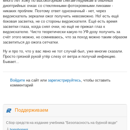
много лет хожу по высокогорным снегам-ледникам в обычных
диоптрийных очках со стеклянными фотохромными линзами -
никаких проблем. Поэтому ответ однозначный - нет, через
видоискатель зеркалки ожог получить невозможно. Но! есть ещё
боковая засветка, не со стороны видоискателя. Ещё есть время
засветки глаза, когда снял очки, но ещё не прижал глаз к
видоискателю. Чисто теоретически какую-то УФ-дозу получить за
счёт этого можно, но сомневаюсь, что за поход можно таким образом
засветиться до ожога сетчатки.
Ну и про то, что у вас явно не тот случай был, уже многие сказали.
Просто грязной рукой утёр слезу от ветра и получай инфекцию.
Бывает...
Войдите
на сайт или
зарегистрируйтесь
, чтобы оставить
комментарий
Поддерживаем
Сбор средств на издание учебника "Безопасность на бурной воде"
homohomeni