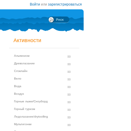
Войти
или
зарегистрироваться
Активности
Альпинизм
Древолазание
Слэклайн
Вело
Вода
Воздух
Горные лыжи/Сноуборд
Горный туризм
Ледолазание/drytoolling
Мультигонки