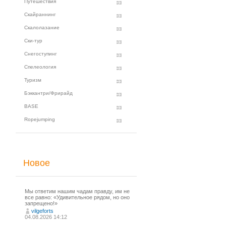
Путешествия
Скайраннинг
Скалолазание
Ски-тур
Снегоступинг
Спелеология
Туризм
Бэккантри/Фрирайд
BASE
Ropejumping
Новое
Мы ответим нашим чадам правду, им не
все равно: «Удивительное рядом, но оно
запрещено!»
vilgeforts
04.08.2026 14:12