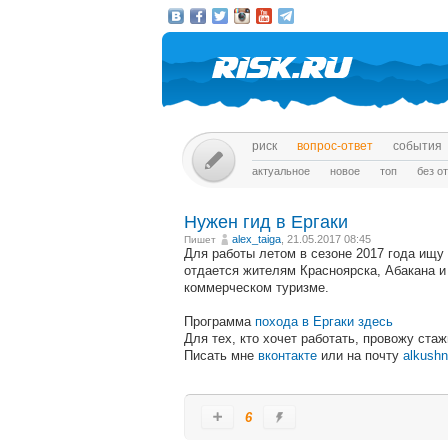
риск
вопрос-ответ
события
актуальное
новое
топ
без о
Нужен гид в Ергаки
alex_taiga
, 21.05.2017 08:45
Пишет
Для работы летом в сезоне 2017 года ищу 
отдается жителям Красноярска, Абакана и 
коммерческом туризме.
Программа
похода в Ергаки здесь
Для тех, кто хочет работать, провожу стаж
Писать мне
вконтакте
или на почту
alkush
6