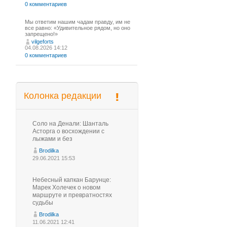
0 комментариев
Мы ответим нашим чадам правду, им не
все равно: «Удивительное рядом, но оно
запрещено!»
vilgeforts
04.08.2026 14:12
0 комментариев
Колонка редакции
Соло на Денали: Шанталь
Асторга о восхождении с
лыжами и без
Brodilka
29.06.2021 15:53
Небесный капкан Барунце:
Марек Холечек о новом
маршруте и превратностях
судьбы
Brodilka
11.06.2021 12:41