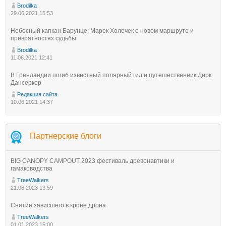
Brodilka
29.06.2021 15:53
Небесный капкан Барунце: Марек Холечек о новом маршруте и
превратностях судьбы
Brodilka
11.06.2021 12:41
В Гренландии погиб известный полярный гид и путешественник Дирк
Дансеркер
Редакция сайта
10.06.2021 14:37
Партнерские блоги
BIG CANOPY CAMPOUT 2023 фестиваль древонавтики и
гамаководства
TreeWalkers
21.06.2023 13:59
Снятие зависшего в кроне дрона
TreeWalkers
01.01.2023 15:00