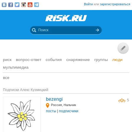
Войти
или
зарегистрироваться
риск
вопрос-ответ
события
снаряжение
группы
люди
мультимедиа
все
Подписки Алекс Кузмицкий
bezengi
5
Россия, Нальчик
посты
|
подписчики