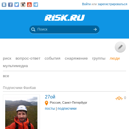
Войти
или
зарегистрироваться
риск
вопрос-ответ
события
снаряжение
группы
люди
мультимедиа
все
Подписчики ФанКав
27ой
0
Россия, Санкт-Петербург
посты
|
подписчики