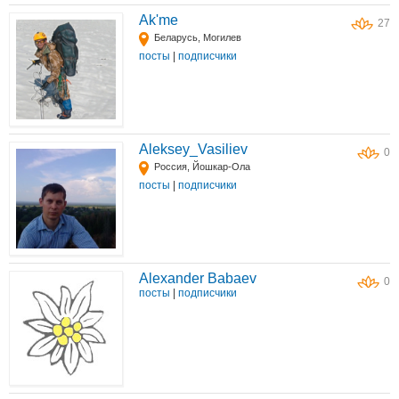
Ak'me
27
Беларусь, Могилев
посты
|
подписчики
Aleksey_Vasiliev
0
Россия, Йошкар-Ола
посты
|
подписчики
Alexander Babaev
0
посты
|
подписчики