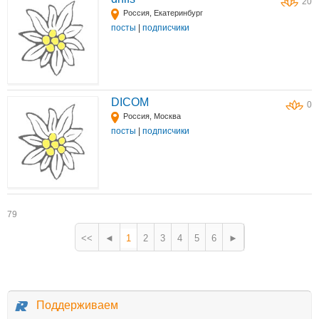
20
Россия, Екатеринбург
посты
|
подписчики
DICOM
0
Россия, Москва
посты
|
подписчики
79
<<
◄
1
2
3
4
5
6
►
Поддерживаем