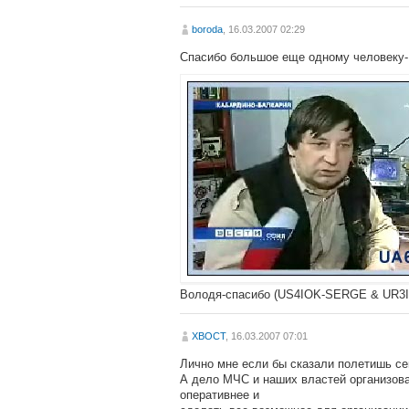
boroda
, 16.03.2007 02:29
Спасибо большое еще одному человеку
Володя-спасибо (US4IOK-SERGE & UR3I
XBOCT
, 16.03.2007 07:01
Лично мне если бы сказали полетишь се
А дело МЧС и наших властей организова
оперативнее и