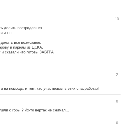
10
ть делить пострадавших
и и т.п.
сделать все возможное.
арову и парням из ЦСКА,
у и сказали что готовы ЗАВТРА
2
ти на помощь, и тем, кто участвовал в этих спасработах!
0
шли с горы ? Их-то вертак не снимал...
0