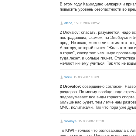
В этом году Каболдино балкария и приэ
повысить уровень безопастности во врем
lalena
, 15.03.2007 08:52
2 Drovalov: спасать, разумеется, надо 
пострадавших, скажем, на Эльбрусе и Б
вред. Не знаю, можно ли с этим что-то с
А автору, который пишет "Жаль что так 
в горах", скажу так: чем шире пропаган
туда лезет, и больше гибнет. Статистик
желают ничему учиться. Так что не взды
гоген
, 15.03.2007 10:09
совершенно согласен. Развод
2 Drovalov:
раздоров. По моему вообще надо стреми
подразумевает все виды горного спорта,
больше нас будет, тем легче нам разго
МЧС, политиками. Так что пора уже дума
robinsya
, 15.03.2007 13:18
To KIWI - только что разговаривала с А
еще на пути вниз. После отдыха группе 