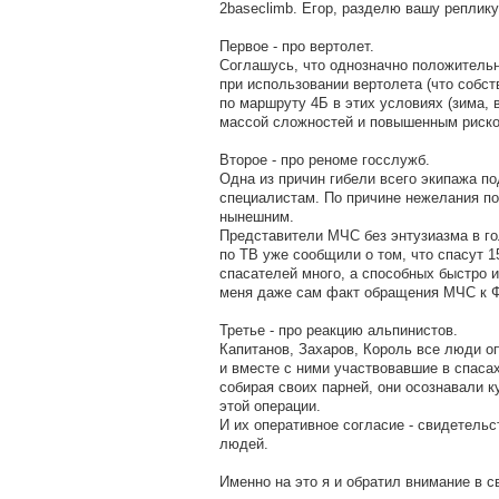
2baseclimb. Егор, разделю вашу реплику
Первое - про вертолет.
Соглашусь, что однозначно положительн
при использовании вертолета (что собст
по маршруту 4Б в этих условиях (зима, 
массой сложностей и повышенным риско
Второе - про реноме госслужб.
Одна из причин гибели всего экипажа п
специалистам. По причине нежелания по
нынешним.
Представители МЧС без энтузиазма в го
по ТВ уже сообщили о том, что спасут 
спасателей много, а способных быстро и
меня даже сам факт обращения МЧС к Ф
Третье - про реакцию альпинистов.
Капитанов, Захаров, Король все люди о
и вместе с ними участвовавшие в спасах
собирая своих парней, они осознавали 
этой операции.
И их оперативное согласие - свидетел
людей.
Именно на это я и обратил внимание в 