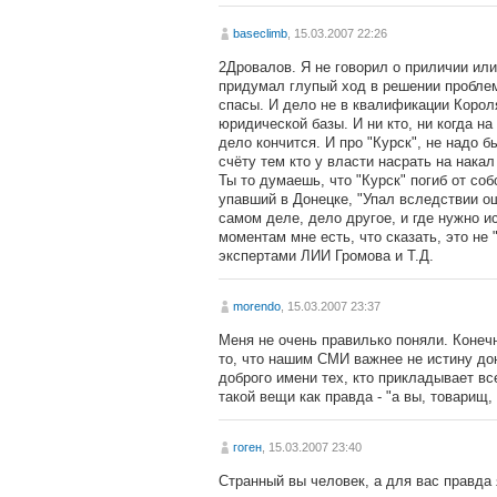
baseclimb
, 15.03.2007 22:26
2Дровалов. Я не говорил о приличии или 
придумал глупый ход в решении проблем
спасы. И дело не в квалификации Короля,
юридической базы. И ни кто, ни когда на
дело кончится. И про "Курск", не надо 
счёту тем кто у власти насрать на нака
Ты то думаешь, что "Курск" погиб от со
упавший в Донецке, "Упал вследствии ош
самом деле, дело другое, и где нужно ис
моментам мне есть, что сказать, это не 
экспертами ЛИИ Громова и Т.Д.
morendo
, 15.03.2007 23:37
Меня не очень правилько поняли. Конечн
то, что нашим СМИ важнее не истину дон
доброго имени тех, кто прикладывает в
такой вещи как правда - "а вы, товарищ,
гоген
, 15.03.2007 23:40
Странный вы человек, а для вас правда