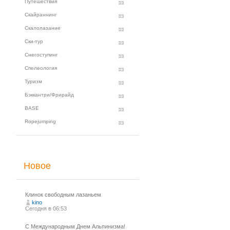
Путешествия
Скайраннинг
Скалолазание
Ски-тур
Снегоступинг
Спелеология
Туризм
Бэккантри/Фрирайд
BASE
Ropejumping
Новое
Клинок свободным лазаньем
kino
Сегодня в 06:53
С Международным Днем Альпинизма!⁠