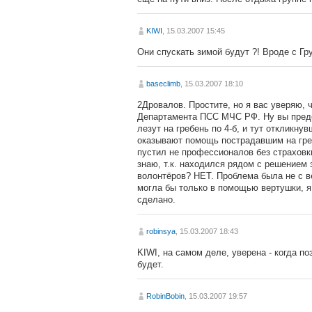
KIWI
, 15.03.2007 15:45
Они спускать зимой будут ?! Вроде с Гр
baseclimb
, 15.03.2007 18:10
2Дровалов. Простите, но я вас уверяю, 
Департамента ПСС МЧС РФ. Ну вы предст
лезут на гребень по 4-б, и тут откликн
оказывают помощь пострадавшим на греб
пустил не профессионалов без страховки
знаю, т.к. находился рядом с решением
волонтёров? НЕТ. Проблема была не с в
могла бы только в помощью вертушки, я
сделано.
robinsya
, 15.03.2007 18:43
KIWI, на самом деле, уверена - когда п
будет.
RobinBobin
, 15.03.2007 19:57