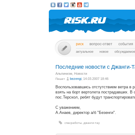
риск
вопрос-ответ
события
актуальное
новое
обсуждаемо
Последние новости с Джанги-Т
Альпинизм
,
Новости
bezengi
, 14.03.2007 18:46
Пишет
Воспользовавшись отстутствием ветра в 
взять на борт вертолета пострадавших. В 
пос.Терскол, ребят будут транспортирова
С уважением,
А.Анаев, директор а/б "Безенги".
спасработы
,
джанги-тау