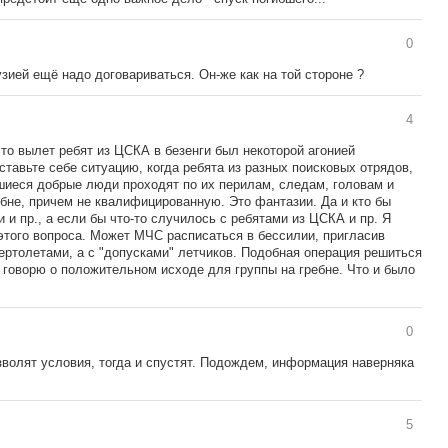
0
узией ещё надо договариваться. Он-же как на той стороне ?
4
что вылет ребят из ЦСКА в безенги был некоторой агонией
авьте себе ситуацию, когда ребята из разных поисковых отрядов,
увшиеся добрые люди проходят по их перилам, следам, головам и
не, причем не квалифицированную. Это фантазии. Да и кто бы
 и пр., а если бы что-то случилось с ребятами из ЦСКА и пр. Я
 этого вопроса. Может МЧС расписаться в бессилии, пригласив
ертолетами, а с "допусками" летчиков. Подобная операция решиться
 говорю о положительном исходе для группы на гребне. Что и было
0
озволят условия, тогда и спустят. Подождем, информация наверняка
5