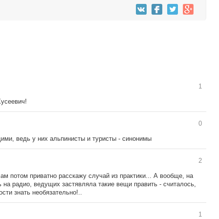
1
усеевич!
0
ими, ведь у них альпинисты и туристы - синонимы
2
ам потом приватно расскажу случай из практики... А вообще, на
ть на радио, ведущих застявляла такие вещи править - считалось,
сти знать необязательно!..
1