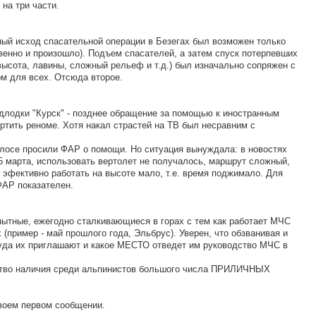
 на три части.
ый исход спасательной операции в Безегах был возможен только
венно и произошло). Подъем спасателей, а затем спуск потерпевших
высота, лавины, сложный рельеф и т.д.) был изначально сопряжен с
м для всех. Отсюда второе.
одлодки "Курск" - позднее обращение за помощью к иностранным
ртить реноме. Хотя накал страстей на ТВ был несравним с
лосе просили ФАР о помощи. Но ситуация вынуждала: в новостях
15 марта, использовать вертолет не получалось, маршрут сложный,
 эфективно работать на высоте мало, т.е. время поджимало. Для
АР показателен.
пытные, ежегодно сталкивающиеся в горах с тем как работает МЧС
 (пример - май прошлого года, Эльбрус). Уверен, что обзванивая и
куда их приглашают и какое МЕСТО отведет им руководство МЧС в
ьство наличия среди альпинистов большого числа ПРИЛИЧНЫХ
своем первом сообщении.