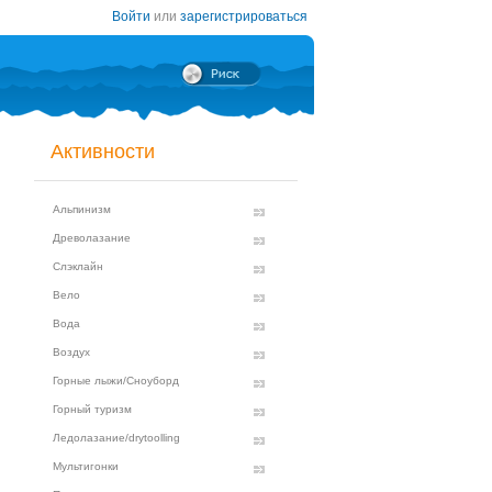
Войти
или
зарегистрироваться
Активности
Альпинизм
Древолазание
Слэклайн
Вело
Вода
Воздух
Горные лыжи/Сноуборд
Горный туризм
Ледолазание/drytoolling
Мультигонки