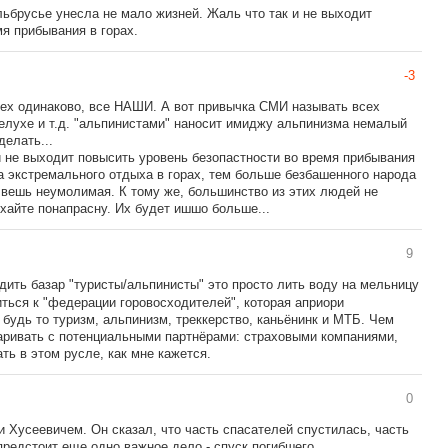
льбрусье унесла не мало жизней. Жаль что так и не выходит
я прибывания в горах.
-3
всех одинаково, все НАШИ. А вот привычка СМИ называть всех
елухе и т.д. "альпинистами" наносит имиджу альпинизма немалый
делать...
и не выходит повысить уровень безопастности во время прибывания
да экстремального отдыха в горах, тем больше безбашенного народа
а вешь неумолимая. К тому же, большинство из этих людей не
хайте понапрасну. Их будет ишшо больше...
9
ить базар "туристы/альпинисты" это просто лить воду на мельницу
ться к "федерации горовосходителей", которая априори
 будь то туризм, альпинизм, треккерство, каньёнинк и МТБ. Чем
варивать с потенциальными партнёрами: страховыми компаниями,
ть в этом русле, как мне кажется.
0
ли Хусеевичем. Он сказал, что часть спасателей спустилась, часть
предстоит еще одно важное дело - спуск погибшего...