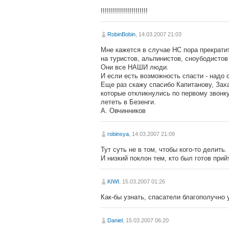
!!!!!!!!!!!!!!!!!!!!!!!
RobinBobin
, 14.03.2007 21:03
Мне кажется в случае НС пора прекрати
на туристов, альпинистов, сноубодистов 
Они все НАШИ люди.
И если есть возможность спасти - надо 
Еще раз скажу спасибо Капитанову, Зах
которые откликнулись по первому звонк
лететь в Безенги.
А. Овчинников
robinsya
, 14.03.2007 21:09
Тут суть не в том, чтобы кого-то делить.
И низкий поклон тем, кто был готов прий
KIWI
, 15.03.2007 01:26
Как-бы узнать, спасатели благополучно у
Daniel
, 15.03.2007 06:20