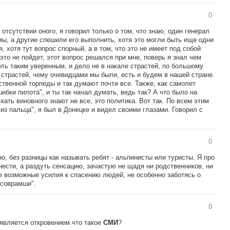
0
отсутствии оного, я говорил только о том, что знаю, один генерал
ы, а другие спешили его выполнить, хотя это могли быть еще одни
 хотя тут вопрос спорный, а в том, что это не имеет под собой
 это не пойдет, этот вопрос решался при мне, поверь я знал чем
быть таким уверенным, и дело не в накале страстей, по большому
л страстей, чему очевидцами мы были, есть и будем в нашей стране.
бственной торпеды и так думают почти все. Также, как самолет
ибки пилота", и ты так начал думать, ведь так? А что было на
кать виновного знают не все, это политика. Вот так. По всем этим
"из пальца", я был в Донецке и видел своими глазами. Говорил с
0
о, без разницы как называть ребят - альпинисты или туристы. Я про
ести, а раздуть сенсацию, зачастую не щадя ни родственников, ни
се возможные усилия к спасению людей, не особенно заботясь о
 соврамши".
0
 является откровением что такое
?
СМИ