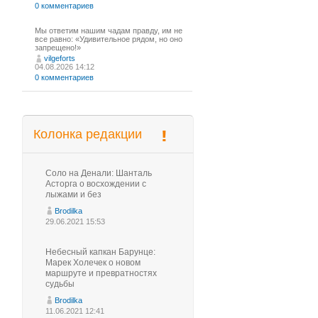
0 комментариев
Мы ответим нашим чадам правду, им не
все равно: «Удивительное рядом, но оно
запрещено!»
vilgeforts
04.08.2026 14:12
0 комментариев
Колонка редакции
Соло на Денали: Шанталь
Асторга о восхождении с
лыжами и без
Brodilka
29.06.2021 15:53
Небесный капкан Барунце:
Марек Холечек о новом
маршруте и превратностях
судьбы
Brodilka
11.06.2021 12:41