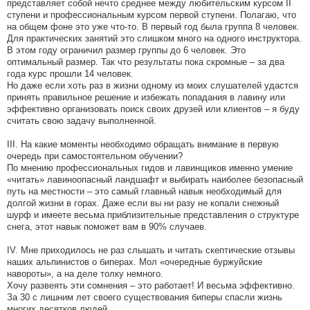
представляет собой нечто среднее между любительским курсом II
ступени и профессиональным курсом первой ступени. Полагаю, что
на общем фоне это уже что-то. В первый год была группа 8 человек.
Для практических занятий это слишком много на одного инструктора.
В этом году ограничил размер группы до 6 человек. Это
оптимальный размер. Так что результаты пока скромные – за два
года курс прошли 14 человек.
Но даже если хоть раз в жизни одному из моих слушателей удастся
принять правильное решение и избежать попадания в лавину или
эффективно организовать поиск своих друзей или клиентов – я буду
считать свою задачу выполненной.
III. На какие моменты необходимо обращать внимание в первую
очередь при самостоятельном обучении?
По мнению профессиональных гидов и лавинщиков именно умение
«читать» лавиноопасный ландшафт и выбирать наиболее безопасный
путь на местности – это самый главный навык необходимый для
долгой жизни в горах. Даже если вы ни разу не копали снежный
шурф и имеете весьма приблизительные представления о структуре
снега, этот навык поможет вам в 90% случаев.
IV. Мне приходилось не раз слышать и читать скептические отзывы
наших альпинистов о биперах. Мол «очередные буржуйские
навороты», а на деле толку немного.
Хочу развеять эти сомнения – это работает! И весьма эффективно.
За 30 с лишним лет своего существования биперы спасли жизнь
многих десятков людей.