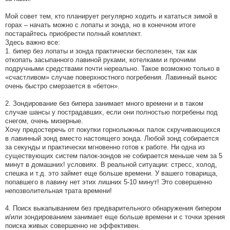
Мой совет тем, кто планирует регулярно ходить и кататься зимой в
горах – начать можно с лопаты и зонда, но в конечном итоге
постарайтесь приобрести полный комплект.
Здесь важно все:
1. бипер без лопаты и зонда практически бесполезен, так как
откопать засыпанного лавиной руками, котелками и прочими
подручными средствами почти нереально. Такое возможно только в
«счастливом» случае поверхностного погребения. Лавинный вынос
очень быстро смерзается в «бетон».
2. Зондирование без бипера занимает много времени и в таком
случае шансы у пострадавших, если они полностью погребены под
снегом, очень мизерные.
Хочу предостеречь от покупки горнолыжных палок скручивающихся
в лавинный зонд вместо настоящего зонда. Любой зонд собирается
за секунды и практически мгновенно готов к работе. Ни одна из
существующих систем палок-зондов не собирается меньше чем за 5
минут в домашних! условиях. В реальной ситуации: стресс, холод,
спешка и т.д. это займет еще больше времени. У вашего товарища,
попавшего в лавину нет этих лишних 5-10 минут! Это совершенно
непозволительная трата времени!
4. Поиск выкапыванием без предварительного обнаружения бипером
и/или зондированием занимает еще больше времени и с точки зрения
поиска живых совершенно не эффективен.