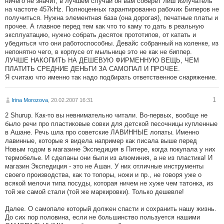
ничего не значит, в лучшем случаи он вам соберет лиш излучатель
на частоте 457kHz. Полноценных гарантированно рабочих Биперов не
получиться. Нужна элементная база (она дорогая), печатные платы и
прочее. А главное перед тем как что то каму то дать в реальную
эксплуатацию, нужно собрать десяток прототипов, от катать и
убедиться что они работоспособны. Девайс собранный на коленке, из
непонятно чего, в корпусе от мыльнице это не как не биппер.
ЛУЧШЕ НАКОПИТЬ НА ДЕШЕВУЮ ФИРМЕННУЮ ВЕЩЬ, ЧЕМ
ПЛАТИТЬ СРЕДНИЕ ДЕНЬГИ ЗА САМОПАЛ И ПРОЧЕЕ.
Я считаю что именно так надо подбирать ответственное снаряжение.
1
Irina Morozova
, 20.02.2007 16:31
2 Shurup. Как-то вы невнимательно читали. Во-первых, вообще не
было речи про пластиковые совки для детской песочницы купленные
в Ашане. Речь шла про советские ЛАВИННЫЕ лопаты. Именно
лавинные, которые я видела например как писала выше перед
Новым годом в магазине Экспедиция в Питере, когда покупала у них
термобелье. И сделаны они были из алюминия, а не из плаcтика! И
магазин Экспедиция - это не Ашан. У них отличные инструменты
своего производства, как то топоры, ножи и пр., не говоря уже о
всякой мелочи типа посуды, которая ничем не хуже чем татонка, из
той же самой стали (той же маркировки). Только дешевле!
Далее. О самопале который должен спасти и сохранить нашу жизнь.
До сих пор половина, если не большинство пользуется нашими