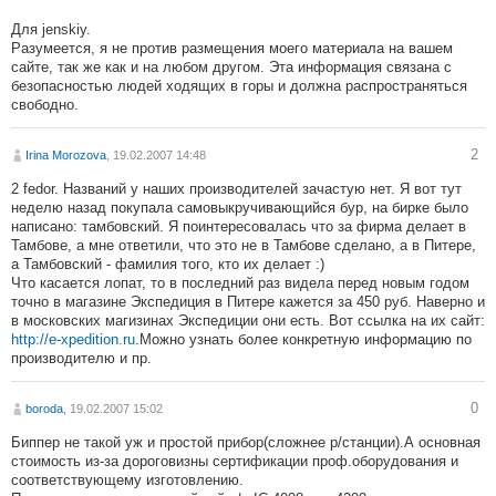
Для jenskiy.
Разумеется, я не против размещения моего материала на вашем
сайте, так же как и на любом другом. Эта информация связана с
безопасностью людей ходящих в горы и должна распространяться
свободно.
2
Irina Morozova
, 19.02.2007 14:48
2 fedor. Названий у наших производителей зачастую нет. Я вот тут
неделю назад покупала самовыкручивающийся бур, на бирке было
написано: тамбовский. Я поинтересовалась что за фирма делает в
Тамбове, а мне ответили, что это не в Тамбове сделано, а в Питере,
а Тамбовский - фамилия того, кто их делает :)
Что касается лопат, то в последний раз видела перед новым годом
точно в магазине Экспедиция в Питере кажется за 450 руб. Наверно и
в московских магизинах Экспедиции они есть. Вот ссылка на их сайт:
http://e-xpedition.ru
.Можно узнать более конкретную информацию по
производителю и пр.
0
boroda
, 19.02.2007 15:02
Биппер не такой уж и простой прибор(сложнее р/станции).А основная
стоимость из-за дороговизны сертификации проф.оборудования и
соответствующему изготовлению.