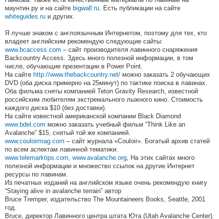
маунтин.ру и на сайте
bigwall.ru
. Есть публикации на сайте
whiteguides.ru
и других.
Я лучше знаком с англоязычным Интернетом, поэтому для тех, кто
владеет английским рекомендую следующие сайты:
www.bcaccess.com
– сайт производителя лавинного снаряжения
Backcountry Access. Здесь много полезной информации, в том
числе, обучающие презентации в Power Point.
На сайте
http://www.thebackcountry.net/
можно заказать 2 обучающих
DVD (оба диска примерно на 25минут) по тактике поиска в лавинах.
Оба фильма сняты компанией Teton Gravity Research, известной
российским любителям экстремального лыжного кино. Стоимость
каждого диска $10 (без доставки).
На сайте известной американской компании Black Diamond
www.bdel.com
можно заказать учебный фильм “Think Like an
Avalanche” $15, снятый той же компанией.
www.couloirmag.com
– сайт журнала «Couloir». Богатый архив статей
по всем аспектам лавинной тематики.
www.telemarktips.com
,
www.avalanche.org
, На этих сайтах много
полезной информации и множество ссылок на другие Интернет
ресурсы по лавинам.
Из печатных изданий на английском языке очень рекомендую книгу
“Staying alive in avalanche terrain” автор
Bruce Tremper, издательство The Mountaineers Books, Seattle, 2001
год.
Bruce, директор Лавинного центра штата Юта (Utah Avalanche Center).