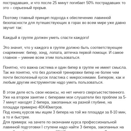
пострадавших, и что после 25 минут погибает 50% пострадавших то
это – серьезный прорыв.
Поэтому главный принцип подхода к обеспечению лавинной
безопасности для путешествующих в горах во всем мире уже давно
звучит так:
Каждый в группе должен уметь спасти каждого!
Это значит, что у каждого в группе должно быть соответствующее
снаряжение: бипер, зонд, лопата, аптечка первой помощи. И самое
главное – умение всем этим пользоваться.
Понятно, что важна система и один бипер в группе не имеет смысла.
Так же понятно, что без должной тренировки бипер не более чем
почти бесполезный кусок пластика с микросхемами. Бипером, как и
любым другим инструментом надо уметь пользоваться.
В этом деле есть свои нюансы, но нет ничего сверхъестественного.
Уже на втором занятии с биперами мои слушатели без проблем за 5-
7 минут находят 2 бипера, закопанных на разной глубине, на
площади примерно 40Х40метров.
Под конец курсов мы ищем 3 бипера на той же площади за 8-10 мин,
а то и быстрее.
Для примера: на зачете по окончании курса профессиональной
лавинной подготовки I ступени надо найти З бипера, закопанных на