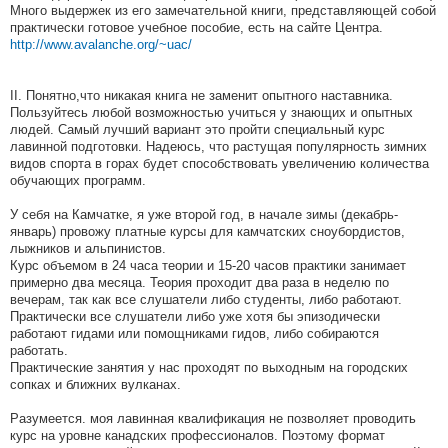
Много выдержек из его замечательной книги, представляющей собой
практически готовое учебное пособие, есть на сайте Центра.
http://www.avalanche.org/~uac/
II. Понятно,что никакая книга не заменит опытного наставника.
Пользуйтесь любой возможностью учиться у знающих и опытных
людей. Самый лучший вариант это пройти специальный курс
лавинной подготовки. Надеюсь, что растущая популярность зимних
видов спорта в горах будет способствовать увеличению количества
обучающих программ.
У себя на Камчатке, я уже второй год, в начале зимы (декабрь-
январь) провожу платные курсы для камчатских сноубордистов,
лыжников и альпинистов.
Курс объемом в 24 часа теории и 15-20 часов практики занимает
примерно два месяца. Теория проходит два раза в неделю по
вечерам, так как все слушатели либо студенты, либо работают.
Практически все слушатели либо уже хотя бы эпизодически
работают гидами или помощниками гидов, либо собираются
работать.
Практические занятия у нас проходят по выходным на городских
сопках и ближних вулканах.
Разумеется. моя лавинная квалификация не позволяет проводить
курс на уровне канадских профессионалов. Поэтому формат