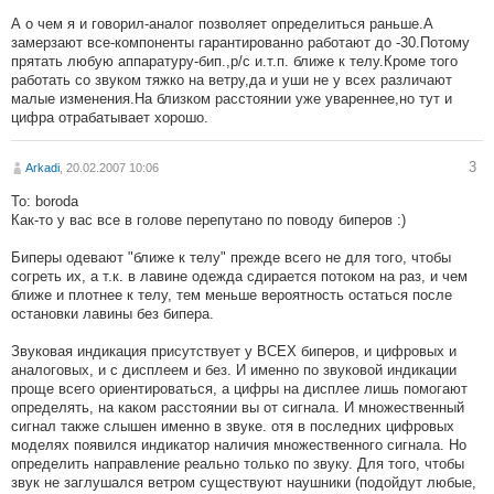
А о чем я и говорил-аналог позволяет определиться раньше.А
замерзают все-компоненты гарантированно работают до -30.Потому
прятать любую аппаратуру-бип.,р/с и.т.п. ближе к телу.Кроме того
работать со звуком тяжко на ветру,да и уши не у всех различают
малые изменения.На близком расстоянии уже увареннее,но тут и
цифра отрабатывает хорошо.
3
Arkadi
, 20.02.2007 10:06
To: boroda
Как-то у вас все в голове перепутано по поводу биперов :)
Биперы одевают "ближе к телу" прежде всего не для того, чтобы
согреть их, а т.к. в лавине одежда сдирается потоком на раз, и чем
ближе и плотнее к телу, тем меньше вероятность остаться после
остановки лавины без бипера.
Звуковая индикация присутствует у ВСЕХ биперов, и цифровых и
аналоговых, и с дисплеем и без. И именно по звуковой индикации
проще всего ориентироваться, а цифры на дисплее лишь помогают
определять, на каком расстоянии вы от сигнала. И множественный
сигнал также слышен именно в звуке. отя в последних цифровых
моделях появился индикатор наличия множественного сигнала. Но
определить направление реально только по звуку. Для того, чтобы
звук не заглушался ветром существуют наушники (подойдут любые,