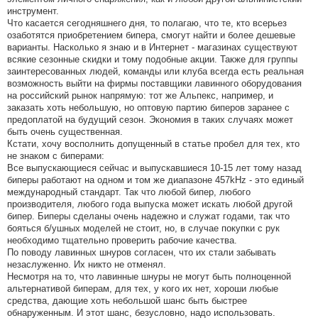
инструмент.
Что касается сегодняшнего дня, то полагаю, что те, кто всерьез
озаботятся приобретением бипера, смогут найти и более дешевые
варианты. Насколько я знаю и в Интернет - магазинах существуют
всякие сезонные скидки и тому подобные акции. Также для группы
заинтересованных людей, команды или клуба всегда есть реальная
возможность выйти на фирмы поставщики лавинного оборудования
на российский рынок напрямую: тот же Альпекс, например, и
заказать хоть небольшую, но оптовую партию биперов заранее с
предоплатой на будущий сезон. Экономия в таких случаях может
быть очень существенная.
Кстати, хочу восполнить допущенный в статье пробел для тех, кто
не знаком с биперами:
Все выпускающиеся сейчас и выпускавшиеся 10-15 лет тому назад
биперы работают на одном и том же диапазоне 457kHz - это единый
международный стандарт. Так что любой бипер, любого
производителя, любого года выпуска может искать любой другой
бипер. Биперы сделаны очень надежно и служат годами, так что
бояться б/ушных моделей не стоит, но, в случае покупки с рук
необходимо тщательно проверить рабочие качества.
По поводу лавинных шнуров согласен, что их стали забывать
незаслуженно. Их никто не отменял.
Несмотря на то, что лавинные шнуры не могут быть полноценной
альтернативой биперам, для тех, у кого их нет, хороши любые
средства, дающие хоть небольшой шанс быть быстрее
обнаруженным. И этот шанс, безусловно, надо использовать.