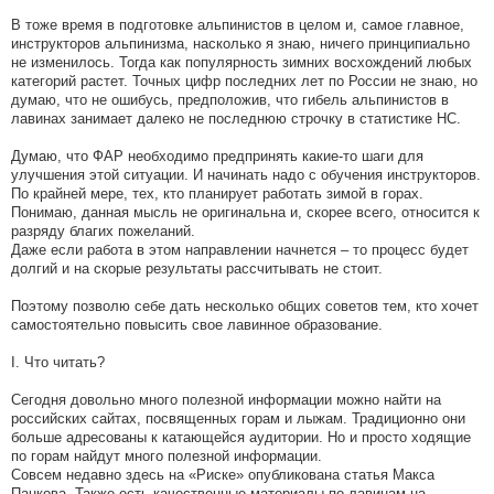
В тоже время в подготовке альпинистов в целом и, самое главное,
инструкторов альпинизма, насколько я знаю, ничего принципиально
не изменилось. Тогда как популярность зимних восхождений любых
категорий растет. Точных цифр последних лет по России не знаю, но
думаю, что не ошибусь, предположив, что гибель альпинистов в
лавинах занимает далеко не последнюю строчку в статистике НС.
Думаю, что ФАР необходимо предпринять какие-то шаги для
улучшения этой ситуации. И начинать надо с обучения инструкторов.
По крайней мере, тех, кто планирует работать зимой в горах.
Понимаю, данная мысль не оригинальна и, скорее всего, относится к
разряду благих пожеланий.
Даже если работа в этом направлении начнется – то процесс будет
долгий и на скорые результаты рассчитывать не стоит.
Поэтому позволю себе дать несколько общих советов тем, кто хочет
самостоятельно повысить свое лавинное образование.
I. Что читать?
Сегодня довольно много полезной информации можно найти на
российских сайтах, посвященных горам и лыжам. Традиционно они
больше адресованы к катающейся аудитории. Но и просто ходящие
по горам найдут много полезной информации.
Совсем недавно здесь на «Риске» опубликована статья Макса
Панкова. Также есть качественные материалы по лавинам на