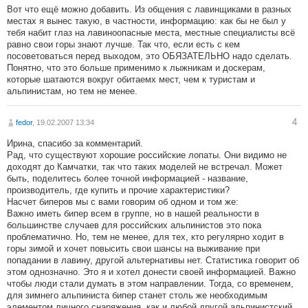
Вот что ещё можно добавить. Из общения с лавинщиками в разных
местах я вынес такую, в частности, информацию: как бы не был у
тебя набит глаз на лавиноопасные места, местные специалисты всё
равно свои горы знают лучше. Так что, если есть с кем
посоветоваться перед выходом, это ОБЯЗАТЕЛЬНО надо сделать.
Понятно, что это больше применимо к лыжникам и доскерам,
которые шатаются вокруг обитаемх мест, чем к туристам и
альпинистам, но тем не менее.
4
fedor
, 19.02.2007 13:34
Ирина, спасибо за комментарий.
Рад, что существуют хорошие российские лопаты. Они видимо не
доходят до Камчатки, так что таких моделей не встречал. Может
быть, поделитесь более точной информацией - название,
производитель, где купить и прочие характеристики?
Насчет биперов мы с вами говорим об одном и том же:
Важно иметь бипер всем в группе, но в нашей реальности в
большинстве случаев для российских альпинистов это пока
проблематично. Но, тем не менее, для тех, кто регулярно ходит в
горы зимой и хочет повысить свои шансы на выживание при
попадании в лавину, другой альтернативы нет. Статистика говорит об
этом однозначно. Это я и хотел донести своей информацией. Важно
чтобы люди стали думать в этом направлении. Тогда, со временем,
для зимнего альпиниста бипер станет столь же необходимым
элементом личного снаряжения, как и любой другой альпинистский