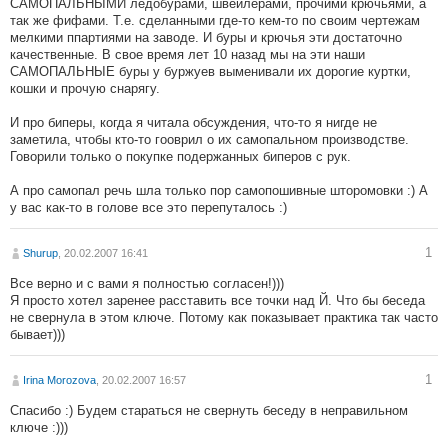
САМОПАЛЬНЫМИ ледобурами, швейлерами, прочими крючьями, а
так же фифами. Т.е. сделанными где-то кем-то по своим чертежам
мелкими ппартиями на заводе. И буры и крючья эти достаточно
качественные. В свое время лет 10 назад мы на эти наши
САМОПАЛЬНЫЕ буры у буржуев выменивали их дорогие куртки,
кошки и прочую снарягу.
И про биперы, когда я читала обсуждения, что-то я нигде не
заметила, чтобы кто-то гооврил о их самопальном производстве.
Говорили только о покупке подержанных биперов с рук.
А про самопал речь шла только пор самопошивные шторомовки :) А
у вас как-то в голове все это перепуталось :)
1
Shurup
, 20.02.2007 16:41
Все верно и с вами я полностью согласен!)))
Я просто хотел заренее расставить все точки над Й. Что бы беседа
не свернула в этом ключе. Потому как показывает практика так часто
бывает)))
1
Irina Morozova
, 20.02.2007 16:57
Спасибо :) Будем стараться не свернуть беседу в неправильном
ключе :)))