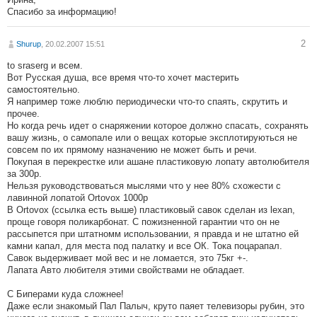
Спасибо за информацию!
2
Shurup
, 20.02.2007 15:51
to sraserg и всем.
Вот Русская душа, все время что-то хочет мастерить
самостоятельно.
Я например тоже люблю периодически что-то спаять, скрутить и
прочее.
Но когда речь идет о снаряжении которое должно спасать, сохранять
вашу жизнь, о самопале или о вещах которые эксплотируються не
совсем по их прямому назначению не может быть и речи.
Покупая в перекрестке или ашане пластиковую лопату автолюбителя
за 300р.
Нельзя руководствоваться мыслями что у нее 80% схожести с
лавинной лопатой Ortovox 1000р
В Ortovox (ссылка есть выше) пластиковый савок сделан из lexan,
проще говоря поликарбонат. С пожизненной гарантии что он не
рассыпется при штатномм использовании, я правда и не штатно ей
камни капал, для места под палатку и все ОК. Тока поцарапал.
Савок выдерживает мой вес и не ломается, это 75кг +-.
Лапата Авто любителя этими свойствами не обладает.
С Биперами куда сложнее!
Даже если знакомый Пал Палыч, круто паяет телевизоры рубин, это