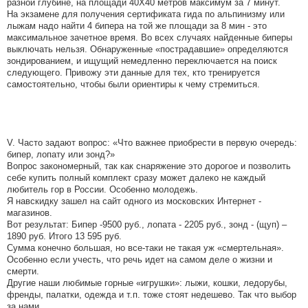
разной глубине, на площади 40Х40 метров максимум за 7 минут.
На экзамене для получения сертификата гида по альпинизму или
лыжам надо найти 4 бипера на той же площади за 8 мин - это
максимальное зачетное время. Во всех случаях найденные биперы
выключать нельзя. Обнаруженные «пострадавшие» определяются
зондированием, и ищущий немедленно переключается на поиск
следующего. Привожу эти данные для тех, кто тренируется
самостоятельно, чтобы были ориентиры к чему стремиться.
V. Часто задают вопрос: «Что важнее приобрести в первую очередь:
бипер, лопату или зонд?»
Вопрос закономерный, так как снаряжение это дорогое и позволить
себе купить полный комплект сразу может далеко не каждый
любитель гор в России. Особенно молодежь.
Я навскидку зашел на сайт одного из московских Интернет -
магазинов.
Вот результат: Бипер -9500 руб., лопата - 2205 руб., зонд - (щуп) –
1890 руб. Итого 13 595 руб.
Сумма конечно большая, но все-таки не такая уж «смертельная».
Особенно если учесть, что речь идет на самом деле о жизни и
смерти.
Другие наши любимые горные «игрушки»: лыжи, кошки, ледорубы,
френды, палатки, одежда и т.п. тоже стоят недешево. Так что выбор
за нами.