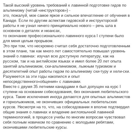
Такой высокий уровень требований к лавинной подготовке гидов по
альпинизму (читай «инструкторов») -
это, пожалуй, мое самое яркое и сильное впечатление от обучения в
Канаде. Если по другим аспектам гидовской и инструкторской
работы я не узнал ничего принципиально нового – речь шла в
основном о деталях и нюансах,
то окончание профессионального лавинного курса I ступени было
для меня целым прорывом.
Это при том, что нескромно считал себя достаточно подготовленным
в этом плане, так как много лет самостоятельно повышал уровень
знаний о лавинах: изучал всю доступную литературу, как на
русском, так и на английском языках и имел более 20 лет опыта
занятий альпинизмом, ски-альпинизмом, лыжным туризмом и
десятилетний опыт работы гидом по альпинизму ски-туру и хели-ски.
Разумеется за эти годы накопился и опыт
непосредственного«общения» с лавинами.
Вместе с двумя 35 летними канадцами я был допущен на курс I
ступени на основании собеседования, без окончания любительского
курса. Такие исключения иногда делаются для опытных альпинистов
и горнолыжников, не окончивших официальных любительских
курсов. Несмотря на то, что, на собеседовании я вполне подтвердил
общие знания о лавинах и владение англоязычной лавинной
терминологией, в процессе учебы по многим вопросам чувствовал
себя полным новичком по сравнению с молодыми ребятами,
окончившими любительские курсы.