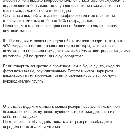
любой точке и высокопрофессиональной спасательной службой, в
подавляющем большинстве случаев спасатели оказываются на
месте схода лавины слишком поздно.
Согласно западной статистике профессиональные спасатели
откапывают живыми не более 15% пострадавших.
Полагаю, что аналогичные данные по России выглядят совсем
неутешительно.
III. Последняя строчка приведенной статистики говорит о том, что в
90% случаев в срыве лавины виноваты не туры, хотя и такое
возможно, а неправильные действия либо самих пострадавших, либо
их товарищей по группе, либо руководителя.
Если говорить конкретно о происшедшем в Адыр-су, то, судя по
фотоматериалам, опубликованным Foxtrot и нитке маршрута
нанесенной Ю.И. Порохней, налицо неправильный выбор пути
руководителем группы.
Отсюда вывод, что самый главный резерв повышения лавинной
безопасности всех путешествующих в горах находиться в их
собственных руках.
Но для того, чтобы задействовать этот резерв, необходимы
определенные знания и умения.