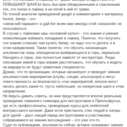
ПОВЫШАЮТ ШАНСЫ быть быстрее обнаруженными и спасенными
тех, кто попал в лавину и не погиб в ней от травм.
По точной аналогии приведенной gaugin в комментариях к материалу
foxtrot, бипер – это
«запасной парашют» и дай бог всем нам никогда этой «запаской» не
пользоваться.
В случае с лавинами наш «основной купол» - это знания и умения
позволяющие избежать попадания в лавину. Понятно, что получить
эти знания сложнее чем купить бипер, но надо что-то делать и в
этом направлении. Также понятно, что обучить начинающих
альпинистов лишь эпизодически выбирающихся в горы, нереально.
Находясь в горах, они полностью зависят от инструктора. Люди,
поехавшие зимой в горы вправе рассчитывать, что обучать и водить
на маршруты их будут грамотные специалисты.
Думаю, что те организации, которые организуют и проводят зимние
альпинистские мероприятия (клубы, секции, альплагеря) и несут
ответственность за безопасность этих мероприятий, вполне могут
начать делать какие-то, пусть небольшие, но конкретные шаги в этом
направлении.
Не берусь давать советы, но мне представляется вполне реальным
проведение лавинного семинара для инструкторов в Приэльбрусье,
где есть профессионалы, проводящие курсы для любителей
внетрассового катания. Даже если пригласить этих людей в лагерь
для одной – двух лекций перед инструкторами и участниками,
собравшимися на зимние восхождения – это уже что-то.
Судя по публикациям, альпинисты сейчас активно осваивают зимние