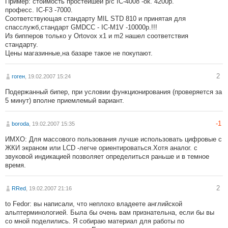
Пример: стоимость простейшей р/с IC-4008 -ок. 4200р.
професс. IC-F3 -7000.
Соответствующая стандарту MIL STD 810 и принятая для
спасслужб,стандарт GMDCC - IC-M1V -10000р.!!!
Из бипперов только у Ortovox x1 и m2 нашел соответствия
стандарту.
Цены магазинные,на базаре такое не покупают.
2
гоген
, 19.02.2007 15:24
Подержанный бипер, при условии функционирования (проверяется за
5 минут) вполне приемлемый вариант.
-1
boroda
, 19.02.2007 15:35
ИМХО: Для массового пользования лучше использовать цифровые с
ЖКИ экраном или LCD -легче ориентироваться.Хотя аналог. с
звуковой индикацией позволяет определиться раньше и в темное
время.
2
RRed
, 19.02.2007 21:16
to Fedor: вы написали, что неплохо владеете английской
альптерминологией. Была бы очень вам признательна, если бы вы
со мной поделились. Я собираю материал для работы по