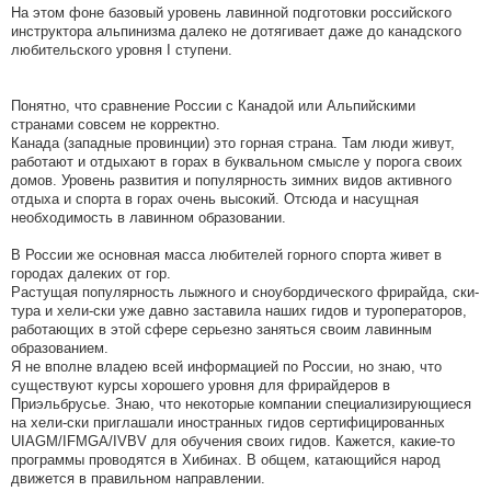
На этом фоне базовый уровень лавинной подготовки российского
инструктора альпинизма далеко не дотягивает даже до канадского
любительского уровня I ступени.
Понятно, что сравнение России с Канадой или Альпийскими
странами совсем не корректно.
Канада (западные провинции) это горная страна. Там люди живут,
работают и отдыхают в горах в буквальном смысле у порога своих
домов. Уровень развития и популярность зимних видов активного
отдыха и спорта в горах очень высокий. Отсюда и насущная
необходимость в лавинном образовании.
В России же основная масса любителей горного спорта живет в
городах далеких от гор.
Растущая популярность лыжного и сноубордического фрирайда, ски-
тура и хели-ски уже давно заставила наших гидов и туроператоров,
работающих в этой сфере серьезно заняться своим лавинным
образованием.
Я не вполне владею всей информацией по России, но знаю, что
существуют курсы хорошего уровня для фрирайдеров в
Приэльбрусье. Знаю, что некоторые компании специализирующиеся
на хели-ски приглашали иностранных гидов сертифицированных
UIAGM/IFMGA/IVBV для обучения своих гидов. Кажется, какие-то
программы проводятся в Хибинах. В общем, катающийся народ
движется в правильном направлении.