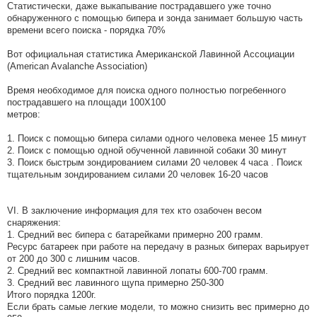
Статистически, даже выкапывание пострадавшего уже точно
обнаруженного с помощью бипера и зонда занимает большую часть
времени всего поиска - порядка 70%
Вот официальная статистика Американской Лавинной Ассоциации
(American Avalanche Association)
Время необходимое для поиска одного полностью погребенного
пострадавшего на площади 100Х100
метров:
1. Поиск с помощью бипера силами одного человека менее 15 минут
2. Поиск с помощью одной обученной лавинной собаки 30 минут
3. Поиск быстрым зондированием силами 20 человек 4 часа . Поиск
тщательным зондированием силами 20 человек 16-20 часов
VI. В заключение информация для тех кто озабочен весом
снаряжения:
1. Средний вес бипера с батарейками примерно 200 грамм.
Ресурс батареек при работе на передачу в разных биперах варьирует
от 200 до 300 с лишним часов.
2. Средний вес компактной лавинной лопаты 600-700 грамм.
3. Средний вес лавинного щупа примерно 250-300
Итого порядка 1200г.
Если брать самые легкие модели, то можно снизить вес примерно до