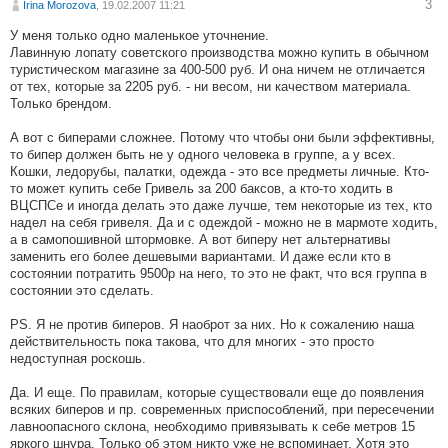
3
Irina Morozova
, 19.02.2007 11:21
У меня только одно маленькое уточнение.
Лавинную лопату советского производства можно купить в обычном
туристическом магазине за 400-500 руб. И она ничем не отличается
от тех, которые за 2205 руб. - ни весом, ни качеством материала.
Только брендом.
А вот с биперами сложнее. Потому что чтобы они были эффективны,
то бипер должен быть не у одного человека в группе, а у всех.
Кошки, ледорубы, палатки, одежда - это все предметы личные. Кто-
то может купить себе Гривель за 200 баксов, а кто-то ходить в
ВЦСПСе и иногда делать это даже лучше, тем некоторые из тех, кто
надел на себя гривеля. Да и с одеждой - можно не в мармоте ходить,
а в самопошивной штормовке. А вот биперу нет альтернативы
заменить его более дешевыми вариантами. И даже если кто в
состоянии потратить 9500р на него, то это не факт, что вся группа в
состоянии это сделать.
PS. Я не против биперов. Я наоброт за них. Но к сожалению наша
действительность пока такова, что для многих - это просто
недоступная роскошь.
Да. И еще. По правилам, которые существовали еще до появления
всяких биперов и пр. современных приспособлений, при пересечении
лавноопасного склона, необходимо привязывать к себе метров 15
яркого шнура. Только об этом никто уже не вспоминает. Хотя это