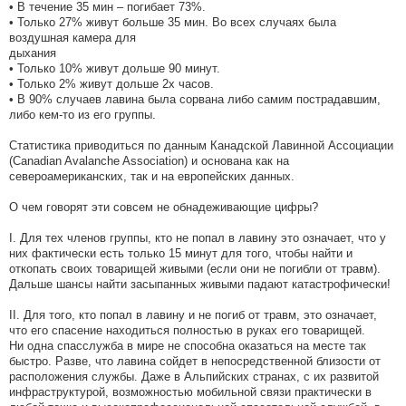
• В течение 35 мин – погибает 73%.
• Только 27% живут больше 35 мин. Во всех случаях была
воздушная камера для
дыхания
• Только 10% живут дольше 90 минут.
• Только 2% живут дольше 2х часов.
• В 90% случаев лавина была сорвана либо самим пострадавшим,
либо кем-то из его группы.
Статистика приводиться по данным Канадской Лавинной Ассоциации
(Canadian Avalanche Association) и основана как на
североамериканских, так и на европейских данных.
О чем говорят эти совсем не обнадеживающие цифры?
I. Для тех членов группы, кто не попал в лавину это означает, что у
них фактически есть только 15 минут для того, чтобы найти и
откопать своих товарищей живыми (если они не погибли от травм).
Дальше шансы найти засыпанных живыми падают катастрофически!
II. Для того, кто попал в лавину и не погиб от травм, это означает,
что его спасение находиться полностью в руках его товарищей.
Ни одна спасслужба в мире не способна оказаться на месте так
быстро. Разве, что лавина сойдет в непосредственной близости от
расположения службы. Даже в Альпийских странах, с их развитой
инфраструктурой, возможностью мобильной связи практически в