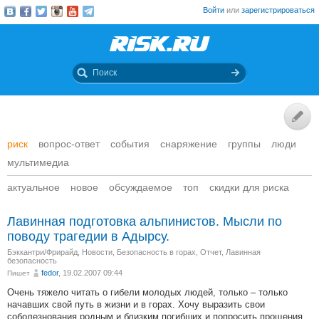
Войти
или
зарегистрироваться
риск
вопрос-ответ
события
снаряжение
группы
люди
мультимедиа
актуальное
новое
обсуждаемое
топ
скидки для риска
Лавинная подготовка альпинистов. Мысли по
поводу трагедии в Адырсу.
Бэккантри/Фрирайд
,
Новости
,
Безопасность в горах
,
Отчет
,
Лавинная
безопасность
fedor
, 19.02.2007 09:44
Пишет
Очень тяжело читать о гибели молодых людей, только – только
начавших свой путь в жизни и в горах. Хочу выразить свои
соболезнования родным и близким погибших и попросить прощения