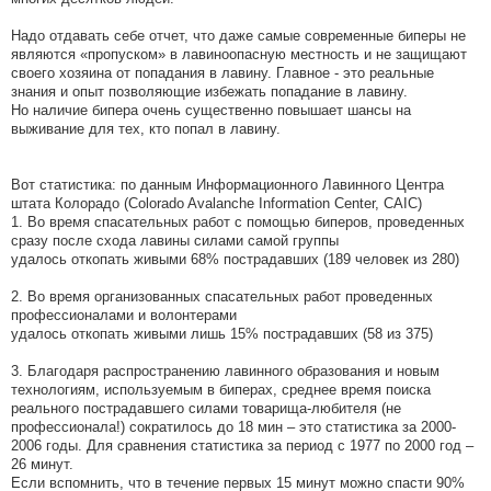
Надо отдавать себе отчет, что даже самые современные биперы не
являются «пропуском» в лавиноопасную местность и не защищают
своего хозяина от попадания в лавину. Главное - это реальные
знания и опыт позволяющие избежать попадание в лавину.
Но наличие бипера очень существенно повышает шансы на
выживание для тех, кто попал в лавину.
Вот статистика: по данным Информационного Лавинного Центра
штата Колорадо (Colorado Avalanche Information Center, CAIC)
1. Во время спасательных работ с помощью биперов, проведенных
сразу после схода лавины силами самой группы
удалось откопать живыми 68% пострадавших (189 человек из 280)
2. Во время организованных спасательных работ проведенных
профессионалами и волонтерами
удалось откопать живыми лишь 15% пострадавших (58 из 375)
3. Благодаря распространению лавинного образования и новым
технологиям, используемым в биперах, среднее время поиска
реального пострадавшего силами товарища-любителя (не
профессионала!) сократилось до 18 мин – это статистика за 2000-
2006 годы. Для сравнения статистика за период с 1977 по 2000 год –
26 минут.
Если вспомнить, что в течение первых 15 минут можно спасти 90%