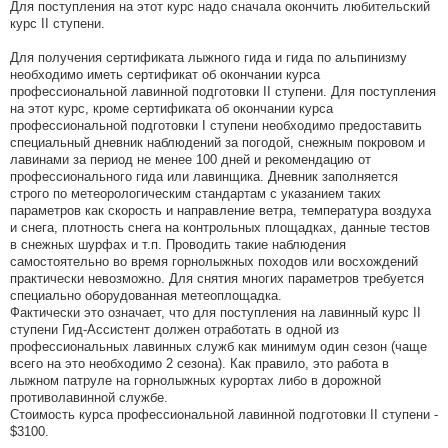
Для поступления на этот курс надо сначала окончить любительский
курс II ступени.
Для получения сертификата лыжного гида и гида по альпинизму
необходимо иметь сертификат об окончании курса
профессиональной лавинной подготовки II ступени. Для поступления
на этот курс, кроме сертификата об окончании курса
профессиональной подготовки I ступени необходимо предоставить
специальный дневник наблюдений за погодой, снежным покровом и
лавинами за период не менее 100 дней и рекомендацию от
профессионального гида или лавинщика. Дневник заполняется
строго по метеорологическим стандартам с указанием таких
параметров как скорость и направление ветра, температура воздуха
и снега, плотность снега на контрольных площадках, данные тестов
в снежных шурфах и т.п. Проводить такие наблюдения
самостоятельно во время горнолыжных походов или восхождений
практически невозможно. Для снятия многих параметров требуется
специально оборудованная метеоплощадка.
Фактически это означает, что для поступления на лавинный курс II
ступени Гид-Ассистент должен отработать в одной из
профессиональных лавинных служб как минимум один сезон (чаще
всего на это необходимо 2 сезона). Как правило, это работа в
лыжном патруле на горнолыжных курортах либо в дорожной
противолавинной службе.
Стоимость курса профессиональной лавинной подготовки II ступени -
$3100.