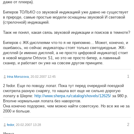
даже от плеера).
Биперов ТОЛЬКО со звуковой индикацией уже давно не существует
в природе, самые простые модели оснащены звуковой И световой
(стрелочной) индикацией.
Такж не понял, какая связь звуковой индикации и поисков в темноте?
Биперов с ЖК-дисплеями что-то я не припомню... Может, конечно, и
ошибаюсь, но сейчас индикаторы стоят только светодиодные. ЖК-
дисплей (и именно дисплей, а не просто цифровой индикатор) стоит
в новой модели Ortovox S1, но это не просто бипер, а лавинный
сканер, и работает он уже на совсем другом принципе.
1
Irina Morozova
, 20.02.2007 12:45
2 fedor. Еще по поводу лопат. Пока тут перед очередной поездкой
смотрела разную снарягу, то нашла вот еще не сильно дорогую
лопату в Шерпе:
http://www.sherpa.ru/catalog/shovels/12625/
за 980 р.
Вполне нормальная лопата без наворотов.
Она конечно подороже, чем можно найти советскую. Но все же не за
2000 и больше.
2
fedor
, 20.02.2007 13:28
Ирина,