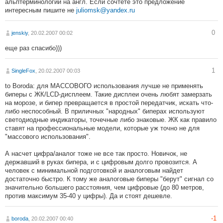
альптерминологии на англ. Если сочтете это предложение
интересным пишите не
juliomsk@yandex.ru
0
jenskiy
, 20.02.2007 00:02
еще раз спасибо)))
1
SingleFox
, 20.02.2007 00:03
to Boroda: для МАССОВОГО использования лучше не применять
биперы с ЖК/LCD-дисплеем. Такие дисплеи очень любят замерзать
на морозе, и бипер превращается в простой передатчик, искать что-
либо неспособный. В приличных "народных" биперах используют
светодиодные индикаторы, точечные либо знаковые. ЖК как правило
ставят на профессиональные модели, которые уж точно не для
"массового использования".
А насчет цифра/аналог тоже не все так просто. Новичок, не
державший в руках бипера, и с цифровым долго провозится. А
человек с минимальной подготовкой и аналоговым найдет
достаточно быстро. К тому же аналоговые биперы "берут" сигнал со
значительно большего расстояния, чем цифровые (до 80 метров,
против максимум 35-40 у цифры). Да и стоят дешевле.
-1
boroda
, 20.02.2007 00:40