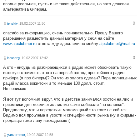
вполне реальная, пусть и не такая действенная, но зато дешевая
альтернатива биперам.
0
jenskiy
, 19.02.2007 11:50
спасибо за информацию, очень познавательно. Прошу Вашего
разрешения разместить данный материал у себя на сайте
www.alpclubmei.ru
ответа жду здесь или по мейлу
alpclubmei@mail.ru
0
israserg
, 19.02.2007 12:42
А кто - нибудь из разбирающихся в радио может обосновать такую
высокую стоимость этого на первый взгляд простейшего радио
прибора (я про биперы)? Он что из золота сделан? Пара полноценных
раций класса воки-токи и то меньше 100 долл. стоит.
Не понимаю...
Я вот тут вспомнил вдруг, что в детстве занимался охотой на лис и
приемники для ловли этих лис мы сами собирали "на коленке".
Предположу, что и передатчик маломощный это тоже не хай-тек.
Видимо вся проблема в узости и специфичности рынка (ну и фирмы -
продавцы тоже лапу накладывают)
1
yanzommer
, 19.02.2007 12:58