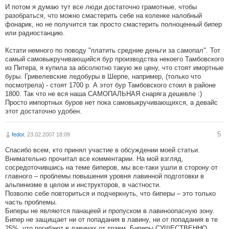
И потом я думаю тут все люди достаточно грамотные, чтобы
разобраться, что можно смастерить себе на коленке налобный
фонарик, но не получится так просто смастерить полноценный бипер
или радиостанцию.
Кстати немного по поводу "платить средние деньги за самопал". Тот
самый самовыкручивающийся бур производства некоего Тамбовского
из Питера, я купила за абсолютно такую же цену, что стоят имортные
буры. Гривелевские ледобуры в Шерпе, например, (только что
посмотрела) - стоят 1700 р. А этот бур Тамбовского стоил в районе
1800. Так что не вся наша САМОПАЛЬНАЯ снаряга дешевле :)
Просто импортных буров нет пока самовыкручивающихся, а девайс
этот достаточно удобен.
5
fedor
, 23.02.2007 18:09
Спасибо всем, кто принял участие в обсуждении моей статьи.
Внимательно прочитал все комментарии. На мой взгляд,
сосредоточившись на теме биперов, мы все-таки ушли в сторону от
главного – проблемы повышения уровня лавинной подготовки в
альпинизме в целом и инструкторов, в частности.
Позволю себе повториться и подчеркнуть, что биперы – это только
часть проблемы.
Биперы не являются панацеей и пропуском в лавиноопасную зону.
Бипер не защищает ни от попадания в лавину, ни от попадания в те
25%, что погибают в лавинах от травм. Биперы СУЩЕСТВЕННО