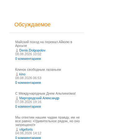
Обсуждаемое
Майский поход на перевал Айюлю в
Архызе
Denis.Dolgopolov
08.08.2026 10:02
0 комментариев
Клинок свободным лазаньем
kino
08.08.2026 06:53
0 комментариев
С Международным Днем Альпинизма!⁠
Миргородский Александр
07.08.2026 19:16
0 комментариев
Мы ответим нашим чадам правду, им не
все равно: «Удивительное рядом, но оно
запрещено!»
vilgeforts
04.08.2026 14:12
0 комментариев