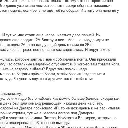
. Эта история очень показательна. Потому что повторяется она
. Это давно уже стало «естественным» среди обычных массовых
тся помочь, если речь не идет об их сборах. И этому они явно не у
. И тут ко мне стали еще напрашиваться двое парней. Их
ирался еще сводить 2А Виатау и все – больше никуда идти не
мол, сходим 2А, а на следующий день с вами на 2Б».
ах ливень, гроза, все по палаткам спрятались. И вдруг в мою
вернулись, которые завтра с нами собирались пойти. Они прибежали
ому что остальные медленно спускаются. У кого-то там травма ноги.
 ним на встречу выйдем? Вдруг там помочь надо.
сменов те бегунки пример брали, чтобы бросить отделение и
ать, дабы успеть наутро с другими так же «сбегать».
 альпинизму.
 условиям надо было набрать как можно больше баллов, сходив как
й день был для команд решающим, каждый день на счету.
ноярск-4 на Даларе произошло ЧП, то не дожидаясь и не расчитывая
огорные отряды, тут же в базовом лагере под Даларом
ей и участников команд Питера, Иркутска и Башкирии, которые на
ере и планировали собственные выходы.
м леднике под Мамиссон сбегать в 20-ти минутах ходьбы от лагеря.