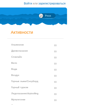
Войти
или
зарегистрироваться
Активности
Альпинизм
Древолазание
Слэклайн
Вело
Вода
Воздух
Горные лыжи/Сноуборд
Горный туризм
Ледолазание/drytoolling
Мультигонки