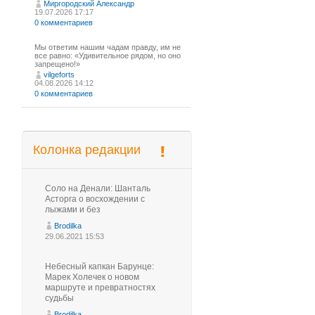
Миргородский Александр
19.07.2026 17:17
0 комментариев
Мы ответим нашим чадам правду, им не
все равно: «Удивительное рядом, но оно
запрещено!»
vilgeforts
04.08.2026 14:12
0 комментариев
Колонка редакции
Соло на Денали: Шанталь
Асторга о восхождении с
лыжами и без
Brodilka
29.06.2021 15:53
Небесный капкан Барунце:
Марек Холечек о новом
маршруте и превратностях
судьбы
Brodilka