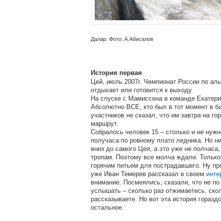
Далар. Фото: А.Абисалов
История первая
Цей, июль 2007г. Чемпионат России по ал
отдыхает или готовится к выходу.
На спуске с Мамиссона в команде Екатери
Абсолютно ВСЕ, кто был в тот момент в ба
участников не сказал, что им завтра на го
маршрут.
Собралось человек 15 – столько и не нужн
получаса по ровному плато ледника. Но ни
вниз до самого Цея, а это уже не полчаса
тропам. Поэтому все молча ждали. Только
горячим питьем для пострадавшего. Ну про
уже Иван Темерев рассказал в своем
инте
внимание. Посмеялись, сказали, что не по
услышать – сколько раз отжимаетесь, ско
рассказываете. Но вот эта история горазд
остальное.