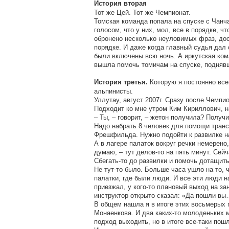
История вторая
Тот же Цей. Тот же Чемпионат.
Томская команда попала на спуске с Чанча
голосом, что у них, мол, все в порядке, 
обронено несколько неуловимых фраз, дост
порядке. И даже когда главный судья дал 
были включены всю ночь. А иркутская ком
вышла помочь томичам на спуске, поднявш
Которую я постоянно все
История третья.
альпинисты.
Уллутау, август 2007г. Сразу после Чемпи
Подходит ко мне утром Ким Кириллович, н
– Ты, – говорит, – жетон получила? Получ
Надо набрать 8 человек для помощи транс
Фрешфильда. Нужно подойти к развилке на
А в лагере палаток вокруг речки немерено,
думаю, – тут делов-то на пять минут. Сей
Сбегать-то до развилки и помочь дотащить
Не тут-то было. Больше часа ушло на то,
палатки, где были люди. И все эти люди на
приезжал, у кого-то плановый выход на зан
инструктор открыто сказал: «Да пошли вы…
В общем нашла я в итоге этих восьмерых 
Монаенкова. И два каких-то молоденьких м
подход выходить, но в итоге все-таки пош