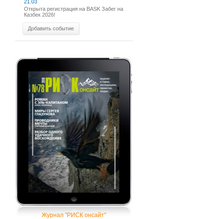
21.03
Открыта регистрация на BASK Забег на
Казбек 2026!
Добавить событие
Журнал "РИСК онсайт"