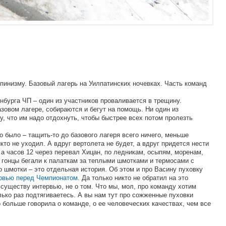
ьпинизму. Базовый лагерь на Уилпатинских ночевках. Часть команд
нбурга ЧП – один из участников проваливается в трещину.
зовом лагере, собираются и бегут на помощь. Ни один из
ру, что им надо отдохнуть, чтобы быстрее всех потом пролезть
о было – тащить-то до базового лагеря всего ничего, меньше
кто не уходил. А вдруг вертолета не будет, а вдруг придется нести
, а часов 12 через перевал Хицан, по ледникам, осыпям, моренам,
 гонцы бегали к палаткам за теплыми шмотками и термосами с
 шмотки – это отдельная история. Об этом и про Васину пуховку
рвью перед Чемпионатом
. Да только никто не обратил на это
 существу интервью, не о том. Что мы, мол, про команду хотим
лько раз подтягиваетесь. А вы нам тут про сожженные пуховки
о больше говорила о команде, о ее человеческих качествах, чем все