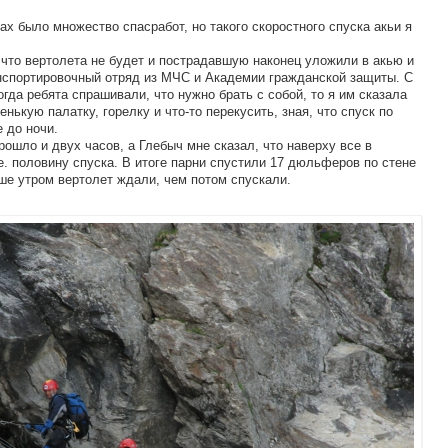
зах было множество спасработ, но такого скоростного спуска акьи я
 что вертолета не будет и пострадавшую наконец уложили в акью и
анспортировочный отряд из МЧС и Академии гражданской защиты. С
огда ребята спрашивали, что нужно брать с собой, то я им сказала
нькую палатку, горелку и что-то перекусить, зная, что спуск по
 до ночи.
рошло и двух часов, а Глебыч мне сказал, что наверху все в
е. половину спуска. В итоге парни спустили 17 дюльферов по стене
ьше утром вертолет ждали, чем потом спускали.