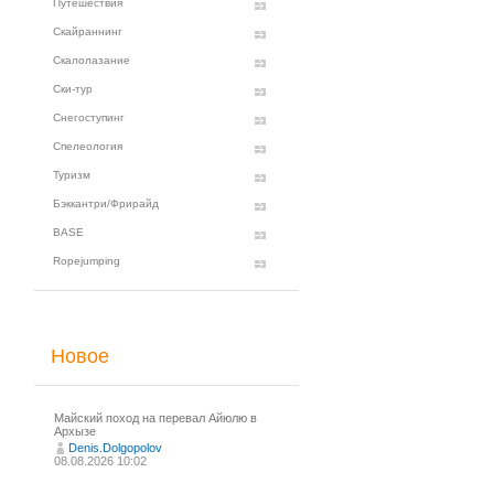
Путешествия
Скайраннинг
Скалолазание
Ски-тур
Снегоступинг
Спелеология
Туризм
Бэккантри/Фрирайд
BASE
Ropejumping
Новое
Майский поход на перевал Айюлю в
Архызе
Denis.Dolgopolov
08.08.2026 10:02