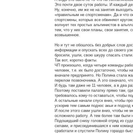
Это почти двое суток работы. И каждый де
Ну, конечно, им же не на занятия выходит
«правильным не спортсменам». Да и что о
спортсмены, которых все обвиняют кругом,
волнует тех простых альпинистов в альпл
тем, что у них свои планы, свои занятия, 
возвышенное.
Но и тут не обошлось без добрых слов д
информации и опускать всех до своего узк
бросили, ушли, свою шкуру спасать стали.
Так вот, коротко факты.
ЧП произошло, когда четыре команды работ
человек, т.е. их было достаточно, чтобы 
вначале предпринято. Но Полина стала жал
перелом позвоночника. А это означало, что
И будь там даже не 11 человек, а в два ра
Поэтому поставили палатку прямо там, где
требовалось кому-то оставаться, чтобы п
А остальные начали спуск вниз, чтобы про
ускорив тем самым поднос акьи и подход 
И после этого сами ушли вниз, чтобы не м
осложнило работу. А тем более там были 
Подошедший снизу головной отряд из суде
силами, и присоединившаяся к ним команд
сработали и спустили Полину гораздо быс