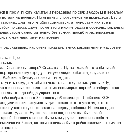
хи в грозу. И хоть капитан и передавал по связи бодрым и веселым
что встали на ночевку. Но опытных спортсменов не проведешь. Было
аточных для того, чтобы усомниться, а точно ли у них все в
отбой по связи, даже после этого многие рации в соседних командах
анда утром самостоятельно без всяких просьб и распоряжений
ись к ним навстречу на перевал.
м рассказываю, как очень показательную, каковы нынче массовые
оната в Цее.
ачспас.
ила. Спасатель теперь? Спасатель. Ну вот давай – отрабатывай.
портировочному отряду. Там уже люди работают, спускают с
 Райские и Кичкидарские и там ждать.
 ступить некуда, чтобы на чью-то палатку не наступить. «Ну, –
час я в первых же палатках этих восьмерых парней и наберу легко.
 не долго – до обеда управятся».
 чтобы набрать всего 8 человек добровольцев. Я обошла ВСЕ
ходили веские аргументы для отказа: кто-то уезжал, кто-то
ятия, у кого-то уже рюкзаки на подход собраны. И только один
 сами туда…». Ну не так, конечно, но смысл был такой.
парней. Половина из них были мои друзья, половина ребята
альчика из Киева, которые сначала было робко сказали, что им на
ли помочь.