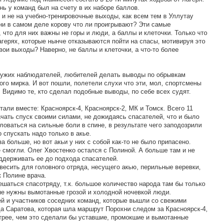
нь у команд был на счету в их наборе баллов.
ь и не на учебно-тренировочные выходы, как всем тем в Уллутау
ни в самом деле корову что ли проигрывают? Эти самые
 что для них важны не горы и люди, а баллы и клеточки. Только что
агерях, которые нынче отказываются пойти на спасы, мотивируя это
свои выходы? Наверно, не баллы и клеточки, а что-то более
осужих наблюдателей, любителей делать выводы по обрывкам
ого мирка. И вот пошли, полетели слухи что эти, мол, спортсмены
 Видимо те, кто сделал подобные выводы, по себе всех судят.
али вместе: Красноярск-4, Красноярск-2, МК и Томск. Всего 11
начать спуск своими силами, не дожидаясь спасателей, что и было
оваться на сильные боли в спине, в результате чего заподозрили
 спускать надо только в акье.
за больше, но вот акьи у них с собой как-то не было припасено.
 смогли. Олег Хвостенко остался с Полиной. А больше там и не
оддерживать ее до подхода спасателей.
весить для головного отряда, несущего акью, перильные веревки,
к Полине врача.
ешаться спасотряду, т.к. большое количество народа там бы только
не нужны вымотанные грозой и холодной ночевкой люди.
й и участников соседних команд, которые вышли со свежими
а Саратова, которая шла маршрут Порохни следом за Красноярск-4,
трее, чем это сделали бы уставшие, промокшие и вымотанные