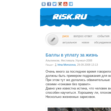
риск
вопрос-ответ
события
актуальное
новое
обсуждаемо
Баллы в уплату за жизнь
Альпинизм
,
Фестиваль Узункол-2008
Irina Morozova
, 29.09.2008 13:13
Пишет
Очень много за последнее время говорило
должны быть примером подражания для вс
При этом тут же делались обвинительные 
своими «гонками без правил».
Давно уже известна истина, что человек ви
способен научиться. Хорошему ли, плохому
Несколько жизненных зарисовок.