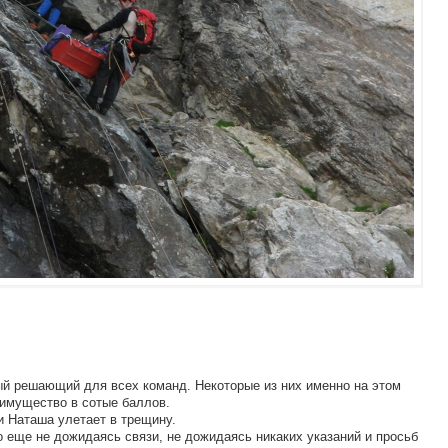
й решающий для всех команд. Некоторые из них именно на этом
еимущество в сотые баллов.
и Наташа улетает в трещину.
Но еще не дожидаясь связи, не дожидаясь никаких указаний и просьб