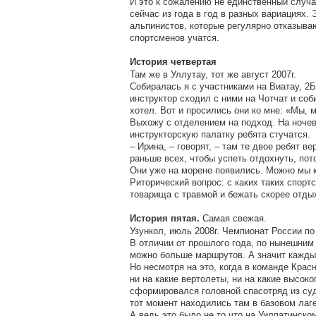
И это к сожалению не единственный случай
сейчас из года в год в разных вариациях
альпинистов, которые регулярно отказываю
спортсменов учатся.
История четвертая
Там же в Уллутау, тот же август 2007г.
Собиралась я с участниками на Виатау, 2Б
инструктор сходил с ними на Чотчат и соб
хотел. Вот и просились они ко мне: «Мы, 
Выхожу с отделением на подход. На ночевк
инструкторскую палатку ребята стучатся.
– Ирина, – говорят, – там те двое ребят 
раньше всех, чтобы успеть отдохнуть, пот
Они уже на морене появились. Можно мы к
Риторический вопрос: с каких таких спорт
товарища с травмой и бежать скорее отдых
Самая свежая.
История пятая.
Узункол, июль 2008г. Чемпионат России по
В отличии от прошлого года, по нынешним
можно больше маршрутов. А значит кажды
Но несмотря на это, когда в команде Крас
ни на какие вертолеты, ни на какие высок
сформировался головной спасотряд из суд
тот момент находились там в базовом лаг
А ведь это было не то что на Уилпатинско