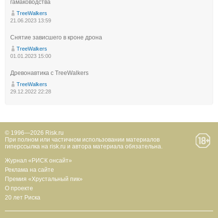
гамаководства
TreeWalkers
21.06.2023 13:59
Снятие зависшего в кроне дрона
TreeWalkers
01.01.2023 15:00
Древонавтика с TreeWalkers
TreeWalkers
29.12.2022 22:28
© 1996—2026 Risk.ru
При полном или частичном использовании материалов
гиперссылка на risk.ru и автора материала обязательна.
Журнал «РИСК онсайт»
Реклама на сайте
Премия «Хрустальный пик»
О проекте
20 лет Риска