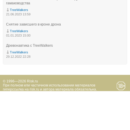
гамаководства
TreeWalkers
21.06.2023 13:59
Снятие зависшего в кроне дрона
TreeWalkers
01.01.2023 15:00
Древонавтика с TreeWalkers
TreeWalkers
29.12.2022 22:28
© 1996—2026 Risk.ru
При полном или частичном использовании материалов
гиперссылка на risk.ru и автора материала обязательна.
Журнал «РИСК онсайт»
Реклама на сайте
Премия «Хрустальный пик»
О проекте
20 лет Риска