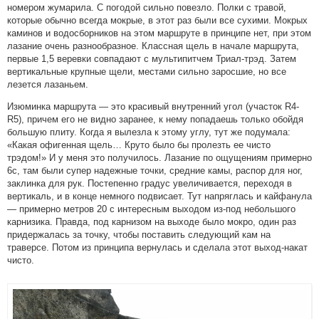
номером жумарила. С погодой сильно повезло. Полки с травой,
которые обычно всегда мокрые, в этот раз были все сухими. Мокрых
каминов и водосборников на этом маршруте в принципе нет, при этом
лазание очень разнообразное. Классная щель в начале маршрута,
первые 1,5 веревки совпадают с мультипитчем Триал-трэд. Затем
вертикальные крупные щели, местами сильно заросшие, но все
лезется лазаньем.
Изюминка маршрута — это красивый внутренний угол (участок R4-
R5), причем его не видно заранее, к нему попадаешь только обойдя
большую плиту. Когда я вылезла к этому углу, тут же подумала:
«Какая офигенная щель… Круто было бы пролезть ее чисто
трэдом!» И у меня это получилось. Лазание по ощущениям примерно
6с, там были супер надежные точки, средние камы, распор для ног,
заклинка для рук. Постепенно градус увеличивается, переходя в
вертикаль, и в конце немного подвисает. Тут напряглась и кайфанула
— примерно метров 20 с интересным выходом из-под небольшого
карнизика. Правда, под карнизом на выходе было мокро, один раз
придержалась за точку, чтобы поставить следующий кам на
траверсе. Потом из принципа вернулась и сделала этот выход-накат
чисто.