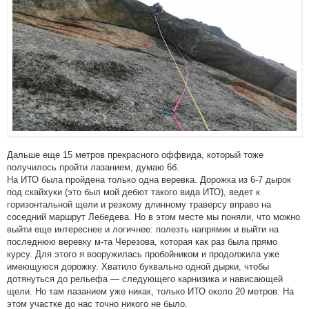
Дальше еще 15 метров прекрасного оффвида, который тоже
получилось пройти лазанием, думаю 6б.
На ИТО была пройдена только одна веревка. Дорожка из 6-7 дырок
под скайхуки (это был мой дебют такого вида ИТО), ведет к
горизонтальной щели и резкому длинному траверсу вправо на
соседний маршрут Лебедева. Но в этом месте мы поняли, что можно
выйти еще интереснее и логичнее: полезть напрямик и выйти на
последнюю веревку м-та Черезова, которая как раз была прямо
курсу. Для этого я вооружилась пробойником и продолжила уже
имеющуюся дорожку. Хватило буквально одной дырки, чтобы
дотянуться до рельефа — следующего карнизика и нависающей
щели. Но там лазанием уже никак, только ИТО около 20 метров. На
этом участке до нас точно никого не было.