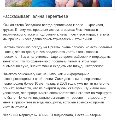
Рассказывает Галина Терентьева
Южная стена Звездного всегда привлекала к себе — красивая,
крутая. К тому же, прошлым летом, в рамках Чемпионата в
техническом классе и подготовки к нему, почти все маршруты юга
мы прошли, и уже давно присматривались к этой линии.
Застать хорошую погоду на Ергаках очень сложно, но есть большие
шансы, что за два дня без осадков эта часть стены хорошо
просохнет. Так и получилось. Еще во время заброски и подхода мы
заметили, что по сравнению с прошлым летом в этом году
аномально сухо, значит можно сходить что-нибудь интересное.
Никакого описания у нас не было, как и информации о
второпрохождениях этой линии. Сами девчонки, совершившие
первопроход более 10 лет назад, в 2009 году, уже почти ничего не
помнят, только то, что из снаряги нужны скайхуки. Ну и еще они
успокоили, что вроде ничего сверхъестественного там на маршруте
не было. Но линия визуально выглядит интересно — лазово, а у
меня в приоритете всегда маршруты, которые возможно пройти
чистым стилем.
Лезли мы маршрут 6ч 40мин. Я лидировала, Настя — вторым