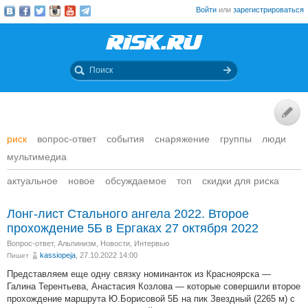
Войти
или
зарегистрироваться
риск
вопрос-ответ
события
снаряжение
группы
люди
мультимедиа
актуальное
новое
обсуждаемое
топ
скидки для риска
Лонг-лист Стального ангела 2022. Второе
прохождение 5Б в Ергаках 27 октября 2022
Вопрос-ответ
,
Альпинизм
,
Новости
,
Интервью
kassiopeja
, 27.10.2022 14:00
Пишет
Представляем еще одну связку номинанток из Красноярска —
Галина Терентьева, Анастасия Козлова — которые совершили второе
прохождение маршрута Ю.Борисовой 5Б на пик Звездный (2265 м) с