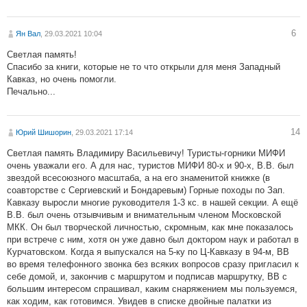
6
Ян Вал
, 29.03.2021 10:04
Светлая память!
Спасибо за книги, которые не то что открыли для меня Западный
Кавказ, но очень помогли.
Печально...
14
Юрий Шишорин
, 29.03.2021 17:14
Светлая память Владимиру Васильевичу! Туристы-горники МИФИ
очень уважали его. А для нас, туристов МИФИ 80-х и 90-х, В.В. был
звездой всесоюзного масштаба, а на его знаменитой книжке (в
соавторстве с Сергиевский и Бондаревым) Горные походы по Зап.
Кавказу выросли многие руководителя 1-3 кс. в нашей секции. А ещё
В.В. был очень отзывчивым и внимательным членом Московской
МКК. Он был творческой личностью, скромным, как мне показалось
при встрече с ним, хотя он уже давно был доктором наук и работал в
Курчатовском. Когда я выпускался на 5-ку по Ц-Кавказу в 94-м, ВВ
во время телефонного звонка без всяких вопросов сразу пригласил к
себе домой, и, закончив с маршрутом и подписав маршрутку, ВВ с
большим интересом спрашивал, каким снаряжением мы пользуемся,
как ходим, как готовимся. Увидев в списке двойные палатки из