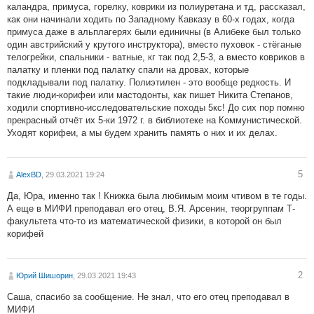
каландра, примуса, горелку, коврики из полиуретана и тд, рассказал,
как они начинали ходить по Западному Кавказу в 60-х годах, когда
примуса даже в альплагерях были единичны (в Алибеке был только
один австрийский у крутого инструктора), вместо пуховок - стёганые
телогрейки, спальники - ватные, кг так под 2,5-3, а вместо ковриков в
палатку и пленки под палатку спали на дровах, которые
подкладывали под палатку. Полиэтилен - это вообще редкость. И
такие люди-корифеи или мастодонты, как пишет Никита Степанов,
ходили спортивно-исследовательские походы 5кс! До сих пор помню
прекрасный отчёт их 5-ки 1972 г. в библиотеке на Коммунистической.
Уходят корифеи, а мы будем хранить память о них и их делах.
5
AlexBD
, 29.03.2021 19:24
Да, Юра, именно так ! Книжка была любимым моим чтивом в те годы.
А еще в МИФИ преподавал его отец, В.Я. Арсенин, теоргруппам Т-
факультета что-то из математической физики, в которой он был
корифей
2
Юрий Шишорин
, 29.03.2021 19:43
Саша, спасибо за сообщение. Не знал, что его отец преподавал в
МИФИ