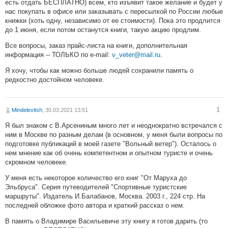
есть отдать БЕСПЛАТНО) всем, кто изъявит такое желание и будет у
нас покупать в офисе или заказывать с пересылкой по России любые
книжки (хоть одну, независимо от ее стоимости). Пока это продлится
до 1 июня, если потом останутся книги, такую акцию продлим.
Все вопросы, заказ прайс-листа на книги, дополнительная
информация -- ТОЛЬКО по e-mail:
v_veter@mail.ru
.
Я хочу, чтобы как можно больше людей сохранили память о
редкостно достойном человеке.
1
Mindelevitsh
, 30.03.2021 13:51
Я был знаком с В.Арсениным много лет и неоднократно встречался с
ним в Москве по разным делам (в основном, у меня были вопросы по
подготовке публикаций в моей газете "Вольный ветер"). Осталось о
нем мнение как об очень компетентном и опытном туристе и очень
скромном человеке.
У меня есть некоторое количество его книг "От Маруха до
Эльбруса". Серия путеводителей "Спортивные туристские
маршруты". Издатель И.Балабанов, Москва. 2003 г., 224 стр. На
последней обложке фото автора и краткий рассказ о нем.
В память о Владимире Васильевиче эту книгу я готов дарить (то