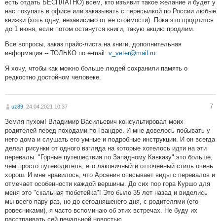
есть отдать БЕСПЛАТНО) всем, кто изъявит такое желание и будет у
нас покупать в офисе или заказывать с пересылкой по России любые
книжки (хоть одну, независимо от ее стоимости). Пока это продлится
до 1 июня, если потом останутся книги, такую акцию продлим.
Все вопросы, заказ прайс-листа на книги, дополнительная
информация -- ТОЛЬКО по e-mail:
v_veter@mail.ru
.
Я хочу, чтобы как можно больше людей сохранили память о
редкостно достойном человеке.
7
uz89
, 24.04.2021 10:37
Земля пухом! Владимир Васильевич консультировал моих
родителей перед походами по Гвандре. И мне довелось побывать у
него дома и слушать его умные и подробные инструкции. И он всегда
делал рисунки от одного взгляда на которые хотелось идти на эти
перевалы. "Горные путешествия по Западному Кавказу" это больше,
чем просто путеводитель, его лаконичный и отточенный стиль очень
хорош. И мне нравилось, что Арсенин описывает виды с перевалов и
отмечает особенности каждой вершины. До сих пор гора Куршо для
меня это "скальная тюбетейка"! Это было 35 лет назад и виделись
мы всего пару раз, но до сегодняшенего дня, с родителями (его
ровесниками), я часто вспоминаю об этих встречах. Не буду их
расстраивать сей печальной новостью...