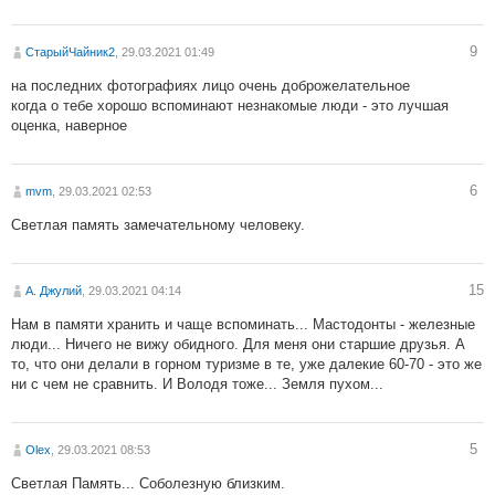
9
СтарыйЧайник2
, 29.03.2021 01:49
на последних фотографиях лицо очень доброжелательное
когда о тебе хорошо вспоминают незнакомые люди - это лучшая
оценка, наверное
6
mvm
, 29.03.2021 02:53
Светлая память замечательному человеку.
15
А. Джулий
, 29.03.2021 04:14
Нам в памяти хранить и чаще вспоминать... Мастодонты - железные
люди... Ничего не вижу обидного. Для меня они старшие друзья. А
то, что они делали в горном туризме в те, уже далекие 60-70 - это же
ни с чем не сравнить. И Володя тоже... Земля пухом...
5
Olex
, 29.03.2021 08:53
Светлая Память... Соболезную близким.