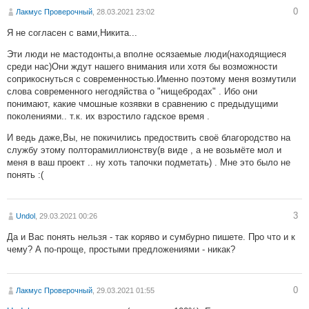
0
Лакмус Проверочный
, 28.03.2021 23:02
Я не согласен с вами,Никита...
Эти люди не мастодонты,а вполне осязаемые люди(находящиеся
среди нас)Они ждут нашего внимания или хотя бы возможности
соприкоснуться с современностью.Именно поэтому меня возмутили
слова современного негодяйства о "нищебродах" . Ибо они
понимают, какие чмошные козявки в сравнению с предыдущими
поколениями.. т.к. их взростило гадское время .
И ведь даже,Вы, не покичились предоствить своё благородство на
службу этому полторамиллионству(в виде , а не возьмёте мол и
меня в ваш проект .. ну хоть тапочки подметать) . Мне это было не
понять :(
3
Undol
, 29.03.2021 00:26
Да и Вас понять нельзя - так коряво и сумбурно пишете. Про что и к
чему? А по-проще, простыми предложениями - никак?
0
Лакмус Проверочный
, 29.03.2021 01:55