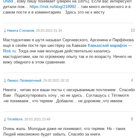
Undol
, кому пишу понимает (уверен на 100%). Если вас интересуют
детали пож...
https://risk.ru/blog/218992
...там много интересного и в
самом посте и в комментариях . Здесь это не к месту
10
Никита Степанов
, 29.03.2021 01:34
Мастодонтами я шутя называл Сергиевского, Арсенина и Парфёнова
ещё в своём посте про шестёрку на Кавказе
Кавказский марафон —
Risk.ru
. Тогда они нам молодым действительно казались
мастодонтами, как по огромному опыту так и по возрасту. Ничего не
вижу обидного в этом сравнении.
4
Лакмус Проверочный
, 29.03.2021 02:10
Никита , читаю все ваши посты с нескрываемым почтением . Спасибо
Вам . Подискутировать хочу , но не здесь . Соглашусь с Тётямотя
-не понимаем , что теряем . Добавлю... не дорожим ,что имеем.
8
ТётяМотя
, 28.03.2021 23:49
Очень жаль. Молодые даже не понимают, что теряем. Но - таких
Людей невозможно будет забыть. Спасибо за книги.