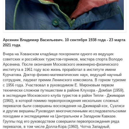
Арсенин Владимир Васильевич. 10 сентября 1938 года - 23 марта
.
2021 года
Вчера на Хованском кладбище похоронили одного из ведущих
советских и российских туристов-горников, мастера спорта Володю
Арсенина. После окончания Московского инженерно-физического
института в 1961 году всю жизнь проработал в институте имени
Курчатова. Доктор физико-математических наук, ведущий научный
сотрудник, лауреат премии Ленинского комсомола. В горном туризме
с 1956 года. Участвовал в руководимом Е. Мироновым первом
технически сложном путешествии в районе Клухора - Домбая (1959),
в экспедиции Московского клуба туристов в район Тепли - Джимарая
(1960), в которой помимо первопрохождения нескольких сложных
перевалов были соверше­ны восхождения на Джимарай-хох, Суатиси
и другие вершины.Руководил многочисленными исследовательскими
походами и экспедициями на Центральном и Западном Кавказе.
Группы под его руководством совершили первопрохождения ряда
перевалов, в том числе Долла-Кора (1960), Чотча Западный,