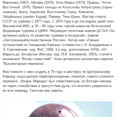
Миронова (1967), Айлама (1970), Уллу-Марка (1973), Правды, Чотча
Восточный .1975). Провел походы по Кольско­му полуострову (горно-
лыжные), Уралу, Карпатам, Восточному Саяну, Камчатке,
Забайкалью (хребет Кодар), Памиру, Тянь-Шаню. Мастер спорта
СССР по туризму с 1977 года. С 1970 года и до последних дней член
Московской МКК, в 70 – 80 годы член горной комиссии Всесоюзной
федерации туризма и ЦМКК. Награжден почетным знаком ЦСТиЭ «За
активную работу по развитию туризма и экскурсий», знаком
«Заслуженныйпутешественник России». Автор книг «Горные
путешествия по Западному Кавказу» (совместно с Н. Бондаревым и
Э. Сергиевским, изд. ФиС, 1968, 2-е изд. дополненное 1976), «От
Маруха до Эльбруса» (Москва, изд. И.В. Балабанов, 2003), статей в
альманахе "Ветер странствий". Член авторского коллектива перечня
"Высокогорные перевалы".
Мне повезло с ним сходить в 79 году в шестёрку по Центральному
Кавказу, когда делали первопрохождение, пожалуй, самого сложного
перевала - Шхара. Маршрут был сверхтяжёлым, но Володя никогда
не терял спокойствия и присутствия духа, что вселяло уверенность
во всю команду. Светлая ему память…