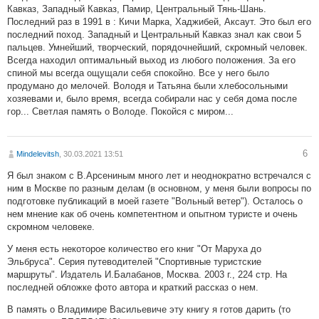
Кавказ, Западный Кавказ, Памир, Центральный Тянь-Шань.
Последний раз в 1991 в : Кичи Марка, Хаджибей, Аксаут. Это был его
последний поход. Западный и Центральный Кавказ знал как свои 5
пальцев. Умнейший, творческий, порядочнейший, скромный человек.
Всегда находил оптимальный выход из любого положения. За его
спиной мы всегда ощущали себя спокойно. Все у него было
продумано до мелочей. Володя и Татьяна были хлебосольными
хозяевами и, было время, всегда собирали нас у себя дома после
гор... Светлая память о Володе. Покойся с миром...
6
Mindelevitsh
, 30.03.2021 13:51
Я был знаком с В.Арсениным много лет и неоднократно встречался с
ним в Москве по разным делам (в основном, у меня были вопросы по
подготовке публикаций в моей газете "Вольный ветер"). Осталось о
нем мнение как об очень компетентном и опытном туристе и очень
скромном человеке.
У меня есть некоторое количество его книг "От Маруха до
Эльбруса". Серия путеводителей "Спортивные туристские
маршруты". Издатель И.Балабанов, Москва. 2003 г., 224 стр. На
последней обложке фото автора и краткий рассказ о нем.
В память о Владимире Васильевиче эту книгу я готов дарить (то