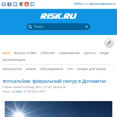
Войти
или
зарегистрироваться
риск
вопрос-ответ
события
снаряжение
группы
люди
мультимедиа
актуальное
новое
обсуждаемое
топ
скидки для риска
Фотоальбом: февральский скитур в Доломитах
Горные лыжи/Сноуборд
,
Фото
,
Отчет
,
alpclub.de
гоген
, 07.03.2021 18:37
Пишет