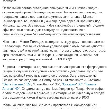
Францию
Оставшийся состав объединил свои усилия и мы начали ходить
окружающий приют Паллиди маршруты. Тут нужно упомянуть, что
география нашего состава была умопомрачительная. Мюнхен-
Ганновер-Вербье-Париж-Ницца-и ещё одна деревня Вольцнах под
Ингольштадтом. Все проехали без каких-либо затруднений. Видимо
официальные письма дают защиту от недопонимания с
полицейскими даже без необходимости личного их предъявления.
Наш приют Монти Паллиди, находится между двумя перевалами на
Селларонде. Место на столько удачное для любых разновидностей
альпинистской и лыжной активности, что мы с радостью, раз от раза,
организовываем там и наши курсы, и восхождения, и сборы. Как
например предстоящую в июне АЛЬПИНИАДУ.
В целом, не смотря на то, что вместо запланированного фрирайдного
гайдинга случился скитурный - все остались довольны. Ну или это
так, по крайней мере выглядело со стороны. За эту неделю мы
несколько раз сходили на Селлу по разным маршрутам. Съехали
"Валь Ластиес" 35°
, "Валь Ларгия" 35°,
"Оссарио" 30°
,
"Канале
Альтон" 40°
. Сходили скитур на Чима Ундичи ди Поцца. Фотографии
с этих съездов ниже в альбоме. Не смотря на не идеальную погоду
мы умудрялись каждый день выкладываться на все 100%.
Жаль, конечно, что мы не смогли прорваться к Мармоладе или