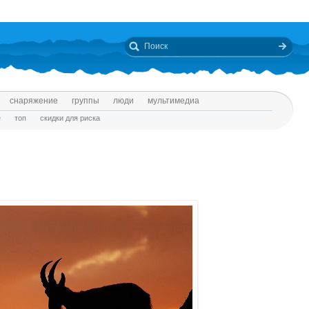
снаряжение
группы
люди
мультимедиа
е
топ
скидки для риска