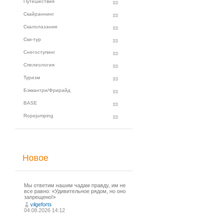
Путешествия
Скайраннинг
Скалолазание
Ски-тур
Снегоступинг
Спелеология
Туризм
Бэккантри/Фрирайд
BASE
Ropejumping
Новое
Мы ответим нашим чадам правду, им не
все равно: «Удивительное рядом, но оно
запрещено!»
vilgeforts
04.08.2026 14:12