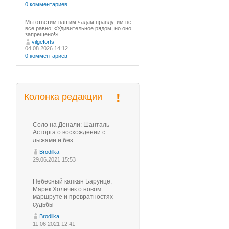
0 комментариев
Мы ответим нашим чадам правду, им не
все равно: «Удивительное рядом, но оно
запрещено!»
vilgeforts
04.08.2026 14:12
0 комментариев
Колонка редакции
Соло на Денали: Шанталь
Асторга о восхождении с
лыжами и без
Brodilka
29.06.2021 15:53
Небесный капкан Барунце:
Марек Холечек о новом
маршруте и превратностях
судьбы
Brodilka
11.06.2021 12:41