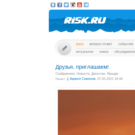
риск
вопрос-ответ
события
актуальное
новое
обсуждаемо
Друзья, приглашаем!
Скайраннинг
,
Новости
,
Дагестан, Ярыдаг
Кирилл Семенов
, 07.02.2021 16:40
Пишет