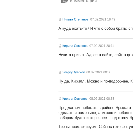
Комментарии:
Никита Степанов
, 07.02.2021 18:49
А куда ехать-то? И что с собой брать: с
Кирилл Семенов
, 07.02.2021 20:11
Никита привет. Адрес в сайте, сайт в qr 
SergeyDyatkov
, 08.02.2021 00:00
Ну да, Кирилл. Можно и по-подробнее. К
Кирилл Семенов
, 08.02.2021 00:53
Предлагаем побегать в районе Ярыдага.
сделать и поменьше, а можно и побольше
набором будет интереснее - под стену Я
Тропы промаркируем. Сейчас готово к у