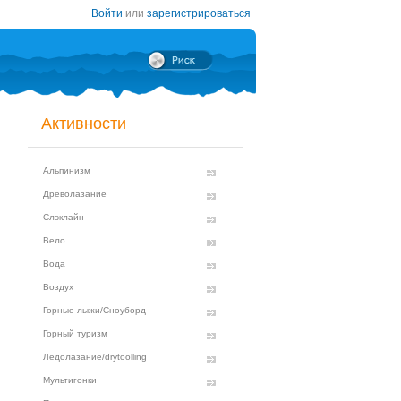
Войти
или
зарегистрироваться
Активности
Альпинизм
Древолазание
Слэклайн
Вело
Вода
Воздух
Горные лыжи/Сноуборд
Горный туризм
Ледолазание/drytoolling
Мультигонки