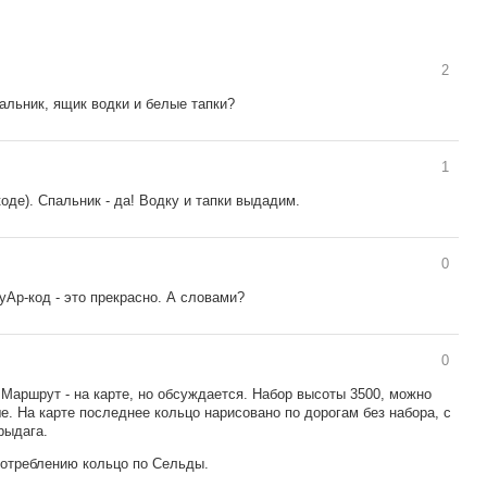
2
пальник, ящик водки и белые тапки?
1
коде). Спальник - да! Водку и тапки выдадим.
0
уАр-код - это прекрасно. А словами?
0
 Маршрут - на карте, но обсуждается. Набор высоты 3500, можно
. На карте последнее кольцо нарисовано по дорогам без набора, с
рыдага.
потреблению кольцо по Сельды.