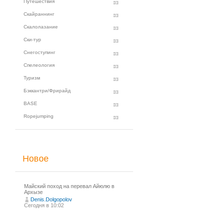
Путешествия
Скайраннинг
Скалолазание
Ски-тур
Снегоступинг
Спелеология
Туризм
Бэккантри/Фрирайд
BASE
Ropejumping
Новое
Майский поход на перевал Айюлю в
Архызе
Denis.Dolgopolov
Сегодня в 10:02