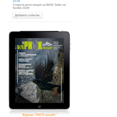
21.03
Открыта регистрация на BASK Забег на
Казбек 2026!
Добавить событие
Журнал "РИСК онсайт"