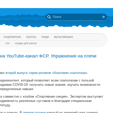
снаряжение
группы
люди
мультимедиа
е
топ
скидки для риска
 на YouTube-канал ФСР. Упражнения на плечи
шел
второй выпуск серии роликов «Анатомия скалолаза»
.
деоконтент, который позволяет всем скалолазам с пользой
андемии COVID-19: получить новые знания, изучить возможности
 определенные навыки.
а совместно с клубом «Спортивная секция». Экспертом выступает
подвижность различных суставов и благодаря специальным
литуду.
ор о плечах. В
первом ролике
каждый из зрителей смог оценить