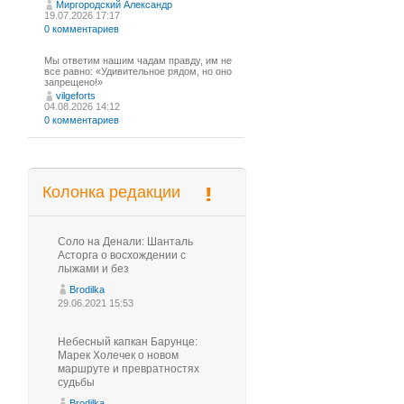
Миргородский Александр
19.07.2026 17:17
0 комментариев
Мы ответим нашим чадам правду, им не
все равно: «Удивительное рядом, но оно
запрещено!»
vilgeforts
04.08.2026 14:12
0 комментариев
Колонка редакции
Соло на Денали: Шанталь
Асторга о восхождении с
лыжами и без
Brodilka
29.06.2021 15:53
Небесный капкан Барунце:
Марек Холечек о новом
маршруте и превратностях
судьбы
Brodilka