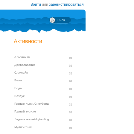
Войти
или
зарегистрироваться
Активности
Альпинизм
Древолазание
Слэклайн
Вело
Вода
Воздух
Горные лыжи/Сноуборд
Горный туризм
Ледолазание/drytoolling
Мультигонки