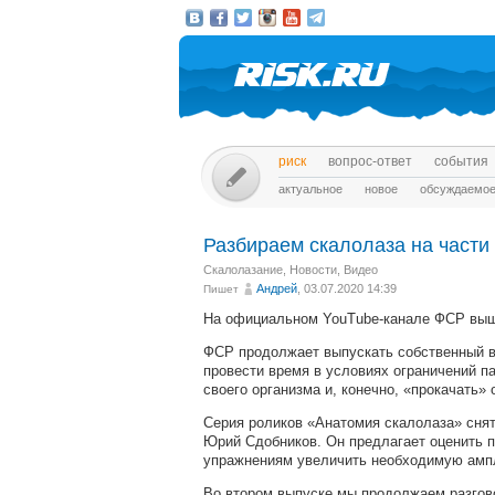
риск
вопрос-ответ
события
актуальное
новое
обсуждаемо
Разбираем скалолаза на части
Скалолазание
,
Новости
,
Видео
Андрей
, 03.07.2020 14:39
Пишет
На официальном YouTube-канале ФСР вы
ФСР продолжает выпускать собственный ви
провести время в условиях ограничений п
своего организма и, конечно, «прокачать»
Серия роликов «Анатомия скалолаза» снят
Юрий Сдобников. Он предлагает оценить 
упражнениям увеличить необходимую амп
Во втором выпуске мы продолжаем разгов