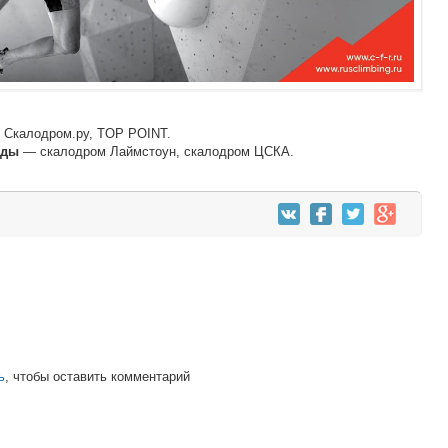
, Скалодром.ру, TOP POINT.
— скалодром Лаймстоун, скалодром ЦСКА.
нды
ь
, чтобы оставить комментарий