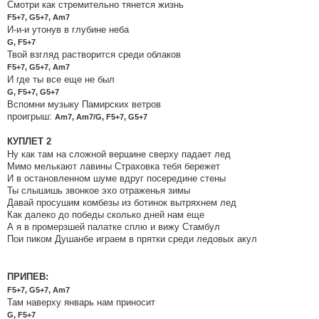
Смотри как стремительно тянется жизнь
F5+7, G5+7, Am7
И-и-и утонув в глубине неба
G, F5+7
Твой взгляд растворится среди облаков
F5+7, G5+7, Am7
И где ты все еще не был
G, F5+7, G5+7
Вспомни музыку Памирских ветров
проигрыш:
Am7, Am7/G, F5+7, G5+7
КУПЛЕТ 2
Ну как там на сложной вершине сверху падает лед
Мимо мелькают лавины Страховка тебя бережет
И в остановленном шуме вдруг посередине стены
Ты слышишь звонкое эхо отраженья зимы
Давай просушим комбезы из ботинок вытряхнем лед
Как далеко до победы сколько дней нам еще
А я в промерзшей палатке сплю и вижу Стамбул
Пои пиком Душанбе играем в прятки среди ледовых акул
ПРИПЕВ:
F5+7, G5+7, Am7
Там наверху январь нам приносит
G, F5+7