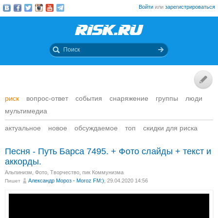
Войти
или
зарегистрироваться
риск
вопрос-ответ
события
снаряжение
группы
люди
мультимедиа
актуальное
новое
обсуждаемое
топ
скидки для риска
Песня - Путь Барса 7495. + Фото слайды + текст и
аккорды.
Альпинизм
,
Фото
,
Творчество
,
пик Коммунизма
Александр Мороз - Moroz FM:)
, 29.04.2020 14:56
Пишет