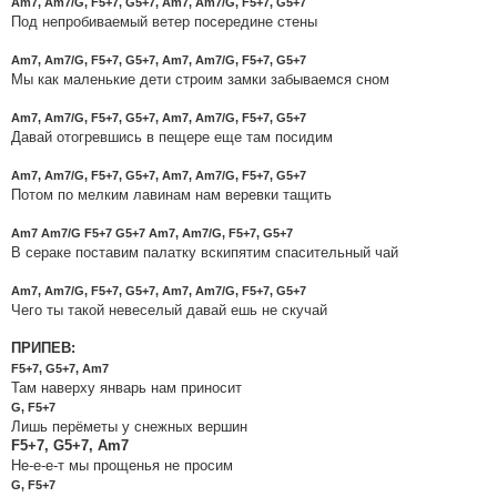
Am7, Am7/G, F5+7, G5+7, Am7, Am7/G, F5+7, G5+7
Под непробиваемый ветер посередине стены
Am7, Am7/G, F5+7, G5+7, Am7, Am7/G, F5+7, G5+7
Мы как маленькие дети строим замки забываемся сном
Am7, Am7/G, F5+7, G5+7, Am7, Am7/G, F5+7, G5+7
Давай отогревшись в пещере еще там посидим
Am7, Am7/G, F5+7, G5+7, Am7, Am7/G, F5+7, G5+7
Потом по мелким лавинам нам веревки тащить
Am7 Am7/G F5+7 G5+7 Am7, Am7/G, F5+7, G5+7
В сераке поставим палатку вскипятим спасительный чай
Am7, Am7/G, F5+7, G5+7, Am7, Am7/G, F5+7, G5+7
Чего ты такой невеселый давай ешь не скучай
ПРИПЕВ:
F5+7, G5+7, Am7
Там наверху январь нам приносит
G, F5+7
Лишь перёметы у снежных вершин
F5+7, G5+7, Am7
Не-е-е-т мы прощенья не просим
G, F5+7