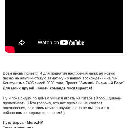
Всем вновь привет:) И для поднятия настроения написал новую
песню на альпинистскую тематику - о нашем восхождении на пик
Коммунизма 7495 зимой 2020 года. Проект
"Зимний Снежный Барс"
Для моих друзей. Нашей команде посвящается!
Ну и пока сидим по домам учимся играть на гитаре:) Хорош диваны
пролеживать!!! Кто говорил, что нет времени, не хватает
вдохновения, всю жись мечтал научиться но не вышло и т д. -
сейчас самое подходящее время!:)
Путь Барса - MorozFM
Текст и аккорды