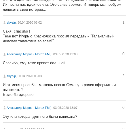
Их песни нас вдохновили. Это связь времен. И теперь мы пробуем
написать свои истории...
1
skyalp
, 30.04.2020 08:02
Саня, спасибо !
Тебе вот Игорь с Красноярска просил передать - "Талантливый
человек талантлив во всем!"
0
Александр Мороз - Moroz FM:)
, 03.05.2020 13:08
Спасибо, ему тоже привет большой!
2
skyalp
, 30.04.2020 08:03
И от меня просьба - можешь песню Семену в ролик оформить и
выложить ?
Было бы здорово.
0
Александр Мороз - Moroz FM:)
, 03.05.2020 13:07
Эту или которая для него была написана?