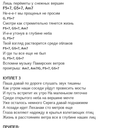
Лишь перёметы у снежных вершин
F5+7, G5+7, Am7
Не-е-е-т мы прощенья не просим
G, F5+7
Смотри как стремительно тянется жизнь
F5+7, G5+7, Am7
И-и-и утонув в глубине неба
G, F5+7
Твой взгляд растворится среди облаков
F5+7, G5+7, Am7
И где ты все еще не был
G, F5+7, G5+7
Вспомни музыку Памирских ветров
проигрыш:
Am7, Am7/G, F5+7, G5+7
КУПЛЕТ 3
Паша давай по дороге слушать звук тишины
Как утром наши соседи уйдут провесить мосты
И пусть встретит их утро На маленьком пяточке
Среди открытого неба на вершине мечте
Уже осталось немного Серега давай поднажмем
А позади идет Леханам сто метров еще
Глаза вселяют надежду в крылья взлетающих птиц
Жизнь в расстояниях ветра все в глубине наших лиц
ПРИПЕВ: