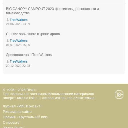
BIG CANOPY CAMPOUT 2023 фестиваль древонавтики и
гамаководства
TreeWalkers
21.06.2023 13:59
Снятие зависшего в кроне дрона
TreeWalkers
01.01.2023 15:00
Древонавтика с TreeWalkers
TreeWalkers
29.12.2022 22:28
© 1996—2026 Risk.ru
При полном или частичном использовании материалов
гиперссылка на risk.ru и автора материала обязательна.
Журнал «РИСК онсайт»
Реклама на сайте
Премия «Хрустальный пик»
О проекте
20 лет Риска