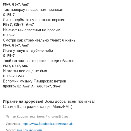
F5+7, G5+7, Am7
Там наверху январь нам приносит
G, F5+7
Лишь перёметы у снежных вершин
F5+7, G5+7, Am7
Не-е-е-т мы спасенья не просим
G, F5+7
Смотри как стремительно тянется жизнь
F5+7, G5+7, Am7
И-и-и утонув в глубине неба
G, F5+7
Твой взгляд растворится среди облаков
F5+7, G5+7, Am7
И где ты все еще не был
G, F5+7, G5+7
Вспомни музыку Памирских ветров
проигрыш:
Am7, Am7/G, F5+7, G5+7
Всем добра, всем позитива!
Играйте на здоровье!
С вами была радиостанция MorozFM :)
пик Коммунизма
,
Зимний снежный барс.
Источник:
https://www.facebook.com/mister.alp
Место:
пик Коммунизма