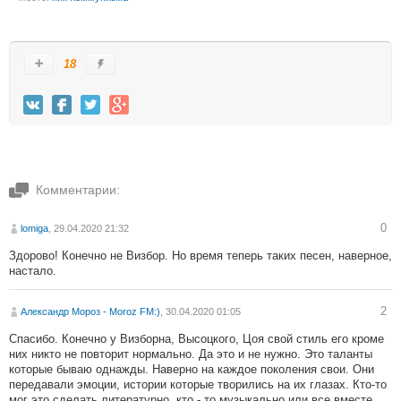
18
Комментарии:
0
lomiga
, 29.04.2020 21:32
Здорово! Конечно не Визбор. Но время теперь таких песен, наверное,
настало.
2
Александр Мороз - Moroz FM:)
, 30.04.2020 01:05
Спасибо. Конечно у Визборна, Высоцкого, Цоя свой стиль его кроме
них никто не повторит нормально. Да это и не нужно. Это таланты
которые бываю однажды. Наверно на каждое поколения свои. Они
передавали эмоции, истории которые творились на их глазах. Кто-то
мог это сделать литературно, кто - то музыкально или все вместе.