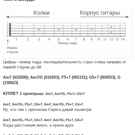
Цифры –номер лада, последовательность струн слева направо от
первой струны до 6й:
Am7 (010200); Am7/G (010203); F5+7 (002331); G5+7 (004553); G
(330023)
КУПЛЕТ 1 проигрыш:
Am7, Am7/G, F5+7, G5+7
Am7, Am7/G, F5+7, G5+7, Am7, Am7/G, F5+7, G5+7
Ну, что там с прогнозом Серега давай посмотри
Am7, Am7/G, F5+7, G5+7, Am7, Am7/G, F5+7, G5+7
Когда расстояния много, а нужно идти