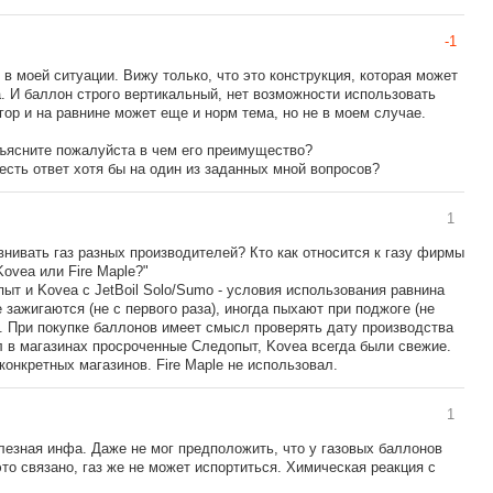
-1
в моей ситуации. Вижу только, что это конструкция, которая может
а. И баллон строго вертикальный, нет возможности использовать
ор и на равнине может еще и норм тема, но не в моем случае.
объясните пожалуйста в чем его преимущество?
 есть ответ хотя бы на один из заданных мной вопросов?
1
внивать газ разных производителей? Кто как относится к газу фирмы
ovea или Fire Maple?"
т и Kovea с JetBoil Solo/Sumo - условия использования равнина
 зажигаются (не с первого раза), иногда пыхают при поджоге (не
о. При покупке баллонов имеет смысл проверять дату производства
ал в магазинах просроченные Следопыт, Kovea всегда были свежие.
конкретных магазинов. Fire Maple не использовал.
1
олезная инфа. Даже не мог предположить, что у газовых баллонов
это связано, газ же не может испортиться. Химическая реакция с