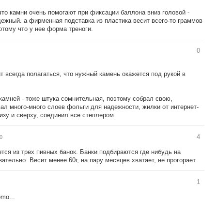
что камни очень помогают при фиксации баллона вниз головой -
адежный. а фирменная подставка из пластика весит всего-то граммов
отому что у нее форма треноги.
0
т всегда полагаться, что нужный камень окажется под рукой в
 камней - тоже штука сомнительная, поэтому собрал свою,
вал много-много слоев фольги для надежности, жилки от интернет-
изу и сверху, соединил все степлером.
4
10
ся из трех пивных банок. Банки подбираются где нибудь на
зательно. Весит менее 60г, на пару месяцев хватает, не прогорает.
1
omo...