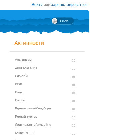
Войти
или
зарегистрироваться
Активности
Альпинизм
Древолазание
Слэклайн
Вело
Вода
Воздух
Горные лыжи/Сноуборд
Горный туризм
Ледолазание/drytoolling
Мультигонки