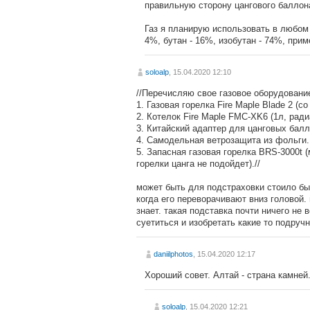
правильную сторону цангового баллона
Газ я планирую использовать в любом 
4%, бутан - 16%, изобутан - 74%, прим
soloalp
, 15.04.2020 12:10
//Перечисляю свое газовое оборудование
1. Газовая горелка Fire Maple Blade 2 (с
2. Котелок Fire Maple FMC-XK6 (1л, рад
3. Китайский адаптер для цанговых балл
4. Самодельная ветрозащита из фольги.
5. Запасная газовая горелка BRS-3000t (
горелки цанга не подойдет).//
может быть для подстраховки стоило бы 
когда его переворачивают вниз головой. 
знает. такая подставка почти ничего не
суетиться и изобретать какие то подру
daniilphotos
, 15.04.2020 12:17
Хороший совет. Алтай - страна камней
soloalp
, 15.04.2020 12:21