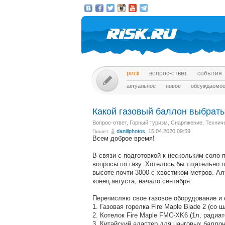
риск
вопрос-ответ
события
актуальное
новое
обсуждаемо
Какой газовый баллон выбрать
Вопрос-ответ
,
Горный туризм
,
Снаряжение
,
Технич
daniilphotos
, 15.04.2020 09:59
Пишет
Всем доброе время!
В связи с подготовкой к нескольким соло-
вопросы по газу. Хотелось бы тщательно 
высоте почти 3000 с хвостиком метров. Ал
конец августа, начало сентября.
Перечисляю свое газовое оборудование и 
1. Газовая горелка Fire Maple Blade 2 (со 
2. Котелок Fire Maple FMC-XK6 (1л, радиа
3. Китайский адаптер для цанговых баллон