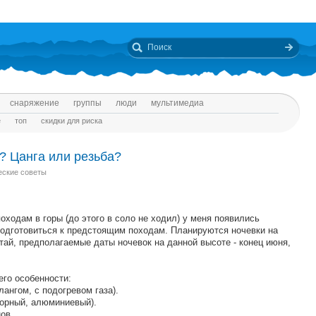
снаряжение
группы
люди
мультимедиа
е
топ
скидки для риска
? Цанга или резьба?
еские советы
походам в горы (до этого в соло не ходил) у меня появились
подготовиться к предстоящим походам. Планируются ночевки на
тай, предполагаемые даты ночевок на данной высоте - конец июня,
его особенности:
шлангом, с подогревом газа).
торный, алюминиевый).
ов.