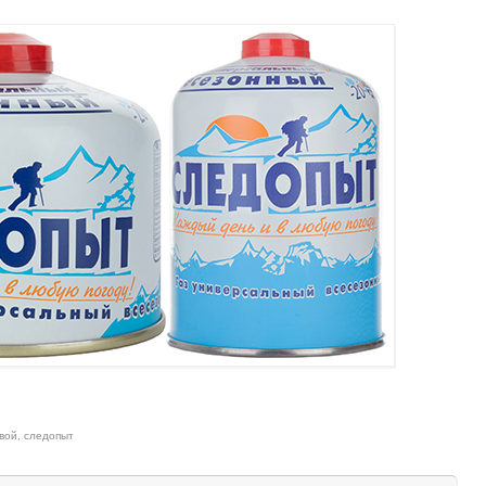
вой
,
следопыт