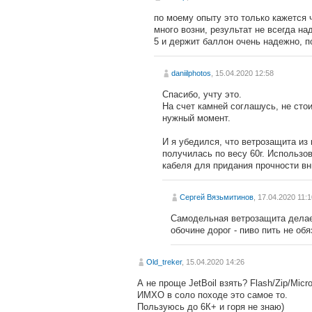
по моему опыту это только кажется 
много возни, результат не всегда н
5 и держит баллон очень надежно, п
daniilphotos
, 15.04.2020 12:58
Спасибо, учту это.
На счет камней соглашусь, не стои
нужный момент.
И я убедился, что ветрозащита из
получилась по весу 60г. Использо
кабеля для придания прочности вн
Сергей Вязьмитинов
, 17.04.2020 11:
Самодельная ветрозащита делает
обочине дорог - пиво пить не обя
Old_treker
, 15.04.2020 14:26
А не проще JetBoil взять? Flash/Zip/Micr
ИМХО в соло походе это самое то.
Пользуюсь до 6К+ и горя не знаю)