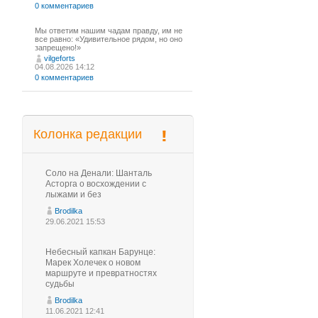
0 комментариев
Мы ответим нашим чадам правду, им не
все равно: «Удивительное рядом, но оно
запрещено!»
vilgeforts
04.08.2026 14:12
0 комментариев
Колонка редакции
Соло на Денали: Шанталь
Асторга о восхождении с
лыжами и без
Brodilka
29.06.2021 15:53
Небесный капкан Барунце:
Марек Холечек о новом
маршруте и превратностях
судьбы
Brodilka
11.06.2021 12:41