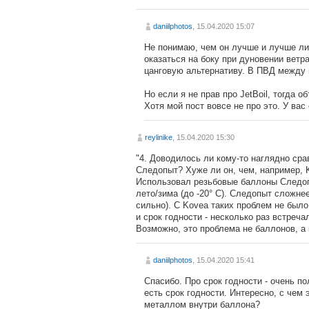
daniilphotos
, 15.04.2020 15:07
Не понимаю, чем он лучше и лучше ли 
оказаться на боку при дуновении ветр
цанговую альтернативу. В ПВД между г
Но если я не прав про JetBoil, тогда 
Хотя мой пост вовсе не про это. У вас
reylinike
, 15.04.2020 15:30
"4. Доводилось ли кому-то наглядно сра
Следопыт? Хуже ли он, чем, например, K
Использовал резьбовые баллоны Следопы
лето/зима (до -20° C). Следопыт сложнее
сильно). С Kovea таких проблем не был
и срок годности - несколько раз встреч
Возможно, это проблема не баллонов, а 
daniilphotos
, 15.04.2020 15:41
Спасибо. Про срок годности - очень п
есть срок годности. Интересно, с чем 
металлом внутри баллона?