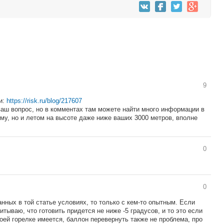
9
и:
https://risk.ru/blog/217607
 ваш вопрос, но в комментах там можете найти много информации в
иму, но и летом на высоте даже ниже ваших 3000 метров, вполне
0
0
анных в той статье условиях, то только с кем-то опытным. Если
тываю, что готовить придется не ниже -5 градусов, и то это если
оей горелке имеется, баллон перевернуть также не проблема, про