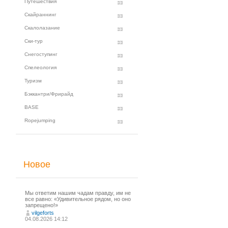
Путешествия
Скайраннинг
Скалолазание
Ски-тур
Снегоступинг
Спелеология
Туризм
Бэккантри/Фрирайд
BASE
Ropejumping
Новое
Мы ответим нашим чадам правду, им не
все равно: «Удивительное рядом, но оно
запрещено!»
vilgeforts
04.08.2026 14:12