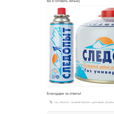
же я готовить ночью).
Благодарю за ответы!
газ
,
баллон
,
газовый баллон
,
цанговый
,
резьбо