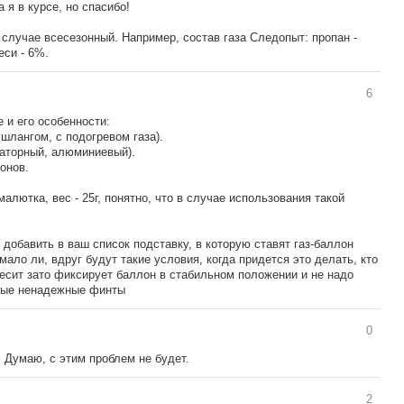
 я в курсе, но спасибо!
случае всесезонный. Например, состав газа Следопыт: пропан -
еси - 6%.
6
 и его особенности:
о шлангом, с подогревом газа).
иаторный, алюминиевый).
онов.
малютка, вес - 25г, понятно, что в случае использования такой
добавить в ваш список подставку, в которую ставят газ-баллон
мало ли, вдруг будут такие условия, когда придется это делать, кто
 весит зато фиксирует баллон в стабильном положении и не надо
чные ненадежные финты
0
. Думаю, с этим проблем не будет.
2