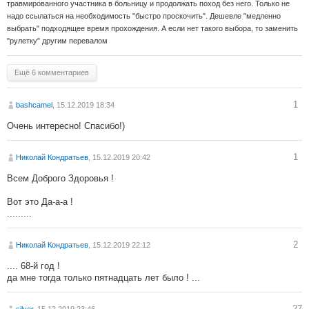
травмированного участника в больницу и продолжать поход без него. Только не
надо ссылаться на необходимость "быстро проскочить". Дешевле "медленно
выбрать" подходящее время прохождения. А если нет такого выбора, то заменить
"рулетку" другим перевалом
Ещё 6 комментариев
1
bashcamel
, 15.12.2019 18:34
Очень интересно! Спасибо!)
1
Николай Кондратьев
, 15.12.2019 20:42
Всем Доброго Здоровья !
Вот это Да-а-а !
.........
2
Николай Кондратьев
, 15.12.2019 22:12
.... 68-й год !
да мне тогда только пятнадцать лет было ! ...
27