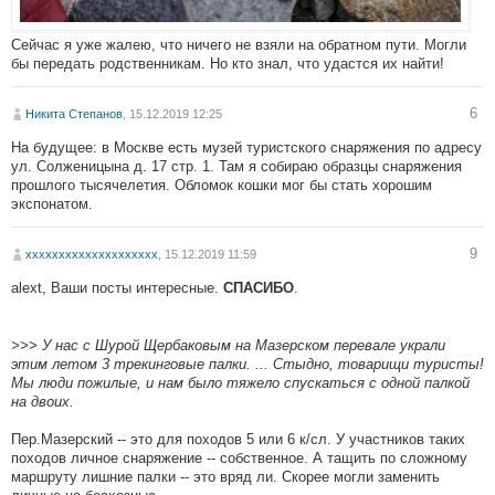
Сейчас я уже жалею, что ничего не взяли на обратном пути. Могли
бы передать родственникам. Но кто знал, что удастся их найти!
6
Никита Степанов
, 15.12.2019 12:25
На будущее: в Москве есть музей туристского снаряжения по адресу
ул. Солженицына д. 17 стр. 1. Там я собираю образцы снаряжения
прошлого тысячелетия. Обломок кошки мог бы стать хорошим
экспонатом.
9
хххххххххххххххххххх
, 15.12.2019 11:59
alext, Ваши посты интересные.
.
СПАСИБО
>>> У нас с Шурой Щербаковым на Мазерском перевале украли
этим летом 3 трекинговые палки. ... Стыдно, товарищи туристы!
Мы люди пожилые, и нам было тяжело спускаться с одной палкой
на двоих.
Пер.Мазерский -- это для походов 5 или 6 к/сл. У участников таких
походов личное снаряжение -- собственное. А тащить по сложному
маршруту лишние палки -- это вряд ли. Скорее могли заменить