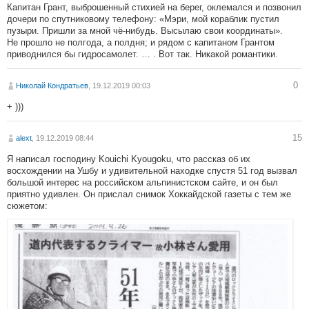
Капитан Грант, выброшенный стихией на берег, оклемался и позвонил
дочери по спутниковому телефону: «Мэри, мой кораблик пустил
пузыри. Пришли за мной чё-нибудь. Высылаю свои координаты».
Не прошло не полгода, а полдня; и рядом с капитаном Грантом
приводнился бы гидросамолет. … . Вот так. Никакой романтики.
0
Николай Кондратьев
, 19.12.2019 00:03
+ )))
15
alext
, 19.12.2019 08:44
Я написал господину Kouichi Kyougoku, что рассказ об их
восхождении на Ушбу и удивительной находке спустя 51 год вызвал
большой интерес на российском альпинистском сайте, и он был
приятно удивлен. Он прислал снимок Хоккайдской газеты с тем же
сюжетом: