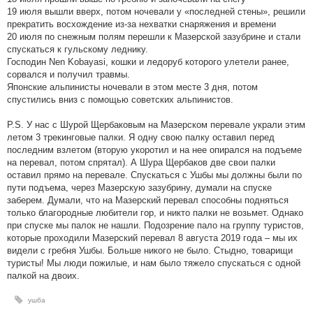
19 июля вышли вверх, потом ночевали у «последней стены», решили
прекратить восхождение из-за нехватки снаряжения и времени
20 июля по снежным полям перешли к Мазерской зазубрине и стали
спускаться к гульскому леднику.
Господин Nen Kobayasi, кошки и ледоруб которого улетели ранее,
сорвался и получил травмы.
Японские альпинисты ночевали в этом месте 3 дня, потом
спустились вниз с помощью советских альпинистов.
P.S. У нас с Шурой Щербаковым на Мазерском перевале украли этим
летом 3 трекинговые палки. Я одну свою палку оставил перед
последним взлетом (вторую укоротил и на нее опирался на подъеме
на перевал, потом спрятал). А Шура Щербаков две свои палки
оставил прямо на перевале. Спускаться с Ушбы мы должны были по
пути подъема, через Мазерскую зазубрину, думали на спуске
заберем. Думали, что на Мазерский перевал способны подняться
только благородные любители гор, и никто палки не возьмет. Однако
при спуске мы палок не нашли. Подозрение пало на группу туристов,
которые проходили Мазерский перевал 8 августа 2019 года – мы их
видели с гребня Ушбы. Больше никого не было. Стыдно, товарищи
туристы! Мы люди пожилые, и нам было тяжело спускаться с одной
палкой на двоих.
ушба