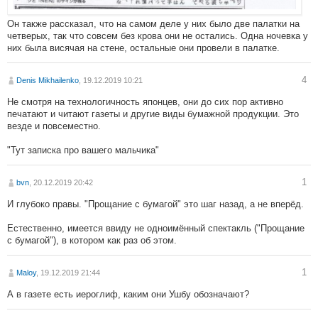
Он также рассказал, что на самом деле у них было две палатки на
четверых, так что совсем без крова они не остались. Одна ночевка у
них была висячая на стене, остальные они провели в палатке.
4
Denis Mikhailenko
, 19.12.2019 10:21
Не смотря на технологичность японцев, они до сих пор активно
печатают и читают газеты и другие виды бумажной продукции. Это
везде и повсеместно.
"Тут записка про вашего мальчика"
1
bvn
, 20.12.2019 20:42
И глубоко правы. "Прощание с бумагой" это шаг назад, а не вперёд.
Естественно, имеется ввиду не одноимённый спектакль ("Прощание
с бумагой"), в котором как раз об этом.
1
Maloy
, 19.12.2019 21:44
А в газете есть иероглиф, каким они Ушбу обозначают?