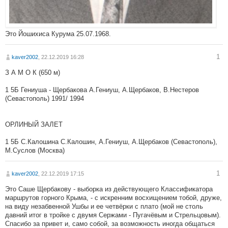
Это Йошихиса Курума 25.07.1968.
1
kaver2002
, 22.12.2019 16:28
З А М О К (650 м)
1 5Б Гениуша - Щербакова А.Гениуш, А.Щербаков, В.Нестеров
(Севастополь) 1991/ 1994
ОРЛИНЫЙ ЗАЛЕТ
1 5Б С.Калошина С.Калошин, А.Гениуш, А.Щербаков (Севастополь),
М.Суслов (Москва)
1
kaver2002
, 22.12.2019 17:15
Это Саше Щербакову - выборка из действующего Классификатора
маршрутов горного Крыма, - с искренним восхищением тобой, друже,
на виду незабвенной Ушбы и ее четвёрки с плато (мой не столь
давний итог в тройке с двумя Сержами - Пугачёвым и Стрельцовым).
Спасибо за привет и, само собой, за возможность иногда общаться