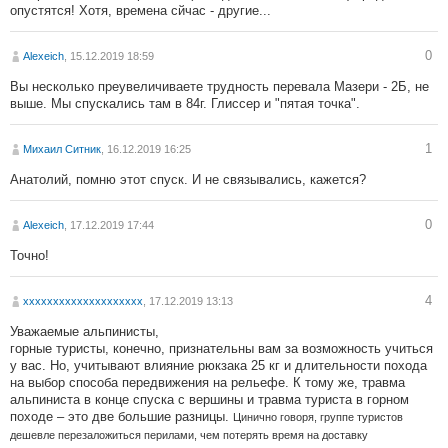
опустятся! Хотя, времена сйчас - другие...
0
Alexeich
, 15.12.2019 18:59
Вы несколько преувеличиваете трудность перевала Мазери - 2Б, не
выше. Мы спускались там в 84г. Глиссер и "пятая точка".
1
Михаил Ситник
, 16.12.2019 16:25
Анатолий, помню этот спуск. И не связывались, кажется?
0
Alexeich
, 17.12.2019 17:44
Точно!
4
хххххххххххххххххххх
, 17.12.2019 13:13
Уважаемые альпинисты,
горные туристы, конечно, признательны вам за возможность учиться
у вас. Но, учитывают влияние рюкзака 25 кг и длительности похода
на выбор способа передвижения на рельефе. К тому же, травма
альпиниста в конце спуска с вершины и травма туриста в горном
походе – это две большие разницы.
Цинично говоря, группе туристов
дешевле перезаложиться перилами, чем потерять время на доставку