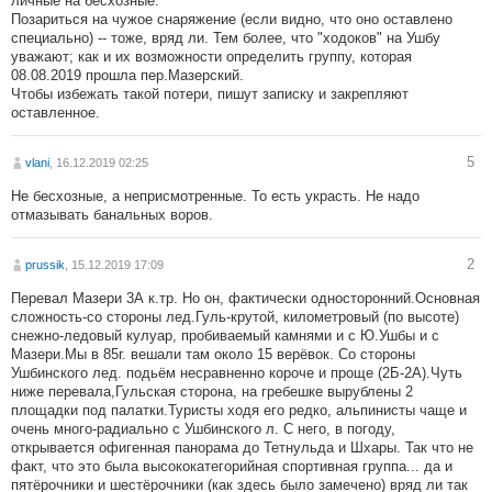
личные на бесхозные.
Позариться на чужое снаряжение (если видно, что оно оставлено
специально) -- тоже, вряд ли. Тем более, что "ходоков" на Ушбу
уважают; как и их возможности определить группу, которая
08.08.2019 прошла пер.Мазерский.
Чтобы избежать такой потери, пишут записку и закрепляют
оставленное.
5
vlani
, 16.12.2019 02:25
Не бесхозные, а неприсмотренные. То есть украсть. Не надо
отмазывать банальных воров.
2
prussik
, 15.12.2019 17:09
Перевал Мазери 3А к.тр. Но он, фактически односторонний.Основная
сложность-со стороны лед.Гуль-крутой, километровый (по высоте)
снежно-ледовый кулуар, пробиваемый камнями и с Ю.Ушбы и с
Мазери.Мы в 85г. вешали там около 15 верёвок. Со стороны
Ушбинского лед. подьём несравненно короче и проще (2Б-2А).Чуть
ниже перевала,Гульская сторона, на гребешке вырублены 2
площадки под палатки.Туристы ходя его редко, альпинисты чаще и
очень много-радиально с Ушбинского л. С него, в погоду,
открывается офигенная панорама до Тетнульда и Шхары. Так что не
факт, что это была высококатегорийная спортивная группа... да и
пятёрочники и шестёрочники (как здесь было замечено) вряд ли так