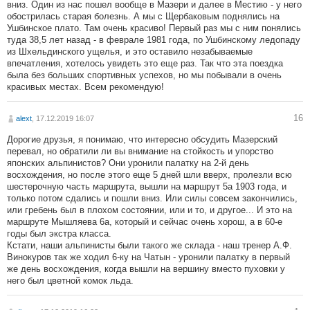
вниз. Один из нас пошел вообще в Мазери и далее в Местию - у него
обострилась старая болезнь. А мы с Щербаковым поднялись на
Ушбинское плато. Там очень красиво! Первый раз мы с ним понялись
туда 38,5 лет назад - в феврале 1981 года, по Ушбинскому ледопаду
из Шхельдинского ущелья, и это оставило незабываемые
впечатления, хотелось увидеть это еще раз. Так что эта поездка
была без больших спортивных успехов, но мы побывали в очень
красивых местах. Всем рекомендую!
16
alext
, 17.12.2019 16:07
Дорогие друзья, я понимаю, что интересно обсудить Мазерский
перевал, но обратили ли вы внимание на стойкость и упорство
японских альпинистов? Они уронили палатку на 2-й день
восхождения, но после этого еще 5 дней шли вверх, пролезли всю
шестерочную часть маршрута, вышли на маршрут 5а 1903 года, и
только потом сдались и пошли вниз. Или силы совсем закончились,
или гребень был в плохом состоянии, или и то, и другое... И это на
маршруте Мышляева 6а, который и сейчас очень хорош, а в 60-е
годы был экстра класса.
Кстати, наши альпинисты были такого же склада - наш тренер А.Ф.
Винокуров так же ходил 6-ку на Чатын - уронили палатку в первый
же день восхождения, когда вышли на вершину вместо пуховки у
него был цветной комок льда.