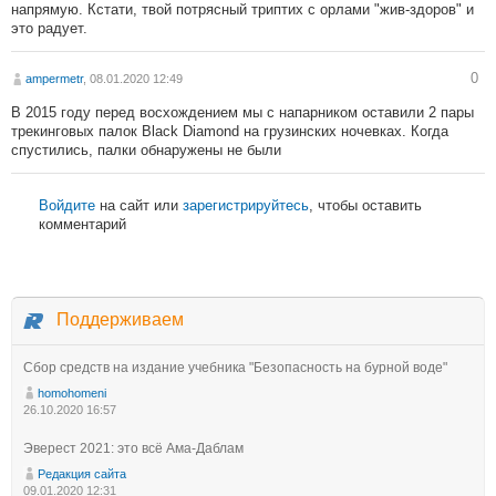
напрямую. Кстати, твой потрясный триптих с орлами "жив-здоров" и
это радует.
0
ampermetr
, 08.01.2020 12:49
В 2015 году перед восхождением мы с напарником оставили 2 пары
трекинговых палок Black Diamond на грузинских ночевках. Когда
спустились, палки обнаружены не были
Войдите
на сайт или
зарегистрируйтесь
, чтобы оставить
комментарий
Поддерживаем
Сбор средств на издание учебника "Безопасность на бурной воде"
homohomeni
26.10.2020 16:57
Эверест 2021: это всё Ама-Даблам
Редакция сайта
09.01.2020 12:31