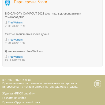
Партнерские блоги
BIG CANOPY CAMPOUT 2023 фестиваль древонавтики и
гамаководства
TreeWalkers
21.06.2023 13:59
Снятие зависшего в кроне дрона
TreeWalkers
01.01.2023 15:00
Древонавтика с TreeWalkers
TreeWalkers
29.12.2022 22:28
© 1996—2026 Risk.ru
При полном или частичном использовании материалов
гиперссылка на risk.ru и автора материала обязательна.
Журнал «РИСК онсайт»
Реклама на сайте
Премия «Хрустальный пик»