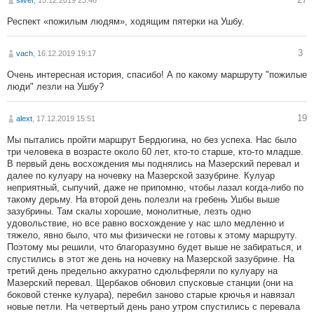
silver
, 15.12.2019 23:46
Респект «пожилым людям», ходящим пятерки на Ушбу.
3
vach
, 16.12.2019 19:17
Очень интересная история, спасибо! А по какому маршруту "пожилые
люди" лезли на Ушбу?
19
alext
, 17.12.2019 15:51
Мы пытались пройти маршрут Бердюгина, но без успеха. Нас было
три человека в возрасте около 60 лет, кто-то старше, кто-то младше.
В первый день восхождения мы поднялись на Мазерский перевал и
далее по кулуару на ночевку на Мазерской зазубрине. Кулуар
неприятный, сыпучий, даже не припомню, чтобы лазал когда-либо по
такому дерьму. На второй день полезли на гребень Ушбы выше
зазубрины. Там скалы хорошие, монолитные, лезть одно
удовольствие, но все равно восхождение у нас шло медленно и
тяжело, явно было, что мы физически не готовы к этому маршруту.
Поэтому мы решили, что благоразумно будет выше не забираться, и
спустились в этот же день на ночевку на Мазерской зазубрине. На
третий день предельно аккуратно сдюльферяли по кулуару на
Мазерский перевал. Щербаков обновил спусковые станции (они на
боковой стенке кулуара), перебил заново старые крючья и навязал
новые петли. На четвертый день рано утром спустились с перевала