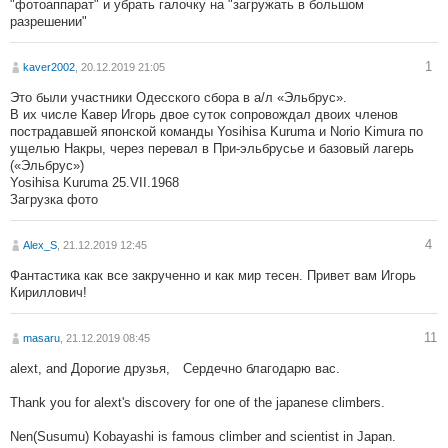
"фотоаппарат" и убрать галочку на "загружать в большом
разрешении"
1
kaver2002
, 20.12.2019 21:05
Это были участники Одесского сбора в а/л «Эльбрус».
В их числе Кавер Игорь двое суток сопровождал двоих членов
пострадавшей японской команды Yosihisa Kuruma и Norio Kimura по
ущелью Накры, через перевал в При-эльбрусье и базовый лагерь
(«Эльбрус»)
Yosihisa Kuruma 25.VII.1968
Загрузка фото
4
Alex_S
, 21.12.2019 12:45
Фантастика как все закрученно и как мир тесен. Привет вам Игорь
Кириллович!
11
masaru
, 21.12.2019 08:45
alext, and Дорогие друзья, Сердечно благодарю вас.
Thank you for alext's discovery for one of the japanese climbers.
Nen(Susumu) Kobayashi is famous climber and scientist in Japan.