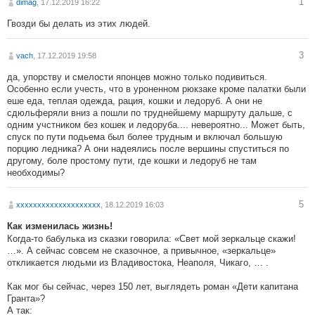
1
dimag
, 17.12.2019 16:22
Гвозди бы делать из этих людей.
3
vach
, 17.12.2019 19:58
да, упорству и смелости японцев можно только подивиться.
Особенно если учесть, что в уроненном рюкзаке кроме палатки были
еше еда, теплая одежда, рация, кошки и ледоруб. А они не
сдюльферяли вниз а пошли по труднейшему маршруту дальше, с
одним учстником без кошек и ледоруба.... невероятно... Может быть,
спуск по пути подьема был более трудным и включал большую
порцию ледника? А они надеялись после вершины спуститься по
другому, боле простому пути, где кошки и ледоруб не там
необходимы?
5
хххххххххххххххххххх
, 18.12.2019 16:03
Как изменилась жизнь!
Когда-то бабулька из сказки говорила: «Свет мой зеркальце скажи!
…». А сейчас совсем не сказочное, а привычное, «зеркальце»
откликается людьми из Владивостока, Неаполя, Чикаго, … .
Как мог бы сейчас, через 150 лет, выглядеть роман «Дети капитана
Гранта»?
А так: